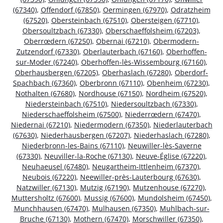
(67340)
,
Offendorf (67850)
,
Oermingen (67970)
,
Odratzheim
(67520)
,
Obersteinbach (67510)
,
Obersteigen (67710)
,
Obersoultzbach (67330)
,
Oberschaeffolsheim (67203)
,
Oberrœdern (67250)
,
Obernai (67210)
,
Obermodern-
Zutzendorf (67330)
,
Oberlauterbach (67160)
,
Oberhoffen-
sur-Moder (67240)
,
Oberhoffen-lès-Wissembourg (67160)
,
Oberhausbergen (67205)
,
Oberhaslach (67280)
,
Oberdorf-
Spachbach (67360)
,
Oberbronn (67110)
,
Obenheim (67230)
,
Nothalten (67680)
,
Nordhouse (67150)
,
Nordheim (67520)
,
Niedersteinbach (67510)
,
Niedersoultzbach (67330)
,
Niederschaeffolsheim (67500)
,
Niederrœdern (67470)
,
Niedernai (67210)
,
Niedermodern (67350)
,
Niederlauterbach
(67630)
,
Niederhausbergen (67207)
,
Niederhaslach (67280)
,
Niederbronn-les-Bains (67110)
,
Neuwiller-lès-Saverne
(67330)
,
Neuviller-la-Roche (67130)
,
Neuve-Église (67220)
,
Neuhaeusel (67480)
,
Neugartheim-Ittlenheim (67370)
,
Neubois (67220)
,
Neewiller-près-Lauterbourg (67630)
,
Natzwiller (67130)
,
Mutzig (67190)
,
Mutzenhouse (67270)
,
Muttersholtz (67600)
,
Mussig (67600)
,
Mundolsheim (67450)
,
Munchhausen (67470)
,
Mulhausen (67350)
,
Muhlbach-sur-
Bruche (67130)
,
Mothern (67470)
,
Morschwiller (67350)
,