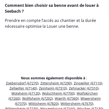
Comment bien choisir sa benne avant de louer à
Seebach ?
Prendre en compte l’accès au chantier et la durée
nécessaire optimise la Louer une benne.
Nous sommes également disponible à
:
Zoebersdorf (67270)
,
Zittersheim (67290)
,
Zinswiller (67110)
,
Zellwiller (67140)
,
Zeinheim (67310)
,
Zehnacker (67310)
,
Wolxheim (67120)
,
Wolschheim (67700)
,
Wolfskirchen
(67260)
,
Wolfisheim (67202)
,
Wœrth (67360)
,
Wiwersheim
(67370)
,
Wittisheim (67820)
,
Wittersheim (67670)
,
Witternheim (67230)
,
Wissembourg (67160)
,
Wisches (67130)
,