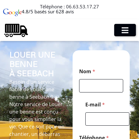
Téléphone :
06.63.53.17.27
4.8/5 basés sur 628 avis
LOUER UNE
BENNE
*
Nom
*
À SEEBACH
N
o
Besoin d’un service
m
fiable de Louer une
C
o
benne à Seebach ?
d
Notre service de Louer
E-mail
*
e
une benne est conçu
pour vous simplifier la
vie. Que ce soit pour un
chantier, un débarras
Téléphone
*