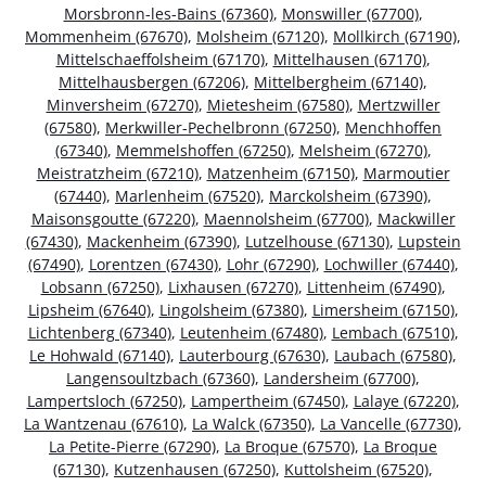
Morsbronn-les-Bains (67360)
,
Monswiller (67700)
,
Mommenheim (67670)
,
Molsheim (67120)
,
Mollkirch (67190)
,
Mittelschaeffolsheim (67170)
,
Mittelhausen (67170)
,
Mittelhausbergen (67206)
,
Mittelbergheim (67140)
,
Minversheim (67270)
,
Mietesheim (67580)
,
Mertzwiller
(67580)
,
Merkwiller-Pechelbronn (67250)
,
Menchhoffen
(67340)
,
Memmelshoffen (67250)
,
Melsheim (67270)
,
Meistratzheim (67210)
,
Matzenheim (67150)
,
Marmoutier
(67440)
,
Marlenheim (67520)
,
Marckolsheim (67390)
,
Maisonsgoutte (67220)
,
Maennolsheim (67700)
,
Mackwiller
(67430)
,
Mackenheim (67390)
,
Lutzelhouse (67130)
,
Lupstein
(67490)
,
Lorentzen (67430)
,
Lohr (67290)
,
Lochwiller (67440)
,
Lobsann (67250)
,
Lixhausen (67270)
,
Littenheim (67490)
,
Lipsheim (67640)
,
Lingolsheim (67380)
,
Limersheim (67150)
,
Lichtenberg (67340)
,
Leutenheim (67480)
,
Lembach (67510)
,
Le Hohwald (67140)
,
Lauterbourg (67630)
,
Laubach (67580)
,
Langensoultzbach (67360)
,
Landersheim (67700)
,
Lampertsloch (67250)
,
Lampertheim (67450)
,
Lalaye (67220)
,
La Wantzenau (67610)
,
La Walck (67350)
,
La Vancelle (67730)
,
La Petite-Pierre (67290)
,
La Broque (67570)
,
La Broque
(67130)
,
Kutzenhausen (67250)
,
Kuttolsheim (67520)
,