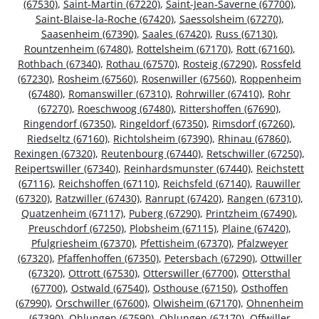
(67530)
,
Saint-Martin (67220)
,
Saint-Jean-Saverne (67700)
,
Saint-Blaise-la-Roche (67420)
,
Saessolsheim (67270)
,
Saasenheim (67390)
,
Saales (67420)
,
Russ (67130)
,
Rountzenheim (67480)
,
Rottelsheim (67170)
,
Rott (67160)
,
Rothbach (67340)
,
Rothau (67570)
,
Rosteig (67290)
,
Rossfeld
(67230)
,
Rosheim (67560)
,
Rosenwiller (67560)
,
Roppenheim
(67480)
,
Romanswiller (67310)
,
Rohrwiller (67410)
,
Rohr
(67270)
,
Roeschwoog (67480)
,
Rittershoffen (67690)
,
Ringendorf (67350)
,
Ringeldorf (67350)
,
Rimsdorf (67260)
,
Riedseltz (67160)
,
Richtolsheim (67390)
,
Rhinau (67860)
,
Rexingen (67320)
,
Reutenbourg (67440)
,
Retschwiller (67250)
,
Reipertswiller (67340)
,
Reinhardsmunster (67440)
,
Reichstett
(67116)
,
Reichshoffen (67110)
,
Reichsfeld (67140)
,
Rauwiller
(67320)
,
Ratzwiller (67430)
,
Ranrupt (67420)
,
Rangen (67310)
,
Quatzenheim (67117)
,
Puberg (67290)
,
Printzheim (67490)
,
Preuschdorf (67250)
,
Plobsheim (67115)
,
Plaine (67420)
,
Pfulgriesheim (67370)
,
Pfettisheim (67370)
,
Pfalzweyer
(67320)
,
Pfaffenhoffen (67350)
,
Petersbach (67290)
,
Ottwiller
(67320)
,
Ottrott (67530)
,
Otterswiller (67700)
,
Ottersthal
(67700)
,
Ostwald (67540)
,
Osthouse (67150)
,
Osthoffen
(67990)
,
Orschwiller (67600)
,
Olwisheim (67170)
,
Ohnenheim
(67390)
,
Ohlungen (67590)
,
Ohlungen (67170)
,
Offwiller