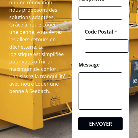
ou une rénovation,
nous proposons des
solutions adaptées.
Grâce à notre Louer
Code Postal
*
une benne, vous évitez
les allers-retours en
déchetterie. La
logistique est simplifiée
pour vous offrir un
Message
maximum de confort.
Choisissez la tranquillité
avec notre Louer une
benne à Seebach.
ENVOYER