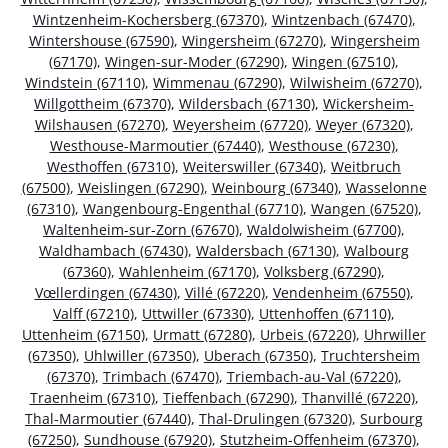
Wintzenheim-Kochersberg (67370)
,
Wintzenbach (67470)
,
Wintershouse (67590)
,
Wingersheim (67270)
,
Wingersheim
(67170)
,
Wingen-sur-Moder (67290)
,
Wingen (67510)
,
Windstein (67110)
,
Wimmenau (67290)
,
Wilwisheim (67270)
,
Willgottheim (67370)
,
Wildersbach (67130)
,
Wickersheim-
Wilshausen (67270)
,
Weyersheim (67720)
,
Weyer (67320)
,
Westhouse-Marmoutier (67440)
,
Westhouse (67230)
,
Westhoffen (67310)
,
Weiterswiller (67340)
,
Weitbruch
(67500)
,
Weislingen (67290)
,
Weinbourg (67340)
,
Wasselonne
(67310)
,
Wangenbourg-Engenthal (67710)
,
Wangen (67520)
,
Waltenheim-sur-Zorn (67670)
,
Waldolwisheim (67700)
,
Waldhambach (67430)
,
Waldersbach (67130)
,
Walbourg
(67360)
,
Wahlenheim (67170)
,
Volksberg (67290)
,
Vœllerdingen (67430)
,
Villé (67220)
,
Vendenheim (67550)
,
Valff (67210)
,
Uttwiller (67330)
,
Uttenhoffen (67110)
,
Uttenheim (67150)
,
Urmatt (67280)
,
Urbeis (67220)
,
Uhrwiller
(67350)
,
Uhlwiller (67350)
,
Uberach (67350)
,
Truchtersheim
(67370)
,
Trimbach (67470)
,
Triembach-au-Val (67220)
,
Traenheim (67310)
,
Tieffenbach (67290)
,
Thanvillé (67220)
,
Thal-Marmoutier (67440)
,
Thal-Drulingen (67320)
,
Surbourg
(67250)
,
Sundhouse (67920)
,
Stutzheim-Offenheim (67370)
,