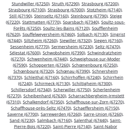
Stundwiller (67250)
,
Struth (67290)
,
Strasbourg (67200)
,
Strasbourg (67100)
,
Strasbourg (67000)
,
Stotzheim (67140)
,
Still (67190)
,
Steinseltz (67160)
,
Steinbourg (67790)
,
Steige
(67220)
,
Stattmatten (67770)
,
Sparsbach (67340)
,
Soultz-sous-
Forêts (67250)
,
Soultz-les-Bains (67120)
,
Soufflenheim
(67620)
,
Souffelweyersheim (67460)
,
Solbach (67130)
,
Singrist
(67440)
,
Siltzheim (67260)
,
Siewiller (67320)
,
Siegen (67160)
,
Sessenheim (67770)
,
Sermersheim (67230)
,
Seltz (67470)
,
Sélestat (67600)
,
Schwobsheim (67390)
,
Schwindratzheim
(67270)
,
Schwenheim (67440)
,
Schweighouse-sur-Moder
(67590)
,
Schopperten (67260)
,
Schœnenbourg (67250)
,
Schœnbourg (67320)
,
Schœnau (67390)
,
Schnersheim
(67370)
,
Schleithal (67160)
,
Schirrhoffen (67240)
,
Schirrhein
(67240)
,
Schirmeck (67130)
,
Schiltigheim (67300)
,
Schillersdorf (67340)
,
Scherwiller (67750)
,
Scherlenheim
(67270)
,
Scheibenhard (67630)
,
Scharrachbergheim-Irmstett
(67310)
,
Schalkendorf (67350)
,
Schaffhouse-sur-Zorn (67270)
,
Schaffhouse-près-Seltz (67470)
,
Schaeffersheim (67150)
,
Saverne (67700)
,
Sarrewerden (67260)
,
Sarre-Union (67260)
,
Sand (67230)
,
Salmbach (67160)
,
Salenthal (67440)
,
Saint-
Pierre-Bois (67220)
,
Saint-Pierre (67140)
,
Saint-Nabor