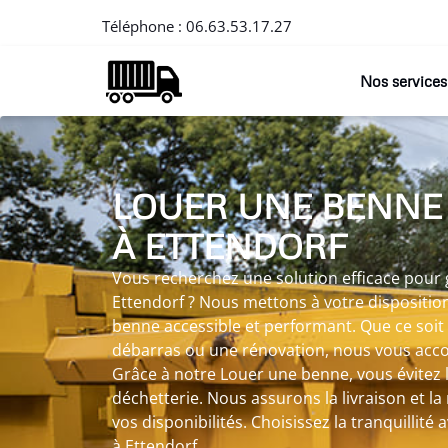
Téléphone :
06.63.53.17.27
Nos services
LOUER UNE BENNE
À ETTENDORF
Vous recherchez une solution efficace pour 
Ettendorf ? Nous mettons à votre dispositio
benne accessible et performant. Que ce soit
débarras ou une rénovation, nous vous acco
Grâce à notre Louer une benne, vous évitez l
déchetterie. Nous assurons la livraison et la
vos disponibilités. Choisissez la tranquillit
à Ettendorf.