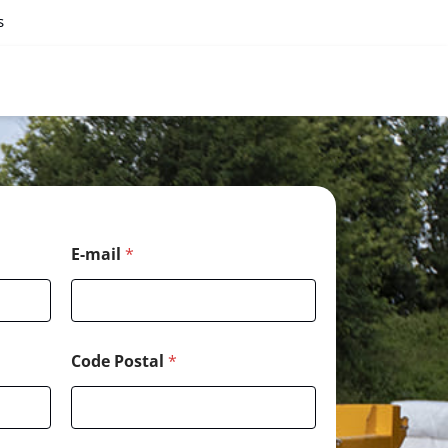
s
E-mail
*
Code Postal
*