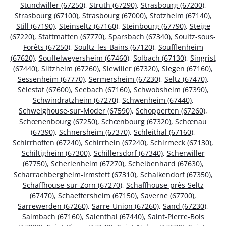
Stundwiller (67250)
,
Struth (67290)
,
Strasbourg (67200)
,
Strasbourg (67100)
,
Strasbourg (67000)
,
Stotzheim (67140)
,
Still (67190)
,
Steinseltz (67160)
,
Steinbourg (67790)
,
Steige
(67220)
,
Stattmatten (67770)
,
Sparsbach (67340)
,
Soultz-sous-
Forêts (67250)
,
Soultz-les-Bains (67120)
,
Soufflenheim
(67620)
,
Souffelweyersheim (67460)
,
Solbach (67130)
,
Singrist
(67440)
,
Siltzheim (67260)
,
Siewiller (67320)
,
Siegen (67160)
,
Sessenheim (67770)
,
Sermersheim (67230)
,
Seltz (67470)
,
Sélestat (67600)
,
Seebach (67160)
,
Schwobsheim (67390)
,
Schwindratzheim (67270)
,
Schwenheim (67440)
,
Schweighouse-sur-Moder (67590)
,
Schopperten (67260)
,
Schœnenbourg (67250)
,
Schœnbourg (67320)
,
Schœnau
(67390)
,
Schnersheim (67370)
,
Schleithal (67160)
,
Schirrhoffen (67240)
,
Schirrhein (67240)
,
Schirmeck (67130)
,
Schiltigheim (67300)
,
Schillersdorf (67340)
,
Scherwiller
(67750)
,
Scherlenheim (67270)
,
Scheibenhard (67630)
,
Scharrachbergheim-Irmstett (67310)
,
Schalkendorf (67350)
,
Schaffhouse-sur-Zorn (67270)
,
Schaffhouse-près-Seltz
(67470)
,
Schaeffersheim (67150)
,
Saverne (67700)
,
Sarrewerden (67260)
,
Sarre-Union (67260)
,
Sand (67230)
,
Salmbach (67160)
,
Salenthal (67440)
,
Saint-Pierre-Bois