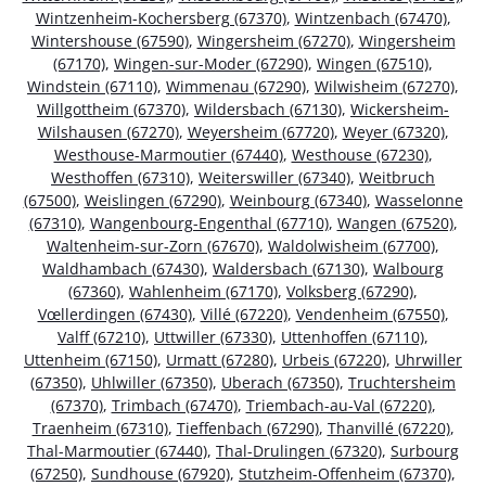
Wintzenheim-Kochersberg (67370)
,
Wintzenbach (67470)
,
Wintershouse (67590)
,
Wingersheim (67270)
,
Wingersheim
(67170)
,
Wingen-sur-Moder (67290)
,
Wingen (67510)
,
Windstein (67110)
,
Wimmenau (67290)
,
Wilwisheim (67270)
,
Willgottheim (67370)
,
Wildersbach (67130)
,
Wickersheim-
Wilshausen (67270)
,
Weyersheim (67720)
,
Weyer (67320)
,
Westhouse-Marmoutier (67440)
,
Westhouse (67230)
,
Westhoffen (67310)
,
Weiterswiller (67340)
,
Weitbruch
(67500)
,
Weislingen (67290)
,
Weinbourg (67340)
,
Wasselonne
(67310)
,
Wangenbourg-Engenthal (67710)
,
Wangen (67520)
,
Waltenheim-sur-Zorn (67670)
,
Waldolwisheim (67700)
,
Waldhambach (67430)
,
Waldersbach (67130)
,
Walbourg
(67360)
,
Wahlenheim (67170)
,
Volksberg (67290)
,
Vœllerdingen (67430)
,
Villé (67220)
,
Vendenheim (67550)
,
Valff (67210)
,
Uttwiller (67330)
,
Uttenhoffen (67110)
,
Uttenheim (67150)
,
Urmatt (67280)
,
Urbeis (67220)
,
Uhrwiller
(67350)
,
Uhlwiller (67350)
,
Uberach (67350)
,
Truchtersheim
(67370)
,
Trimbach (67470)
,
Triembach-au-Val (67220)
,
Traenheim (67310)
,
Tieffenbach (67290)
,
Thanvillé (67220)
,
Thal-Marmoutier (67440)
,
Thal-Drulingen (67320)
,
Surbourg
(67250)
,
Sundhouse (67920)
,
Stutzheim-Offenheim (67370)
,