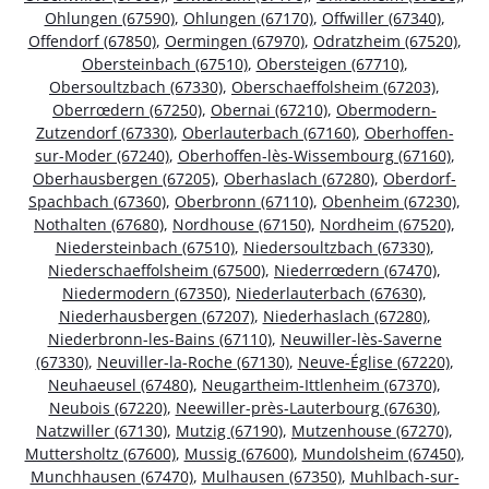
Ohlungen (67590)
,
Ohlungen (67170)
,
Offwiller (67340)
,
Offendorf (67850)
,
Oermingen (67970)
,
Odratzheim (67520)
,
Obersteinbach (67510)
,
Obersteigen (67710)
,
Obersoultzbach (67330)
,
Oberschaeffolsheim (67203)
,
Oberrœdern (67250)
,
Obernai (67210)
,
Obermodern-
Zutzendorf (67330)
,
Oberlauterbach (67160)
,
Oberhoffen-
sur-Moder (67240)
,
Oberhoffen-lès-Wissembourg (67160)
,
Oberhausbergen (67205)
,
Oberhaslach (67280)
,
Oberdorf-
Spachbach (67360)
,
Oberbronn (67110)
,
Obenheim (67230)
,
Nothalten (67680)
,
Nordhouse (67150)
,
Nordheim (67520)
,
Niedersteinbach (67510)
,
Niedersoultzbach (67330)
,
Niederschaeffolsheim (67500)
,
Niederrœdern (67470)
,
Niedermodern (67350)
,
Niederlauterbach (67630)
,
Niederhausbergen (67207)
,
Niederhaslach (67280)
,
Niederbronn-les-Bains (67110)
,
Neuwiller-lès-Saverne
(67330)
,
Neuviller-la-Roche (67130)
,
Neuve-Église (67220)
,
Neuhaeusel (67480)
,
Neugartheim-Ittlenheim (67370)
,
Neubois (67220)
,
Neewiller-près-Lauterbourg (67630)
,
Natzwiller (67130)
,
Mutzig (67190)
,
Mutzenhouse (67270)
,
Muttersholtz (67600)
,
Mussig (67600)
,
Mundolsheim (67450)
,
Munchhausen (67470)
,
Mulhausen (67350)
,
Muhlbach-sur-