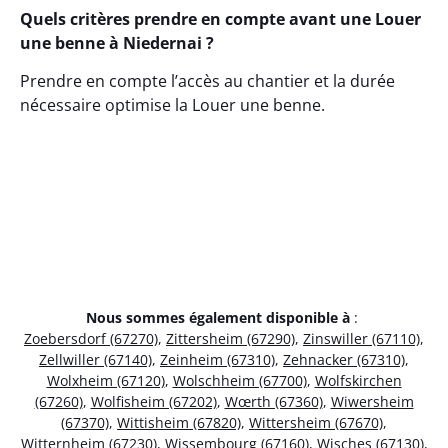
Quels critères prendre en compte avant une Louer
une benne à Niedernai ?
Prendre en compte l’accès au chantier et la durée
nécessaire optimise la Louer une benne.
Nous sommes également disponible à
:
Zoebersdorf (67270)
,
Zittersheim (67290)
,
Zinswiller (67110)
,
Zellwiller (67140)
,
Zeinheim (67310)
,
Zehnacker (67310)
,
Wolxheim (67120)
,
Wolschheim (67700)
,
Wolfskirchen
(67260)
,
Wolfisheim (67202)
,
Wœrth (67360)
,
Wiwersheim
(67370)
,
Wittisheim (67820)
,
Wittersheim (67670)
,
Witternheim (67230)
,
Wissembourg (67160)
,
Wisches (67130)
,