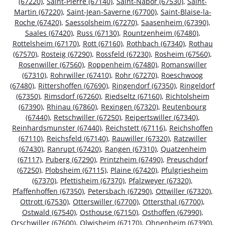
(67220)
,
Saint-Pierre (67140)
,
Saint-Nabor (67530)
,
Saint-
Martin (67220)
,
Saint-Jean-Saverne (67700)
,
Saint-Blaise-la-
Roche (67420)
,
Saessolsheim (67270)
,
Saasenheim (67390)
,
Saales (67420)
,
Russ (67130)
,
Rountzenheim (67480)
,
Rottelsheim (67170)
,
Rott (67160)
,
Rothbach (67340)
,
Rothau
(67570)
,
Rosteig (67290)
,
Rossfeld (67230)
,
Rosheim (67560)
,
Rosenwiller (67560)
,
Roppenheim (67480)
,
Romanswiller
(67310)
,
Rohrwiller (67410)
,
Rohr (67270)
,
Roeschwoog
(67480)
,
Rittershoffen (67690)
,
Ringendorf (67350)
,
Ringeldorf
(67350)
,
Rimsdorf (67260)
,
Riedseltz (67160)
,
Richtolsheim
(67390)
,
Rhinau (67860)
,
Rexingen (67320)
,
Reutenbourg
(67440)
,
Retschwiller (67250)
,
Reipertswiller (67340)
,
Reinhardsmunster (67440)
,
Reichstett (67116)
,
Reichshoffen
(67110)
,
Reichsfeld (67140)
,
Rauwiller (67320)
,
Ratzwiller
(67430)
,
Ranrupt (67420)
,
Rangen (67310)
,
Quatzenheim
(67117)
,
Puberg (67290)
,
Printzheim (67490)
,
Preuschdorf
(67250)
,
Plobsheim (67115)
,
Plaine (67420)
,
Pfulgriesheim
(67370)
,
Pfettisheim (67370)
,
Pfalzweyer (67320)
,
Pfaffenhoffen (67350)
,
Petersbach (67290)
,
Ottwiller (67320)
,
Ottrott (67530)
,
Otterswiller (67700)
,
Ottersthal (67700)
,
Ostwald (67540)
,
Osthouse (67150)
,
Osthoffen (67990)
,
Orschwiller (67600)
,
Olwisheim (67170)
,
Ohnenheim (67390)
,