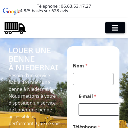
Téléphone :
06.63.53.17.27
4.8/5 basés sur 628 avis
LOUER UNE
BENNE
T
Nom
*
À NIEDERNAI
é
l
Besoin d’un service
é
fiable de Louer une
p
h
benne à Niedernai ?
o
Nous mettons à votre
E-mail
*
n
disposition un service
e
de Louer une benne
T
é
accessible et
l
performant. Que ce soit
é
Téléphone
*