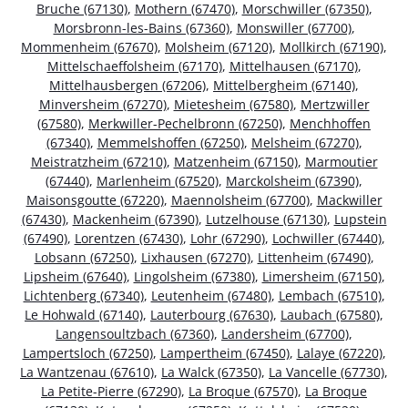
Bruche (67130)
,
Mothern (67470)
,
Morschwiller (67350)
,
Morsbronn-les-Bains (67360)
,
Monswiller (67700)
,
Mommenheim (67670)
,
Molsheim (67120)
,
Mollkirch (67190)
,
Mittelschaeffolsheim (67170)
,
Mittelhausen (67170)
,
Mittelhausbergen (67206)
,
Mittelbergheim (67140)
,
Minversheim (67270)
,
Mietesheim (67580)
,
Mertzwiller
(67580)
,
Merkwiller-Pechelbronn (67250)
,
Menchhoffen
(67340)
,
Memmelshoffen (67250)
,
Melsheim (67270)
,
Meistratzheim (67210)
,
Matzenheim (67150)
,
Marmoutier
(67440)
,
Marlenheim (67520)
,
Marckolsheim (67390)
,
Maisonsgoutte (67220)
,
Maennolsheim (67700)
,
Mackwiller
(67430)
,
Mackenheim (67390)
,
Lutzelhouse (67130)
,
Lupstein
(67490)
,
Lorentzen (67430)
,
Lohr (67290)
,
Lochwiller (67440)
,
Lobsann (67250)
,
Lixhausen (67270)
,
Littenheim (67490)
,
Lipsheim (67640)
,
Lingolsheim (67380)
,
Limersheim (67150)
,
Lichtenberg (67340)
,
Leutenheim (67480)
,
Lembach (67510)
,
Le Hohwald (67140)
,
Lauterbourg (67630)
,
Laubach (67580)
,
Langensoultzbach (67360)
,
Landersheim (67700)
,
Lampertsloch (67250)
,
Lampertheim (67450)
,
Lalaye (67220)
,
La Wantzenau (67610)
,
La Walck (67350)
,
La Vancelle (67730)
,
La Petite-Pierre (67290)
,
La Broque (67570)
,
La Broque