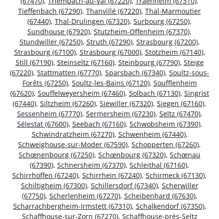
(67470)
,
Triembach-au-Val (67220)
,
Traenheim (67310)
,
Tieffenbach (67290)
,
Thanvillé (67220)
,
Thal-Marmoutier
(67440)
,
Thal-Drulingen (67320)
,
Surbourg (67250)
,
Sundhouse (67920)
,
Stutzheim-Offenheim (67370)
,
Stundwiller (67250)
,
Struth (67290)
,
Strasbourg (67200)
,
Strasbourg (67100)
,
Strasbourg (67000)
,
Stotzheim (67140)
,
Still (67190)
,
Steinseltz (67160)
,
Steinbourg (67790)
,
Steige
(67220)
,
Stattmatten (67770)
,
Sparsbach (67340)
,
Soultz-sous-
Forêts (67250)
,
Soultz-les-Bains (67120)
,
Soufflenheim
(67620)
,
Souffelweyersheim (67460)
,
Solbach (67130)
,
Singrist
(67440)
,
Siltzheim (67260)
,
Siewiller (67320)
,
Siegen (67160)
,
Sessenheim (67770)
,
Sermersheim (67230)
,
Seltz (67470)
,
Sélestat (67600)
,
Seebach (67160)
,
Schwobsheim (67390)
,
Schwindratzheim (67270)
,
Schwenheim (67440)
,
Schweighouse-sur-Moder (67590)
,
Schopperten (67260)
,
Schœnenbourg (67250)
,
Schœnbourg (67320)
,
Schœnau
(67390)
,
Schnersheim (67370)
,
Schleithal (67160)
,
Schirrhoffen (67240)
,
Schirrhein (67240)
,
Schirmeck (67130)
,
Schiltigheim (67300)
,
Schillersdorf (67340)
,
Scherwiller
(67750)
,
Scherlenheim (67270)
,
Scheibenhard (67630)
,
Scharrachbergheim-Irmstett (67310)
,
Schalkendorf (67350)
,
Schaffhouse-sur-Zorn (67270)
,
Schaffhouse-près-Seltz