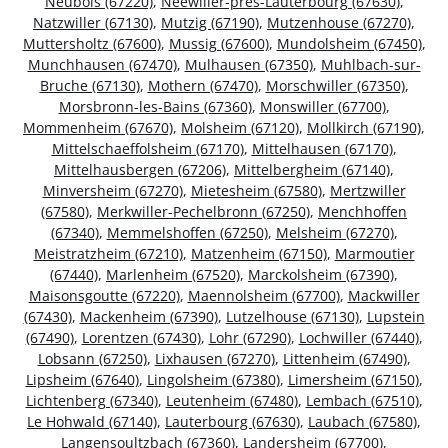
Neubois (67220)
,
Neewiller-près-Lauterbourg (67630)
,
Natzwiller (67130)
,
Mutzig (67190)
,
Mutzenhouse (67270)
,
Muttersholtz (67600)
,
Mussig (67600)
,
Mundolsheim (67450)
,
Munchhausen (67470)
,
Mulhausen (67350)
,
Muhlbach-sur-
Bruche (67130)
,
Mothern (67470)
,
Morschwiller (67350)
,
Morsbronn-les-Bains (67360)
,
Monswiller (67700)
,
Mommenheim (67670)
,
Molsheim (67120)
,
Mollkirch (67190)
,
Mittelschaeffolsheim (67170)
,
Mittelhausen (67170)
,
Mittelhausbergen (67206)
,
Mittelbergheim (67140)
,
Minversheim (67270)
,
Mietesheim (67580)
,
Mertzwiller
(67580)
,
Merkwiller-Pechelbronn (67250)
,
Menchhoffen
(67340)
,
Memmelshoffen (67250)
,
Melsheim (67270)
,
Meistratzheim (67210)
,
Matzenheim (67150)
,
Marmoutier
(67440)
,
Marlenheim (67520)
,
Marckolsheim (67390)
,
Maisonsgoutte (67220)
,
Maennolsheim (67700)
,
Mackwiller
(67430)
,
Mackenheim (67390)
,
Lutzelhouse (67130)
,
Lupstein
(67490)
,
Lorentzen (67430)
,
Lohr (67290)
,
Lochwiller (67440)
,
Lobsann (67250)
,
Lixhausen (67270)
,
Littenheim (67490)
,
Lipsheim (67640)
,
Lingolsheim (67380)
,
Limersheim (67150)
,
Lichtenberg (67340)
,
Leutenheim (67480)
,
Lembach (67510)
,
Le Hohwald (67140)
,
Lauterbourg (67630)
,
Laubach (67580)
,
Langensoultzbach (67360)
,
Landersheim (67700)
,