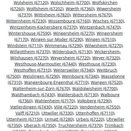
Wolxheim (67120)
,
Wolschheim (67700)
,
Wolfskirchen
(67260)
,
Wolfisheim (67202)
,
Wœrth (67360)
,
Wiwersheim
(67370)
,
Wittisheim (67820)
,
Wittersheim (67670)
,
Witternheim (67230)
,
Wissembourg (67160)
,
Wisches (67130)
,
Wintzenheim-Kochersberg (67370)
,
Wintzenbach (67470)
,
Wintershouse (67590)
,
Wingersheim (67270)
,
Wingersheim
(67170)
,
Wingen-sur-Moder (67290)
,
Wingen (67510)
,
Windstein (67110)
,
Wimmenau (67290)
,
Wilwisheim (67270)
,
Willgottheim (67370)
,
Wildersbach (67130)
,
Wickersheim-
Wilshausen (67270)
,
Weyersheim (67720)
,
Weyer (67320)
,
Westhouse-Marmoutier (67440)
,
Westhouse (67230)
,
Westhoffen (67310)
,
Weiterswiller (67340)
,
Weitbruch
(67500)
,
Weislingen (67290)
,
Weinbourg (67340)
,
Wasselonne
(67310)
,
Wangenbourg-Engenthal (67710)
,
Wangen (67520)
,
Waltenheim-sur-Zorn (67670)
,
Waldolwisheim (67700)
,
Waldhambach (67430)
,
Waldersbach (67130)
,
Walbourg
(67360)
,
Wahlenheim (67170)
,
Volksberg (67290)
,
Vœllerdingen (67430)
,
Villé (67220)
,
Vendenheim (67550)
,
Valff (67210)
,
Uttwiller (67330)
,
Uttenhoffen (67110)
,
Uttenheim (67150)
,
Urmatt (67280)
,
Urbeis (67220)
,
Uhrwiller
(67350)
,
Uberach (67350)
,
Truchtersheim (67370)
,
Trimbach