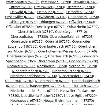
Pfaffenhoffen (67350)
,
Petersbach (67290)
,
Ottwiller (67320)
,
Ottrott (67530)
,
Otterswiller (67700)
,
Ottersthal (67700)
,
Ostwald (67540)
,
Osthouse (67150)
,
Osthoffen (67990)
,
Orschwiller (67600)
,
Olwisheim (67170)
,
Ohnenheim (67390)
,
Ohlungen (67590)
,
Ohlungen (67170)
,
Offwiller (67340)
,
Offendorf (67850)
,
Oermingen (67970)
,
Odratzheim (67520)
,
Obersteinbach (67510)
,
Obersteigen (67710)
,
Obersoultzbach (67330)
,
Oberschaeffolsheim (67203)
,
Oberrœdern (67250)
,
Obernai (67210)
,
Obermodern-
Zutzendorf (67330)
,
Oberlauterbach (67160)
,
Oberhoffen-
sur-Moder (67240)
,
Oberhoffen-lès-Wissembourg (67160)
,
Oberhausbergen (67205)
,
Oberhaslach (67280)
,
Oberdorf-
Spachbach (67360)
,
Oberbronn (67110)
,
Obenheim (67230)
,
Nothalten (67680)
,
Nordhouse (67150)
,
Nordheim (67520)
,
Niedersteinbach (67510)
,
Niedersoultzbach (67330)
,
Niederschaeffolsheim (67500)
,
Niederrœdern (67470)
,
Niedernai (67210)
,
Niedermodern (67350)
,
Niederlauterbach
(67630)
,
Niederhausbergen (67207)
,
Niederhaslach (67280)
,
Niederbronn-les-Bains (67110)
,
Neuwiller-lès-Saverne
(67330)
,
Neuviller-la-Roche (67130)
,
Neuve-Église (67220)
,
Neuhaeusel (67480)
,
Neugartheim-Ittlenheim (67370)
,