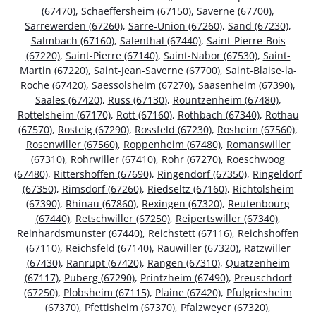
(67470)
,
Schaeffersheim (67150)
,
Saverne (67700)
,
Sarrewerden (67260)
,
Sarre-Union (67260)
,
Sand (67230)
,
Salmbach (67160)
,
Salenthal (67440)
,
Saint-Pierre-Bois
(67220)
,
Saint-Pierre (67140)
,
Saint-Nabor (67530)
,
Saint-
Martin (67220)
,
Saint-Jean-Saverne (67700)
,
Saint-Blaise-la-
Roche (67420)
,
Saessolsheim (67270)
,
Saasenheim (67390)
,
Saales (67420)
,
Russ (67130)
,
Rountzenheim (67480)
,
Rottelsheim (67170)
,
Rott (67160)
,
Rothbach (67340)
,
Rothau
(67570)
,
Rosteig (67290)
,
Rossfeld (67230)
,
Rosheim (67560)
,
Rosenwiller (67560)
,
Roppenheim (67480)
,
Romanswiller
(67310)
,
Rohrwiller (67410)
,
Rohr (67270)
,
Roeschwoog
(67480)
,
Rittershoffen (67690)
,
Ringendorf (67350)
,
Ringeldorf
(67350)
,
Rimsdorf (67260)
,
Riedseltz (67160)
,
Richtolsheim
(67390)
,
Rhinau (67860)
,
Rexingen (67320)
,
Reutenbourg
(67440)
,
Retschwiller (67250)
,
Reipertswiller (67340)
,
Reinhardsmunster (67440)
,
Reichstett (67116)
,
Reichshoffen
(67110)
,
Reichsfeld (67140)
,
Rauwiller (67320)
,
Ratzwiller
(67430)
,
Ranrupt (67420)
,
Rangen (67310)
,
Quatzenheim
(67117)
,
Puberg (67290)
,
Printzheim (67490)
,
Preuschdorf
(67250)
,
Plobsheim (67115)
,
Plaine (67420)
,
Pfulgriesheim
(67370)
,
Pfettisheim (67370)
,
Pfalzweyer (67320)
,