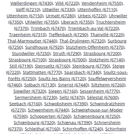
Vœllerdingen (67430)
,
Villé (67220)
,
Vendenheim (67550)
,
Valff (67210)
,
Uttwiller (67330)
,
Uttenhoffen (67110)
,
Uttenheim (67150)
,
Urmatt (67280)
,
Urbeis (67220)
,
Uhrwiller
(67350)
,
Uhlwiller (67350)
,
Uberach (67350)
,
Truchtersheim
(67370)
,
Trimbach (67470)
,
Triembach-au-Val (67220)
,
Traenheim (67310)
,
Tieffenbach (67290)
,
Thanvillé (67220)
,
Thal-Marmoutier (67440)
,
Thal-Drulingen (67320)
,
Surbourg
(67250)
,
Sundhouse (67920)
,
Stutzheim-Offenheim (67370)
,
Stundwiller (67250)
,
Struth (67290)
,
Strasbourg (67200)
,
Strasbourg (67100)
,
Strasbourg (67000)
,
Stotzheim (67140)
,
Still (67190)
,
Steinseltz (67160)
,
Steinbourg (67790)
,
Steige
(67220)
,
Stattmatten (67770)
,
Sparsbach (67340)
,
Soultz-sous-
Forêts (67250)
,
Soultz-les-Bains (67120)
,
Souffelweyersheim
(67460)
,
Solbach (67130)
,
Singrist (67440)
,
Siltzheim (67260)
,
Siewiller (67320)
,
Siegen (67160)
,
Sessenheim (67770)
,
Sermersheim (67230)
,
Seltz (67470)
,
Sélestat (67600)
,
Seebach (67160)
,
Schwobsheim (67390)
,
Schwindratzheim
(67270)
,
Schwenheim (67440)
,
Schweighouse-sur-Moder
(67590)
,
Schopperten (67260)
,
Schœnenbourg (67250)
,
Schœnbourg (67320)
,
Schœnau (67390)
,
Schnersheim
(67370)
,
Schleithal (67160)
,
Schirrhoffen (67240)
,
Schirrhein