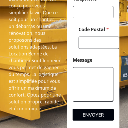
conçu pour vous
simplifier la vie. Que ce
soit pour un chantier,
un débarras ou une
Code Postal
*
rénovation, nous
proposons des
solutions adaptées. La
Location Benne de
Message
chantier à Soufflenheim
vous permet de gagner
du temps. La logistique
est simplifiée pour vous
offrir un maximum de
confort. Optez pour une
solution propre, rapide
et économique.
ENVOYER