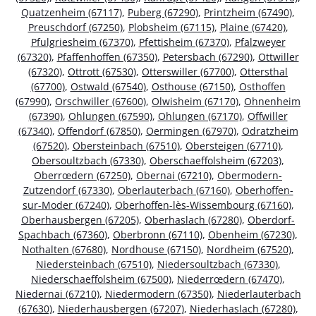
Quatzenheim (67117)
,
Puberg (67290)
,
Printzheim (67490)
,
Preuschdorf (67250)
,
Plobsheim (67115)
,
Plaine (67420)
,
Pfulgriesheim (67370)
,
Pfettisheim (67370)
,
Pfalzweyer
(67320)
,
Pfaffenhoffen (67350)
,
Petersbach (67290)
,
Ottwiller
(67320)
,
Ottrott (67530)
,
Otterswiller (67700)
,
Ottersthal
(67700)
,
Ostwald (67540)
,
Osthouse (67150)
,
Osthoffen
(67990)
,
Orschwiller (67600)
,
Olwisheim (67170)
,
Ohnenheim
(67390)
,
Ohlungen (67590)
,
Ohlungen (67170)
,
Offwiller
(67340)
,
Offendorf (67850)
,
Oermingen (67970)
,
Odratzheim
(67520)
,
Obersteinbach (67510)
,
Obersteigen (67710)
,
Obersoultzbach (67330)
,
Oberschaeffolsheim (67203)
,
Oberrœdern (67250)
,
Obernai (67210)
,
Obermodern-
Zutzendorf (67330)
,
Oberlauterbach (67160)
,
Oberhoffen-
sur-Moder (67240)
,
Oberhoffen-lès-Wissembourg (67160)
,
Oberhausbergen (67205)
,
Oberhaslach (67280)
,
Oberdorf-
Spachbach (67360)
,
Oberbronn (67110)
,
Obenheim (67230)
,
Nothalten (67680)
,
Nordhouse (67150)
,
Nordheim (67520)
,
Niedersteinbach (67510)
,
Niedersoultzbach (67330)
,
Niederschaeffolsheim (67500)
,
Niederrœdern (67470)
,
Niedernai (67210)
,
Niedermodern (67350)
,
Niederlauterbach
(67630)
,
Niederhausbergen (67207)
,
Niederhaslach (67280)
,