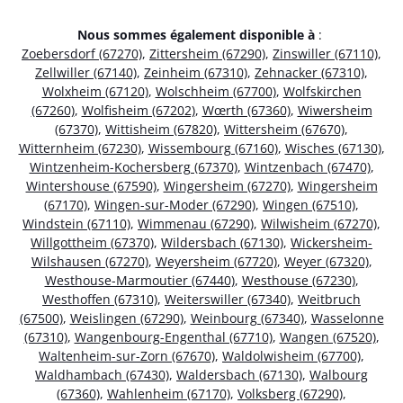
Nous sommes également disponible à
:
Zoebersdorf (67270)
,
Zittersheim (67290)
,
Zinswiller (67110)
,
Zellwiller (67140)
,
Zeinheim (67310)
,
Zehnacker (67310)
,
Wolxheim (67120)
,
Wolschheim (67700)
,
Wolfskirchen
(67260)
,
Wolfisheim (67202)
,
Wœrth (67360)
,
Wiwersheim
(67370)
,
Wittisheim (67820)
,
Wittersheim (67670)
,
Witternheim (67230)
,
Wissembourg (67160)
,
Wisches (67130)
,
Wintzenheim-Kochersberg (67370)
,
Wintzenbach (67470)
,
Wintershouse (67590)
,
Wingersheim (67270)
,
Wingersheim
(67170)
,
Wingen-sur-Moder (67290)
,
Wingen (67510)
,
Windstein (67110)
,
Wimmenau (67290)
,
Wilwisheim (67270)
,
Willgottheim (67370)
,
Wildersbach (67130)
,
Wickersheim-
Wilshausen (67270)
,
Weyersheim (67720)
,
Weyer (67320)
,
Westhouse-Marmoutier (67440)
,
Westhouse (67230)
,
Westhoffen (67310)
,
Weiterswiller (67340)
,
Weitbruch
(67500)
,
Weislingen (67290)
,
Weinbourg (67340)
,
Wasselonne
(67310)
,
Wangenbourg-Engenthal (67710)
,
Wangen (67520)
,
Waltenheim-sur-Zorn (67670)
,
Waldolwisheim (67700)
,
Waldhambach (67430)
,
Waldersbach (67130)
,
Walbourg
(67360)
,
Wahlenheim (67170)
,
Volksberg (67290)
,