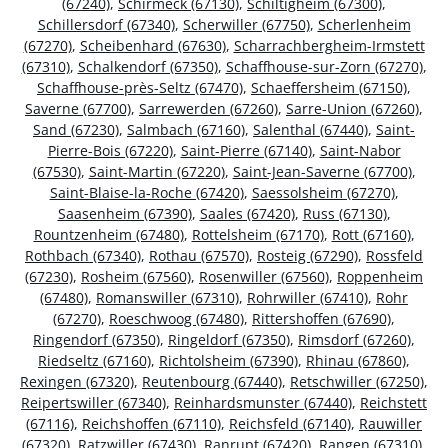
(67240)
,
Schirmeck (67130)
,
Schiltigheim (67300)
,
Schillersdorf (67340)
,
Scherwiller (67750)
,
Scherlenheim
(67270)
,
Scheibenhard (67630)
,
Scharrachbergheim-Irmstett
(67310)
,
Schalkendorf (67350)
,
Schaffhouse-sur-Zorn (67270)
,
Schaffhouse-près-Seltz (67470)
,
Schaeffersheim (67150)
,
Saverne (67700)
,
Sarrewerden (67260)
,
Sarre-Union (67260)
,
Sand (67230)
,
Salmbach (67160)
,
Salenthal (67440)
,
Saint-
Pierre-Bois (67220)
,
Saint-Pierre (67140)
,
Saint-Nabor
(67530)
,
Saint-Martin (67220)
,
Saint-Jean-Saverne (67700)
,
Saint-Blaise-la-Roche (67420)
,
Saessolsheim (67270)
,
Saasenheim (67390)
,
Saales (67420)
,
Russ (67130)
,
Rountzenheim (67480)
,
Rottelsheim (67170)
,
Rott (67160)
,
Rothbach (67340)
,
Rothau (67570)
,
Rosteig (67290)
,
Rossfeld
(67230)
,
Rosheim (67560)
,
Rosenwiller (67560)
,
Roppenheim
(67480)
,
Romanswiller (67310)
,
Rohrwiller (67410)
,
Rohr
(67270)
,
Roeschwoog (67480)
,
Rittershoffen (67690)
,
Ringendorf (67350)
,
Ringeldorf (67350)
,
Rimsdorf (67260)
,
Riedseltz (67160)
,
Richtolsheim (67390)
,
Rhinau (67860)
,
Rexingen (67320)
,
Reutenbourg (67440)
,
Retschwiller (67250)
,
Reipertswiller (67340)
,
Reinhardsmunster (67440)
,
Reichstett
(67116)
,
Reichshoffen (67110)
,
Reichsfeld (67140)
,
Rauwiller
(67320)
,
Ratzwiller (67430)
,
Ranrupt (67420)
,
Rangen (67310)
,