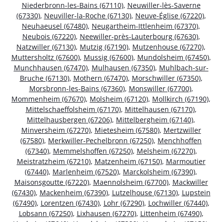
Niederbronn-les-Bains (67110)
,
Neuwiller-lès-Saverne
(67330)
,
Neuviller-la-Roche (67130)
,
Neuve-Église (67220)
,
Neuhaeusel (67480)
,
Neugartheim-Ittlenheim (67370)
,
Neubois (67220)
,
Neewiller-près-Lauterbourg (67630)
,
Natzwiller (67130)
,
Mutzig (67190)
,
Mutzenhouse (67270)
,
Muttersholtz (67600)
,
Mussig (67600)
,
Mundolsheim (67450)
,
Munchhausen (67470)
,
Mulhausen (67350)
,
Muhlbach-sur-
Bruche (67130)
,
Mothern (67470)
,
Morschwiller (67350)
,
Morsbronn-les-Bains (67360)
,
Monswiller (67700)
,
Mommenheim (67670)
,
Molsheim (67120)
,
Mollkirch (67190)
,
Mittelschaeffolsheim (67170)
,
Mittelhausen (67170)
,
Mittelhausbergen (67206)
,
Mittelbergheim (67140)
,
Minversheim (67270)
,
Mietesheim (67580)
,
Mertzwiller
(67580)
,
Merkwiller-Pechelbronn (67250)
,
Menchhoffen
(67340)
,
Memmelshoffen (67250)
,
Melsheim (67270)
,
Meistratzheim (67210)
,
Matzenheim (67150)
,
Marmoutier
(67440)
,
Marlenheim (67520)
,
Marckolsheim (67390)
,
Maisonsgoutte (67220)
,
Maennolsheim (67700)
,
Mackwiller
(67430)
,
Mackenheim (67390)
,
Lutzelhouse (67130)
,
Lupstein
(67490)
,
Lorentzen (67430)
,
Lohr (67290)
,
Lochwiller (67440)
,
Lobsann (67250)
,
Lixhausen (67270)
,
Littenheim (67490)
,