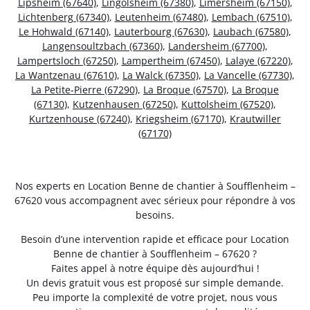
Lipsheim (67640)
,
Lingolsheim (67380)
,
Limersheim (67150)
,
Lichtenberg (67340)
,
Leutenheim (67480)
,
Lembach (67510)
,
Le Hohwald (67140)
,
Lauterbourg (67630)
,
Laubach (67580)
,
Langensoultzbach (67360)
,
Landersheim (67700)
,
Lampertsloch (67250)
,
Lampertheim (67450)
,
Lalaye (67220)
,
La Wantzenau (67610)
,
La Walck (67350)
,
La Vancelle (67730)
,
La Petite-Pierre (67290)
,
La Broque (67570)
,
La Broque
(67130)
,
Kutzenhausen (67250)
,
Kuttolsheim (67520)
,
Kurtzenhouse (67240)
,
Kriegsheim (67170)
,
Krautwiller
(67170)
Nos experts en Location Benne de chantier à Soufflenheim –
67620 vous accompagnent avec sérieux pour répondre à vos
besoins.
Besoin d’une intervention rapide et efficace pour Location
Benne de chantier à Soufflenheim – 67620 ?
Faites appel à notre équipe dès aujourd’hui !
Un devis gratuit vous est proposé sur simple demande.
Peu importe la complexité de votre projet, nous vous