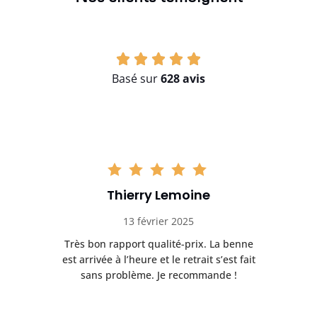
Basé sur
628 avis
Thierry Lemoine
13 février 2025
Très bon rapport qualité-prix. La benne
t
est arrivée à l’heure et le retrait s’est fait
ch
sans problème. Je recommande !