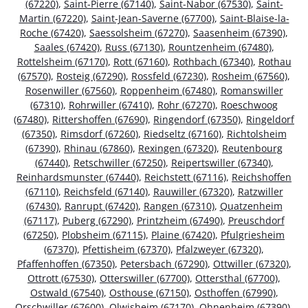
(67220)
,
Saint-Pierre (67140)
,
Saint-Nabor (67530)
,
Saint-
Martin (67220)
,
Saint-Jean-Saverne (67700)
,
Saint-Blaise-la-
Roche (67420)
,
Saessolsheim (67270)
,
Saasenheim (67390)
,
Saales (67420)
,
Russ (67130)
,
Rountzenheim (67480)
,
Rottelsheim (67170)
,
Rott (67160)
,
Rothbach (67340)
,
Rothau
(67570)
,
Rosteig (67290)
,
Rossfeld (67230)
,
Rosheim (67560)
,
Rosenwiller (67560)
,
Roppenheim (67480)
,
Romanswiller
(67310)
,
Rohrwiller (67410)
,
Rohr (67270)
,
Roeschwoog
(67480)
,
Rittershoffen (67690)
,
Ringendorf (67350)
,
Ringeldorf
(67350)
,
Rimsdorf (67260)
,
Riedseltz (67160)
,
Richtolsheim
(67390)
,
Rhinau (67860)
,
Rexingen (67320)
,
Reutenbourg
(67440)
,
Retschwiller (67250)
,
Reipertswiller (67340)
,
Reinhardsmunster (67440)
,
Reichstett (67116)
,
Reichshoffen
(67110)
,
Reichsfeld (67140)
,
Rauwiller (67320)
,
Ratzwiller
(67430)
,
Ranrupt (67420)
,
Rangen (67310)
,
Quatzenheim
(67117)
,
Puberg (67290)
,
Printzheim (67490)
,
Preuschdorf
(67250)
,
Plobsheim (67115)
,
Plaine (67420)
,
Pfulgriesheim
(67370)
,
Pfettisheim (67370)
,
Pfalzweyer (67320)
,
Pfaffenhoffen (67350)
,
Petersbach (67290)
,
Ottwiller (67320)
,
Ottrott (67530)
,
Otterswiller (67700)
,
Ottersthal (67700)
,
Ostwald (67540)
,
Osthouse (67150)
,
Osthoffen (67990)
,
Orschwiller (67600)
,
Olwisheim (67170)
,
Ohnenheim (67390)
,