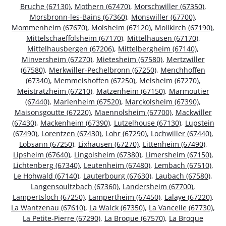
Bruche (67130)
,
Mothern (67470)
,
Morschwiller (67350)
,
Morsbronn-les-Bains (67360)
,
Monswiller (67700)
,
Mommenheim (67670)
,
Molsheim (67120)
,
Mollkirch (67190)
,
Mittelschaeffolsheim (67170)
,
Mittelhausen (67170)
,
Mittelhausbergen (67206)
,
Mittelbergheim (67140)
,
Minversheim (67270)
,
Mietesheim (67580)
,
Mertzwiller
(67580)
,
Merkwiller-Pechelbronn (67250)
,
Menchhoffen
(67340)
,
Memmelshoffen (67250)
,
Melsheim (67270)
,
Meistratzheim (67210)
,
Matzenheim (67150)
,
Marmoutier
(67440)
,
Marlenheim (67520)
,
Marckolsheim (67390)
,
Maisonsgoutte (67220)
,
Maennolsheim (67700)
,
Mackwiller
(67430)
,
Mackenheim (67390)
,
Lutzelhouse (67130)
,
Lupstein
(67490)
,
Lorentzen (67430)
,
Lohr (67290)
,
Lochwiller (67440)
,
Lobsann (67250)
,
Lixhausen (67270)
,
Littenheim (67490)
,
Lipsheim (67640)
,
Lingolsheim (67380)
,
Limersheim (67150)
,
Lichtenberg (67340)
,
Leutenheim (67480)
,
Lembach (67510)
,
Le Hohwald (67140)
,
Lauterbourg (67630)
,
Laubach (67580)
,
Langensoultzbach (67360)
,
Landersheim (67700)
,
Lampertsloch (67250)
,
Lampertheim (67450)
,
Lalaye (67220)
,
La Wantzenau (67610)
,
La Walck (67350)
,
La Vancelle (67730)
,
La Petite-Pierre (67290)
,
La Broque (67570)
,
La Broque