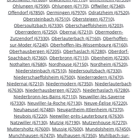
Ohlungen (67590)
,
Ohlungen (67170)
,
Offwiller (67340)
,
Offendorf (67850)
,
Oermingen (67970)
,
Odratzheim (67520)
,
Obersteinbach (67510)
,
Obersteigen (67710)
,
Obersoultzbach (67330)
,
Oberschaeffolsheim (67203)
,
Oberrœdern (67250)
,
Obernai (67210)
,
Obermodern-
Zutzendorf (67330)
,
Oberlauterbach (67160)
,
Oberhoffen-
sur-Moder (67240)
,
Oberhoffen-lès-Wissembourg (67160)
,
Oberhausbergen (67205)
,
Oberhaslach (67280)
,
Oberdorf-
Spachbach (67360)
,
Oberbronn (67110)
,
Obenheim (67230)
,
Nothalten (67680)
,
Nordhouse (67150)
,
Nordheim (67520)
,
Niedersteinbach (67510)
,
Niedersoultzbach (67330)
,
Niederschaeffolsheim (67500)
,
Niederrœdern (67470)
,
Niedernai (67210)
,
Niedermodern (67350)
,
Niederlauterbach
(67630)
,
Niederhausbergen (67207)
,
Niederhaslach (67280)
,
Niederbronn-les-Bains (67110)
,
Neuwiller-lès-Saverne
(67330)
,
Neuviller-la-Roche (67130)
,
Neuve-Église (67220)
,
Neuhaeusel (67480)
,
Neugartheim-Ittlenheim (67370)
,
Neubois (67220)
,
Neewiller-près-Lauterbourg (67630)
,
Natzwiller (67130)
,
Mutzig (67190)
,
Mutzenhouse (67270)
,
Muttersholtz (67600)
,
Mussig (67600)
,
Mundolsheim (67450)
,
Munchhausen (67470)
,
Mulhausen (67350)
,
Muhlbach-sur-