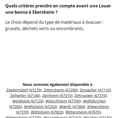
Quels critères prendre en compte avant une Louer
une benne à Ebersheim ?
Le choix dépend du type de matériaux à évacuer :
gravats, déchets verts ou encombrants.
Nous sommes également disponible à
:
Zoebersdorf (67270)
,
Zittersheim (67290)
,
Zinswiller (67110)
,
Zellwiller (67140)
,
Zeinheim (67310)
,
Zehnacker (67310)
,
Wolxheim (67120)
,
Wolschheim (67700)
,
Wolfskirchen
(67260)
,
Wolfisheim (67202)
,
Wœrth (67360)
,
Wiwersheim
(67370)
,
Wittisheim (67820)
,
Wittersheim (67670)
,
Witternheim (67230)
,
Wissembourg (67160)
,
Wisches (67130)
,