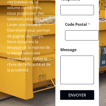
vos travaux ou le
volume de déchets,
nous proposons des
solutions adaptées. La
Code Postal
*
Louer une benne à
Ebersheim vous permet
de gagner du temps.
Nous assurons la
livraison et la reprise de
Message
la benne selon vos
disponibilités. Faites le
choix de l’efficacité et de
la proximité.
ENVOYER