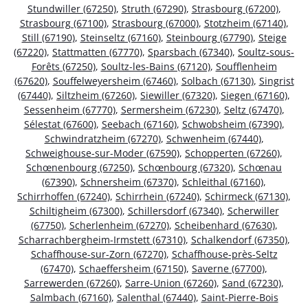
Stundwiller (67250)
,
Struth (67290)
,
Strasbourg (67200)
,
Strasbourg (67100)
,
Strasbourg (67000)
,
Stotzheim (67140)
,
Still (67190)
,
Steinseltz (67160)
,
Steinbourg (67790)
,
Steige
(67220)
,
Stattmatten (67770)
,
Sparsbach (67340)
,
Soultz-sous-
Forêts (67250)
,
Soultz-les-Bains (67120)
,
Soufflenheim
(67620)
,
Souffelweyersheim (67460)
,
Solbach (67130)
,
Singrist
(67440)
,
Siltzheim (67260)
,
Siewiller (67320)
,
Siegen (67160)
,
Sessenheim (67770)
,
Sermersheim (67230)
,
Seltz (67470)
,
Sélestat (67600)
,
Seebach (67160)
,
Schwobsheim (67390)
,
Schwindratzheim (67270)
,
Schwenheim (67440)
,
Schweighouse-sur-Moder (67590)
,
Schopperten (67260)
,
Schœnenbourg (67250)
,
Schœnbourg (67320)
,
Schœnau
(67390)
,
Schnersheim (67370)
,
Schleithal (67160)
,
Schirrhoffen (67240)
,
Schirrhein (67240)
,
Schirmeck (67130)
,
Schiltigheim (67300)
,
Schillersdorf (67340)
,
Scherwiller
(67750)
,
Scherlenheim (67270)
,
Scheibenhard (67630)
,
Scharrachbergheim-Irmstett (67310)
,
Schalkendorf (67350)
,
Schaffhouse-sur-Zorn (67270)
,
Schaffhouse-près-Seltz
(67470)
,
Schaeffersheim (67150)
,
Saverne (67700)
,
Sarrewerden (67260)
,
Sarre-Union (67260)
,
Sand (67230)
,
Salmbach (67160)
,
Salenthal (67440)
,
Saint-Pierre-Bois