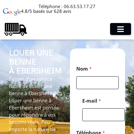
Téléphone :
06.63.53.17.27
4.8/5 basés sur 628 avis
LOUER UNE
BENNE
*
Nom
*
À EBERSHEIM
M
e
Besoin d’un service
s
fiable de Louer une
s
a
benne à Ebersheim ? La
g
Louer une benne à
E-mail
*
e
Ebersheim est pensée
N
pour répondre à vos
o
m
besoins réels. Peu
importe la nature de
Téléphone
*