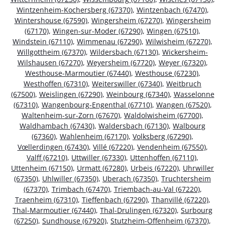
Wintzenheim-Kochersberg (67370)
,
Wintzenbach (67470)
,
Wintershouse (67590)
,
Wingersheim (67270)
,
Wingersheim
(67170)
,
Wingen-sur-Moder (67290)
,
Wingen (67510)
,
Windstein (67110)
,
Wimmenau (67290)
,
Wilwisheim (67270)
,
Willgottheim (67370)
,
Wildersbach (67130)
,
Wickersheim-
Wilshausen (67270)
,
Weyersheim (67720)
,
Weyer (67320)
,
Westhouse-Marmoutier (67440)
,
Westhouse (67230)
,
Westhoffen (67310)
,
Weiterswiller (67340)
,
Weitbruch
(67500)
,
Weislingen (67290)
,
Weinbourg (67340)
,
Wasselonne
(67310)
,
Wangenbourg-Engenthal (67710)
,
Wangen (67520)
,
Waltenheim-sur-Zorn (67670)
,
Waldolwisheim (67700)
,
Waldhambach (67430)
,
Waldersbach (67130)
,
Walbourg
(67360)
,
Wahlenheim (67170)
,
Volksberg (67290)
,
Vœllerdingen (67430)
,
Villé (67220)
,
Vendenheim (67550)
,
Valff (67210)
,
Uttwiller (67330)
,
Uttenhoffen (67110)
,
Uttenheim (67150)
,
Urmatt (67280)
,
Urbeis (67220)
,
Uhrwiller
(67350)
,
Uhlwiller (67350)
,
Uberach (67350)
,
Truchtersheim
(67370)
,
Trimbach (67470)
,
Triembach-au-Val (67220)
,
Traenheim (67310)
,
Tieffenbach (67290)
,
Thanvillé (67220)
,
Thal-Marmoutier (67440)
,
Thal-Drulingen (67320)
,
Surbourg
(67250)
,
Sundhouse (67920)
,
Stutzheim-Offenheim (67370)
,