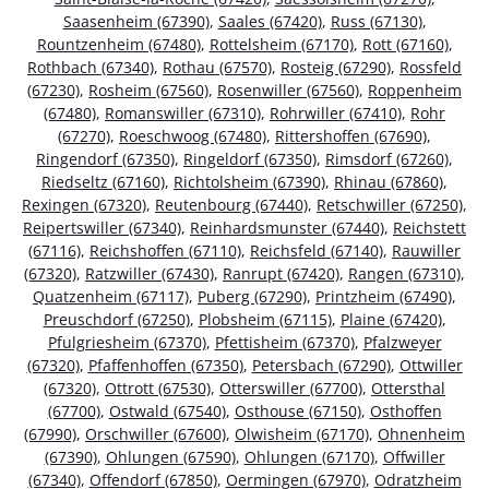
Saasenheim (67390)
,
Saales (67420)
,
Russ (67130)
,
Rountzenheim (67480)
,
Rottelsheim (67170)
,
Rott (67160)
,
Rothbach (67340)
,
Rothau (67570)
,
Rosteig (67290)
,
Rossfeld
(67230)
,
Rosheim (67560)
,
Rosenwiller (67560)
,
Roppenheim
(67480)
,
Romanswiller (67310)
,
Rohrwiller (67410)
,
Rohr
(67270)
,
Roeschwoog (67480)
,
Rittershoffen (67690)
,
Ringendorf (67350)
,
Ringeldorf (67350)
,
Rimsdorf (67260)
,
Riedseltz (67160)
,
Richtolsheim (67390)
,
Rhinau (67860)
,
Rexingen (67320)
,
Reutenbourg (67440)
,
Retschwiller (67250)
,
Reipertswiller (67340)
,
Reinhardsmunster (67440)
,
Reichstett
(67116)
,
Reichshoffen (67110)
,
Reichsfeld (67140)
,
Rauwiller
(67320)
,
Ratzwiller (67430)
,
Ranrupt (67420)
,
Rangen (67310)
,
Quatzenheim (67117)
,
Puberg (67290)
,
Printzheim (67490)
,
Preuschdorf (67250)
,
Plobsheim (67115)
,
Plaine (67420)
,
Pfulgriesheim (67370)
,
Pfettisheim (67370)
,
Pfalzweyer
(67320)
,
Pfaffenhoffen (67350)
,
Petersbach (67290)
,
Ottwiller
(67320)
,
Ottrott (67530)
,
Otterswiller (67700)
,
Ottersthal
(67700)
,
Ostwald (67540)
,
Osthouse (67150)
,
Osthoffen
(67990)
,
Orschwiller (67600)
,
Olwisheim (67170)
,
Ohnenheim
(67390)
,
Ohlungen (67590)
,
Ohlungen (67170)
,
Offwiller
(67340)
,
Offendorf (67850)
,
Oermingen (67970)
,
Odratzheim