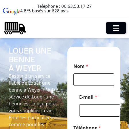
Téléphone :
06.63.53.17.27
4.8/5 basés sur 628 avis
LOUER UNE
BENNE
E
Nom
*
À WEYER
-
m
Besoin d’un service
a
fiable de Louer une
i
l
benne à Weyer ? Notre
*
service de Louer une
E-mail
*
T
benne est conçu pour
é
vous simplifier la vie.
l
é
Pour les particuliers
p
comme pour les
h
Téléphone
*