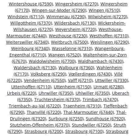
Wintershouse (67590)
,
Wingersheim (67270)
,
Wingersheim
(67170)
,
Wingen-sur-Moder (67290)
,
Wingen (67510)
,
Windstein (67110)
,
Wimmenau (67290)
,
Wilwisheim (67270)
,
Willgottheim (67370)
,
Wildersbach (67130)
,
Wickersheim-
Wilshausen (67270)
,
Weyersheim (67720)
,
Westhouse-
Marmoutier (67440)
,
Westhouse (67230)
,
Westhoffen (67310)
,
Weiterswiller (67340)
,
Weitbruch (67500)
,
Weislingen (67290)
,
Weinbourg (67340)
,
Wasselonne (67310)
,
Wangenbourg-
Engenthal (67710)
,
Wangen (67520)
,
Waltenheim-sur-Zorn
(67670)
,
Waldolwisheim (67700)
,
Waldhambach (67430)
,
Waldersbach (67130)
,
Walbourg (67360)
,
Wahlenheim
(67170)
,
Volksberg (67290)
,
Vœllerdingen (67430)
,
Villé
(67220)
,
Vendenheim (67550)
,
Valff (67210)
,
Uttwiller (67330)
,
Uttenhoffen (67110)
,
Uttenheim (67150)
,
Urmatt (67280)
,
Urbeis (67220)
,
Uhrwiller (67350)
,
Uhlwiller (67350)
,
Uberach
(67350)
,
Truchtersheim (67370)
,
Trimbach (67470)
,
Triembach-au-Val (67220)
,
Traenheim (67310)
,
Tieffenbach
(67290)
,
Thanvillé (67220)
,
Thal-Marmoutier (67440)
,
Thal-
Drulingen (67320)
,
Surbourg (67250)
,
Sundhouse (67920)
,
Stutzheim-Offenheim (67370)
,
Stundwiller (67250)
,
Struth
(67290)
,
Strasbourg (67200)
,
Strasbourg (67100)
,
Strasbourg