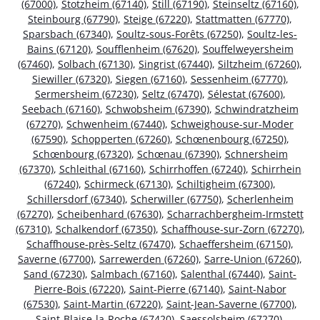
(67000)
,
Stotzheim (67140)
,
Still (67190)
,
Steinseltz (67160)
,
Steinbourg (67790)
,
Steige (67220)
,
Stattmatten (67770)
,
Sparsbach (67340)
,
Soultz-sous-Forêts (67250)
,
Soultz-les-
Bains (67120)
,
Soufflenheim (67620)
,
Souffelweyersheim
(67460)
,
Solbach (67130)
,
Singrist (67440)
,
Siltzheim (67260)
,
Siewiller (67320)
,
Siegen (67160)
,
Sessenheim (67770)
,
Sermersheim (67230)
,
Seltz (67470)
,
Sélestat (67600)
,
Seebach (67160)
,
Schwobsheim (67390)
,
Schwindratzheim
(67270)
,
Schwenheim (67440)
,
Schweighouse-sur-Moder
(67590)
,
Schopperten (67260)
,
Schœnenbourg (67250)
,
Schœnbourg (67320)
,
Schœnau (67390)
,
Schnersheim
(67370)
,
Schleithal (67160)
,
Schirrhoffen (67240)
,
Schirrhein
(67240)
,
Schirmeck (67130)
,
Schiltigheim (67300)
,
Schillersdorf (67340)
,
Scherwiller (67750)
,
Scherlenheim
(67270)
,
Scheibenhard (67630)
,
Scharrachbergheim-Irmstett
(67310)
,
Schalkendorf (67350)
,
Schaffhouse-sur-Zorn (67270)
,
Schaffhouse-près-Seltz (67470)
,
Schaeffersheim (67150)
,
Saverne (67700)
,
Sarrewerden (67260)
,
Sarre-Union (67260)
,
Sand (67230)
,
Salmbach (67160)
,
Salenthal (67440)
,
Saint-
Pierre-Bois (67220)
,
Saint-Pierre (67140)
,
Saint-Nabor
(67530)
,
Saint-Martin (67220)
,
Saint-Jean-Saverne (67700)
,
Saint-Blaise-la-Roche (67420)
,
Saessolsheim (67270)
,