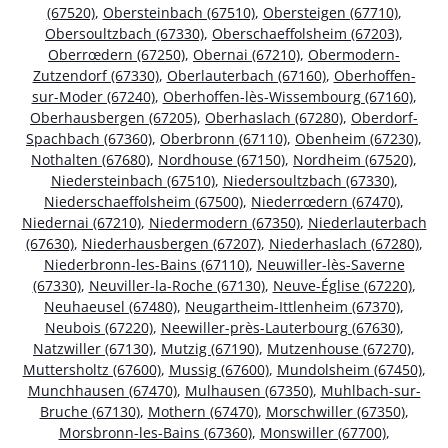
(67520)
,
Obersteinbach (67510)
,
Obersteigen (67710)
,
Obersoultzbach (67330)
,
Oberschaeffolsheim (67203)
,
Oberrœdern (67250)
,
Obernai (67210)
,
Obermodern-
Zutzendorf (67330)
,
Oberlauterbach (67160)
,
Oberhoffen-
sur-Moder (67240)
,
Oberhoffen-lès-Wissembourg (67160)
,
Oberhausbergen (67205)
,
Oberhaslach (67280)
,
Oberdorf-
Spachbach (67360)
,
Oberbronn (67110)
,
Obenheim (67230)
,
Nothalten (67680)
,
Nordhouse (67150)
,
Nordheim (67520)
,
Niedersteinbach (67510)
,
Niedersoultzbach (67330)
,
Niederschaeffolsheim (67500)
,
Niederrœdern (67470)
,
Niedernai (67210)
,
Niedermodern (67350)
,
Niederlauterbach
(67630)
,
Niederhausbergen (67207)
,
Niederhaslach (67280)
,
Niederbronn-les-Bains (67110)
,
Neuwiller-lès-Saverne
(67330)
,
Neuviller-la-Roche (67130)
,
Neuve-Église (67220)
,
Neuhaeusel (67480)
,
Neugartheim-Ittlenheim (67370)
,
Neubois (67220)
,
Neewiller-près-Lauterbourg (67630)
,
Natzwiller (67130)
,
Mutzig (67190)
,
Mutzenhouse (67270)
,
Muttersholtz (67600)
,
Mussig (67600)
,
Mundolsheim (67450)
,
Munchhausen (67470)
,
Mulhausen (67350)
,
Muhlbach-sur-
Bruche (67130)
,
Mothern (67470)
,
Morschwiller (67350)
,
Morsbronn-les-Bains (67360)
,
Monswiller (67700)
,