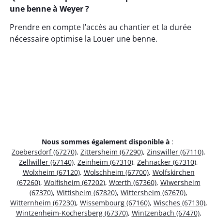
une benne à Weyer ?
Prendre en compte l’accès au chantier et la durée
nécessaire optimise la Louer une benne.
Nous sommes également disponible à
:
Zoebersdorf (67270)
,
Zittersheim (67290)
,
Zinswiller (67110)
,
Zellwiller (67140)
,
Zeinheim (67310)
,
Zehnacker (67310)
,
Wolxheim (67120)
,
Wolschheim (67700)
,
Wolfskirchen
(67260)
,
Wolfisheim (67202)
,
Wœrth (67360)
,
Wiwersheim
(67370)
,
Wittisheim (67820)
,
Wittersheim (67670)
,
Witternheim (67230)
,
Wissembourg (67160)
,
Wisches (67130)
,
Wintzenheim-Kochersberg (67370)
,
Wintzenbach (67470)
,