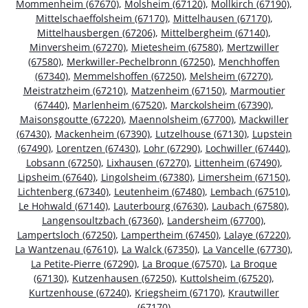
Mommenheim (67670)
,
Molsheim (67120)
,
Mollkirch (67190)
,
Mittelschaeffolsheim (67170)
,
Mittelhausen (67170)
,
Mittelhausbergen (67206)
,
Mittelbergheim (67140)
,
Minversheim (67270)
,
Mietesheim (67580)
,
Mertzwiller
(67580)
,
Merkwiller-Pechelbronn (67250)
,
Menchhoffen
(67340)
,
Memmelshoffen (67250)
,
Melsheim (67270)
,
Meistratzheim (67210)
,
Matzenheim (67150)
,
Marmoutier
(67440)
,
Marlenheim (67520)
,
Marckolsheim (67390)
,
Maisonsgoutte (67220)
,
Maennolsheim (67700)
,
Mackwiller
(67430)
,
Mackenheim (67390)
,
Lutzelhouse (67130)
,
Lupstein
(67490)
,
Lorentzen (67430)
,
Lohr (67290)
,
Lochwiller (67440)
,
Lobsann (67250)
,
Lixhausen (67270)
,
Littenheim (67490)
,
Lipsheim (67640)
,
Lingolsheim (67380)
,
Limersheim (67150)
,
Lichtenberg (67340)
,
Leutenheim (67480)
,
Lembach (67510)
,
Le Hohwald (67140)
,
Lauterbourg (67630)
,
Laubach (67580)
,
Langensoultzbach (67360)
,
Landersheim (67700)
,
Lampertsloch (67250)
,
Lampertheim (67450)
,
Lalaye (67220)
,
La Wantzenau (67610)
,
La Walck (67350)
,
La Vancelle (67730)
,
La Petite-Pierre (67290)
,
La Broque (67570)
,
La Broque
(67130)
,
Kutzenhausen (67250)
,
Kuttolsheim (67520)
,
Kurtzenhouse (67240)
,
Kriegsheim (67170)
,
Krautwiller
(67170)