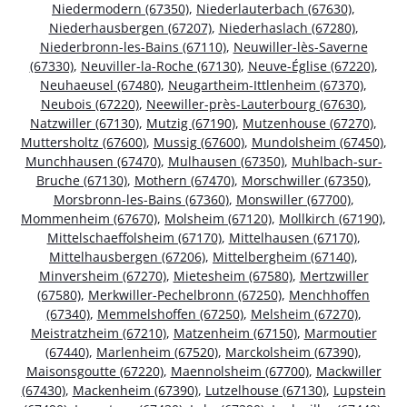
Niedermodern (67350)
,
Niederlauterbach (67630)
,
Niederhausbergen (67207)
,
Niederhaslach (67280)
,
Niederbronn-les-Bains (67110)
,
Neuwiller-lès-Saverne
(67330)
,
Neuviller-la-Roche (67130)
,
Neuve-Église (67220)
,
Neuhaeusel (67480)
,
Neugartheim-Ittlenheim (67370)
,
Neubois (67220)
,
Neewiller-près-Lauterbourg (67630)
,
Natzwiller (67130)
,
Mutzig (67190)
,
Mutzenhouse (67270)
,
Muttersholtz (67600)
,
Mussig (67600)
,
Mundolsheim (67450)
,
Munchhausen (67470)
,
Mulhausen (67350)
,
Muhlbach-sur-
Bruche (67130)
,
Mothern (67470)
,
Morschwiller (67350)
,
Morsbronn-les-Bains (67360)
,
Monswiller (67700)
,
Mommenheim (67670)
,
Molsheim (67120)
,
Mollkirch (67190)
,
Mittelschaeffolsheim (67170)
,
Mittelhausen (67170)
,
Mittelhausbergen (67206)
,
Mittelbergheim (67140)
,
Minversheim (67270)
,
Mietesheim (67580)
,
Mertzwiller
(67580)
,
Merkwiller-Pechelbronn (67250)
,
Menchhoffen
(67340)
,
Memmelshoffen (67250)
,
Melsheim (67270)
,
Meistratzheim (67210)
,
Matzenheim (67150)
,
Marmoutier
(67440)
,
Marlenheim (67520)
,
Marckolsheim (67390)
,
Maisonsgoutte (67220)
,
Maennolsheim (67700)
,
Mackwiller
(67430)
,
Mackenheim (67390)
,
Lutzelhouse (67130)
,
Lupstein