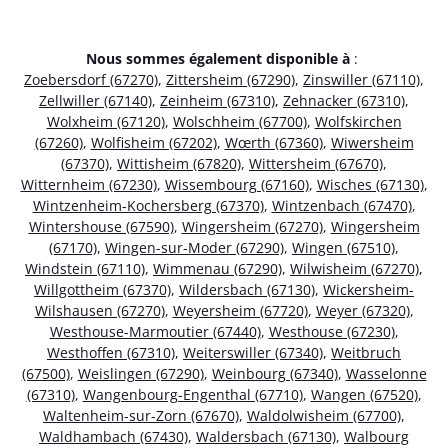
Nous sommes également disponible à
:
Zoebersdorf (67270)
,
Zittersheim (67290)
,
Zinswiller (67110)
,
Zellwiller (67140)
,
Zeinheim (67310)
,
Zehnacker (67310)
,
Wolxheim (67120)
,
Wolschheim (67700)
,
Wolfskirchen
(67260)
,
Wolfisheim (67202)
,
Wœrth (67360)
,
Wiwersheim
(67370)
,
Wittisheim (67820)
,
Wittersheim (67670)
,
Witternheim (67230)
,
Wissembourg (67160)
,
Wisches (67130)
,
Wintzenheim-Kochersberg (67370)
,
Wintzenbach (67470)
,
Wintershouse (67590)
,
Wingersheim (67270)
,
Wingersheim
(67170)
,
Wingen-sur-Moder (67290)
,
Wingen (67510)
,
Windstein (67110)
,
Wimmenau (67290)
,
Wilwisheim (67270)
,
Willgottheim (67370)
,
Wildersbach (67130)
,
Wickersheim-
Wilshausen (67270)
,
Weyersheim (67720)
,
Weyer (67320)
,
Westhouse-Marmoutier (67440)
,
Westhouse (67230)
,
Westhoffen (67310)
,
Weiterswiller (67340)
,
Weitbruch
(67500)
,
Weislingen (67290)
,
Weinbourg (67340)
,
Wasselonne
(67310)
,
Wangenbourg-Engenthal (67710)
,
Wangen (67520)
,
Waltenheim-sur-Zorn (67670)
,
Waldolwisheim (67700)
,
Waldhambach (67430)
,
Waldersbach (67130)
,
Walbourg