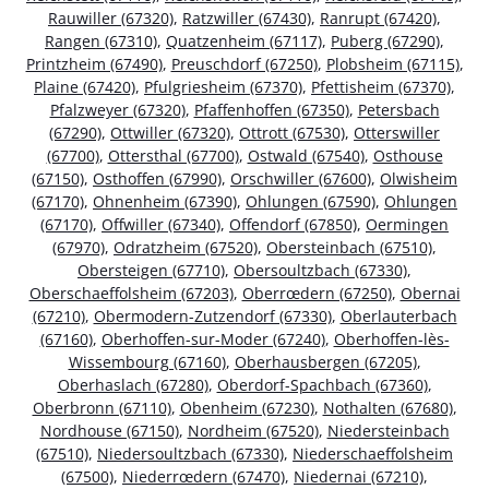
Rauwiller (67320)
,
Ratzwiller (67430)
,
Ranrupt (67420)
,
Rangen (67310)
,
Quatzenheim (67117)
,
Puberg (67290)
,
Printzheim (67490)
,
Preuschdorf (67250)
,
Plobsheim (67115)
,
Plaine (67420)
,
Pfulgriesheim (67370)
,
Pfettisheim (67370)
,
Pfalzweyer (67320)
,
Pfaffenhoffen (67350)
,
Petersbach
(67290)
,
Ottwiller (67320)
,
Ottrott (67530)
,
Otterswiller
(67700)
,
Ottersthal (67700)
,
Ostwald (67540)
,
Osthouse
(67150)
,
Osthoffen (67990)
,
Orschwiller (67600)
,
Olwisheim
(67170)
,
Ohnenheim (67390)
,
Ohlungen (67590)
,
Ohlungen
(67170)
,
Offwiller (67340)
,
Offendorf (67850)
,
Oermingen
(67970)
,
Odratzheim (67520)
,
Obersteinbach (67510)
,
Obersteigen (67710)
,
Obersoultzbach (67330)
,
Oberschaeffolsheim (67203)
,
Oberrœdern (67250)
,
Obernai
(67210)
,
Obermodern-Zutzendorf (67330)
,
Oberlauterbach
(67160)
,
Oberhoffen-sur-Moder (67240)
,
Oberhoffen-lès-
Wissembourg (67160)
,
Oberhausbergen (67205)
,
Oberhaslach (67280)
,
Oberdorf-Spachbach (67360)
,
Oberbronn (67110)
,
Obenheim (67230)
,
Nothalten (67680)
,
Nordhouse (67150)
,
Nordheim (67520)
,
Niedersteinbach
(67510)
,
Niedersoultzbach (67330)
,
Niederschaeffolsheim
(67500)
,
Niederrœdern (67470)
,
Niedernai (67210)
,