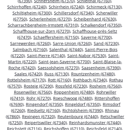
(67390)
,
Schnersheim (67370)
,
Schleithal (67160)
,
Schirrhoffen (67240)
,
Schirrhein (67240)
,
Schirmeck (67130)
,
Schiltigheim (67300)
,
Schillersdorf (67340)
,
Scherwiller
(67750)
,
Scherlenheim (67270)
,
Scheibenhard (67630)
,
Scharrachbergheim-Irmstett (67310)
,
Schalkendorf (67350)
,
Schaffhouse-sur-Zorn (67270)
,
Schaffhouse-près-Seltz
(67470)
,
Schaeffersheim (67150)
,
Saverne (67700)
,
Sarrewerden (67260)
,
Sarre-Union (67260)
,
Sand (67230)
,
Salmbach (67160)
,
Salenthal (67440)
,
Saint-Pierre-Bois
(67220)
,
Saint-Pierre (67140)
,
Saint-Nabor (67530)
,
Saint-
Martin (67220)
,
Saint-Jean-Saverne (67700)
,
Saint-Blaise-la-
Roche (67420)
,
Saessolsheim (67270)
,
Saasenheim (67390)
,
Saales (67420)
,
Russ (67130)
,
Rountzenheim (67480)
,
Rottelsheim (67170)
,
Rott (67160)
,
Rothbach (67340)
,
Rothau
(67570)
,
Rosteig (67290)
,
Rossfeld (67230)
,
Rosheim (67560)
,
Rosenwiller (67560)
,
Roppenheim (67480)
,
Rohrwiller
(67410)
,
Rohr (67270)
,
Roeschwoog (67480)
,
Rittershoffen
(67690)
,
Ringendorf (67350)
,
Ringeldorf (67350)
,
Rimsdorf
(67260)
,
Riedseltz (67160)
,
Richtolsheim (67390)
,
Rhinau
(67860)
,
Rexingen (67320)
,
Reutenbourg (67440)
,
Retschwiller
(67250)
,
Reipertswiller (67340)
,
Reinhardsmunster (67440)
,
Reichstett (67116)
,
Reichshoffen (67110)
,
Reichsfeld (67140)
,