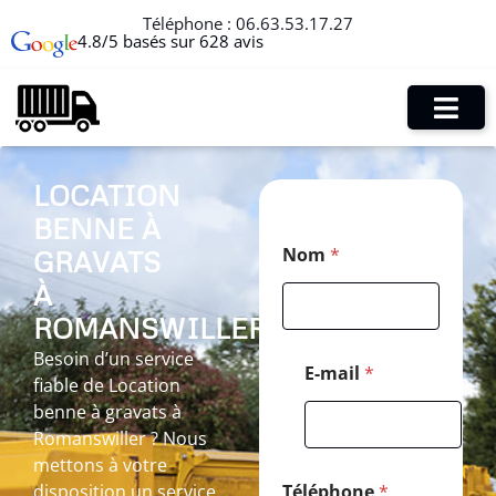
Téléphone :
06.63.53.17.27
4.8/5 basés sur 628 avis
LOCATION
BENNE À
*
Nom
*
GRAVATS
*
M
À
e
s
ROMANSWILLER
s
Besoin d’un service
a
E-mail
*
fiable de Location
g
e
benne à gravats à
Romanswiller ? Nous
mettons à votre
disposition un service
Téléphone
*