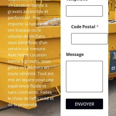
de Location benne à
gravats accessible et
performant. Peu
importe la nature de
Code Postal
*
vos travaux ou le
volume de déchets,
vous bénéficiez d’un
service sur mesure.
Message
Avec notre Location
benne à gravats, vous
gérez vos déchets en
toute sérénité. Tout est
mis en œuvre pour une
expérience fluide et
sans contrainte. Faites
le choix de l’efficacité et
ENVOYER
de la proximité.