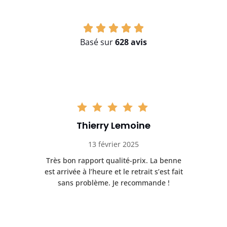
Basé sur
628 avis
Thierry Lemoine
13 février 2025
Très bon rapport qualité-prix. La benne
t
est arrivée à l’heure et le retrait s’est fait
ch
sans problème. Je recommande !