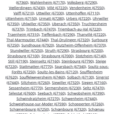
(67360)
,
Wahlenheim (67170)
,
Volksberg (67290)
,
Vœllerdingen (67430)
,
Villé (67220)
,
Vendenheim (67550)
,
Valff (67210)
,
Uttwiller (67330)
,
Uttenhoffen (67110)
,
Uttenheim (67150)
,
Urmatt (67280)
,
Urbeis (67220)
,
Uhrwiller
(67350)
,
Uhlwiller (67350)
,
Uberach (67350)
,
Truchtersheim
(67370)
,
Trimbach (67470)
,
Triembach-au-Val (67220)
,
Traenheim (67310)
,
Tieffenbach (67290)
,
Thanvillé (67220)
,
Thal-Marmoutier (67440)
,
Thal-Drulingen (67320)
,
Surbourg
(67250)
,
Sundhouse (67920)
,
Stutzheim-Offenheim (67370)
,
Stundwiller (67250)
,
Struth (67290)
,
Strasbourg (67200)
,
Strasbourg (67100)
,
Strasbourg (67000)
,
Stotzheim (67140)
,
Still (67190)
,
Steinseltz (67160)
,
Steinbourg (67790)
,
Steige
(67220)
,
Stattmatten (67770)
,
Sparsbach (67340)
,
Soultz-sous-
Forêts (67250)
,
Soultz-les-Bains (67120)
,
Soufflenheim
(67620)
,
Souffelweyersheim (67460)
,
Solbach (67130)
,
Singrist
(67440)
,
Siltzheim (67260)
,
Siewiller (67320)
,
Siegen (67160)
,
Sessenheim (67770)
,
Sermersheim (67230)
,
Seltz (67470)
,
Sélestat (67600)
,
Seebach (67160)
,
Schwobsheim (67390)
,
Schwindratzheim (67270)
,
Schwenheim (67440)
,
Schweighouse-sur-Moder (67590)
,
Schopperten (67260)
,
Schœnenbourg (67250)
,
Schœnbourg (67320)
,
Schœnau