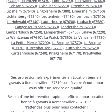
(67490)
,
Lorentzen (67430)
,
Lohr (67290)
,
Lochwiller (67440)
,
Lobsann (67250)
,
Lixhausen (67270)
,
Littenheim (67490)
,
Lipsheim (67640)
,
Lingolsheim (67380)
,
Limersheim (67150)
,
Lichtenberg (67340)
,
Leutenheim (67480)
,
Lembach (67510)
,
Le Hohwald (67140)
,
Lauterbourg (67630)
,
Laubach (67580)
,
Langensoultzbach (67360)
,
Landersheim (67700)
,
Lampertsloch (67250)
,
Lampertheim (67450)
,
Lalaye (67220)
,
La Wantzenau (67610)
,
La Walck (67350)
,
La Vancelle (67730)
,
La Petite-Pierre (67290)
,
La Broque (67570)
,
La Broque
(67130)
,
Kutzenhausen (67250)
,
Kuttolsheim (67520)
,
Kurtzenhouse (67240)
,
Kriegsheim (67170)
,
Krautwiller
(67170)
Des professionnels expérimentés en Location benne à
gravats à Romanswiller – 67310 sont à votre écoute pour
vous offrir un service de qualité.
Besoin d’une intervention rapide et efficace pour Location
benne à gravats à Romanswiller – 67310 ?
N’attendez plus pour nous contacter !