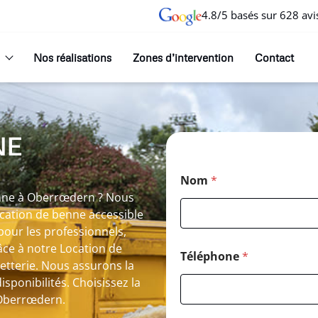
4.8/5 basés sur 628 avi
Nos réalisations
Zones d’intervention
Contact
NE
Nom
*
benne à Oberrœdern ? Nous
ocation de benne accessible
pour les professionnels,
ce à notre Location de
Téléphone
*
hetterie. Nous assurons la
isponibilités. Choisissez la
 Oberrœdern.