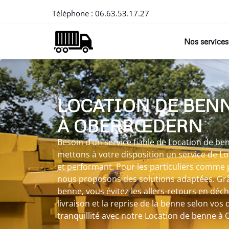
Téléphone :
06.63.53.17.27
Nos services
LOCATION DE BEN
À OBERRŒDERN
Besoin d’un service fiable de Location de 
mettons à votre disposition un service de L
et performant. Pour les particuliers comme 
nous proposons des solutions adaptées. Grâ
benne, vous évitez les allers-retours en déc
livraison et la reprise de la benne selon vos d
tranquillité avec notre Location de benne à