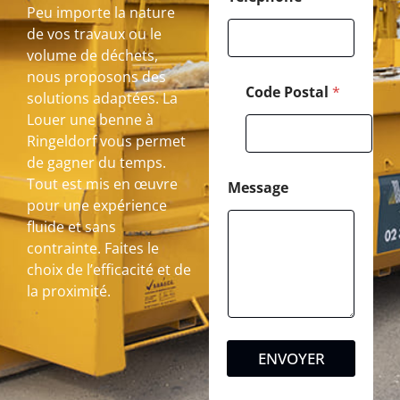
Peu importe la nature
de vos travaux ou le
volume de déchets,
nous proposons des
Code Postal
*
solutions adaptées. La
Louer une benne à
Ringeldorf vous permet
de gagner du temps.
Tout est mis en œuvre
Message
pour une expérience
fluide et sans
contrainte. Faites le
choix de l’efficacité et de
la proximité.
ENVOYER