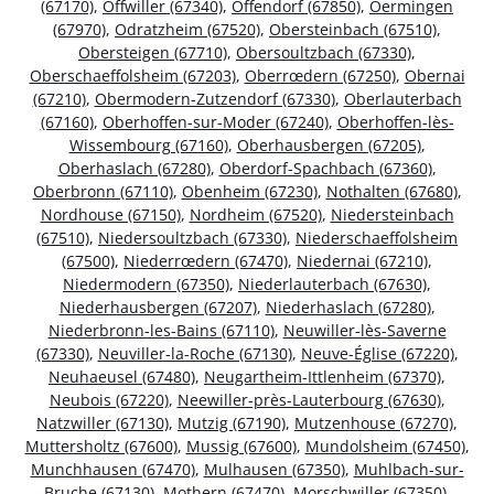
(67170)
,
Offwiller (67340)
,
Offendorf (67850)
,
Oermingen
(67970)
,
Odratzheim (67520)
,
Obersteinbach (67510)
,
Obersteigen (67710)
,
Obersoultzbach (67330)
,
Oberschaeffolsheim (67203)
,
Oberrœdern (67250)
,
Obernai
(67210)
,
Obermodern-Zutzendorf (67330)
,
Oberlauterbach
(67160)
,
Oberhoffen-sur-Moder (67240)
,
Oberhoffen-lès-
Wissembourg (67160)
,
Oberhausbergen (67205)
,
Oberhaslach (67280)
,
Oberdorf-Spachbach (67360)
,
Oberbronn (67110)
,
Obenheim (67230)
,
Nothalten (67680)
,
Nordhouse (67150)
,
Nordheim (67520)
,
Niedersteinbach
(67510)
,
Niedersoultzbach (67330)
,
Niederschaeffolsheim
(67500)
,
Niederrœdern (67470)
,
Niedernai (67210)
,
Niedermodern (67350)
,
Niederlauterbach (67630)
,
Niederhausbergen (67207)
,
Niederhaslach (67280)
,
Niederbronn-les-Bains (67110)
,
Neuwiller-lès-Saverne
(67330)
,
Neuviller-la-Roche (67130)
,
Neuve-Église (67220)
,
Neuhaeusel (67480)
,
Neugartheim-Ittlenheim (67370)
,
Neubois (67220)
,
Neewiller-près-Lauterbourg (67630)
,
Natzwiller (67130)
,
Mutzig (67190)
,
Mutzenhouse (67270)
,
Muttersholtz (67600)
,
Mussig (67600)
,
Mundolsheim (67450)
,
Munchhausen (67470)
,
Mulhausen (67350)
,
Muhlbach-sur-
Bruche (67130)
,
Mothern (67470)
,
Morschwiller (67350)
,