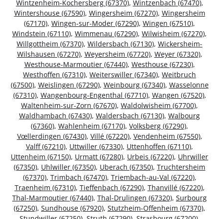
Wintzenheim-Kochersberg (67370)
,
Wintzenbach (67470)
,
Wintershouse (67590)
,
Wingersheim (67270)
,
Wingersheim
(67170)
,
Wingen-sur-Moder (67290)
,
Wingen (67510)
,
Windstein (67110)
,
Wimmenau (67290)
,
Wilwisheim (67270)
,
Willgottheim (67370)
,
Wildersbach (67130)
,
Wickersheim-
Wilshausen (67270)
,
Weyersheim (67720)
,
Weyer (67320)
,
Westhouse-Marmoutier (67440)
,
Westhouse (67230)
,
Westhoffen (67310)
,
Weiterswiller (67340)
,
Weitbruch
(67500)
,
Weislingen (67290)
,
Weinbourg (67340)
,
Wasselonne
(67310)
,
Wangenbourg-Engenthal (67710)
,
Wangen (67520)
,
Waltenheim-sur-Zorn (67670)
,
Waldolwisheim (67700)
,
Waldhambach (67430)
,
Waldersbach (67130)
,
Walbourg
(67360)
,
Wahlenheim (67170)
,
Volksberg (67290)
,
Vœllerdingen (67430)
,
Villé (67220)
,
Vendenheim (67550)
,
Valff (67210)
,
Uttwiller (67330)
,
Uttenhoffen (67110)
,
Uttenheim (67150)
,
Urmatt (67280)
,
Urbeis (67220)
,
Uhrwiller
(67350)
,
Uhlwiller (67350)
,
Uberach (67350)
,
Truchtersheim
(67370)
,
Trimbach (67470)
,
Triembach-au-Val (67220)
,
Traenheim (67310)
,
Tieffenbach (67290)
,
Thanvillé (67220)
,
Thal-Marmoutier (67440)
,
Thal-Drulingen (67320)
,
Surbourg
(67250)
,
Sundhouse (67920)
,
Stutzheim-Offenheim (67370)
,
Stundwiller (67250)
,
Struth (67290)
,
Strasbourg (67200)
,