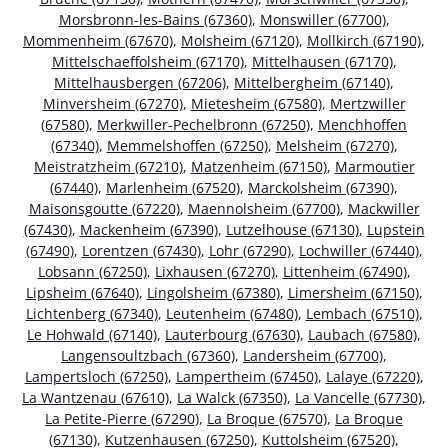
Morsbronn-les-Bains (67360)
,
Monswiller (67700)
,
Mommenheim (67670)
,
Molsheim (67120)
,
Mollkirch (67190)
,
Mittelschaeffolsheim (67170)
,
Mittelhausen (67170)
,
Mittelhausbergen (67206)
,
Mittelbergheim (67140)
,
Minversheim (67270)
,
Mietesheim (67580)
,
Mertzwiller
(67580)
,
Merkwiller-Pechelbronn (67250)
,
Menchhoffen
(67340)
,
Memmelshoffen (67250)
,
Melsheim (67270)
,
Meistratzheim (67210)
,
Matzenheim (67150)
,
Marmoutier
(67440)
,
Marlenheim (67520)
,
Marckolsheim (67390)
,
Maisonsgoutte (67220)
,
Maennolsheim (67700)
,
Mackwiller
(67430)
,
Mackenheim (67390)
,
Lutzelhouse (67130)
,
Lupstein
(67490)
,
Lorentzen (67430)
,
Lohr (67290)
,
Lochwiller (67440)
,
Lobsann (67250)
,
Lixhausen (67270)
,
Littenheim (67490)
,
Lipsheim (67640)
,
Lingolsheim (67380)
,
Limersheim (67150)
,
Lichtenberg (67340)
,
Leutenheim (67480)
,
Lembach (67510)
,
Le Hohwald (67140)
,
Lauterbourg (67630)
,
Laubach (67580)
,
Langensoultzbach (67360)
,
Landersheim (67700)
,
Lampertsloch (67250)
,
Lampertheim (67450)
,
Lalaye (67220)
,
La Wantzenau (67610)
,
La Walck (67350)
,
La Vancelle (67730)
,
La Petite-Pierre (67290)
,
La Broque (67570)
,
La Broque
(67130)
,
Kutzenhausen (67250)
,
Kuttolsheim (67520)
,