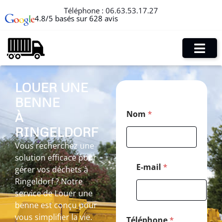
Téléphone :
06.63.53.17.27
4.8/5 basés sur 628 avis
LOUER UNE
BENNE
*
Nom
*
À
N
o
RINGELDORF
m
E
Vous recherchez une
-
solution efficace pour
m
E-mail
*
gérer vos déchets à
a
Ringeldorf ? Notre
i
l
service de Louer une
benne est conçu pour
vous simplifier la vie.
Téléphone
*