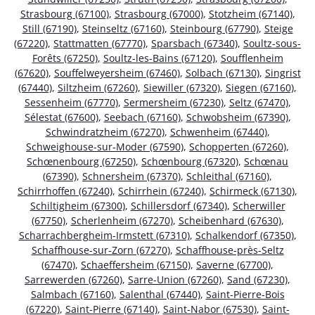
Strasbourg (67100)
,
Strasbourg (67000)
,
Stotzheim (67140)
,
Still (67190)
,
Steinseltz (67160)
,
Steinbourg (67790)
,
Steige
(67220)
,
Stattmatten (67770)
,
Sparsbach (67340)
,
Soultz-sous-
Forêts (67250)
,
Soultz-les-Bains (67120)
,
Soufflenheim
(67620)
,
Souffelweyersheim (67460)
,
Solbach (67130)
,
Singrist
(67440)
,
Siltzheim (67260)
,
Siewiller (67320)
,
Siegen (67160)
,
Sessenheim (67770)
,
Sermersheim (67230)
,
Seltz (67470)
,
Sélestat (67600)
,
Seebach (67160)
,
Schwobsheim (67390)
,
Schwindratzheim (67270)
,
Schwenheim (67440)
,
Schweighouse-sur-Moder (67590)
,
Schopperten (67260)
,
Schœnenbourg (67250)
,
Schœnbourg (67320)
,
Schœnau
(67390)
,
Schnersheim (67370)
,
Schleithal (67160)
,
Schirrhoffen (67240)
,
Schirrhein (67240)
,
Schirmeck (67130)
,
Schiltigheim (67300)
,
Schillersdorf (67340)
,
Scherwiller
(67750)
,
Scherlenheim (67270)
,
Scheibenhard (67630)
,
Scharrachbergheim-Irmstett (67310)
,
Schalkendorf (67350)
,
Schaffhouse-sur-Zorn (67270)
,
Schaffhouse-près-Seltz
(67470)
,
Schaeffersheim (67150)
,
Saverne (67700)
,
Sarrewerden (67260)
,
Sarre-Union (67260)
,
Sand (67230)
,
Salmbach (67160)
,
Salenthal (67440)
,
Saint-Pierre-Bois
(67220)
,
Saint-Pierre (67140)
,
Saint-Nabor (67530)
,
Saint-