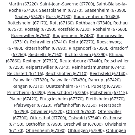
Martin (67220)
,
Saint-Jean-Saverne (67700)
,
Saint-Blaise-la-
Roche (67420)
,
Saessolsheim (67270)
,
Saasenheim (67390)
,
Saales (67420)
,
Russ (67130)
,
Rountzenheim (67480)
,
Rottelsheim (67170)
,
Rott (67160)
,
Rothbach (67340)
,
Rothau
(67570)
,
Rosteig (67290)
,
Rossfeld (67230)
,
Rosheim (67560)
,
Rosenwiller (67560)
,
Roppenheim (67480)
,
Romanswiller
(67310)
,
Rohrwiller (67410)
,
Rohr (67270)
,
Roeschwoog
(67480)
,
Rittershoffen (67690)
,
Ringendorf (67350)
,
Rimsdorf
(67260)
,
Riedseltz (67160)
,
Richtolsheim (67390)
,
Rhinau
(67860)
,
Rexingen (67320)
,
Reutenbourg (67440)
,
Retschwiller
(67250)
,
Reipertswiller (67340)
,
Reinhardsmunster (67440)
,
Reichstett (67116)
,
Reichshoffen (67110)
,
Reichsfeld (67140)
,
Rauwiller (67320)
,
Ratzwiller (67430)
,
Ranrupt (67420)
,
Rangen (67310)
,
Quatzenheim (67117)
,
Puberg (67290)
,
Printzheim (67490)
,
Preuschdorf (67250)
,
Plobsheim (67115)
,
Plaine (67420)
,
Pfulgriesheim (67370)
,
Pfettisheim (67370)
,
Pfalzweyer (67320)
,
Pfaffenhoffen (67350)
,
Petersbach
(67290)
,
Ottwiller (67320)
,
Ottrott (67530)
,
Otterswiller
(67700)
,
Ottersthal (67700)
,
Ostwald (67540)
,
Osthouse
(67150)
,
Osthoffen (67990)
,
Orschwiller (67600)
,
Olwisheim
(67170)
,
Ohnenheim (67390)
,
Ohlungen (67590)
,
Ohlungen