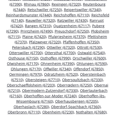
(67390)
,
Rhinau (67860)
,
Rexingen (67320)
,
Reutenbourg
(67440)
,
Retschwiller (67250)
,
Reipertswiller (67340)
,
Reinhardsmunster (67440)
,
Reichshoffen (67110)
,
Reichsfeld
(67140)
,
Rauwiller (67320)
,
Ratzwiller (67430)
,
Ranrupt
(67420)
,
Rangen (67310)
,
Quatzenheim (67117)
,
Puberg
(67290)
,
Printzheim (67490)
,
Preuschdorf (67250)
,
Plobsheim
(67115)
,
Plaine (67420)
,
Pfulgriesheim (67370)
,
Pfettisheim
(67370)
,
Pfalzweyer (67320)
,
Pfaffenhoffen (67350)
,
Petersbach (67290)
,
Ottwiller (67320)
,
Ottrott (67530)
,
Otterswiller (67700)
,
Ottersthal (67700)
,
Ostwald (67540)
,
Osthouse (67150)
,
Osthoffen (67990)
,
Orschwiller (67600)
,
Olwisheim (67170)
,
Ohnenheim (67390)
,
Ohlungen (67590)
,
Ohlungen (67170)
,
Offwiller (67340)
,
Offendorf (67850)
,
Oermingen (67970)
,
Odratzheim (67520)
,
Obersteinbach
(67510)
,
Obersteigen (67710)
,
Obersoultzbach (67330)
,
Oberschaeffolsheim (67203)
,
Oberrœdern (67250)
,
Obernai
(67210)
,
Obermodern-Zutzendorf (67330)
,
Oberlauterbach
(67160)
,
Oberhoffen-sur-Moder (67240)
,
Oberhoffen-lès-
Wissembourg (67160)
,
Oberhausbergen (67205)
,
Oberhaslach (67280)
,
Oberdorf-Spachbach (67360)
,
Oberbronn (67110)
,
Obenheim (67230)
,
Nothalten (67680)
,