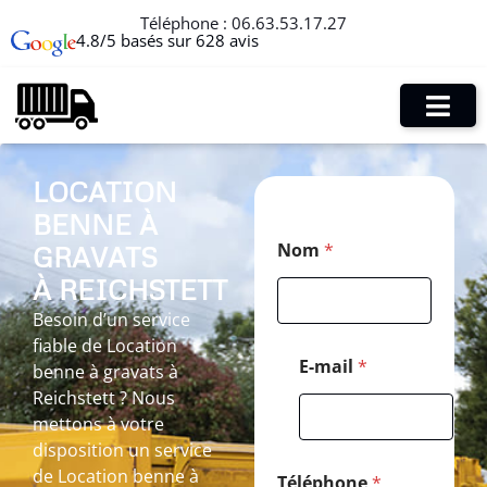
Téléphone :
06.63.53.17.27
4.8/5 basés sur 628 avis
LOCATION
BENNE À
E
Nom
*
GRAVATS
-
m
À REICHSTETT
a
i
Besoin d’un service
l
fiable de Location
M
E-mail
*
benne à gravats à
e
Reichstett ? Nous
s
s
mettons à votre
a
disposition un service
g
de Location benne à
e
Téléphone
*