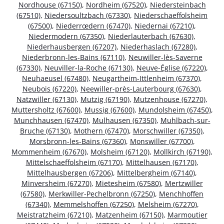
Nordhouse (67150)
,
Nordheim (67520)
,
Niedersteinbach
(67510)
,
Niedersoultzbach (67330)
,
Niederschaeffolsheim
(67500)
,
Niederrœdern (67470)
,
Niedernai (67210)
,
Niedermodern (67350)
,
Niederlauterbach (67630)
,
Niederhausbergen (67207)
,
Niederhaslach (67280)
,
Niederbronn-les-Bains (67110)
,
Neuwiller-lès-Saverne
(67330)
,
Neuviller-la-Roche (67130)
,
Neuve-Église (67220)
,
Neuhaeusel (67480)
,
Neugartheim-Ittlenheim (67370)
,
Neubois (67220)
,
Neewiller-près-Lauterbourg (67630)
,
Natzwiller (67130)
,
Mutzig (67190)
,
Mutzenhouse (67270)
,
Muttersholtz (67600)
,
Mussig (67600)
,
Mundolsheim (67450)
,
Munchhausen (67470)
,
Mulhausen (67350)
,
Muhlbach-sur-
Bruche (67130)
,
Mothern (67470)
,
Morschwiller (67350)
,
Morsbronn-les-Bains (67360)
,
Monswiller (67700)
,
Mommenheim (67670)
,
Molsheim (67120)
,
Mollkirch (67190)
,
Mittelschaeffolsheim (67170)
,
Mittelhausen (67170)
,
Mittelhausbergen (67206)
,
Mittelbergheim (67140)
,
Minversheim (67270)
,
Mietesheim (67580)
,
Mertzwiller
(67580)
,
Merkwiller-Pechelbronn (67250)
,
Menchhoffen
(67340)
,
Memmelshoffen (67250)
,
Melsheim (67270)
,
Meistratzheim (67210)
,
Matzenheim (67150)
,
Marmoutier