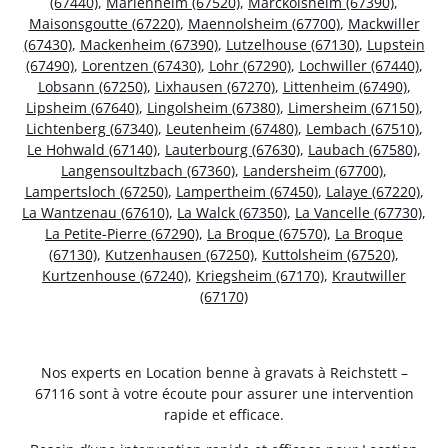
(67440)
,
Marlenheim (67520)
,
Marckolsheim (67390)
,
Maisonsgoutte (67220)
,
Maennolsheim (67700)
,
Mackwiller
(67430)
,
Mackenheim (67390)
,
Lutzelhouse (67130)
,
Lupstein
(67490)
,
Lorentzen (67430)
,
Lohr (67290)
,
Lochwiller (67440)
,
Lobsann (67250)
,
Lixhausen (67270)
,
Littenheim (67490)
,
Lipsheim (67640)
,
Lingolsheim (67380)
,
Limersheim (67150)
,
Lichtenberg (67340)
,
Leutenheim (67480)
,
Lembach (67510)
,
Le Hohwald (67140)
,
Lauterbourg (67630)
,
Laubach (67580)
,
Langensoultzbach (67360)
,
Landersheim (67700)
,
Lampertsloch (67250)
,
Lampertheim (67450)
,
Lalaye (67220)
,
La Wantzenau (67610)
,
La Walck (67350)
,
La Vancelle (67730)
,
La Petite-Pierre (67290)
,
La Broque (67570)
,
La Broque
(67130)
,
Kutzenhausen (67250)
,
Kuttolsheim (67520)
,
Kurtzenhouse (67240)
,
Kriegsheim (67170)
,
Krautwiller
(67170)
Nos experts en Location benne à gravats à Reichstett –
67116 sont à votre écoute pour assurer une intervention
rapide et efficace.