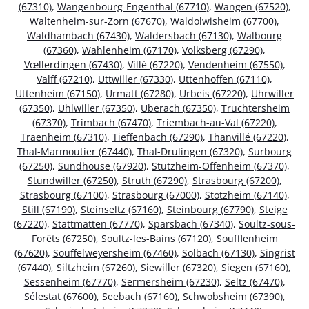
(67310)
,
Wangenbourg-Engenthal (67710)
,
Wangen (67520)
,
Waltenheim-sur-Zorn (67670)
,
Waldolwisheim (67700)
,
Waldhambach (67430)
,
Waldersbach (67130)
,
Walbourg
(67360)
,
Wahlenheim (67170)
,
Volksberg (67290)
,
Vœllerdingen (67430)
,
Villé (67220)
,
Vendenheim (67550)
,
Valff (67210)
,
Uttwiller (67330)
,
Uttenhoffen (67110)
,
Uttenheim (67150)
,
Urmatt (67280)
,
Urbeis (67220)
,
Uhrwiller
(67350)
,
Uhlwiller (67350)
,
Uberach (67350)
,
Truchtersheim
(67370)
,
Trimbach (67470)
,
Triembach-au-Val (67220)
,
Traenheim (67310)
,
Tieffenbach (67290)
,
Thanvillé (67220)
,
Thal-Marmoutier (67440)
,
Thal-Drulingen (67320)
,
Surbourg
(67250)
,
Sundhouse (67920)
,
Stutzheim-Offenheim (67370)
,
Stundwiller (67250)
,
Struth (67290)
,
Strasbourg (67200)
,
Strasbourg (67100)
,
Strasbourg (67000)
,
Stotzheim (67140)
,
Still (67190)
,
Steinseltz (67160)
,
Steinbourg (67790)
,
Steige
(67220)
,
Stattmatten (67770)
,
Sparsbach (67340)
,
Soultz-sous-
Forêts (67250)
,
Soultz-les-Bains (67120)
,
Soufflenheim
(67620)
,
Souffelweyersheim (67460)
,
Solbach (67130)
,
Singrist
(67440)
,
Siltzheim (67260)
,
Siewiller (67320)
,
Siegen (67160)
,
Sessenheim (67770)
,
Sermersheim (67230)
,
Seltz (67470)
,
Sélestat (67600)
,
Seebach (67160)
,
Schwobsheim (67390)
,