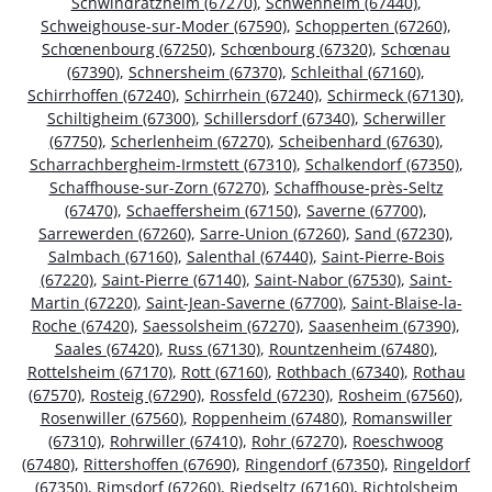
Schwindratzheim (67270)
,
Schwenheim (67440)
,
Schweighouse-sur-Moder (67590)
,
Schopperten (67260)
,
Schœnenbourg (67250)
,
Schœnbourg (67320)
,
Schœnau
(67390)
,
Schnersheim (67370)
,
Schleithal (67160)
,
Schirrhoffen (67240)
,
Schirrhein (67240)
,
Schirmeck (67130)
,
Schiltigheim (67300)
,
Schillersdorf (67340)
,
Scherwiller
(67750)
,
Scherlenheim (67270)
,
Scheibenhard (67630)
,
Scharrachbergheim-Irmstett (67310)
,
Schalkendorf (67350)
,
Schaffhouse-sur-Zorn (67270)
,
Schaffhouse-près-Seltz
(67470)
,
Schaeffersheim (67150)
,
Saverne (67700)
,
Sarrewerden (67260)
,
Sarre-Union (67260)
,
Sand (67230)
,
Salmbach (67160)
,
Salenthal (67440)
,
Saint-Pierre-Bois
(67220)
,
Saint-Pierre (67140)
,
Saint-Nabor (67530)
,
Saint-
Martin (67220)
,
Saint-Jean-Saverne (67700)
,
Saint-Blaise-la-
Roche (67420)
,
Saessolsheim (67270)
,
Saasenheim (67390)
,
Saales (67420)
,
Russ (67130)
,
Rountzenheim (67480)
,
Rottelsheim (67170)
,
Rott (67160)
,
Rothbach (67340)
,
Rothau
(67570)
,
Rosteig (67290)
,
Rossfeld (67230)
,
Rosheim (67560)
,
Rosenwiller (67560)
,
Roppenheim (67480)
,
Romanswiller
(67310)
,
Rohrwiller (67410)
,
Rohr (67270)
,
Roeschwoog
(67480)
,
Rittershoffen (67690)
,
Ringendorf (67350)
,
Ringeldorf
(67350)
,
Rimsdorf (67260)
,
Riedseltz (67160)
,
Richtolsheim