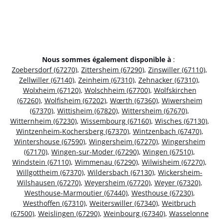
Nous sommes également disponible à
:
Zoebersdorf (67270)
,
Zittersheim (67290)
,
Zinswiller (67110)
,
Zellwiller (67140)
,
Zeinheim (67310)
,
Zehnacker (67310)
,
Wolxheim (67120)
,
Wolschheim (67700)
,
Wolfskirchen
(67260)
,
Wolfisheim (67202)
,
Wœrth (67360)
,
Wiwersheim
(67370)
,
Wittisheim (67820)
,
Wittersheim (67670)
,
Witternheim (67230)
,
Wissembourg (67160)
,
Wisches (67130)
,
Wintzenheim-Kochersberg (67370)
,
Wintzenbach (67470)
,
Wintershouse (67590)
,
Wingersheim (67270)
,
Wingersheim
(67170)
,
Wingen-sur-Moder (67290)
,
Wingen (67510)
,
Windstein (67110)
,
Wimmenau (67290)
,
Wilwisheim (67270)
,
Willgottheim (67370)
,
Wildersbach (67130)
,
Wickersheim-
Wilshausen (67270)
,
Weyersheim (67720)
,
Weyer (67320)
,
Westhouse-Marmoutier (67440)
,
Westhouse (67230)
,
Westhoffen (67310)
,
Weiterswiller (67340)
,
Weitbruch
(67500)
,
Weislingen (67290)
,
Weinbourg (67340)
,
Wasselonne