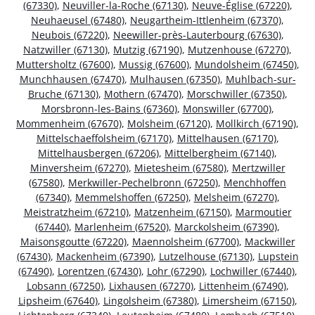
(67330)
,
Neuviller-la-Roche (67130)
,
Neuve-Église (67220)
,
Neuhaeusel (67480)
,
Neugartheim-Ittlenheim (67370)
,
Neubois (67220)
,
Neewiller-près-Lauterbourg (67630)
,
Natzwiller (67130)
,
Mutzig (67190)
,
Mutzenhouse (67270)
,
Muttersholtz (67600)
,
Mussig (67600)
,
Mundolsheim (67450)
,
Munchhausen (67470)
,
Mulhausen (67350)
,
Muhlbach-sur-
Bruche (67130)
,
Mothern (67470)
,
Morschwiller (67350)
,
Morsbronn-les-Bains (67360)
,
Monswiller (67700)
,
Mommenheim (67670)
,
Molsheim (67120)
,
Mollkirch (67190)
,
Mittelschaeffolsheim (67170)
,
Mittelhausen (67170)
,
Mittelhausbergen (67206)
,
Mittelbergheim (67140)
,
Minversheim (67270)
,
Mietesheim (67580)
,
Mertzwiller
(67580)
,
Merkwiller-Pechelbronn (67250)
,
Menchhoffen
(67340)
,
Memmelshoffen (67250)
,
Melsheim (67270)
,
Meistratzheim (67210)
,
Matzenheim (67150)
,
Marmoutier
(67440)
,
Marlenheim (67520)
,
Marckolsheim (67390)
,
Maisonsgoutte (67220)
,
Maennolsheim (67700)
,
Mackwiller
(67430)
,
Mackenheim (67390)
,
Lutzelhouse (67130)
,
Lupstein
(67490)
,
Lorentzen (67430)
,
Lohr (67290)
,
Lochwiller (67440)
,
Lobsann (67250)
,
Lixhausen (67270)
,
Littenheim (67490)
,
Lipsheim (67640)
,
Lingolsheim (67380)
,
Limersheim (67150)
,