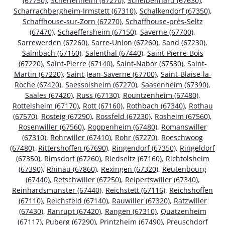
(67750)
,
Scherlenheim (67270)
,
Scheibenhard (67630)
,
Scharrachbergheim-Irmstett (67310)
,
Schalkendorf (67350)
,
Schaffhouse-sur-Zorn (67270)
,
Schaffhouse-près-Seltz
(67470)
,
Schaeffersheim (67150)
,
Saverne (67700)
,
Sarrewerden (67260)
,
Sarre-Union (67260)
,
Sand (67230)
,
Salmbach (67160)
,
Salenthal (67440)
,
Saint-Pierre-Bois
(67220)
,
Saint-Pierre (67140)
,
Saint-Nabor (67530)
,
Saint-
Martin (67220)
,
Saint-Jean-Saverne (67700)
,
Saint-Blaise-la-
Roche (67420)
,
Saessolsheim (67270)
,
Saasenheim (67390)
,
Saales (67420)
,
Russ (67130)
,
Rountzenheim (67480)
,
Rottelsheim (67170)
,
Rott (67160)
,
Rothbach (67340)
,
Rothau
(67570)
,
Rosteig (67290)
,
Rossfeld (67230)
,
Rosheim (67560)
,
Rosenwiller (67560)
,
Roppenheim (67480)
,
Romanswiller
(67310)
,
Rohrwiller (67410)
,
Rohr (67270)
,
Roeschwoog
(67480)
,
Rittershoffen (67690)
,
Ringendorf (67350)
,
Ringeldorf
(67350)
,
Rimsdorf (67260)
,
Riedseltz (67160)
,
Richtolsheim
(67390)
,
Rhinau (67860)
,
Rexingen (67320)
,
Reutenbourg
(67440)
,
Retschwiller (67250)
,
Reipertswiller (67340)
,
Reinhardsmunster (67440)
,
Reichstett (67116)
,
Reichshoffen
(67110)
,
Reichsfeld (67140)
,
Rauwiller (67320)
,
Ratzwiller
(67430)
,
Ranrupt (67420)
,
Rangen (67310)
,
Quatzenheim
(67117)
,
Puberg (67290)
,
Printzheim (67490)
,
Preuschdorf