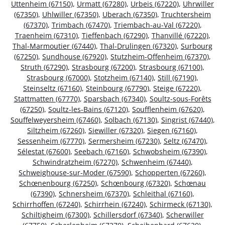
Uttenheim (67150)
,
Urmatt (67280)
,
Urbeis (67220)
,
Uhrwiller
(67350)
,
Uhlwiller (67350)
,
Uberach (67350)
,
Truchtersheim
(67370)
,
Trimbach (67470)
,
Triembach-au-Val (67220)
,
Traenheim (67310)
,
Tieffenbach (67290)
,
Thanvillé (67220)
,
Thal-Marmoutier (67440)
,
Thal-Drulingen (67320)
,
Surbourg
(67250)
,
Sundhouse (67920)
,
Stutzheim-Offenheim (67370)
,
Struth (67290)
,
Strasbourg (67200)
,
Strasbourg (67100)
,
Strasbourg (67000)
,
Stotzheim (67140)
,
Still (67190)
,
Steinseltz (67160)
,
Steinbourg (67790)
,
Steige (67220)
,
Stattmatten (67770)
,
Sparsbach (67340)
,
Soultz-sous-Forêts
(67250)
,
Soultz-les-Bains (67120)
,
Soufflenheim (67620)
,
Souffelweyersheim (67460)
,
Solbach (67130)
,
Singrist (67440)
,
Siltzheim (67260)
,
Siewiller (67320)
,
Siegen (67160)
,
Sessenheim (67770)
,
Sermersheim (67230)
,
Seltz (67470)
,
Sélestat (67600)
,
Seebach (67160)
,
Schwobsheim (67390)
,
Schwindratzheim (67270)
,
Schwenheim (67440)
,
Schweighouse-sur-Moder (67590)
,
Schopperten (67260)
,
Schœnenbourg (67250)
,
Schœnbourg (67320)
,
Schœnau
(67390)
,
Schnersheim (67370)
,
Schleithal (67160)
,
Schirrhoffen (67240)
,
Schirrhein (67240)
,
Schirmeck (67130)
,
Schiltigheim (67300)
,
Schillersdorf (67340)
,
Scherwiller