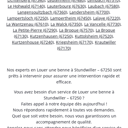
Lichtenberg (67340)
,
Leutenheim (67480)
,
Lembach (67510)
,
Le Hohwald (67140)
,
Lauterbourg (67630)
,
Laubach (67580)
,
Langensoultzbach (67360)
,
Landersheim (67700)
,
Lampertsloch (67250)
,
Lampertheim (67450)
,
Lalaye (67220)
,
La Wantzenau (67610)
,
La Walck (67350)
,
La Vancelle (67730)
,
La Petite-Pierre (67290)
,
La Broque (67570)
,
La Broque
(67130)
,
Kutzenhausen (67250)
,
Kuttolsheim (67520)
,
Kurtzenhouse (67240)
,
Kriegsheim (67170)
,
Krautwiller
(67170)
Nos experts en Louer une benne à Stundwiller – 67250 sont
prêts à intervenir pour assurer une intervention rapide et
efficace.
Vous avez besoin d’un service de Louer une benne à
Stundwiller – 67250 ?
Faites appel à notre équipe dès aujourd’hui !
Nous répondons rapidement à toutes vos demandes.
Quel que soit votre besoin, nous vous garantissons un
accompagnement de qualité.
Appelez-nous sans attendre pour bénéficier d’un service de