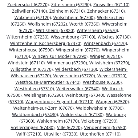
Zoebersdorf (67270)
,
Zittersheim (67290)
,
Zinswiller (67110)
,
Zellwiller (67140)
,
Zeinheim (67310)
,
Zehnacker (67310)
,
Wolxheim (67120)
,
Wolschheim (67700)
,
Wolfskirchen
(67260)
,
Wolfisheim (67202)
,
Wœrth (67360)
,
Wiwersheim
(67370)
,
Wittisheim (67820)
,
Wittersheim (67670)
,
Witternheim (67230)
,
Wissembourg (67160)
,
Wisches (67130)
,
Wintzenheim-Kochersberg (67370)
,
Wintzenbach (67470)
,
Wintershouse (67590)
,
Wingersheim (67270)
,
Wingersheim
(67170)
,
Wingen-sur-Moder (67290)
,
Wingen (67510)
,
Windstein (67110)
,
Wimmenau (67290)
,
Wilwisheim (67270)
,
Willgottheim (67370)
,
Wildersbach (67130)
,
Wickersheim-
Wilshausen (67270)
,
Weyersheim (67720)
,
Weyer (67320)
,
Westhouse-Marmoutier (67440)
,
Westhouse (67230)
,
Westhoffen (67310)
,
Weiterswiller (67340)
,
Weitbruch
(67500)
,
Weislingen (67290)
,
Weinbourg (67340)
,
Wasselonne
(67310)
,
Wangenbourg-Engenthal (67710)
,
Wangen (67520)
,
Waltenheim-sur-Zorn (67670)
,
Waldolwisheim (67700)
,
Waldhambach (67430)
,
Waldersbach (67130)
,
Walbourg
(67360)
,
Wahlenheim (67170)
,
Volksberg (67290)
,
Vœllerdingen (67430)
,
Villé (67220)
,
Vendenheim (67550)
,
Valff (67210)
,
Uttwiller (67330)
,
Uttenhoffen (67110)
,