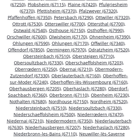
(67250)
,
Plobsheim (67115)
,
Plaine (67420)
,
Pfulgriesheim
(67370)
,
Pfettisheim (67370)
,
Pfalzweyer (67320)
,
Pfaffenhoffen (67350)
,
Petersbach (67290)
,
Ottwiller (67320)
,
Ottrott (67530)
,
Otterswiller (67700)
,
Ottersthal (67700)
,
Ostwald (67540)
,
Osthouse (67150)
,
Osthoffen (67990)
,
Orschwiller (67600)
,
Olwisheim (67170)
,
Ohnenheim (67390)
,
Ohlungen (67590)
,
Ohlungen (67170)
,
Offwiller (67340)
,
Offendorf (67850)
,
Oermingen (67970)
,
Odratzheim (67520)
,
Obersteinbach (67510)
,
Obersteigen (67710)
,
Obersoultzbach (67330)
,
Oberschaeffolsheim (67203)
,
Oberrœdern (67250)
,
Obernai (67210)
,
Obermodern-
Zutzendorf (67330)
,
Oberlauterbach (67160)
,
Oberhoffen-
sur-Moder (67240)
,
Oberhoffen-lès-Wissembourg (67160)
,
Oberhausbergen (67205)
,
Oberhaslach (67280)
,
Oberdorf-
Spachbach (67360)
,
Oberbronn (67110)
,
Obenheim (67230)
,
Nothalten (67680)
,
Nordhouse (67150)
,
Nordheim (67520)
,
Niedersteinbach (67510)
,
Niedersoultzbach (67330)
,
Niederschaeffolsheim (67500)
,
Niederrœdern (67470)
,
Niedernai (67210)
,
Niedermodern (67350)
,
Niederlauterbach
(67630)
,
Niederhausbergen (67207)
,
Niederhaslach (67280)
,
Niederbronn-les-Bains (67110)
,
Neuwiller-lès-Saverne