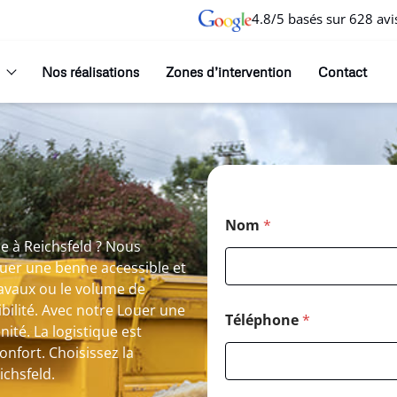
4.8/5 basés sur 628 avi
Nos réalisations
Zones d’intervention
Contact
Nom
*
e à Reichsfeld ? Nous
ouer une benne accessible et
avaux ou le volume de
ilité. Avec notre Louer une
Téléphone
*
ité. La logistique est
nfort. Choisissez la
ichsfeld.