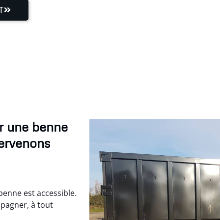
T
er une benne
tervenons
benne est accessible.
pagner, à tout