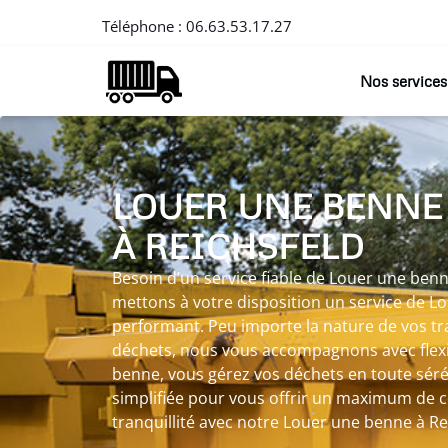
Téléphone :
06.63.53.17.27
Nos services
LOUER UNE BENNE
À REICHSFELD
Besoin d’un service fiable de Louer une benn
mettons à votre disposition un service de L
performant. Peu importe la nature de vos tr
déchets, nous vous accompagnons avec flexib
benne, vous gérez vos déchets en toute sérén
simplifiée pour vous offrir un maximum de co
tranquillité avec notre Louer une benne à Re