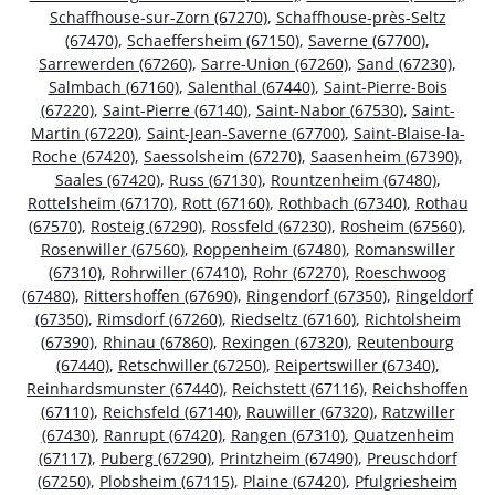
Schaffhouse-sur-Zorn (67270)
,
Schaffhouse-près-Seltz
(67470)
,
Schaeffersheim (67150)
,
Saverne (67700)
,
Sarrewerden (67260)
,
Sarre-Union (67260)
,
Sand (67230)
,
Salmbach (67160)
,
Salenthal (67440)
,
Saint-Pierre-Bois
(67220)
,
Saint-Pierre (67140)
,
Saint-Nabor (67530)
,
Saint-
Martin (67220)
,
Saint-Jean-Saverne (67700)
,
Saint-Blaise-la-
Roche (67420)
,
Saessolsheim (67270)
,
Saasenheim (67390)
,
Saales (67420)
,
Russ (67130)
,
Rountzenheim (67480)
,
Rottelsheim (67170)
,
Rott (67160)
,
Rothbach (67340)
,
Rothau
(67570)
,
Rosteig (67290)
,
Rossfeld (67230)
,
Rosheim (67560)
,
Rosenwiller (67560)
,
Roppenheim (67480)
,
Romanswiller
(67310)
,
Rohrwiller (67410)
,
Rohr (67270)
,
Roeschwoog
(67480)
,
Rittershoffen (67690)
,
Ringendorf (67350)
,
Ringeldorf
(67350)
,
Rimsdorf (67260)
,
Riedseltz (67160)
,
Richtolsheim
(67390)
,
Rhinau (67860)
,
Rexingen (67320)
,
Reutenbourg
(67440)
,
Retschwiller (67250)
,
Reipertswiller (67340)
,
Reinhardsmunster (67440)
,
Reichstett (67116)
,
Reichshoffen
(67110)
,
Reichsfeld (67140)
,
Rauwiller (67320)
,
Ratzwiller
(67430)
,
Ranrupt (67420)
,
Rangen (67310)
,
Quatzenheim
(67117)
,
Puberg (67290)
,
Printzheim (67490)
,
Preuschdorf
(67250)
,
Plobsheim (67115)
,
Plaine (67420)
,
Pfulgriesheim