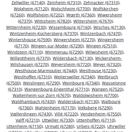
Zellwiller (67140)
,
Zeinheim (67310)
,
Zehnacker (67310)
,
Wolxheim (67120)
,
Wolschheim (67700)
,
Wolfskirchen
(67260)
,
Wolfisheim (67202)
,
Wœrth (67360)
,
Wiwersheim
(67370)
,
Wittisheim (67820)
,
Wittersheim (67670)
,
Witternheim (67230)
,
Wissembourg (67160)
,
Wisches (67130)
,
Wintzenheim-Kochersberg (67370)
,
Wintzenbach (67470)
,
Wintershouse (67590)
,
Wingersheim (67270)
,
Wingersheim
(67170)
,
Wingen-sur-Moder (67290)
,
Wingen (67510)
,
Windstein (67110)
,
Wimmenau (67290)
,
Wilwisheim (67270)
,
Willgottheim (67370)
,
Wildersbach (67130)
,
Wickersheim-
Wilshausen (67270)
,
Weyersheim (67720)
,
Weyer (67320)
,
Westhouse-Marmoutier (67440)
,
Westhouse (67230)
,
Westhoffen (67310)
,
Weiterswiller (67340)
,
Weitbruch
(67500)
,
Weislingen (67290)
,
Weinbourg (67340)
,
Wasselonne
(67310)
,
Wangenbourg-Engenthal (67710)
,
Wangen (67520)
,
Waltenheim-sur-Zorn (67670)
,
Waldolwisheim (67700)
,
Waldhambach (67430)
,
Waldersbach (67130)
,
Walbourg
(67360)
,
Wahlenheim (67170)
,
Volksberg (67290)
,
Vœllerdingen (67430)
,
Villé (67220)
,
Vendenheim (67550)
,
Valff (67210)
,
Uttwiller (67330)
,
Uttenhoffen (67110)
,
Uttenheim (67150)
,
Urmatt (67280)
,
Urbeis (67220)
,
Uhrwiller