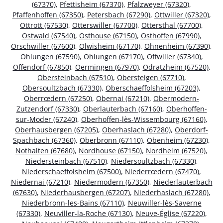
(67370)
,
Pfettisheim (67370)
,
Pfalzweyer (67320)
,
Pfaffenhoffen (67350)
,
Petersbach (67290)
,
Ottwiller (67320)
,
Ottrott (67530)
,
Otterswiller (67700)
,
Ottersthal (67700)
,
Ostwald (67540)
,
Osthouse (67150)
,
Osthoffen (67990)
,
Orschwiller (67600)
,
Olwisheim (67170)
,
Ohnenheim (67390)
,
Ohlungen (67590)
,
Ohlungen (67170)
,
Offwiller (67340)
,
Offendorf (67850)
,
Oermingen (67970)
,
Odratzheim (67520)
,
Obersteinbach (67510)
,
Obersteigen (67710)
,
Obersoultzbach (67330)
,
Oberschaeffolsheim (67203)
,
Oberrœdern (67250)
,
Obernai (67210)
,
Obermodern-
Zutzendorf (67330)
,
Oberlauterbach (67160)
,
Oberhoffen-
sur-Moder (67240)
,
Oberhoffen-lès-Wissembourg (67160)
,
Oberhausbergen (67205)
,
Oberhaslach (67280)
,
Oberdorf-
Spachbach (67360)
,
Oberbronn (67110)
,
Obenheim (67230)
,
Nothalten (67680)
,
Nordhouse (67150)
,
Nordheim (67520)
,
Niedersteinbach (67510)
,
Niedersoultzbach (67330)
,
Niederschaeffolsheim (67500)
,
Niederrœdern (67470)
,
Niedernai (67210)
,
Niedermodern (67350)
,
Niederlauterbach
(67630)
,
Niederhausbergen (67207)
,
Niederhaslach (67280)
,
Niederbronn-les-Bains (67110)
,
Neuwiller-lès-Saverne
(67330)
,
Neuviller-la-Roche (67130)
,
Neuve-Église (67220)
,