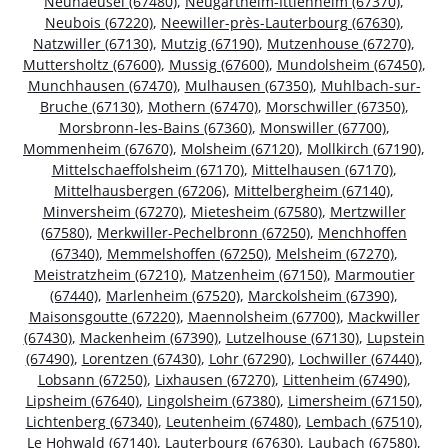
Neuhaeusel (67480)
,
Neugartheim-Ittlenheim (67370)
,
Neubois (67220)
,
Neewiller-près-Lauterbourg (67630)
,
Natzwiller (67130)
,
Mutzig (67190)
,
Mutzenhouse (67270)
,
Muttersholtz (67600)
,
Mussig (67600)
,
Mundolsheim (67450)
,
Munchhausen (67470)
,
Mulhausen (67350)
,
Muhlbach-sur-
Bruche (67130)
,
Mothern (67470)
,
Morschwiller (67350)
,
Morsbronn-les-Bains (67360)
,
Monswiller (67700)
,
Mommenheim (67670)
,
Molsheim (67120)
,
Mollkirch (67190)
,
Mittelschaeffolsheim (67170)
,
Mittelhausen (67170)
,
Mittelhausbergen (67206)
,
Mittelbergheim (67140)
,
Minversheim (67270)
,
Mietesheim (67580)
,
Mertzwiller
(67580)
,
Merkwiller-Pechelbronn (67250)
,
Menchhoffen
(67340)
,
Memmelshoffen (67250)
,
Melsheim (67270)
,
Meistratzheim (67210)
,
Matzenheim (67150)
,
Marmoutier
(67440)
,
Marlenheim (67520)
,
Marckolsheim (67390)
,
Maisonsgoutte (67220)
,
Maennolsheim (67700)
,
Mackwiller
(67430)
,
Mackenheim (67390)
,
Lutzelhouse (67130)
,
Lupstein
(67490)
,
Lorentzen (67430)
,
Lohr (67290)
,
Lochwiller (67440)
,
Lobsann (67250)
,
Lixhausen (67270)
,
Littenheim (67490)
,
Lipsheim (67640)
,
Lingolsheim (67380)
,
Limersheim (67150)
,
Lichtenberg (67340)
,
Leutenheim (67480)
,
Lembach (67510)
,
Le Hohwald (67140)
,
Lauterbourg (67630)
,
Laubach (67580)
,