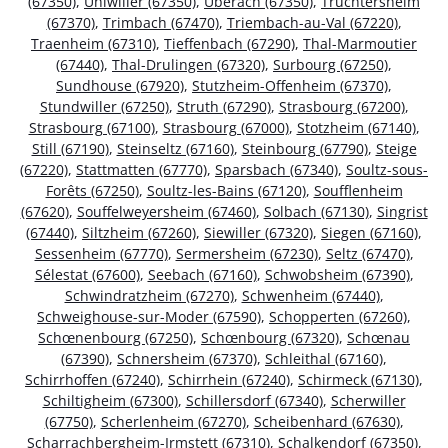
(67350)
,
Uhlwiller (67350)
,
Uberach (67350)
,
Truchtersheim
(67370)
,
Trimbach (67470)
,
Triembach-au-Val (67220)
,
Traenheim (67310)
,
Tieffenbach (67290)
,
Thal-Marmoutier
(67440)
,
Thal-Drulingen (67320)
,
Surbourg (67250)
,
Sundhouse (67920)
,
Stutzheim-Offenheim (67370)
,
Stundwiller (67250)
,
Struth (67290)
,
Strasbourg (67200)
,
Strasbourg (67100)
,
Strasbourg (67000)
,
Stotzheim (67140)
,
Still (67190)
,
Steinseltz (67160)
,
Steinbourg (67790)
,
Steige
(67220)
,
Stattmatten (67770)
,
Sparsbach (67340)
,
Soultz-sous-
Forêts (67250)
,
Soultz-les-Bains (67120)
,
Soufflenheim
(67620)
,
Souffelweyersheim (67460)
,
Solbach (67130)
,
Singrist
(67440)
,
Siltzheim (67260)
,
Siewiller (67320)
,
Siegen (67160)
,
Sessenheim (67770)
,
Sermersheim (67230)
,
Seltz (67470)
,
Sélestat (67600)
,
Seebach (67160)
,
Schwobsheim (67390)
,
Schwindratzheim (67270)
,
Schwenheim (67440)
,
Schweighouse-sur-Moder (67590)
,
Schopperten (67260)
,
Schœnenbourg (67250)
,
Schœnbourg (67320)
,
Schœnau
(67390)
,
Schnersheim (67370)
,
Schleithal (67160)
,
Schirrhoffen (67240)
,
Schirrhein (67240)
,
Schirmeck (67130)
,
Schiltigheim (67300)
,
Schillersdorf (67340)
,
Scherwiller
(67750)
,
Scherlenheim (67270)
,
Scheibenhard (67630)
,
Scharrachbergheim-Irmstett (67310)
,
Schalkendorf (67350)
,