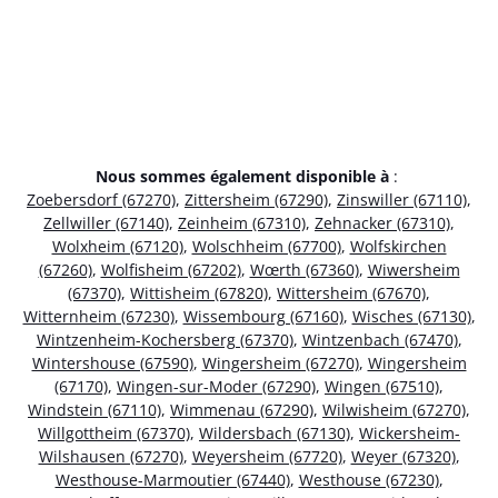
Nous sommes également disponible à
:
Zoebersdorf (67270)
,
Zittersheim (67290)
,
Zinswiller (67110)
,
Zellwiller (67140)
,
Zeinheim (67310)
,
Zehnacker (67310)
,
Wolxheim (67120)
,
Wolschheim (67700)
,
Wolfskirchen
(67260)
,
Wolfisheim (67202)
,
Wœrth (67360)
,
Wiwersheim
(67370)
,
Wittisheim (67820)
,
Wittersheim (67670)
,
Witternheim (67230)
,
Wissembourg (67160)
,
Wisches (67130)
,
Wintzenheim-Kochersberg (67370)
,
Wintzenbach (67470)
,
Wintershouse (67590)
,
Wingersheim (67270)
,
Wingersheim
(67170)
,
Wingen-sur-Moder (67290)
,
Wingen (67510)
,
Windstein (67110)
,
Wimmenau (67290)
,
Wilwisheim (67270)
,
Willgottheim (67370)
,
Wildersbach (67130)
,
Wickersheim-
Wilshausen (67270)
,
Weyersheim (67720)
,
Weyer (67320)
,
Westhouse-Marmoutier (67440)
,
Westhouse (67230)
,