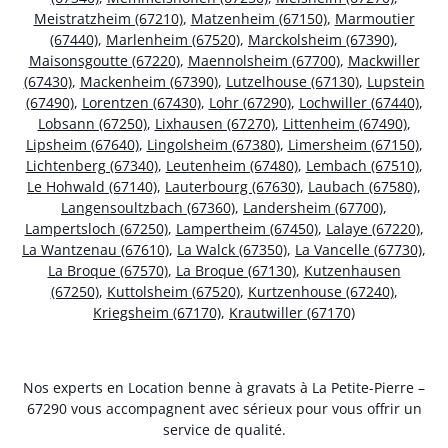
Meistratzheim (67210)
,
Matzenheim (67150)
,
Marmoutier
(67440)
,
Marlenheim (67520)
,
Marckolsheim (67390)
,
Maisonsgoutte (67220)
,
Maennolsheim (67700)
,
Mackwiller
(67430)
,
Mackenheim (67390)
,
Lutzelhouse (67130)
,
Lupstein
(67490)
,
Lorentzen (67430)
,
Lohr (67290)
,
Lochwiller (67440)
,
Lobsann (67250)
,
Lixhausen (67270)
,
Littenheim (67490)
,
Lipsheim (67640)
,
Lingolsheim (67380)
,
Limersheim (67150)
,
Lichtenberg (67340)
,
Leutenheim (67480)
,
Lembach (67510)
,
Le Hohwald (67140)
,
Lauterbourg (67630)
,
Laubach (67580)
,
Langensoultzbach (67360)
,
Landersheim (67700)
,
Lampertsloch (67250)
,
Lampertheim (67450)
,
Lalaye (67220)
,
La Wantzenau (67610)
,
La Walck (67350)
,
La Vancelle (67730)
,
La Broque (67570)
,
La Broque (67130)
,
Kutzenhausen
(67250)
,
Kuttolsheim (67520)
,
Kurtzenhouse (67240)
,
Kriegsheim (67170)
,
Krautwiller (67170)
Nos experts en Location benne à gravats à La Petite-Pierre –
67290 vous accompagnent avec sérieux pour vous offrir un
service de qualité.