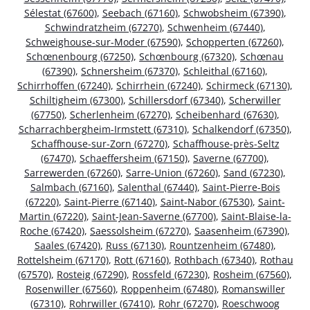
Sélestat (67600)
,
Seebach (67160)
,
Schwobsheim (67390)
,
Schwindratzheim (67270)
,
Schwenheim (67440)
,
Schweighouse-sur-Moder (67590)
,
Schopperten (67260)
,
Schœnenbourg (67250)
,
Schœnbourg (67320)
,
Schœnau
(67390)
,
Schnersheim (67370)
,
Schleithal (67160)
,
Schirrhoffen (67240)
,
Schirrhein (67240)
,
Schirmeck (67130)
,
Schiltigheim (67300)
,
Schillersdorf (67340)
,
Scherwiller
(67750)
,
Scherlenheim (67270)
,
Scheibenhard (67630)
,
Scharrachbergheim-Irmstett (67310)
,
Schalkendorf (67350)
,
Schaffhouse-sur-Zorn (67270)
,
Schaffhouse-près-Seltz
(67470)
,
Schaeffersheim (67150)
,
Saverne (67700)
,
Sarrewerden (67260)
,
Sarre-Union (67260)
,
Sand (67230)
,
Salmbach (67160)
,
Salenthal (67440)
,
Saint-Pierre-Bois
(67220)
,
Saint-Pierre (67140)
,
Saint-Nabor (67530)
,
Saint-
Martin (67220)
,
Saint-Jean-Saverne (67700)
,
Saint-Blaise-la-
Roche (67420)
,
Saessolsheim (67270)
,
Saasenheim (67390)
,
Saales (67420)
,
Russ (67130)
,
Rountzenheim (67480)
,
Rottelsheim (67170)
,
Rott (67160)
,
Rothbach (67340)
,
Rothau
(67570)
,
Rosteig (67290)
,
Rossfeld (67230)
,
Rosheim (67560)
,
Rosenwiller (67560)
,
Roppenheim (67480)
,
Romanswiller
(67310)
,
Rohrwiller (67410)
,
Rohr (67270)
,
Roeschwoog