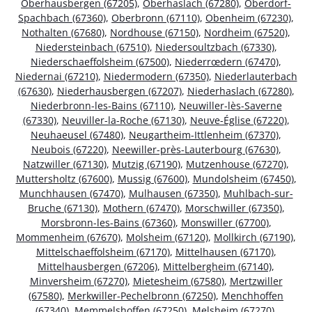
Oberhausbergen (67205)
,
Oberhaslach (67280)
,
Oberdorf-
Spachbach (67360)
,
Oberbronn (67110)
,
Obenheim (67230)
,
Nothalten (67680)
,
Nordhouse (67150)
,
Nordheim (67520)
,
Niedersteinbach (67510)
,
Niedersoultzbach (67330)
,
Niederschaeffolsheim (67500)
,
Niederrœdern (67470)
,
Niedernai (67210)
,
Niedermodern (67350)
,
Niederlauterbach
(67630)
,
Niederhausbergen (67207)
,
Niederhaslach (67280)
,
Niederbronn-les-Bains (67110)
,
Neuwiller-lès-Saverne
(67330)
,
Neuviller-la-Roche (67130)
,
Neuve-Église (67220)
,
Neuhaeusel (67480)
,
Neugartheim-Ittlenheim (67370)
,
Neubois (67220)
,
Neewiller-près-Lauterbourg (67630)
,
Natzwiller (67130)
,
Mutzig (67190)
,
Mutzenhouse (67270)
,
Muttersholtz (67600)
,
Mussig (67600)
,
Mundolsheim (67450)
,
Munchhausen (67470)
,
Mulhausen (67350)
,
Muhlbach-sur-
Bruche (67130)
,
Mothern (67470)
,
Morschwiller (67350)
,
Morsbronn-les-Bains (67360)
,
Monswiller (67700)
,
Mommenheim (67670)
,
Molsheim (67120)
,
Mollkirch (67190)
,
Mittelschaeffolsheim (67170)
,
Mittelhausen (67170)
,
Mittelhausbergen (67206)
,
Mittelbergheim (67140)
,
Minversheim (67270)
,
Mietesheim (67580)
,
Mertzwiller
(67580)
,
Merkwiller-Pechelbronn (67250)
,
Menchhoffen
(67340)
,
Memmelshoffen (67250)
,
Melsheim (67270)
,