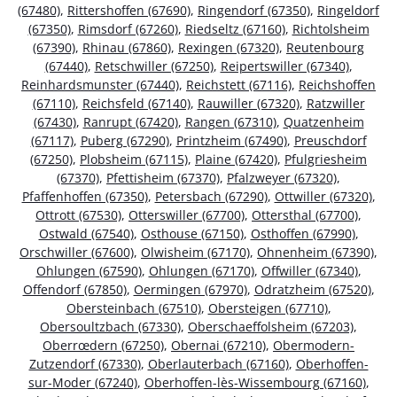
(67480)
,
Rittershoffen (67690)
,
Ringendorf (67350)
,
Ringeldorf
(67350)
,
Rimsdorf (67260)
,
Riedseltz (67160)
,
Richtolsheim
(67390)
,
Rhinau (67860)
,
Rexingen (67320)
,
Reutenbourg
(67440)
,
Retschwiller (67250)
,
Reipertswiller (67340)
,
Reinhardsmunster (67440)
,
Reichstett (67116)
,
Reichshoffen
(67110)
,
Reichsfeld (67140)
,
Rauwiller (67320)
,
Ratzwiller
(67430)
,
Ranrupt (67420)
,
Rangen (67310)
,
Quatzenheim
(67117)
,
Puberg (67290)
,
Printzheim (67490)
,
Preuschdorf
(67250)
,
Plobsheim (67115)
,
Plaine (67420)
,
Pfulgriesheim
(67370)
,
Pfettisheim (67370)
,
Pfalzweyer (67320)
,
Pfaffenhoffen (67350)
,
Petersbach (67290)
,
Ottwiller (67320)
,
Ottrott (67530)
,
Otterswiller (67700)
,
Ottersthal (67700)
,
Ostwald (67540)
,
Osthouse (67150)
,
Osthoffen (67990)
,
Orschwiller (67600)
,
Olwisheim (67170)
,
Ohnenheim (67390)
,
Ohlungen (67590)
,
Ohlungen (67170)
,
Offwiller (67340)
,
Offendorf (67850)
,
Oermingen (67970)
,
Odratzheim (67520)
,
Obersteinbach (67510)
,
Obersteigen (67710)
,
Obersoultzbach (67330)
,
Oberschaeffolsheim (67203)
,
Oberrœdern (67250)
,
Obernai (67210)
,
Obermodern-
Zutzendorf (67330)
,
Oberlauterbach (67160)
,
Oberhoffen-
sur-Moder (67240)
,
Oberhoffen-lès-Wissembourg (67160)
,