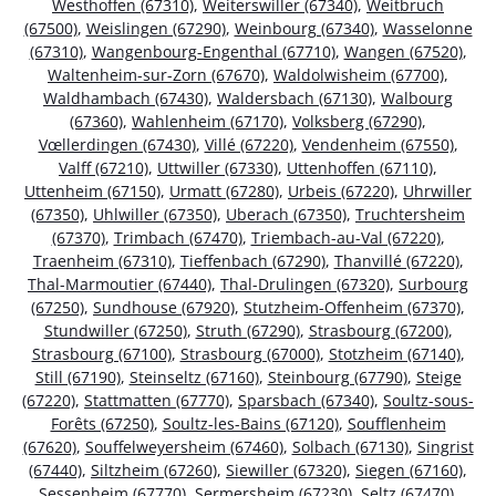
Westhoffen (67310)
,
Weiterswiller (67340)
,
Weitbruch
(67500)
,
Weislingen (67290)
,
Weinbourg (67340)
,
Wasselonne
(67310)
,
Wangenbourg-Engenthal (67710)
,
Wangen (67520)
,
Waltenheim-sur-Zorn (67670)
,
Waldolwisheim (67700)
,
Waldhambach (67430)
,
Waldersbach (67130)
,
Walbourg
(67360)
,
Wahlenheim (67170)
,
Volksberg (67290)
,
Vœllerdingen (67430)
,
Villé (67220)
,
Vendenheim (67550)
,
Valff (67210)
,
Uttwiller (67330)
,
Uttenhoffen (67110)
,
Uttenheim (67150)
,
Urmatt (67280)
,
Urbeis (67220)
,
Uhrwiller
(67350)
,
Uhlwiller (67350)
,
Uberach (67350)
,
Truchtersheim
(67370)
,
Trimbach (67470)
,
Triembach-au-Val (67220)
,
Traenheim (67310)
,
Tieffenbach (67290)
,
Thanvillé (67220)
,
Thal-Marmoutier (67440)
,
Thal-Drulingen (67320)
,
Surbourg
(67250)
,
Sundhouse (67920)
,
Stutzheim-Offenheim (67370)
,
Stundwiller (67250)
,
Struth (67290)
,
Strasbourg (67200)
,
Strasbourg (67100)
,
Strasbourg (67000)
,
Stotzheim (67140)
,
Still (67190)
,
Steinseltz (67160)
,
Steinbourg (67790)
,
Steige
(67220)
,
Stattmatten (67770)
,
Sparsbach (67340)
,
Soultz-sous-
Forêts (67250)
,
Soultz-les-Bains (67120)
,
Soufflenheim
(67620)
,
Souffelweyersheim (67460)
,
Solbach (67130)
,
Singrist
(67440)
,
Siltzheim (67260)
,
Siewiller (67320)
,
Siegen (67160)
,
Sessenheim (67770)
,
Sermersheim (67230)
,
Seltz (67470)
,