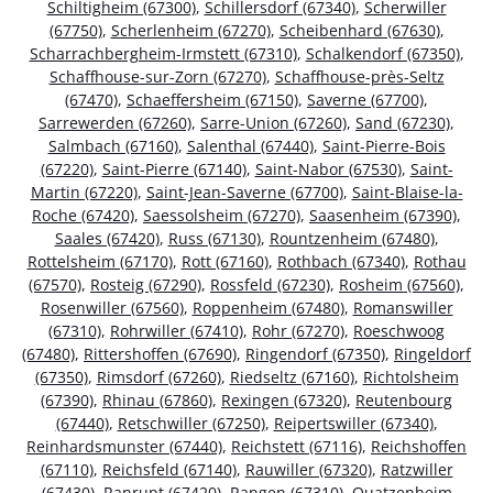
Schiltigheim (67300)
,
Schillersdorf (67340)
,
Scherwiller
(67750)
,
Scherlenheim (67270)
,
Scheibenhard (67630)
,
Scharrachbergheim-Irmstett (67310)
,
Schalkendorf (67350)
,
Schaffhouse-sur-Zorn (67270)
,
Schaffhouse-près-Seltz
(67470)
,
Schaeffersheim (67150)
,
Saverne (67700)
,
Sarrewerden (67260)
,
Sarre-Union (67260)
,
Sand (67230)
,
Salmbach (67160)
,
Salenthal (67440)
,
Saint-Pierre-Bois
(67220)
,
Saint-Pierre (67140)
,
Saint-Nabor (67530)
,
Saint-
Martin (67220)
,
Saint-Jean-Saverne (67700)
,
Saint-Blaise-la-
Roche (67420)
,
Saessolsheim (67270)
,
Saasenheim (67390)
,
Saales (67420)
,
Russ (67130)
,
Rountzenheim (67480)
,
Rottelsheim (67170)
,
Rott (67160)
,
Rothbach (67340)
,
Rothau
(67570)
,
Rosteig (67290)
,
Rossfeld (67230)
,
Rosheim (67560)
,
Rosenwiller (67560)
,
Roppenheim (67480)
,
Romanswiller
(67310)
,
Rohrwiller (67410)
,
Rohr (67270)
,
Roeschwoog
(67480)
,
Rittershoffen (67690)
,
Ringendorf (67350)
,
Ringeldorf
(67350)
,
Rimsdorf (67260)
,
Riedseltz (67160)
,
Richtolsheim
(67390)
,
Rhinau (67860)
,
Rexingen (67320)
,
Reutenbourg
(67440)
,
Retschwiller (67250)
,
Reipertswiller (67340)
,
Reinhardsmunster (67440)
,
Reichstett (67116)
,
Reichshoffen
(67110)
,
Reichsfeld (67140)
,
Rauwiller (67320)
,
Ratzwiller
(67430)
,
Ranrupt (67420)
,
Rangen (67310)
,
Quatzenheim