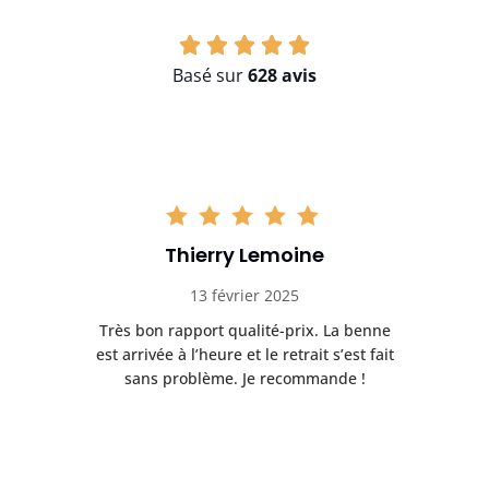
Basé sur
628 avis
Thierry Lemoine
13 février 2025
Très bon rapport qualité-prix. La benne
t
est arrivée à l’heure et le retrait s’est fait
ch
sans problème. Je recommande !