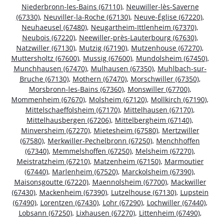
Niederbronn-les-Bains (67110)
,
Neuwiller-lès-Saverne
(67330)
,
Neuviller-la-Roche (67130)
,
Neuve-Église (67220)
,
Neuhaeusel (67480)
,
Neugartheim-Ittlenheim (67370)
,
Neubois (67220)
,
Neewiller-près-Lauterbourg (67630)
,
Natzwiller (67130)
,
Mutzig (67190)
,
Mutzenhouse (67270)
,
Muttersholtz (67600)
,
Mussig (67600)
,
Mundolsheim (67450)
,
Munchhausen (67470)
,
Mulhausen (67350)
,
Muhlbach-sur-
Bruche (67130)
,
Mothern (67470)
,
Morschwiller (67350)
,
Morsbronn-les-Bains (67360)
,
Monswiller (67700)
,
Mommenheim (67670)
,
Molsheim (67120)
,
Mollkirch (67190)
,
Mittelschaeffolsheim (67170)
,
Mittelhausen (67170)
,
Mittelhausbergen (67206)
,
Mittelbergheim (67140)
,
Minversheim (67270)
,
Mietesheim (67580)
,
Mertzwiller
(67580)
,
Merkwiller-Pechelbronn (67250)
,
Menchhoffen
(67340)
,
Memmelshoffen (67250)
,
Melsheim (67270)
,
Meistratzheim (67210)
,
Matzenheim (67150)
,
Marmoutier
(67440)
,
Marlenheim (67520)
,
Marckolsheim (67390)
,
Maisonsgoutte (67220)
,
Maennolsheim (67700)
,
Mackwiller
(67430)
,
Mackenheim (67390)
,
Lutzelhouse (67130)
,
Lupstein
(67490)
,
Lorentzen (67430)
,
Lohr (67290)
,
Lochwiller (67440)
,
Lobsann (67250)
,
Lixhausen (67270)
,
Littenheim (67490)
,