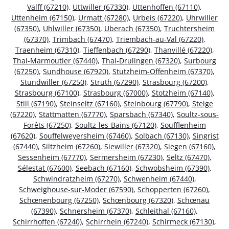
Valff (67210)
,
Uttwiller (67330)
,
Uttenhoffen (67110)
,
Uttenheim (67150)
,
Urmatt (67280)
,
Urbeis (67220)
,
Uhrwiller
(67350)
,
Uhlwiller (67350)
,
Uberach (67350)
,
Truchtersheim
(67370)
,
Trimbach (67470)
,
Triembach-au-Val (67220)
,
Traenheim (67310)
,
Tieffenbach (67290)
,
Thanvillé (67220)
,
Thal-Marmoutier (67440)
,
Thal-Drulingen (67320)
,
Surbourg
(67250)
,
Sundhouse (67920)
,
Stutzheim-Offenheim (67370)
,
Stundwiller (67250)
,
Struth (67290)
,
Strasbourg (67200)
,
Strasbourg (67100)
,
Strasbourg (67000)
,
Stotzheim (67140)
,
Still (67190)
,
Steinseltz (67160)
,
Steinbourg (67790)
,
Steige
(67220)
,
Stattmatten (67770)
,
Sparsbach (67340)
,
Soultz-sous-
Forêts (67250)
,
Soultz-les-Bains (67120)
,
Soufflenheim
(67620)
,
Souffelweyersheim (67460)
,
Solbach (67130)
,
Singrist
(67440)
,
Siltzheim (67260)
,
Siewiller (67320)
,
Siegen (67160)
,
Sessenheim (67770)
,
Sermersheim (67230)
,
Seltz (67470)
,
Sélestat (67600)
,
Seebach (67160)
,
Schwobsheim (67390)
,
Schwindratzheim (67270)
,
Schwenheim (67440)
,
Schweighouse-sur-Moder (67590)
,
Schopperten (67260)
,
Schœnenbourg (67250)
,
Schœnbourg (67320)
,
Schœnau
(67390)
,
Schnersheim (67370)
,
Schleithal (67160)
,
Schirrhoffen (67240)
,
Schirrhein (67240)
,
Schirmeck (67130)
,