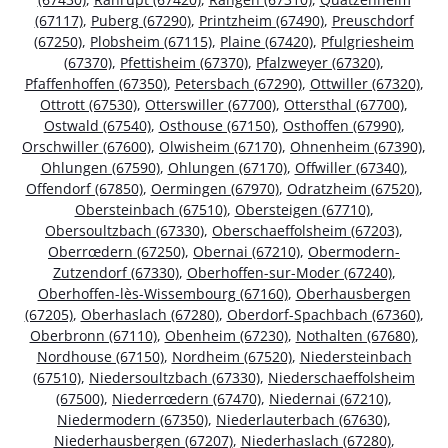
(67117)
,
Puberg (67290)
,
Printzheim (67490)
,
Preuschdorf
(67250)
,
Plobsheim (67115)
,
Plaine (67420)
,
Pfulgriesheim
(67370)
,
Pfettisheim (67370)
,
Pfalzweyer (67320)
,
Pfaffenhoffen (67350)
,
Petersbach (67290)
,
Ottwiller (67320)
,
Ottrott (67530)
,
Otterswiller (67700)
,
Ottersthal (67700)
,
Ostwald (67540)
,
Osthouse (67150)
,
Osthoffen (67990)
,
Orschwiller (67600)
,
Olwisheim (67170)
,
Ohnenheim (67390)
,
Ohlungen (67590)
,
Ohlungen (67170)
,
Offwiller (67340)
,
Offendorf (67850)
,
Oermingen (67970)
,
Odratzheim (67520)
,
Obersteinbach (67510)
,
Obersteigen (67710)
,
Obersoultzbach (67330)
,
Oberschaeffolsheim (67203)
,
Oberrœdern (67250)
,
Obernai (67210)
,
Obermodern-
Zutzendorf (67330)
,
Oberhoffen-sur-Moder (67240)
,
Oberhoffen-lès-Wissembourg (67160)
,
Oberhausbergen
(67205)
,
Oberhaslach (67280)
,
Oberdorf-Spachbach (67360)
,
Oberbronn (67110)
,
Obenheim (67230)
,
Nothalten (67680)
,
Nordhouse (67150)
,
Nordheim (67520)
,
Niedersteinbach
(67510)
,
Niedersoultzbach (67330)
,
Niederschaeffolsheim
(67500)
,
Niederrœdern (67470)
,
Niedernai (67210)
,
Niedermodern (67350)
,
Niederlauterbach (67630)
,
Niederhausbergen (67207)
,
Niederhaslach (67280)
,