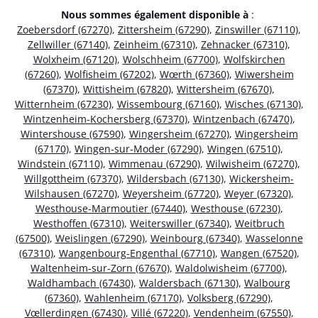
Nous sommes également disponible à
:
Zoebersdorf (67270)
,
Zittersheim (67290)
,
Zinswiller (67110)
,
Zellwiller (67140)
,
Zeinheim (67310)
,
Zehnacker (67310)
,
Wolxheim (67120)
,
Wolschheim (67700)
,
Wolfskirchen
(67260)
,
Wolfisheim (67202)
,
Wœrth (67360)
,
Wiwersheim
(67370)
,
Wittisheim (67820)
,
Wittersheim (67670)
,
Witternheim (67230)
,
Wissembourg (67160)
,
Wisches (67130)
,
Wintzenheim-Kochersberg (67370)
,
Wintzenbach (67470)
,
Wintershouse (67590)
,
Wingersheim (67270)
,
Wingersheim
(67170)
,
Wingen-sur-Moder (67290)
,
Wingen (67510)
,
Windstein (67110)
,
Wimmenau (67290)
,
Wilwisheim (67270)
,
Willgottheim (67370)
,
Wildersbach (67130)
,
Wickersheim-
Wilshausen (67270)
,
Weyersheim (67720)
,
Weyer (67320)
,
Westhouse-Marmoutier (67440)
,
Westhouse (67230)
,
Westhoffen (67310)
,
Weiterswiller (67340)
,
Weitbruch
(67500)
,
Weislingen (67290)
,
Weinbourg (67340)
,
Wasselonne
(67310)
,
Wangenbourg-Engenthal (67710)
,
Wangen (67520)
,
Waltenheim-sur-Zorn (67670)
,
Waldolwisheim (67700)
,
Waldhambach (67430)
,
Waldersbach (67130)
,
Walbourg
(67360)
,
Wahlenheim (67170)
,
Volksberg (67290)
,
Vœllerdingen (67430)
,
Villé (67220)
,
Vendenheim (67550)
,