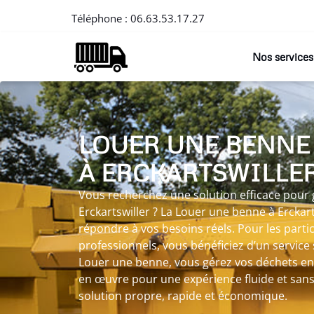
Téléphone :
06.63.53.17.27
Nos services
LOUER UNE BENNE
À ERCKARTSWILLE
Vous recherchez une solution efficace pour 
Erckartswiller ? La Louer une benne à Erckar
répondre à vos besoins réels. Pour les part
professionnels, vous bénéficiez d’un service
Louer une benne, vous gérez vos déchets en 
en œuvre pour une expérience fluide et san
solution propre, rapide et économique.