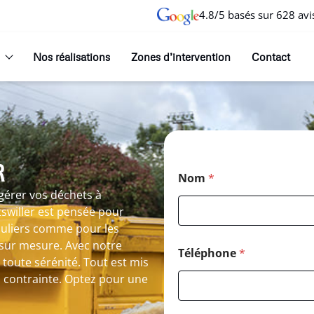
4.8/5 basés sur 628 avi
Nos réalisations
Zones d’intervention
Contact
R
Nom
*
gérer vos déchets à
tswiller est pensée pour
iculiers comme pour les
 sur mesure. Avec notre
Téléphone
*
toute sérénité. Tout est mis
s contrainte. Optez pour une