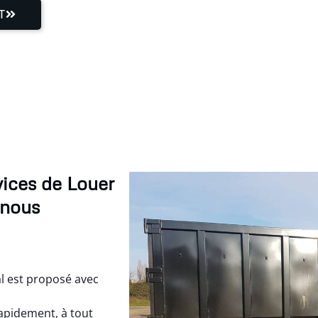
T
vices de Louer
 nous
al est proposé avec
apidement, à tout