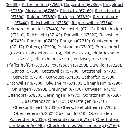
(67480)
,
Rittershoffen (67690)
,
Ringendorf (67350)
,
Ringeldorf
(67350)
,
Rimsdorf (67260)
,
Riedseltz (67160)
,
Richtolsheim
(67390)
,
Rhinau (67860)
,
Rexingen (67320)
,
Reutenbourg
(67440)
,
Retschwiller (67250)
,
Reipertswiller (67340)
,
Reinhardsmunster (67440)
,
Reichstett (67116)
,
Reichshoffen
(67110)
,
Reichsfeld (67140)
,
Rauwiller (67320)
,
Ratzwiller
(67430)
,
Ranrupt (67420)
,
Rangen (67310)
,
Quatzenheim
(67117)
,
Puberg (67290)
,
Printzheim (67490)
,
Preuschdorf
(67250)
,
Plobsheim (67115)
,
Plaine (67420)
,
Pfulgriesheim
(67370)
,
Pfettisheim (67370)
,
Pfalzweyer (67320)
,
Pfaffenhoffen (67350)
,
Petersbach (67290)
,
Ottwiller (67320)
,
Ottrott (67530)
,
Otterswiller (67700)
,
Ottersthal (67700)
,
Ostwald (67540)
,
Osthouse (67150)
,
Osthoffen (67990)
,
Orschwiller (67600)
,
Olwisheim (67170)
,
Ohnenheim (67390)
,
Ohlungen (67590)
,
Ohlungen (67170)
,
Offwiller (67340)
,
Offendorf (67850)
,
Oermingen (67970)
,
Odratzheim (67520)
,
Obersteinbach (67510)
,
Obersteigen (67710)
,
Obersoultzbach (67330)
,
Oberschaeffolsheim (67203)
,
Oberrœdern (67250)
,
Obernai (67210)
,
Obermodern-
Zutzendorf (67330)
,
Oberlauterbach (67160)
,
Oberhoffen-
sur-Moder (67240)
,
Oberhoffen-lès-Wissembourg (67160)
,