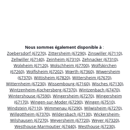
Nous sommes également disponible à
:
Zoebersdorf (67270)
,
Zittersheim (67290)
,
Zinswiller (67110)
,
Zellwiller (67140)
,
Zeinheim (67310)
,
Zehnacker (67310)
,
Wolxheim (67120)
,
Wolschheim (67700)
,
Wolfskirchen
(67260)
,
Wolfisheim (67202)
,
Wœrth (67360)
,
Wiwersheim
(67370)
,
Wittisheim (67820)
,
Wittersheim (67670)
,
Witternheim (67230)
,
Wissembourg (67160)
,
Wisches (67130)
,
Wintzenheim-Kochersberg (67370)
,
Wintzenbach (67470)
,
Wintershouse (67590)
,
Wingersheim (67270)
,
Wingersheim
(67170)
,
Wingen-sur-Moder (67290)
,
Wingen (67510)
,
Windstein (67110)
,
Wimmenau (67290)
,
Wilwisheim (67270)
,
Willgottheim (67370)
,
Wildersbach (67130)
,
Wickersheim-
Wilshausen (67270)
,
Weyersheim (67720)
,
Weyer (67320)
,
Westhouse-Marmoutier (67440)
,
Westhouse (67230)
,