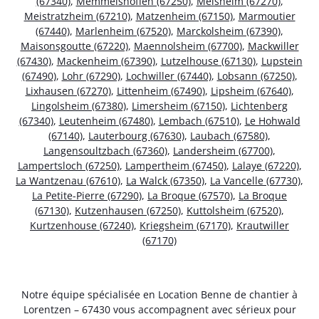
(67340)
,
Memmelshoffen (67250)
,
Melsheim (67270)
,
Meistratzheim (67210)
,
Matzenheim (67150)
,
Marmoutier
(67440)
,
Marlenheim (67520)
,
Marckolsheim (67390)
,
Maisonsgoutte (67220)
,
Maennolsheim (67700)
,
Mackwiller
(67430)
,
Mackenheim (67390)
,
Lutzelhouse (67130)
,
Lupstein
(67490)
,
Lohr (67290)
,
Lochwiller (67440)
,
Lobsann (67250)
,
Lixhausen (67270)
,
Littenheim (67490)
,
Lipsheim (67640)
,
Lingolsheim (67380)
,
Limersheim (67150)
,
Lichtenberg
(67340)
,
Leutenheim (67480)
,
Lembach (67510)
,
Le Hohwald
(67140)
,
Lauterbourg (67630)
,
Laubach (67580)
,
Langensoultzbach (67360)
,
Landersheim (67700)
,
Lampertsloch (67250)
,
Lampertheim (67450)
,
Lalaye (67220)
,
La Wantzenau (67610)
,
La Walck (67350)
,
La Vancelle (67730)
,
La Petite-Pierre (67290)
,
La Broque (67570)
,
La Broque
(67130)
,
Kutzenhausen (67250)
,
Kuttolsheim (67520)
,
Kurtzenhouse (67240)
,
Kriegsheim (67170)
,
Krautwiller
(67170)
Notre équipe spécialisée en Location Benne de chantier à
Lorentzen – 67430 vous accompagnent avec sérieux pour