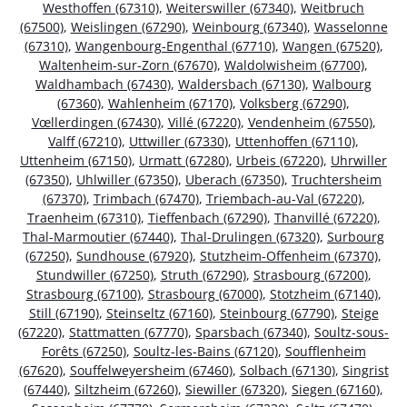
Westhoffen (67310)
,
Weiterswiller (67340)
,
Weitbruch
(67500)
,
Weislingen (67290)
,
Weinbourg (67340)
,
Wasselonne
(67310)
,
Wangenbourg-Engenthal (67710)
,
Wangen (67520)
,
Waltenheim-sur-Zorn (67670)
,
Waldolwisheim (67700)
,
Waldhambach (67430)
,
Waldersbach (67130)
,
Walbourg
(67360)
,
Wahlenheim (67170)
,
Volksberg (67290)
,
Vœllerdingen (67430)
,
Villé (67220)
,
Vendenheim (67550)
,
Valff (67210)
,
Uttwiller (67330)
,
Uttenhoffen (67110)
,
Uttenheim (67150)
,
Urmatt (67280)
,
Urbeis (67220)
,
Uhrwiller
(67350)
,
Uhlwiller (67350)
,
Uberach (67350)
,
Truchtersheim
(67370)
,
Trimbach (67470)
,
Triembach-au-Val (67220)
,
Traenheim (67310)
,
Tieffenbach (67290)
,
Thanvillé (67220)
,
Thal-Marmoutier (67440)
,
Thal-Drulingen (67320)
,
Surbourg
(67250)
,
Sundhouse (67920)
,
Stutzheim-Offenheim (67370)
,
Stundwiller (67250)
,
Struth (67290)
,
Strasbourg (67200)
,
Strasbourg (67100)
,
Strasbourg (67000)
,
Stotzheim (67140)
,
Still (67190)
,
Steinseltz (67160)
,
Steinbourg (67790)
,
Steige
(67220)
,
Stattmatten (67770)
,
Sparsbach (67340)
,
Soultz-sous-
Forêts (67250)
,
Soultz-les-Bains (67120)
,
Soufflenheim
(67620)
,
Souffelweyersheim (67460)
,
Solbach (67130)
,
Singrist
(67440)
,
Siltzheim (67260)
,
Siewiller (67320)
,
Siegen (67160)
,