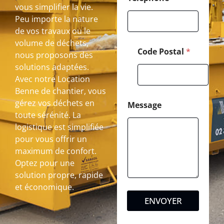
vous simplifier la vie.
Peu importe la nature
de vos travaux ou le
volume de déchets,
Code Postal
*
nous proposons des
solutions adaptées.
Avec notre Location
Benne de chantier, vous
gérez vos déchets en
Message
toute sérénité. La
logistique est simplifiée
pour vous offrir un
maximum de confort.
Optez pour une
solution propre, rapide
et économique.
ENVOYER