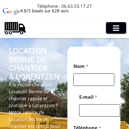
Téléphone :
06.63.53.17.27
4.8/5 basés sur 628 avis
LOCATION
BENNE DE
N
Nom
*
CHANTIER
o
m
À LORENTZEN
*
*
À la recherche d’une
Location Benne de
E-mail
*
chantier rapide et
pratique à Lorentzen ?
Notre service de
Location Benne de
chantier est conçu pour
Téléphone
*