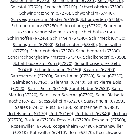
Sessenheim (67770)
,
Sermersheim (67230)
,
Seltz (67470)
,
Sélestat (67600)
,
Seebach (67160)
,
Schwobsheim (67390)
,
Schwindratzheim (67270)
,
Schwenheim (67440)
,
Schweighouse-sur-Moder (67590)
,
Schopperten (67260)
,
Schœnenbourg (67250)
,
Schœnbourg (67320)
,
Schœnau
(67390)
,
Schnersheim (67370)
,
Schleithal (67160)
,
Schirrhoffen (67240)
,
Schirrhein (67240)
,
Schirmeck (67130)
,
Schiltigheim (67300)
,
Schillersdorf (67340)
,
Scherwiller
(67750)
,
Scherlenheim (67270)
,
Scheibenhard (67630)
,
Scharrachbergheim-Irmstett (67310)
,
Schalkendorf (67350)
,
Schaffhouse-sur-Zorn (67270)
,
Schaffhouse-près-Seltz
(67470)
,
Schaeffersheim (67150)
,
Saverne (67700)
,
Sarrewerden (67260)
,
Sarre-Union (67260)
,
Sand (67230)
,
Salmbach (67160)
,
Salenthal (67440)
,
Saint-Pierre-Bois
(67220)
,
Saint-Pierre (67140)
,
Saint-Nabor (67530)
,
Saint-
Martin (67220)
,
Saint-Jean-Saverne (67700)
,
Saint-Blaise-la-
Roche (67420)
,
Saessolsheim (67270)
,
Saasenheim (67390)
,
Saales (67420)
,
Russ (67130)
,
Rountzenheim (67480)
,
Rottelsheim (67170)
,
Rott (67160)
,
Rothbach (67340)
,
Rothau
(67570)
,
Rosteig (67290)
,
Rossfeld (67230)
,
Rosheim (67560)
,
Rosenwiller (67560)
,
Roppenheim (67480)
,
Romanswiller
(67310)
,
Rohrwiller (67410)
,
Rohr (67270)
,
Roeschwoog