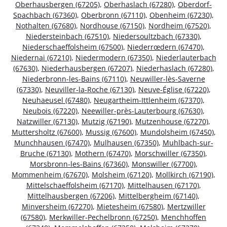
Oberhausbergen (67205)
,
Oberhaslach (67280)
,
Oberdorf-
Spachbach (67360)
,
Oberbronn (67110)
,
Obenheim (67230)
,
Nothalten (67680)
,
Nordhouse (67150)
,
Nordheim (67520)
,
Niedersteinbach (67510)
,
Niedersoultzbach (67330)
,
Niederschaeffolsheim (67500)
,
Niederrœdern (67470)
,
Niedernai (67210)
,
Niedermodern (67350)
,
Niederlauterbach
(67630)
,
Niederhausbergen (67207)
,
Niederhaslach (67280)
,
Niederbronn-les-Bains (67110)
,
Neuwiller-lès-Saverne
(67330)
,
Neuviller-la-Roche (67130)
,
Neuve-Église (67220)
,
Neuhaeusel (67480)
,
Neugartheim-Ittlenheim (67370)
,
Neubois (67220)
,
Neewiller-près-Lauterbourg (67630)
,
Natzwiller (67130)
,
Mutzig (67190)
,
Mutzenhouse (67270)
,
Muttersholtz (67600)
,
Mussig (67600)
,
Mundolsheim (67450)
,
Munchhausen (67470)
,
Mulhausen (67350)
,
Muhlbach-sur-
Bruche (67130)
,
Mothern (67470)
,
Morschwiller (67350)
,
Morsbronn-les-Bains (67360)
,
Monswiller (67700)
,
Mommenheim (67670)
,
Molsheim (67120)
,
Mollkirch (67190)
,
Mittelschaeffolsheim (67170)
,
Mittelhausen (67170)
,
Mittelhausbergen (67206)
,
Mittelbergheim (67140)
,
Minversheim (67270)
,
Mietesheim (67580)
,
Mertzwiller
(67580)
,
Merkwiller-Pechelbronn (67250)
,
Menchhoffen