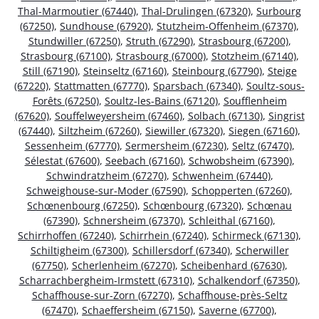
Thal-Marmoutier (67440)
,
Thal-Drulingen (67320)
,
Surbourg
(67250)
,
Sundhouse (67920)
,
Stutzheim-Offenheim (67370)
,
Stundwiller (67250)
,
Struth (67290)
,
Strasbourg (67200)
,
Strasbourg (67100)
,
Strasbourg (67000)
,
Stotzheim (67140)
,
Still (67190)
,
Steinseltz (67160)
,
Steinbourg (67790)
,
Steige
(67220)
,
Stattmatten (67770)
,
Sparsbach (67340)
,
Soultz-sous-
Forêts (67250)
,
Soultz-les-Bains (67120)
,
Soufflenheim
(67620)
,
Souffelweyersheim (67460)
,
Solbach (67130)
,
Singrist
(67440)
,
Siltzheim (67260)
,
Siewiller (67320)
,
Siegen (67160)
,
Sessenheim (67770)
,
Sermersheim (67230)
,
Seltz (67470)
,
Sélestat (67600)
,
Seebach (67160)
,
Schwobsheim (67390)
,
Schwindratzheim (67270)
,
Schwenheim (67440)
,
Schweighouse-sur-Moder (67590)
,
Schopperten (67260)
,
Schœnenbourg (67250)
,
Schœnbourg (67320)
,
Schœnau
(67390)
,
Schnersheim (67370)
,
Schleithal (67160)
,
Schirrhoffen (67240)
,
Schirrhein (67240)
,
Schirmeck (67130)
,
Schiltigheim (67300)
,
Schillersdorf (67340)
,
Scherwiller
(67750)
,
Scherlenheim (67270)
,
Scheibenhard (67630)
,
Scharrachbergheim-Irmstett (67310)
,
Schalkendorf (67350)
,
Schaffhouse-sur-Zorn (67270)
,
Schaffhouse-près-Seltz
(67470)
,
Schaeffersheim (67150)
,
Saverne (67700)
,