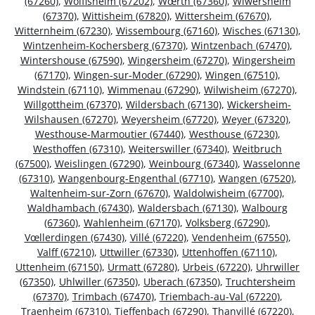
(67260)
,
Wolfisheim (67202)
,
Wœrth (67360)
,
Wiwersheim
(67370)
,
Wittisheim (67820)
,
Wittersheim (67670)
,
Witternheim (67230)
,
Wissembourg (67160)
,
Wisches (67130)
,
Wintzenheim-Kochersberg (67370)
,
Wintzenbach (67470)
,
Wintershouse (67590)
,
Wingersheim (67270)
,
Wingersheim
(67170)
,
Wingen-sur-Moder (67290)
,
Wingen (67510)
,
Windstein (67110)
,
Wimmenau (67290)
,
Wilwisheim (67270)
,
Willgottheim (67370)
,
Wildersbach (67130)
,
Wickersheim-
Wilshausen (67270)
,
Weyersheim (67720)
,
Weyer (67320)
,
Westhouse-Marmoutier (67440)
,
Westhouse (67230)
,
Westhoffen (67310)
,
Weiterswiller (67340)
,
Weitbruch
(67500)
,
Weislingen (67290)
,
Weinbourg (67340)
,
Wasselonne
(67310)
,
Wangenbourg-Engenthal (67710)
,
Wangen (67520)
,
Waltenheim-sur-Zorn (67670)
,
Waldolwisheim (67700)
,
Waldhambach (67430)
,
Waldersbach (67130)
,
Walbourg
(67360)
,
Wahlenheim (67170)
,
Volksberg (67290)
,
Vœllerdingen (67430)
,
Villé (67220)
,
Vendenheim (67550)
,
Valff (67210)
,
Uttwiller (67330)
,
Uttenhoffen (67110)
,
Uttenheim (67150)
,
Urmatt (67280)
,
Urbeis (67220)
,
Uhrwiller
(67350)
,
Uhlwiller (67350)
,
Uberach (67350)
,
Truchtersheim
(67370)
,
Trimbach (67470)
,
Triembach-au-Val (67220)
,
Traenheim (67310)
,
Tieffenbach (67290)
,
Thanvillé (67220)
,