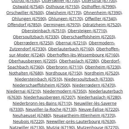
Ottrott (67530)
,
Otterswiller (67700)
,
Ottersthal (67700)
,
Ostwald (67540)
,
Osthouse (67150)
,
Osthoffen (67990)
,
Orschwiller (67600)
,
Olwisheim (67170)
,
Ohnenheim (67390)
,
Ohlungen (67590)
,
Ohlungen (67170)
,
Offwiller (67340)
,
Offendorf (67850)
,
Oermingen (67970)
,
Odratzheim (67520)
,
Obersteinbach (67510)
,
Obersteigen (67710)
,
Obersoultzbach (67330)
,
Oberschaeffolsheim (67203)
,
Oberrœdern (67250)
,
Obernai (67210)
,
Obermodern-
Zutzendorf (67330)
,
Oberlauterbach (67160)
,
Oberhoffen-
sur-Moder (67240)
,
Oberhoffen-lès-Wissembourg (67160)
,
Oberhausbergen (67205)
,
Oberhaslach (67280)
,
Oberdorf-
Spachbach (67360)
,
Oberbronn (67110)
,
Obenheim (67230)
,
Nothalten (67680)
,
Nordhouse (67150)
,
Nordheim (67520)
,
Niedersteinbach (67510)
,
Niedersoultzbach (67330)
,
Niederschaeffolsheim (67500)
,
Niederrœdern (67470)
,
Niedernai (67210)
,
Niedermodern (67350)
,
Niederlauterbach
(67630)
,
Niederhausbergen (67207)
,
Niederhaslach (67280)
,
Niederbronn-les-Bains (67110)
,
Neuwiller-lès-Saverne
(67330)
,
Neuviller-la-Roche (67130)
,
Neuve-Église (67220)
,
Neuhaeusel (67480)
,
Neugartheim-Ittlenheim (67370)
,
Neubois (67220)
,
Neewiller-près-Lauterbourg (67630)
,
Natzwiller (67130)
,
Mutzig (67190)
,
Mutzenhouse (67270)
,