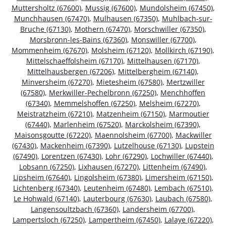
Muttersholtz (67600)
,
Mussig (67600)
,
Mundolsheim (67450)
,
Munchhausen (67470)
,
Mulhausen (67350)
,
Muhlbach-sur-
Bruche (67130)
,
Mothern (67470)
,
Morschwiller (67350)
,
Morsbronn-les-Bains (67360)
,
Monswiller (67700)
,
Mommenheim (67670)
,
Molsheim (67120)
,
Mollkirch (67190)
,
Mittelschaeffolsheim (67170)
,
Mittelhausen (67170)
,
Mittelhausbergen (67206)
,
Mittelbergheim (67140)
,
Minversheim (67270)
,
Mietesheim (67580)
,
Mertzwiller
(67580)
,
Merkwiller-Pechelbronn (67250)
,
Menchhoffen
(67340)
,
Memmelshoffen (67250)
,
Melsheim (67270)
,
Meistratzheim (67210)
,
Matzenheim (67150)
,
Marmoutier
(67440)
,
Marlenheim (67520)
,
Marckolsheim (67390)
,
Maisonsgoutte (67220)
,
Maennolsheim (67700)
,
Mackwiller
(67430)
,
Mackenheim (67390)
,
Lutzelhouse (67130)
,
Lupstein
(67490)
,
Lorentzen (67430)
,
Lohr (67290)
,
Lochwiller (67440)
,
Lobsann (67250)
,
Lixhausen (67270)
,
Littenheim (67490)
,
Lipsheim (67640)
,
Lingolsheim (67380)
,
Limersheim (67150)
,
Lichtenberg (67340)
,
Leutenheim (67480)
,
Lembach (67510)
,
Le Hohwald (67140)
,
Lauterbourg (67630)
,
Laubach (67580)
,
Langensoultzbach (67360)
,
Landersheim (67700)
,
Lampertsloch (67250)
,
Lampertheim (67450)
,
Lalaye (67220)
,