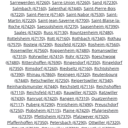
Sarrewerden (67260)
,
Sarre-Union (67260)
,
Sand (67230)
,
Salmbach (67160)
,
Salenthal (67440)
,
Saint-Pierre-Bois
(67220)
,
Saint-Pierre (67140)
,
Saint-Nabor (67530)
,
Saint-
Martin (67220)
,
Saint-Jean-Saverne (67700)
,
Saint-Blaise-la-
Roche (67420)
,
Saessolsheim (67270)
,
Saasenheim (67390)
,
Saales (67420)
,
Russ (67130)
,
Rountzenheim (67480)
,
Rottelsheim (67170)
,
Rott (67160)
,
Rothbach (67340)
,
Rothau
(67570)
,
Rosteig (67290)
,
Rossfeld (67230)
,
Rosheim (67560)
,
Rosenwiller (67560)
,
Roppenheim (67480)
,
Romanswiller
(67310)
,
Rohrwiller (67410)
,
Rohr (67270)
,
Roeschwoog
(67480)
,
Rittershoffen (67690)
,
Ringendorf (67350)
,
Ringeldorf
(67350)
,
Rimsdorf (67260)
,
Riedseltz (67160)
,
Richtolsheim
(67390)
,
Rhinau (67860)
,
Rexingen (67320)
,
Reutenbourg
(67440)
,
Retschwiller (67250)
,
Reipertswiller (67340)
,
Reinhardsmunster (67440)
,
Reichstett (67116)
,
Reichshoffen
(67110)
,
Reichsfeld (67140)
,
Rauwiller (67320)
,
Ratzwiller
(67430)
,
Ranrupt (67420)
,
Rangen (67310)
,
Quatzenheim
(67117)
,
Puberg (67290)
,
Printzheim (67490)
,
Preuschdorf
(67250)
,
Plobsheim (67115)
,
Plaine (67420)
,
Pfulgriesheim
(67370)
,
Pfettisheim (67370)
,
Pfalzweyer (67320)
,
Pfaffenhoffen (67350)
,
Petersbach (67290)
,
Ottwiller (67320)
,