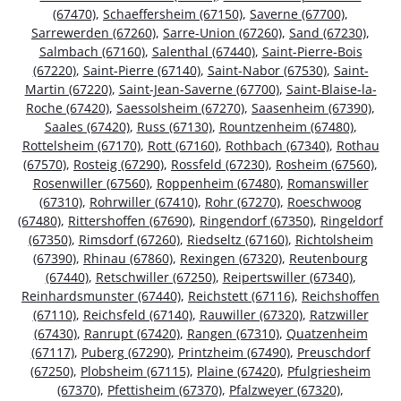
(67470)
,
Schaeffersheim (67150)
,
Saverne (67700)
,
Sarrewerden (67260)
,
Sarre-Union (67260)
,
Sand (67230)
,
Salmbach (67160)
,
Salenthal (67440)
,
Saint-Pierre-Bois
(67220)
,
Saint-Pierre (67140)
,
Saint-Nabor (67530)
,
Saint-
Martin (67220)
,
Saint-Jean-Saverne (67700)
,
Saint-Blaise-la-
Roche (67420)
,
Saessolsheim (67270)
,
Saasenheim (67390)
,
Saales (67420)
,
Russ (67130)
,
Rountzenheim (67480)
,
Rottelsheim (67170)
,
Rott (67160)
,
Rothbach (67340)
,
Rothau
(67570)
,
Rosteig (67290)
,
Rossfeld (67230)
,
Rosheim (67560)
,
Rosenwiller (67560)
,
Roppenheim (67480)
,
Romanswiller
(67310)
,
Rohrwiller (67410)
,
Rohr (67270)
,
Roeschwoog
(67480)
,
Rittershoffen (67690)
,
Ringendorf (67350)
,
Ringeldorf
(67350)
,
Rimsdorf (67260)
,
Riedseltz (67160)
,
Richtolsheim
(67390)
,
Rhinau (67860)
,
Rexingen (67320)
,
Reutenbourg
(67440)
,
Retschwiller (67250)
,
Reipertswiller (67340)
,
Reinhardsmunster (67440)
,
Reichstett (67116)
,
Reichshoffen
(67110)
,
Reichsfeld (67140)
,
Rauwiller (67320)
,
Ratzwiller
(67430)
,
Ranrupt (67420)
,
Rangen (67310)
,
Quatzenheim
(67117)
,
Puberg (67290)
,
Printzheim (67490)
,
Preuschdorf
(67250)
,
Plobsheim (67115)
,
Plaine (67420)
,
Pfulgriesheim
(67370)
,
Pfettisheim (67370)
,
Pfalzweyer (67320)
,