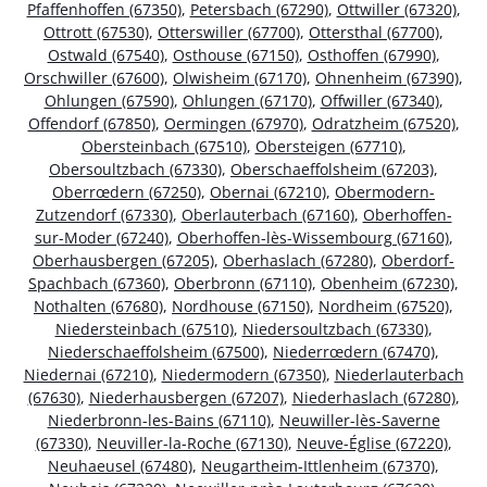
Pfaffenhoffen (67350)
,
Petersbach (67290)
,
Ottwiller (67320)
,
Ottrott (67530)
,
Otterswiller (67700)
,
Ottersthal (67700)
,
Ostwald (67540)
,
Osthouse (67150)
,
Osthoffen (67990)
,
Orschwiller (67600)
,
Olwisheim (67170)
,
Ohnenheim (67390)
,
Ohlungen (67590)
,
Ohlungen (67170)
,
Offwiller (67340)
,
Offendorf (67850)
,
Oermingen (67970)
,
Odratzheim (67520)
,
Obersteinbach (67510)
,
Obersteigen (67710)
,
Obersoultzbach (67330)
,
Oberschaeffolsheim (67203)
,
Oberrœdern (67250)
,
Obernai (67210)
,
Obermodern-
Zutzendorf (67330)
,
Oberlauterbach (67160)
,
Oberhoffen-
sur-Moder (67240)
,
Oberhoffen-lès-Wissembourg (67160)
,
Oberhausbergen (67205)
,
Oberhaslach (67280)
,
Oberdorf-
Spachbach (67360)
,
Oberbronn (67110)
,
Obenheim (67230)
,
Nothalten (67680)
,
Nordhouse (67150)
,
Nordheim (67520)
,
Niedersteinbach (67510)
,
Niedersoultzbach (67330)
,
Niederschaeffolsheim (67500)
,
Niederrœdern (67470)
,
Niedernai (67210)
,
Niedermodern (67350)
,
Niederlauterbach
(67630)
,
Niederhausbergen (67207)
,
Niederhaslach (67280)
,
Niederbronn-les-Bains (67110)
,
Neuwiller-lès-Saverne
(67330)
,
Neuviller-la-Roche (67130)
,
Neuve-Église (67220)
,
Neuhaeusel (67480)
,
Neugartheim-Ittlenheim (67370)
,