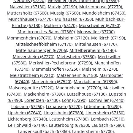
Neubois (67220)
,
Neewiller-près-Lauterbourg (67630)
,
Natzwiller (67130)
,
Mutzig (67190)
,
Mutzenhouse (67270)
,
Muttersholtz (67600)
,
Mussig (67600)
,
Mundolsheim (67450)
,
Munchhausen (67470)
,
Mulhausen (67350)
,
Muhlbach-sur-
Bruche (67130)
,
Mothern (67470)
,
Morschwiller (67350)
,
Morsbronn-les-Bains (67360)
,
Monswiller (67700)
,
Mommenheim (67670)
,
Molsheim (67120)
,
Mollkirch (67190)
,
Mittelschaeffolsheim (67170)
,
Mittelhausen (67170)
,
Mittelhausbergen (67206)
,
Mittelbergheim (67140)
,
Minversheim (67270)
,
Mietesheim (67580)
,
Mertzwiller
(67580)
,
Merkwiller-Pechelbronn (67250)
,
Menchhoffen
(67340)
,
Memmelshoffen (67250)
,
Melsheim (67270)
,
Meistratzheim (67210)
,
Matzenheim (67150)
,
Marmoutier
(67440)
,
Marlenheim (67520)
,
Marckolsheim (67390)
,
Maisonsgoutte (67220)
,
Maennolsheim (67700)
,
Mackwiller
(67430)
,
Mackenheim (67390)
,
Lutzelhouse (67130)
,
Lupstein
(67490)
,
Lorentzen (67430)
,
Lohr (67290)
,
Lochwiller (67440)
,
Lobsann (67250)
,
Lixhausen (67270)
,
Littenheim (67490)
,
Lipsheim (67640)
,
Lingolsheim (67380)
,
Limersheim (67150)
,
Lichtenberg (67340)
,
Leutenheim (67480)
,
Lembach (67510)
,
Le Hohwald (67140)
,
Lauterbourg (67630)
,
Laubach (67580)
,
Langensoultzbach (67360)
,
Landersheim (67700)
,