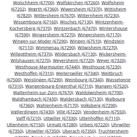
Wolschheim (67700)
,
Wolfskirchen (67260)
,
Wolfisheim
(67202)
,
Wœrth (67360)
,
Wiwersheim (67370)
,
Wittisheim
(67820)
,
Wittersheim (67670)
,
Witternheim (67230)
,
Wissembourg (67160)
,
Wisches (67130)
,
Wintzenheim-
Kochersberg (67370)
,
Wintzenbach (67470)
,
Wintershouse
(67590)
,
Wingersheim (67270)
,
Wingersheim (67170)
,
Wingen-sur-Moder (67290)
,
Wingen (67510)
,
Windstein
(67110)
,
Wimmenau (67290)
,
Wilwisheim (67270)
,
Willgottheim (67370)
,
Wildersbach (67130)
,
Wickersheim-
Wilshausen (67270)
,
Weyersheim (67720)
,
Weyer (67320)
,
Westhouse-Marmoutier (67440)
,
Westhouse (67230)
,
Westhoffen (67310)
,
Weiterswiller (67340)
,
Weitbruch
(67500)
,
Weislingen (67290)
,
Weinbourg (67340)
,
Wasselonne
(67310)
,
Wangenbourg-Engenthal (67710)
,
Wangen (67520)
,
Waltenheim-sur-Zorn (67670)
,
Waldolwisheim (67700)
,
Waldhambach (67430)
,
Waldersbach (67130)
,
Walbourg
(67360)
,
Wahlenheim (67170)
,
Volksberg (67290)
,
Vœllerdingen (67430)
,
Villé (67220)
,
Vendenheim (67550)
,
Valff (67210)
,
Uttwiller (67330)
,
Uttenhoffen (67110)
,
Uttenheim (67150)
,
Urmatt (67280)
,
Urbeis (67220)
,
Uhrwiller
(67350)
,
Uhlwiller (67350)
,
Uberach (67350)
,
Truchtersheim