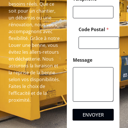
besoins réels. Que ce
soit pour un chantier,
un débarras ou une
rénovation, nous vous
Code Postal
*
accompagnons avec
flexibilité. Grâce à notre
Louer une benne, vous
évitez les allers-retours
en déchetterie. Nous
Message
assurons la livraison et
la reprise de la benne
selon vos disponibilités.
Faites le choix de
l’efficacité et de la
proximité.
ENVOYER