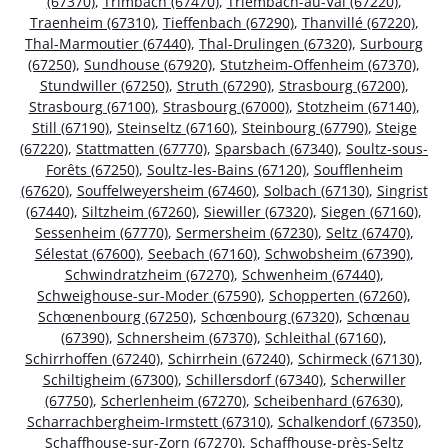
(67370)
,
Trimbach (67470)
,
Triembach-au-Val (67220)
,
Traenheim (67310)
,
Tieffenbach (67290)
,
Thanvillé (67220)
,
Thal-Marmoutier (67440)
,
Thal-Drulingen (67320)
,
Surbourg
(67250)
,
Sundhouse (67920)
,
Stutzheim-Offenheim (67370)
,
Stundwiller (67250)
,
Struth (67290)
,
Strasbourg (67200)
,
Strasbourg (67100)
,
Strasbourg (67000)
,
Stotzheim (67140)
,
Still (67190)
,
Steinseltz (67160)
,
Steinbourg (67790)
,
Steige
(67220)
,
Stattmatten (67770)
,
Sparsbach (67340)
,
Soultz-sous-
Forêts (67250)
,
Soultz-les-Bains (67120)
,
Soufflenheim
(67620)
,
Souffelweyersheim (67460)
,
Solbach (67130)
,
Singrist
(67440)
,
Siltzheim (67260)
,
Siewiller (67320)
,
Siegen (67160)
,
Sessenheim (67770)
,
Sermersheim (67230)
,
Seltz (67470)
,
Sélestat (67600)
,
Seebach (67160)
,
Schwobsheim (67390)
,
Schwindratzheim (67270)
,
Schwenheim (67440)
,
Schweighouse-sur-Moder (67590)
,
Schopperten (67260)
,
Schœnenbourg (67250)
,
Schœnbourg (67320)
,
Schœnau
(67390)
,
Schnersheim (67370)
,
Schleithal (67160)
,
Schirrhoffen (67240)
,
Schirrhein (67240)
,
Schirmeck (67130)
,
Schiltigheim (67300)
,
Schillersdorf (67340)
,
Scherwiller
(67750)
,
Scherlenheim (67270)
,
Scheibenhard (67630)
,
Scharrachbergheim-Irmstett (67310)
,
Schalkendorf (67350)
,
Schaffhouse-sur-Zorn (67270)
,
Schaffhouse-près-Seltz