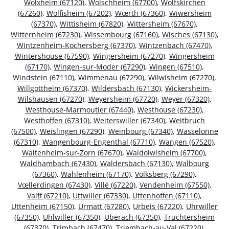
Wolxheim (67120)
,
Wolschheim (67700)
,
Wolfskirchen
(67260)
,
Wolfisheim (67202)
,
Wœrth (67360)
,
Wiwersheim
(67370)
,
Wittisheim (67820)
,
Wittersheim (67670)
,
Witternheim (67230)
,
Wissembourg (67160)
,
Wisches (67130)
,
Wintzenheim-Kochersberg (67370)
,
Wintzenbach (67470)
,
Wintershouse (67590)
,
Wingersheim (67270)
,
Wingersheim
(67170)
,
Wingen-sur-Moder (67290)
,
Wingen (67510)
,
Windstein (67110)
,
Wimmenau (67290)
,
Wilwisheim (67270)
,
Willgottheim (67370)
,
Wildersbach (67130)
,
Wickersheim-
Wilshausen (67270)
,
Weyersheim (67720)
,
Weyer (67320)
,
Westhouse-Marmoutier (67440)
,
Westhouse (67230)
,
Westhoffen (67310)
,
Weiterswiller (67340)
,
Weitbruch
(67500)
,
Weislingen (67290)
,
Weinbourg (67340)
,
Wasselonne
(67310)
,
Wangenbourg-Engenthal (67710)
,
Wangen (67520)
,
Waltenheim-sur-Zorn (67670)
,
Waldolwisheim (67700)
,
Waldhambach (67430)
,
Waldersbach (67130)
,
Walbourg
(67360)
,
Wahlenheim (67170)
,
Volksberg (67290)
,
Vœllerdingen (67430)
,
Villé (67220)
,
Vendenheim (67550)
,
Valff (67210)
,
Uttwiller (67330)
,
Uttenhoffen (67110)
,
Uttenheim (67150)
,
Urmatt (67280)
,
Urbeis (67220)
,
Uhrwiller
(67350)
,
Uhlwiller (67350)
,
Uberach (67350)
,
Truchtersheim
(67370)
,
Trimbach (67470)
,
Triembach-au-Val (67220)
,