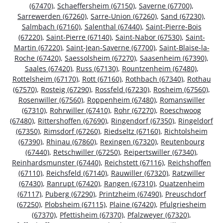
(67470)
,
Schaeffersheim (67150)
,
Saverne (67700)
,
Sarrewerden (67260)
,
Sarre-Union (67260)
,
Sand (67230)
,
Salmbach (67160)
,
Salenthal (67440)
,
Saint-Pierre-Bois
(67220)
,
Saint-Pierre (67140)
,
Saint-Nabor (67530)
,
Saint-
Martin (67220)
,
Saint-Jean-Saverne (67700)
,
Saint-Blaise-la-
Roche (67420)
,
Saessolsheim (67270)
,
Saasenheim (67390)
,
Saales (67420)
,
Russ (67130)
,
Rountzenheim (67480)
,
Rottelsheim (67170)
,
Rott (67160)
,
Rothbach (67340)
,
Rothau
(67570)
,
Rosteig (67290)
,
Rossfeld (67230)
,
Rosheim (67560)
,
Rosenwiller (67560)
,
Roppenheim (67480)
,
Romanswiller
(67310)
,
Rohrwiller (67410)
,
Rohr (67270)
,
Roeschwoog
(67480)
,
Rittershoffen (67690)
,
Ringendorf (67350)
,
Ringeldorf
(67350)
,
Rimsdorf (67260)
,
Riedseltz (67160)
,
Richtolsheim
(67390)
,
Rhinau (67860)
,
Rexingen (67320)
,
Reutenbourg
(67440)
,
Retschwiller (67250)
,
Reipertswiller (67340)
,
Reinhardsmunster (67440)
,
Reichstett (67116)
,
Reichshoffen
(67110)
,
Reichsfeld (67140)
,
Rauwiller (67320)
,
Ratzwiller
(67430)
,
Ranrupt (67420)
,
Rangen (67310)
,
Quatzenheim
(67117)
,
Puberg (67290)
,
Printzheim (67490)
,
Preuschdorf
(67250)
,
Plobsheim (67115)
,
Plaine (67420)
,
Pfulgriesheim
(67370)
,
Pfettisheim (67370)
,
Pfalzweyer (67320)
,