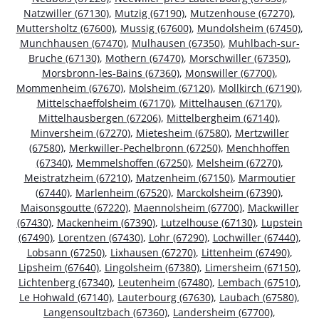
Natzwiller (67130)
,
Mutzig (67190)
,
Mutzenhouse (67270)
,
Muttersholtz (67600)
,
Mussig (67600)
,
Mundolsheim (67450)
,
Munchhausen (67470)
,
Mulhausen (67350)
,
Muhlbach-sur-
Bruche (67130)
,
Mothern (67470)
,
Morschwiller (67350)
,
Morsbronn-les-Bains (67360)
,
Monswiller (67700)
,
Mommenheim (67670)
,
Molsheim (67120)
,
Mollkirch (67190)
,
Mittelschaeffolsheim (67170)
,
Mittelhausen (67170)
,
Mittelhausbergen (67206)
,
Mittelbergheim (67140)
,
Minversheim (67270)
,
Mietesheim (67580)
,
Mertzwiller
(67580)
,
Merkwiller-Pechelbronn (67250)
,
Menchhoffen
(67340)
,
Memmelshoffen (67250)
,
Melsheim (67270)
,
Meistratzheim (67210)
,
Matzenheim (67150)
,
Marmoutier
(67440)
,
Marlenheim (67520)
,
Marckolsheim (67390)
,
Maisonsgoutte (67220)
,
Maennolsheim (67700)
,
Mackwiller
(67430)
,
Mackenheim (67390)
,
Lutzelhouse (67130)
,
Lupstein
(67490)
,
Lorentzen (67430)
,
Lohr (67290)
,
Lochwiller (67440)
,
Lobsann (67250)
,
Lixhausen (67270)
,
Littenheim (67490)
,
Lipsheim (67640)
,
Lingolsheim (67380)
,
Limersheim (67150)
,
Lichtenberg (67340)
,
Leutenheim (67480)
,
Lembach (67510)
,
Le Hohwald (67140)
,
Lauterbourg (67630)
,
Laubach (67580)
,
Langensoultzbach (67360)
,
Landersheim (67700)
,