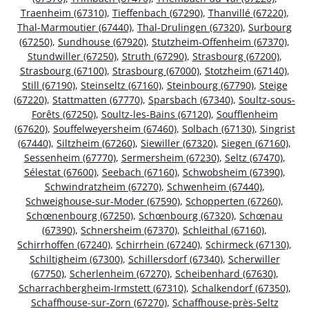
Traenheim (67310)
,
Tieffenbach (67290)
,
Thanvillé (67220)
,
Thal-Marmoutier (67440)
,
Thal-Drulingen (67320)
,
Surbourg
(67250)
,
Sundhouse (67920)
,
Stutzheim-Offenheim (67370)
,
Stundwiller (67250)
,
Struth (67290)
,
Strasbourg (67200)
,
Strasbourg (67100)
,
Strasbourg (67000)
,
Stotzheim (67140)
,
Still (67190)
,
Steinseltz (67160)
,
Steinbourg (67790)
,
Steige
(67220)
,
Stattmatten (67770)
,
Sparsbach (67340)
,
Soultz-sous-
Forêts (67250)
,
Soultz-les-Bains (67120)
,
Soufflenheim
(67620)
,
Souffelweyersheim (67460)
,
Solbach (67130)
,
Singrist
(67440)
,
Siltzheim (67260)
,
Siewiller (67320)
,
Siegen (67160)
,
Sessenheim (67770)
,
Sermersheim (67230)
,
Seltz (67470)
,
Sélestat (67600)
,
Seebach (67160)
,
Schwobsheim (67390)
,
Schwindratzheim (67270)
,
Schwenheim (67440)
,
Schweighouse-sur-Moder (67590)
,
Schopperten (67260)
,
Schœnenbourg (67250)
,
Schœnbourg (67320)
,
Schœnau
(67390)
,
Schnersheim (67370)
,
Schleithal (67160)
,
Schirrhoffen (67240)
,
Schirrhein (67240)
,
Schirmeck (67130)
,
Schiltigheim (67300)
,
Schillersdorf (67340)
,
Scherwiller
(67750)
,
Scherlenheim (67270)
,
Scheibenhard (67630)
,
Scharrachbergheim-Irmstett (67310)
,
Schalkendorf (67350)
,
Schaffhouse-sur-Zorn (67270)
,
Schaffhouse-près-Seltz