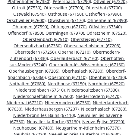
Pfaffenhoffen (67350)
,
Petersbach (67290)
,
Ottwiller (67320)
,
Ottrott (67530)
,
Otterswiller (67700)
,
Ottersthal (67700)
,
Ostwald (67540)
,
Osthouse (67150)
,
Osthoffen (67990)
,
Orschwiller (67600)
,
Olwisheim (67170)
,
Ohnenheim (67390)
,
Ohlungen (67590)
,
Ohlungen (67170)
,
Offwiller (67340)
,
Offendorf (67850)
,
Oermingen (67970)
,
Odratzheim (67520)
,
Obersteinbach (67510)
,
Obersteigen (67710)
,
Obersoultzbach (67330)
,
Oberschaeffolsheim (67203)
,
Oberrœdern (67250)
,
Obernai (67210)
,
Obermodern-
Zutzendorf (67330)
,
Oberlauterbach (67160)
,
Oberhoffen-
sur-Moder (67240)
,
Oberhoffen-lès-Wissembourg (67160)
,
Oberhausbergen (67205)
,
Oberhaslach (67280)
,
Oberdorf-
Spachbach (67360)
,
Oberbronn (67110)
,
Obenheim (67230)
,
Nothalten (67680)
,
Nordhouse (67150)
,
Nordheim (67520)
,
Niedersteinbach (67510)
,
Niedersoultzbach (67330)
,
Niederschaeffolsheim (67500)
,
Niederrœdern (67470)
,
Niedernai (67210)
,
Niedermodern (67350)
,
Niederlauterbach
(67630)
,
Niederhausbergen (67207)
,
Niederhaslach (67280)
,
Niederbronn-les-Bains (67110)
,
Neuwiller-lès-Saverne
(67330)
,
Neuviller-la-Roche (67130)
,
Neuve-Église (67220)
,
Neuhaeusel (67480)
,
Neugartheim-Ittlenheim (67370)
,
Neubois (67220)
,
Neewiller-près-Lauterbourg (67630)
,