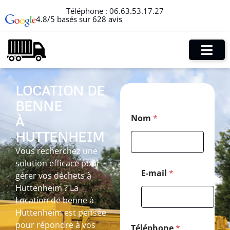
Téléphone :
06.63.53.17.27
4.8/5 basés sur 628 avis
LOCATION DE
BENNE
M
Nom
*
À
e
s
HUTTENHEIM
s
a
Vous recherchez une
g
solution efficace pour
e
E-mail
*
gérer vos déchets à
E
Huttenheim ? La
-
m
Location de benne à
a
Huttenheim est pensée
i
pour répondre à vos
l
Téléphone
*