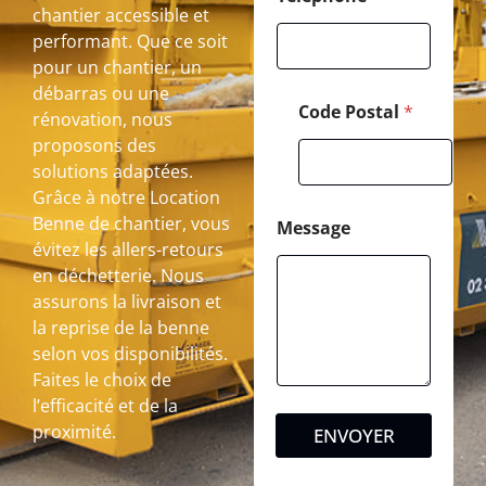
chantier accessible et
performant. Que ce soit
pour un chantier, un
débarras ou une
Code Postal
*
rénovation, nous
proposons des
solutions adaptées.
Grâce à notre Location
Benne de chantier, vous
Message
évitez les allers-retours
en déchetterie. Nous
assurons la livraison et
la reprise de la benne
selon vos disponibilités.
Faites le choix de
l’efficacité et de la
proximité.
ENVOYER