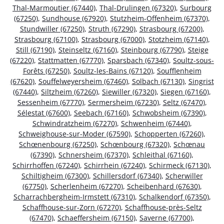
Thal-Marmoutier (67440)
,
Thal-Drulingen (67320)
,
Surbourg
(67250)
,
Sundhouse (67920)
,
Stutzheim-Offenheim (67370)
,
Stundwiller (67250)
,
Struth (67290)
,
Strasbourg (67200)
,
Strasbourg (67100)
,
Strasbourg (67000)
,
Stotzheim (67140)
,
Still (67190)
,
Steinseltz (67160)
,
Steinbourg (67790)
,
Steige
(67220)
,
Stattmatten (67770)
,
Sparsbach (67340)
,
Soultz-sous-
Forêts (67250)
,
Soultz-les-Bains (67120)
,
Soufflenheim
(67620)
,
Souffelweyersheim (67460)
,
Solbach (67130)
,
Singrist
(67440)
,
Siltzheim (67260)
,
Siewiller (67320)
,
Siegen (67160)
,
Sessenheim (67770)
,
Sermersheim (67230)
,
Seltz (67470)
,
Sélestat (67600)
,
Seebach (67160)
,
Schwobsheim (67390)
,
Schwindratzheim (67270)
,
Schwenheim (67440)
,
Schweighouse-sur-Moder (67590)
,
Schopperten (67260)
,
Schœnenbourg (67250)
,
Schœnbourg (67320)
,
Schœnau
(67390)
,
Schnersheim (67370)
,
Schleithal (67160)
,
Schirrhoffen (67240)
,
Schirrhein (67240)
,
Schirmeck (67130)
,
Schiltigheim (67300)
,
Schillersdorf (67340)
,
Scherwiller
(67750)
,
Scherlenheim (67270)
,
Scheibenhard (67630)
,
Scharrachbergheim-Irmstett (67310)
,
Schalkendorf (67350)
,
Schaffhouse-sur-Zorn (67270)
,
Schaffhouse-près-Seltz
(67470)
,
Schaeffersheim (67150)
,
Saverne (67700)
,