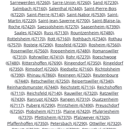
Sarrewerden (67260)
,
Sarre-Union (67260)
,
Sand (67230)
,
Salmbach (67160)
,
Salenthal (67440)
,
Saint-Pierre-Bois
(67220)
,
Saint-Pierre (67140)
,
Saint-Nabor (67530)
,
Saint-
Martin (67220)
,
Saint-Jean-Saverne (67700)
,
Saint-Blaise-la-
Roche (67420)
,
Saessolsheim (67270)
,
Saasenheim (67390)
,
Saales (67420)
,
Russ (67130)
,
Rountzenheim (67480)
,
Rottelsheim (67170)
,
Rott (67160)
,
Rothbach (67340)
,
Rothau
(67570)
,
Rosteig (67290)
,
Rossfeld (67230)
,
Rosheim (67560)
,
Rosenwiller (67560)
,
Roppenheim (67480)
,
Romanswiller
(67310)
,
Rohrwiller (67410)
,
Rohr (67270)
,
Roeschwoog
(67480)
,
Rittershoffen (67690)
,
Ringendorf (67350)
,
Ringeldorf
(67350)
,
Rimsdorf (67260)
,
Riedseltz (67160)
,
Richtolsheim
(67390)
,
Rhinau (67860)
,
Rexingen (67320)
,
Reutenbourg
(67440)
,
Retschwiller (67250)
,
Reipertswiller (67340)
,
Reinhardsmunster (67440)
,
Reichstett (67116)
,
Reichshoffen
(67110)
,
Reichsfeld (67140)
,
Rauwiller (67320)
,
Ratzwiller
(67430)
,
Ranrupt (67420)
,
Rangen (67310)
,
Quatzenheim
(67117)
,
Puberg (67290)
,
Printzheim (67490)
,
Preuschdorf
(67250)
,
Plobsheim (67115)
,
Plaine (67420)
,
Pfulgriesheim
(67370)
,
Pfettisheim (67370)
,
Pfalzweyer (67320)
,
Pfaffenhoffen (67350)
,
Petersbach (67290)
,
Ottwiller (67320)
,