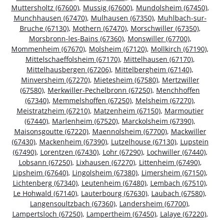
Muttersholtz (67600)
,
Mussig (67600)
,
Mundolsheim (67450)
,
Munchhausen (67470)
,
Mulhausen (67350)
,
Muhlbach-sur-
Bruche (67130)
,
Mothern (67470)
,
Morschwiller (67350)
,
Morsbronn-les-Bains (67360)
,
Monswiller (67700)
,
Mommenheim (67670)
,
Molsheim (67120)
,
Mollkirch (67190)
,
Mittelschaeffolsheim (67170)
,
Mittelhausen (67170)
,
Mittelhausbergen (67206)
,
Mittelbergheim (67140)
,
Minversheim (67270)
,
Mietesheim (67580)
,
Mertzwiller
(67580)
,
Merkwiller-Pechelbronn (67250)
,
Menchhoffen
(67340)
,
Memmelshoffen (67250)
,
Melsheim (67270)
,
Meistratzheim (67210)
,
Matzenheim (67150)
,
Marmoutier
(67440)
,
Marlenheim (67520)
,
Marckolsheim (67390)
,
Maisonsgoutte (67220)
,
Maennolsheim (67700)
,
Mackwiller
(67430)
,
Mackenheim (67390)
,
Lutzelhouse (67130)
,
Lupstein
(67490)
,
Lorentzen (67430)
,
Lohr (67290)
,
Lochwiller (67440)
,
Lobsann (67250)
,
Lixhausen (67270)
,
Littenheim (67490)
,
Lipsheim (67640)
,
Lingolsheim (67380)
,
Limersheim (67150)
,
Lichtenberg (67340)
,
Leutenheim (67480)
,
Lembach (67510)
,
Le Hohwald (67140)
,
Lauterbourg (67630)
,
Laubach (67580)
,
Langensoultzbach (67360)
,
Landersheim (67700)
,
Lampertsloch (67250)
,
Lampertheim (67450)
,
Lalaye (67220)
,