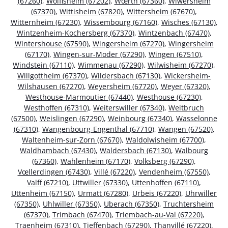
(67260)
,
Wolfisheim (67202)
,
Wœrth (67360)
,
Wiwersheim
(67370)
,
Wittisheim (67820)
,
Wittersheim (67670)
,
Witternheim (67230)
,
Wissembourg (67160)
,
Wisches (67130)
,
Wintzenheim-Kochersberg (67370)
,
Wintzenbach (67470)
,
Wintershouse (67590)
,
Wingersheim (67270)
,
Wingersheim
(67170)
,
Wingen-sur-Moder (67290)
,
Wingen (67510)
,
Windstein (67110)
,
Wimmenau (67290)
,
Wilwisheim (67270)
,
Willgottheim (67370)
,
Wildersbach (67130)
,
Wickersheim-
Wilshausen (67270)
,
Weyersheim (67720)
,
Weyer (67320)
,
Westhouse-Marmoutier (67440)
,
Westhouse (67230)
,
Westhoffen (67310)
,
Weiterswiller (67340)
,
Weitbruch
(67500)
,
Weislingen (67290)
,
Weinbourg (67340)
,
Wasselonne
(67310)
,
Wangenbourg-Engenthal (67710)
,
Wangen (67520)
,
Waltenheim-sur-Zorn (67670)
,
Waldolwisheim (67700)
,
Waldhambach (67430)
,
Waldersbach (67130)
,
Walbourg
(67360)
,
Wahlenheim (67170)
,
Volksberg (67290)
,
Vœllerdingen (67430)
,
Villé (67220)
,
Vendenheim (67550)
,
Valff (67210)
,
Uttwiller (67330)
,
Uttenhoffen (67110)
,
Uttenheim (67150)
,
Urmatt (67280)
,
Urbeis (67220)
,
Uhrwiller
(67350)
,
Uhlwiller (67350)
,
Uberach (67350)
,
Truchtersheim
(67370)
,
Trimbach (67470)
,
Triembach-au-Val (67220)
,
Traenheim (67310)
,
Tieffenbach (67290)
,
Thanvillé (67220)
,