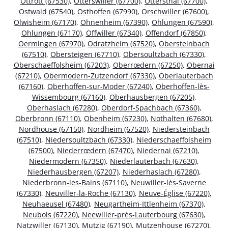
Ottrott (67530)
,
Otterswiller (67700)
,
Ottersthal (67700)
,
Ostwald (67540)
,
Osthoffen (67990)
,
Orschwiller (67600)
,
Olwisheim (67170)
,
Ohnenheim (67390)
,
Ohlungen (67590)
,
Ohlungen (67170)
,
Offwiller (67340)
,
Offendorf (67850)
,
Oermingen (67970)
,
Odratzheim (67520)
,
Obersteinbach
(67510)
,
Obersteigen (67710)
,
Obersoultzbach (67330)
,
Oberschaeffolsheim (67203)
,
Oberrœdern (67250)
,
Obernai
(67210)
,
Obermodern-Zutzendorf (67330)
,
Oberlauterbach
(67160)
,
Oberhoffen-sur-Moder (67240)
,
Oberhoffen-lès-
Wissembourg (67160)
,
Oberhausbergen (67205)
,
Oberhaslach (67280)
,
Oberdorf-Spachbach (67360)
,
Oberbronn (67110)
,
Obenheim (67230)
,
Nothalten (67680)
,
Nordhouse (67150)
,
Nordheim (67520)
,
Niedersteinbach
(67510)
,
Niedersoultzbach (67330)
,
Niederschaeffolsheim
(67500)
,
Niederrœdern (67470)
,
Niedernai (67210)
,
Niedermodern (67350)
,
Niederlauterbach (67630)
,
Niederhausbergen (67207)
,
Niederhaslach (67280)
,
Niederbronn-les-Bains (67110)
,
Neuwiller-lès-Saverne
(67330)
,
Neuviller-la-Roche (67130)
,
Neuve-Église (67220)
,
Neuhaeusel (67480)
,
Neugartheim-Ittlenheim (67370)
,
Neubois (67220)
,
Neewiller-près-Lauterbourg (67630)
,
Natzwiller (67130)
,
Mutzig (67190)
,
Mutzenhouse (67270)
,