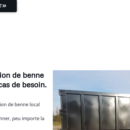
T
tion de benne
cas de besoin.
ion de benne local
nner, peu importe la