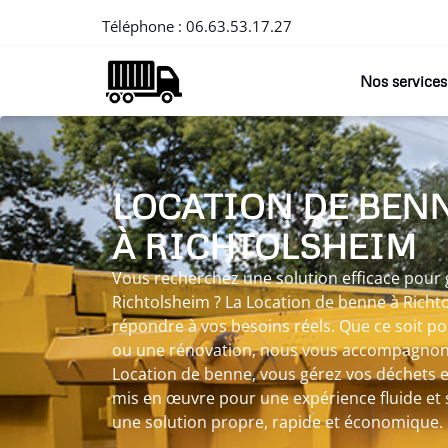
Téléphone :
06.63.53.17.27
Nos services
LOCATION DE BEN
À RICHTOLSHEIM
Vous recherchez une solution efficace pour 
Richtolsheim ? La Location de benne à Rich
répondre à vos besoins réels. Que ce soit p
ou une rénovation, nous vous accompagnons a
Location de benne, vous gérez vos déchets e
mis en œuvre pour une expérience fluide et 
une solution propre, rapide et économique.