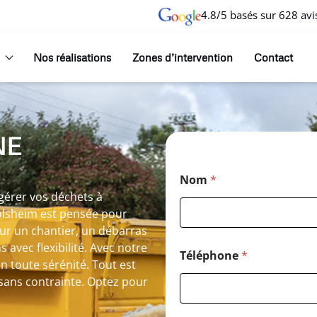
4.8/5 basés sur 628 avi
Nos réalisations
Zones d’intervention
Contact
NE
Nom
*
gérer vos déchets à
tolsheim est pensée pour
our un chantier, un débarras
vec flexibilité. Avec notre
Téléphone
*
n toute sérénité. Tout est
sans contrainte. Optez pour