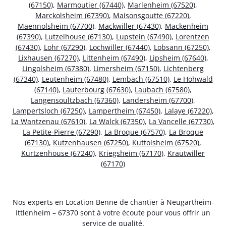
(67150)
,
Marmoutier (67440)
,
Marlenheim (67520)
,
Marckolsheim (67390)
,
Maisonsgoutte (67220)
,
Maennolsheim (67700)
,
Mackwiller (67430)
,
Mackenheim
(67390)
,
Lutzelhouse (67130)
,
Lupstein (67490)
,
Lorentzen
(67430)
,
Lohr (67290)
,
Lochwiller (67440)
,
Lobsann (67250)
,
Lixhausen (67270)
,
Littenheim (67490)
,
Lipsheim (67640)
,
Lingolsheim (67380)
,
Limersheim (67150)
,
Lichtenberg
(67340)
,
Leutenheim (67480)
,
Lembach (67510)
,
Le Hohwald
(67140)
,
Lauterbourg (67630)
,
Laubach (67580)
,
Langensoultzbach (67360)
,
Landersheim (67700)
,
Lampertsloch (67250)
,
Lampertheim (67450)
,
Lalaye (67220)
,
La Wantzenau (67610)
,
La Walck (67350)
,
La Vancelle (67730)
,
La Petite-Pierre (67290)
,
La Broque (67570)
,
La Broque
(67130)
,
Kutzenhausen (67250)
,
Kuttolsheim (67520)
,
Kurtzenhouse (67240)
,
Kriegsheim (67170)
,
Krautwiller
(67170)
Nos experts en Location Benne de chantier à Neugartheim-
Ittlenheim – 67370 sont à votre écoute pour vous offrir un
service de qualité.