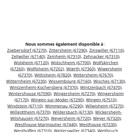
Nous sommes également disponible à
:
Zoebersdorf (67270)
,
Zittersheim (67290)
,
Zinswiller (67110)
,
Zellwiller (67140)
,
Zeinheim (67310)
,
Zehnacker (67310)
,
Wolxheim (67120)
,
Wolschheim (67700)
,
Wolfskirchen
(67260)
,
Wolfisheim (67202)
,
Wœrth (67360)
,
Wiwersheim
(67370)
,
Wittisheim (67820)
,
Wittersheim (67670)
,
Witternheim (67230)
,
Wissembourg (67160)
,
Wisches (67130)
,
Wintzenheim-Kochersberg (67370)
,
Wintzenbach (67470)
,
Wintershouse (67590)
,
Wingersheim (67270)
,
Wingersheim
(67170)
,
Wingen-sur-Moder (67290)
,
Wingen (67510)
,
Windstein (67110)
,
Wimmenau (67290)
,
Wilwisheim (67270)
,
Willgottheim (67370)
,
Wildersbach (67130)
,
Wickersheim-
Wilshausen (67270)
,
Weyersheim (67720)
,
Weyer (67320)
,
Westhouse-Marmoutier (67440)
,
Westhouse (67230)
,
Westhoffen (67310)
,
Weiterswiller (67340)
,
Weitbruch