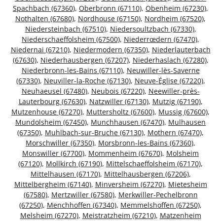
Spachbach (67360)
,
Oberbronn (67110)
,
Obenheim (67230)
,
Nothalten (67680)
,
Nordhouse (67150)
,
Nordheim (67520)
,
Niedersteinbach (67510)
,
Niedersoultzbach (67330)
,
Niederschaeffolsheim (67500)
,
Niederrœdern (67470)
,
Niedernai (67210)
,
Niedermodern (67350)
,
Niederlauterbach
(67630)
,
Niederhausbergen (67207)
,
Niederhaslach (67280)
,
Niederbronn-les-Bains (67110)
,
Neuwiller-lès-Saverne
(67330)
,
Neuviller-la-Roche (67130)
,
Neuve-Église (67220)
,
Neuhaeusel (67480)
,
Neubois (67220)
,
Neewiller-près-
Lauterbourg (67630)
,
Natzwiller (67130)
,
Mutzig (67190)
,
Mutzenhouse (67270)
,
Muttersholtz (67600)
,
Mussig (67600)
,
Mundolsheim (67450)
,
Munchhausen (67470)
,
Mulhausen
(67350)
,
Muhlbach-sur-Bruche (67130)
,
Mothern (67470)
,
Morschwiller (67350)
,
Morsbronn-les-Bains (67360)
,
Monswiller (67700)
,
Mommenheim (67670)
,
Molsheim
(67120)
,
Mollkirch (67190)
,
Mittelschaeffolsheim (67170)
,
Mittelhausen (67170)
,
Mittelhausbergen (67206)
,
Mittelbergheim (67140)
,
Minversheim (67270)
,
Mietesheim
(67580)
,
Mertzwiller (67580)
,
Merkwiller-Pechelbronn
(67250)
,
Menchhoffen (67340)
,
Memmelshoffen (67250)
,
Melsheim (67270)
,
Meistratzheim (67210)
,
Matzenheim