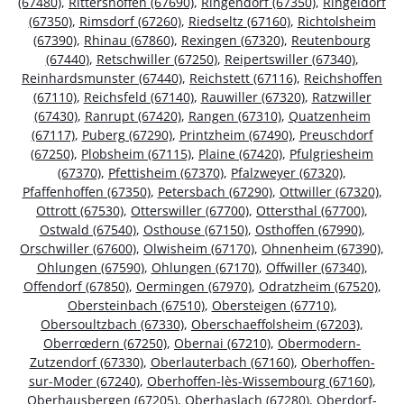
(67480)
,
Rittershoffen (67690)
,
Ringendorf (67350)
,
Ringeldorf
(67350)
,
Rimsdorf (67260)
,
Riedseltz (67160)
,
Richtolsheim
(67390)
,
Rhinau (67860)
,
Rexingen (67320)
,
Reutenbourg
(67440)
,
Retschwiller (67250)
,
Reipertswiller (67340)
,
Reinhardsmunster (67440)
,
Reichstett (67116)
,
Reichshoffen
(67110)
,
Reichsfeld (67140)
,
Rauwiller (67320)
,
Ratzwiller
(67430)
,
Ranrupt (67420)
,
Rangen (67310)
,
Quatzenheim
(67117)
,
Puberg (67290)
,
Printzheim (67490)
,
Preuschdorf
(67250)
,
Plobsheim (67115)
,
Plaine (67420)
,
Pfulgriesheim
(67370)
,
Pfettisheim (67370)
,
Pfalzweyer (67320)
,
Pfaffenhoffen (67350)
,
Petersbach (67290)
,
Ottwiller (67320)
,
Ottrott (67530)
,
Otterswiller (67700)
,
Ottersthal (67700)
,
Ostwald (67540)
,
Osthouse (67150)
,
Osthoffen (67990)
,
Orschwiller (67600)
,
Olwisheim (67170)
,
Ohnenheim (67390)
,
Ohlungen (67590)
,
Ohlungen (67170)
,
Offwiller (67340)
,
Offendorf (67850)
,
Oermingen (67970)
,
Odratzheim (67520)
,
Obersteinbach (67510)
,
Obersteigen (67710)
,
Obersoultzbach (67330)
,
Oberschaeffolsheim (67203)
,
Oberrœdern (67250)
,
Obernai (67210)
,
Obermodern-
Zutzendorf (67330)
,
Oberlauterbach (67160)
,
Oberhoffen-
sur-Moder (67240)
,
Oberhoffen-lès-Wissembourg (67160)
,
Oberhausbergen (67205)
,
Oberhaslach (67280)
,
Oberdorf-