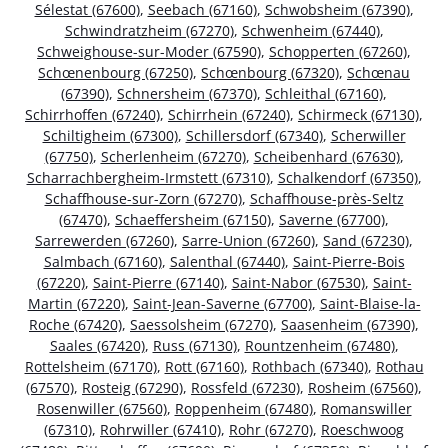
Sélestat (67600)
,
Seebach (67160)
,
Schwobsheim (67390)
,
Schwindratzheim (67270)
,
Schwenheim (67440)
,
Schweighouse-sur-Moder (67590)
,
Schopperten (67260)
,
Schœnenbourg (67250)
,
Schœnbourg (67320)
,
Schœnau
(67390)
,
Schnersheim (67370)
,
Schleithal (67160)
,
Schirrhoffen (67240)
,
Schirrhein (67240)
,
Schirmeck (67130)
,
Schiltigheim (67300)
,
Schillersdorf (67340)
,
Scherwiller
(67750)
,
Scherlenheim (67270)
,
Scheibenhard (67630)
,
Scharrachbergheim-Irmstett (67310)
,
Schalkendorf (67350)
,
Schaffhouse-sur-Zorn (67270)
,
Schaffhouse-près-Seltz
(67470)
,
Schaeffersheim (67150)
,
Saverne (67700)
,
Sarrewerden (67260)
,
Sarre-Union (67260)
,
Sand (67230)
,
Salmbach (67160)
,
Salenthal (67440)
,
Saint-Pierre-Bois
(67220)
,
Saint-Pierre (67140)
,
Saint-Nabor (67530)
,
Saint-
Martin (67220)
,
Saint-Jean-Saverne (67700)
,
Saint-Blaise-la-
Roche (67420)
,
Saessolsheim (67270)
,
Saasenheim (67390)
,
Saales (67420)
,
Russ (67130)
,
Rountzenheim (67480)
,
Rottelsheim (67170)
,
Rott (67160)
,
Rothbach (67340)
,
Rothau
(67570)
,
Rosteig (67290)
,
Rossfeld (67230)
,
Rosheim (67560)
,
Rosenwiller (67560)
,
Roppenheim (67480)
,
Romanswiller
(67310)
,
Rohrwiller (67410)
,
Rohr (67270)
,
Roeschwoog