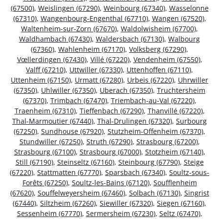
(67500)
,
Weislingen (67290)
,
Weinbourg (67340)
,
Wasselonne
(67310)
,
Wangenbourg-Engenthal (67710)
,
Wangen (67520)
,
Waltenheim-sur-Zorn (67670)
,
Waldolwisheim (67700)
,
Waldhambach (67430)
,
Waldersbach (67130)
,
Walbourg
(67360)
,
Wahlenheim (67170)
,
Volksberg (67290)
,
Vœllerdingen (67430)
,
Villé (67220)
,
Vendenheim (67550)
,
Valff (67210)
,
Uttwiller (67330)
,
Uttenhoffen (67110)
,
Uttenheim (67150)
,
Urmatt (67280)
,
Urbeis (67220)
,
Uhrwiller
(67350)
,
Uhlwiller (67350)
,
Uberach (67350)
,
Truchtersheim
(67370)
,
Trimbach (67470)
,
Triembach-au-Val (67220)
,
Traenheim (67310)
,
Tieffenbach (67290)
,
Thanvillé (67220)
,
Thal-Marmoutier (67440)
,
Thal-Drulingen (67320)
,
Surbourg
(67250)
,
Sundhouse (67920)
,
Stutzheim-Offenheim (67370)
,
Stundwiller (67250)
,
Struth (67290)
,
Strasbourg (67200)
,
Strasbourg (67100)
,
Strasbourg (67000)
,
Stotzheim (67140)
,
Still (67190)
,
Steinseltz (67160)
,
Steinbourg (67790)
,
Steige
(67220)
,
Stattmatten (67770)
,
Sparsbach (67340)
,
Soultz-sous-
Forêts (67250)
,
Soultz-les-Bains (67120)
,
Soufflenheim
(67620)
,
Souffelweyersheim (67460)
,
Solbach (67130)
,
Singrist
(67440)
,
Siltzheim (67260)
,
Siewiller (67320)
,
Siegen (67160)
,
Sessenheim (67770)
,
Sermersheim (67230)
,
Seltz (67470)
,