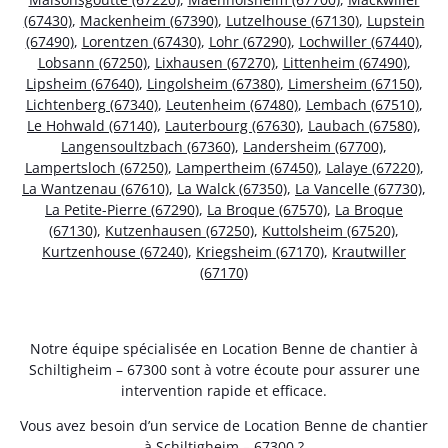
(67430)
,
Mackenheim (67390)
,
Lutzelhouse (67130)
,
Lupstein
(67490)
,
Lorentzen (67430)
,
Lohr (67290)
,
Lochwiller (67440)
,
Lobsann (67250)
,
Lixhausen (67270)
,
Littenheim (67490)
,
Lipsheim (67640)
,
Lingolsheim (67380)
,
Limersheim (67150)
,
Lichtenberg (67340)
,
Leutenheim (67480)
,
Lembach (67510)
,
Le Hohwald (67140)
,
Lauterbourg (67630)
,
Laubach (67580)
,
Langensoultzbach (67360)
,
Landersheim (67700)
,
Lampertsloch (67250)
,
Lampertheim (67450)
,
Lalaye (67220)
,
La Wantzenau (67610)
,
La Walck (67350)
,
La Vancelle (67730)
,
La Petite-Pierre (67290)
,
La Broque (67570)
,
La Broque
(67130)
,
Kutzenhausen (67250)
,
Kuttolsheim (67520)
,
Kurtzenhouse (67240)
,
Kriegsheim (67170)
,
Krautwiller
(67170)
Notre équipe spécialisée en Location Benne de chantier à
Schiltigheim – 67300 sont à votre écoute pour assurer une
intervention rapide et efficace.
Vous avez besoin d’un service de Location Benne de chantier
à Schiltigheim – 67300 ?