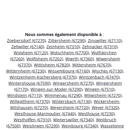
Nous sommes également disponible à
:
Zoebersdorf (67270)
,
Zittersheim (67290)
,
Zinswiller (67110)
,
Zellwiller (67140)
,
Zeinheim (67310)
,
Zehnacker (67310)
,
Wolxheim (67120)
,
Wolschheim (67700)
,
Wolfskirchen
(67260)
,
Wolfisheim (67202)
,
Wœrth (67360)
,
Wiwersheim
(67370)
,
Wittisheim (67820)
,
Wittersheim (67670)
,
Witternheim (67230)
,
Wissembourg (67160)
,
Wisches (67130)
,
Wintzenheim-Kochersberg (67370)
,
Wintzenbach (67470)
,
Wintershouse (67590)
,
Wingersheim (67270)
,
Wingersheim
(67170)
,
Wingen-sur-Moder (67290)
,
Wingen (67510)
,
Windstein (67110)
,
Wimmenau (67290)
,
Wilwisheim (67270)
,
Willgottheim (67370)
,
Wildersbach (67130)
,
Wickersheim-
Wilshausen (67270)
,
Weyersheim (67720)
,
Weyer (67320)
,
Westhouse-Marmoutier (67440)
,
Westhouse (67230)
,
Westhoffen (67310)
,
Weiterswiller (67340)
,
Weitbruch
(67500)
,
Weislingen (67290)
,
Weinbourg (67340)
,
Wasselonne