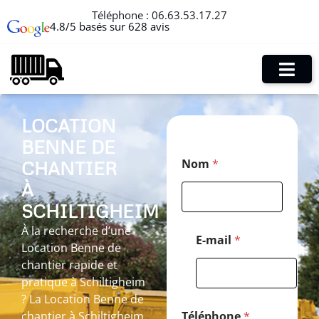
Téléphone :
06.63.53.17.27
4.8/5 basés sur 628 avis
LOCATION
BENNE DE
*
Nom
*
CHANTIER
E
-
À
m
a
SCHILTIGHEIM
i
À la recherche d’une
l
E-mail
*
Location Benne de
*
chantier rapide et
pratique à Schiltigheim
? La Location Benne de
chantier à Schiltigheim
Téléphone
*