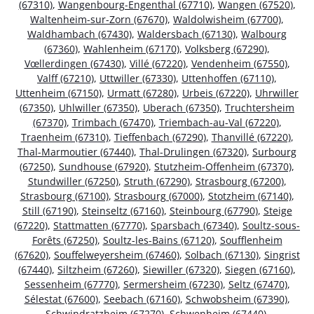
(67310)
,
Wangenbourg-Engenthal (67710)
,
Wangen (67520)
,
Waltenheim-sur-Zorn (67670)
,
Waldolwisheim (67700)
,
Waldhambach (67430)
,
Waldersbach (67130)
,
Walbourg
(67360)
,
Wahlenheim (67170)
,
Volksberg (67290)
,
Vœllerdingen (67430)
,
Villé (67220)
,
Vendenheim (67550)
,
Valff (67210)
,
Uttwiller (67330)
,
Uttenhoffen (67110)
,
Uttenheim (67150)
,
Urmatt (67280)
,
Urbeis (67220)
,
Uhrwiller
(67350)
,
Uhlwiller (67350)
,
Uberach (67350)
,
Truchtersheim
(67370)
,
Trimbach (67470)
,
Triembach-au-Val (67220)
,
Traenheim (67310)
,
Tieffenbach (67290)
,
Thanvillé (67220)
,
Thal-Marmoutier (67440)
,
Thal-Drulingen (67320)
,
Surbourg
(67250)
,
Sundhouse (67920)
,
Stutzheim-Offenheim (67370)
,
Stundwiller (67250)
,
Struth (67290)
,
Strasbourg (67200)
,
Strasbourg (67100)
,
Strasbourg (67000)
,
Stotzheim (67140)
,
Still (67190)
,
Steinseltz (67160)
,
Steinbourg (67790)
,
Steige
(67220)
,
Stattmatten (67770)
,
Sparsbach (67340)
,
Soultz-sous-
Forêts (67250)
,
Soultz-les-Bains (67120)
,
Soufflenheim
(67620)
,
Souffelweyersheim (67460)
,
Solbach (67130)
,
Singrist
(67440)
,
Siltzheim (67260)
,
Siewiller (67320)
,
Siegen (67160)
,
Sessenheim (67770)
,
Sermersheim (67230)
,
Seltz (67470)
,
Sélestat (67600)
,
Seebach (67160)
,
Schwobsheim (67390)
,
Schwindratzheim (67270)
,
Schwenheim (67440)
,