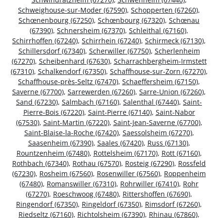
Schweighouse-sur-Moder (67590)
,
Schopperten (67260)
,
Schœnenbourg (67250)
,
Schœnbourg (67320)
,
Schœnau
(67390)
,
Schnersheim (67370)
,
Schleithal (67160)
,
Schirrhoffen (67240)
,
Schirrhein (67240)
,
Schirmeck (67130)
,
Schillersdorf (67340)
,
Scherwiller (67750)
,
Scherlenheim
(67270)
,
Scheibenhard (67630)
,
Scharrachbergheim-Irmstett
(67310)
,
Schalkendorf (67350)
,
Schaffhouse-sur-Zorn (67270)
,
Schaffhouse-près-Seltz (67470)
,
Schaeffersheim (67150)
,
Saverne (67700)
,
Sarrewerden (67260)
,
Sarre-Union (67260)
,
Sand (67230)
,
Salmbach (67160)
,
Salenthal (67440)
,
Saint-
Pierre-Bois (67220)
,
Saint-Pierre (67140)
,
Saint-Nabor
(67530)
,
Saint-Martin (67220)
,
Saint-Jean-Saverne (67700)
,
Saint-Blaise-la-Roche (67420)
,
Saessolsheim (67270)
,
Saasenheim (67390)
,
Saales (67420)
,
Russ (67130)
,
Rountzenheim (67480)
,
Rottelsheim (67170)
,
Rott (67160)
,
Rothbach (67340)
,
Rothau (67570)
,
Rosteig (67290)
,
Rossfeld
(67230)
,
Rosheim (67560)
,
Rosenwiller (67560)
,
Roppenheim
(67480)
,
Romanswiller (67310)
,
Rohrwiller (67410)
,
Rohr
(67270)
,
Roeschwoog (67480)
,
Rittershoffen (67690)
,
Ringendorf (67350)
,
Ringeldorf (67350)
,
Rimsdorf (67260)
,
Riedseltz (67160)
,
Richtolsheim (67390)
,
Rhinau (67860)
,