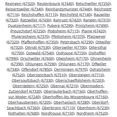
Rexingen (67320)
,
Reutenbourg (67440)
,
Retschwiller (67250)
,
Reipertswiller (67340)
,
Reinhardsmunster (67440)
,
Reichstett
(67116)
,
Reichshoffen (67110)
,
Reichsfeld (67140)
,
Rauwiller
(67320)
,
Ratzwiller (67430)
,
Ranrupt (67420)
,
Rangen (67310)
,
Quatzenheim (67117)
,
Puberg (67290)
,
Printzheim (67490)
,
Preuschdorf (67250)
,
Plobsheim (67115)
,
Plaine (67420)
,
Pfulgriesheim (67370)
,
Pfettisheim (67370)
,
Pfalzweyer
(67320)
,
Pfaffenhoffen (67350)
,
Petersbach (67290)
,
Ottwiller
(67320)
,
Ottrott (67530)
,
Otterswiller (67700)
,
Ottersthal
(67700)
,
Ostwald (67540)
,
Osthouse (67150)
,
Osthoffen
(67990)
,
Orschwiller (67600)
,
Olwisheim (67170)
,
Ohnenheim
(67390)
,
Ohlungen (67590)
,
Ohlungen (67170)
,
Offwiller
(67340)
,
Offendorf (67850)
,
Oermingen (67970)
,
Odratzheim
(67520)
,
Obersteinbach (67510)
,
Obersteigen (67710)
,
Obersoultzbach (67330)
,
Oberschaeffolsheim (67203)
,
Oberrœdern (67250)
,
Obernai (67210)
,
Obermodern-
Zutzendorf (67330)
,
Oberlauterbach (67160)
,
Oberhoffen-
sur-Moder (67240)
,
Oberhoffen-lès-Wissembourg (67160)
,
Oberhausbergen (67205)
,
Oberhaslach (67280)
,
Oberdorf-
Spachbach (67360)
,
Oberbronn (67110)
,
Obenheim (67230)
,
Nothalten (67680)
,
Nordhouse (67150)
,
Nordheim (67520)
,