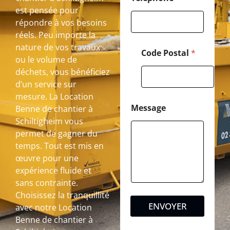
est pensée pour
répondre à vos besoins
réels. Peu importe la
nature de vos travaux
Code Postal
*
ou le volume de
déchets, vous bénéficiez
d’un service sur
mesure. La Location
Message
Benne de chantier à
Schiltigheim vous
permet de gagner du
temps. Tout est mis en
œuvre pour une
expérience fluide et
sans contrainte.
Choisissez la tranquillité
ENVOYER
avec notre Location
Benne de chantier à