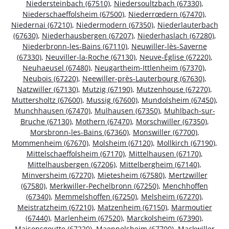
Niedersteinbach (67510)
,
Niedersoultzbach (67330)
,
Niederschaeffolsheim (67500)
,
Niederrœdern (67470)
,
Niedernai (67210)
,
Niedermodern (67350)
,
Niederlauterbach
(67630)
,
Niederhausbergen (67207)
,
Niederhaslach (67280)
,
Niederbronn-les-Bains (67110)
,
Neuwiller-lès-Saverne
(67330)
,
Neuviller-la-Roche (67130)
,
Neuve-Église (67220)
,
Neuhaeusel (67480)
,
Neugartheim-Ittlenheim (67370)
,
Neubois (67220)
,
Neewiller-près-Lauterbourg (67630)
,
Natzwiller (67130)
,
Mutzig (67190)
,
Mutzenhouse (67270)
,
Muttersholtz (67600)
,
Mussig (67600)
,
Mundolsheim (67450)
,
Munchhausen (67470)
,
Mulhausen (67350)
,
Muhlbach-sur-
Bruche (67130)
,
Mothern (67470)
,
Morschwiller (67350)
,
Morsbronn-les-Bains (67360)
,
Monswiller (67700)
,
Mommenheim (67670)
,
Molsheim (67120)
,
Mollkirch (67190)
,
Mittelschaeffolsheim (67170)
,
Mittelhausen (67170)
,
Mittelhausbergen (67206)
,
Mittelbergheim (67140)
,
Minversheim (67270)
,
Mietesheim (67580)
,
Mertzwiller
(67580)
,
Merkwiller-Pechelbronn (67250)
,
Menchhoffen
(67340)
,
Memmelshoffen (67250)
,
Melsheim (67270)
,
Meistratzheim (67210)
,
Matzenheim (67150)
,
Marmoutier
(67440)
,
Marlenheim (67520)
,
Marckolsheim (67390)
,
Maisonsgoutte (67220)
,
Maennolsheim (67700)
,
Mackwiller