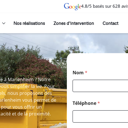
4.8/5 basés sur 628 avi
Nos réalisations
Zones d’intervention
Contact
Nom
*
ne à Marlenheim ? Notre
us simplifier la vie. Pour
nels, nous proposons des
Marlenheim vous permet de
Téléphone
*
 pour vous offrir un
acité et de la proximité.