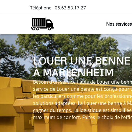
Téléphone :
06.63.53.17.27
Nos services
LOUER UNE BENNE
À MARLENHEIM
Besoin d’un service fiable de Louer une ben
service de Louer une benne est conçu pour vo
les particuliers comme pour les profession
solutions adaptées. La Louer une benne à 
gagner du temps. La logistique est simplifiée
maximum de confort. Faites le choix de l’effic