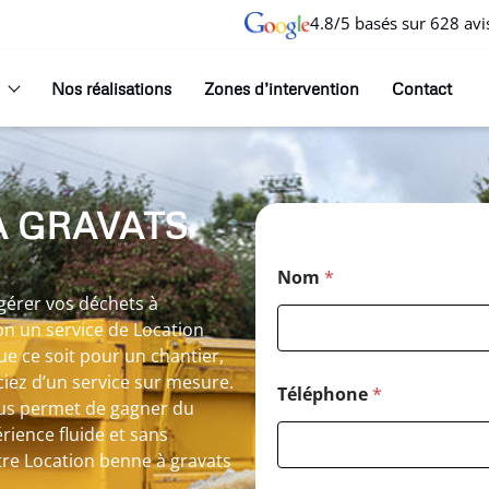
4.8/5 basés sur 628 avi
Nos réalisations
Zones d’intervention
Contact
À GRAVATS
Nom
*
gérer vos déchets à
n un service de Location
e ce soit pour un chantier,
iez d’un service sur mesure.
Téléphone
*
ous permet de gagner du
ience fluide et sans
otre Location benne à gravats