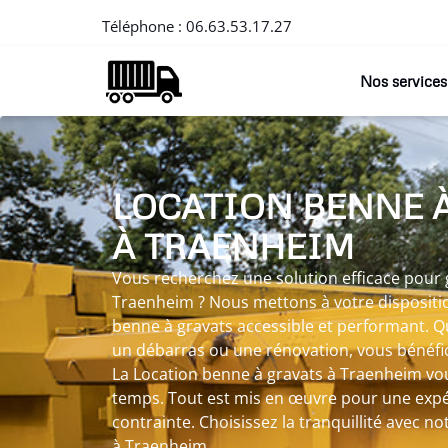
Téléphone :
06.63.53.17.27
Nos services
LOCATION BENNE 
À TRAENHEIM
Vous recherchez une solution efficace pour 
Traenheim ? Nous mettons à votre dispositio
benne à gravats accessible et performant. Qu
un débarras ou une rénovation, vous bénéfic
La Location benne à gravats à Traenheim v
temps. Tout est mis en œuvre pour une expér
contrainte. Choisissez la tranquillité avec n
à Traenheim.