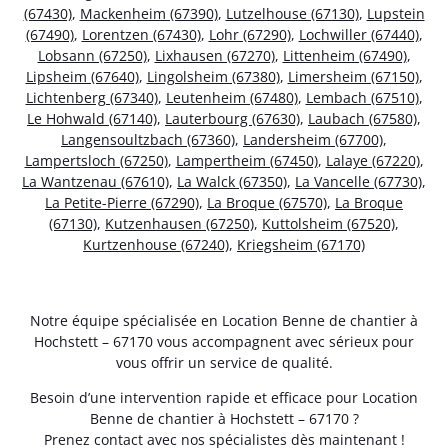
(67430)
,
Mackenheim (67390)
,
Lutzelhouse (67130)
,
Lupstein
(67490)
,
Lorentzen (67430)
,
Lohr (67290)
,
Lochwiller (67440)
,
Lobsann (67250)
,
Lixhausen (67270)
,
Littenheim (67490)
,
Lipsheim (67640)
,
Lingolsheim (67380)
,
Limersheim (67150)
,
Lichtenberg (67340)
,
Leutenheim (67480)
,
Lembach (67510)
,
Le Hohwald (67140)
,
Lauterbourg (67630)
,
Laubach (67580)
,
Langensoultzbach (67360)
,
Landersheim (67700)
,
Lampertsloch (67250)
,
Lampertheim (67450)
,
Lalaye (67220)
,
La Wantzenau (67610)
,
La Walck (67350)
,
La Vancelle (67730)
,
La Petite-Pierre (67290)
,
La Broque (67570)
,
La Broque
(67130)
,
Kutzenhausen (67250)
,
Kuttolsheim (67520)
,
Kurtzenhouse (67240)
,
Kriegsheim (67170)
Notre équipe spécialisée en Location Benne de chantier à
Hochstett – 67170 vous accompagnent avec sérieux pour
vous offrir un service de qualité.
Besoin d’une intervention rapide et efficace pour Location
Benne de chantier à Hochstett – 67170 ?
Prenez contact avec nos spécialistes dès maintenant !