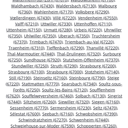
Waldhambach (67430)
,
Waldersbach (67130)
,
Walbourg
(67360)
,
Wahlenheim (67170)
,
Volksberg (67290)
,
Vœllerdingen (67430)
,
Villé (67220)
,
Vendenheim (67550)
,
Valff (67210)
,
Uttwiller (67330)
,
Uttenhoffen (67110)
,
Uttenheim (67150)
,
Urmatt (67280)
,
Urbeis (67220)
,
Uhrwiller
(67350)
,
Uhlwiller (67350)
,
Uberach (67350)
,
Truchtersheim
(67370)
,
Trimbach (67470)
,
Triembach-au-Val (67220)
,
Traenheim (67310)
,
Tieffenbach (67290)
,
Thanvillé (67220)
,
Thal-Marmoutier (67440)
,
Thal-Drulingen (67320)
,
Surbourg
(67250)
,
Sundhouse (67920)
,
Stutzheim-Offenheim (67370)
,
Stundwiller (67250)
,
Struth (67290)
,
Strasbourg (67200)
,
Strasbourg (67100)
,
Strasbourg (67000)
,
Stotzheim (67140)
,
Still (67190)
,
Steinseltz (67160)
,
Steinbourg (67790)
,
Steige
(67220)
,
Stattmatten (67770)
,
Sparsbach (67340)
,
Soultz-sous-
Forêts (67250)
,
Soultz-les-Bains (67120)
,
Soufflenheim
(67620)
,
Souffelweyersheim (67460)
,
Solbach (67130)
,
Singrist
(67440)
,
Siltzheim (67260)
,
Siewiller (67320)
,
Siegen (67160)
,
Sessenheim (67770)
,
Sermersheim (67230)
,
Seltz (67470)
,
Sélestat (67600)
,
Seebach (67160)
,
Schwobsheim (67390)
,
Schwindratzheim (67270)
,
Schwenheim (67440)
,
Schweighouse-sur-Moder (67590)
,
Schopperten (67260)
,