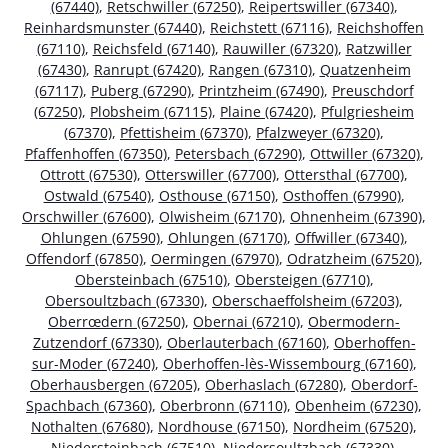
(67440)
,
Retschwiller (67250)
,
Reipertswiller (67340)
,
Reinhardsmunster (67440)
,
Reichstett (67116)
,
Reichshoffen
(67110)
,
Reichsfeld (67140)
,
Rauwiller (67320)
,
Ratzwiller
(67430)
,
Ranrupt (67420)
,
Rangen (67310)
,
Quatzenheim
(67117)
,
Puberg (67290)
,
Printzheim (67490)
,
Preuschdorf
(67250)
,
Plobsheim (67115)
,
Plaine (67420)
,
Pfulgriesheim
(67370)
,
Pfettisheim (67370)
,
Pfalzweyer (67320)
,
Pfaffenhoffen (67350)
,
Petersbach (67290)
,
Ottwiller (67320)
,
Ottrott (67530)
,
Otterswiller (67700)
,
Ottersthal (67700)
,
Ostwald (67540)
,
Osthouse (67150)
,
Osthoffen (67990)
,
Orschwiller (67600)
,
Olwisheim (67170)
,
Ohnenheim (67390)
,
Ohlungen (67590)
,
Ohlungen (67170)
,
Offwiller (67340)
,
Offendorf (67850)
,
Oermingen (67970)
,
Odratzheim (67520)
,
Obersteinbach (67510)
,
Obersteigen (67710)
,
Obersoultzbach (67330)
,
Oberschaeffolsheim (67203)
,
Oberrœdern (67250)
,
Obernai (67210)
,
Obermodern-
Zutzendorf (67330)
,
Oberlauterbach (67160)
,
Oberhoffen-
sur-Moder (67240)
,
Oberhoffen-lès-Wissembourg (67160)
,
Oberhausbergen (67205)
,
Oberhaslach (67280)
,
Oberdorf-
Spachbach (67360)
,
Oberbronn (67110)
,
Obenheim (67230)
,
Nothalten (67680)
,
Nordhouse (67150)
,
Nordheim (67520)
,
Niedersteinbach (67510)
,
Niedersoultzbach (67330)
,