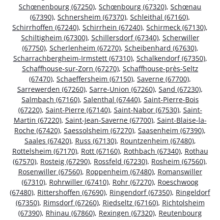
Schœnenbourg (67250)
,
Schœnbourg (67320)
,
Schœnau
(67390)
,
Schnersheim (67370)
,
Schleithal (67160)
,
Schirrhoffen (67240)
,
Schirrhein (67240)
,
Schirmeck (67130)
,
Schiltigheim (67300)
,
Schillersdorf (67340)
,
Scherwiller
(67750)
,
Scherlenheim (67270)
,
Scheibenhard (67630)
,
Scharrachbergheim-Irmstett (67310)
,
Schalkendorf (67350)
,
Schaffhouse-sur-Zorn (67270)
,
Schaffhouse-près-Seltz
(67470)
,
Schaeffersheim (67150)
,
Saverne (67700)
,
Sarrewerden (67260)
,
Sarre-Union (67260)
,
Sand (67230)
,
Salmbach (67160)
,
Salenthal (67440)
,
Saint-Pierre-Bois
(67220)
,
Saint-Pierre (67140)
,
Saint-Nabor (67530)
,
Saint-
Martin (67220)
,
Saint-Jean-Saverne (67700)
,
Saint-Blaise-la-
Roche (67420)
,
Saessolsheim (67270)
,
Saasenheim (67390)
,
Saales (67420)
,
Russ (67130)
,
Rountzenheim (67480)
,
Rottelsheim (67170)
,
Rott (67160)
,
Rothbach (67340)
,
Rothau
(67570)
,
Rosteig (67290)
,
Rossfeld (67230)
,
Rosheim (67560)
,
Rosenwiller (67560)
,
Roppenheim (67480)
,
Romanswiller
(67310)
,
Rohrwiller (67410)
,
Rohr (67270)
,
Roeschwoog
(67480)
,
Rittershoffen (67690)
,
Ringendorf (67350)
,
Ringeldorf
(67350)
,
Rimsdorf (67260)
,
Riedseltz (67160)
,
Richtolsheim
(67390)
,
Rhinau (67860)
,
Rexingen (67320)
,
Reutenbourg