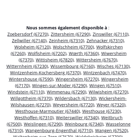
Nous sommes également disponible à
:
Zoebersdorf (67270)
,
Zittersheim (67290)
,
Zinswiller (67110)
,
Zellwiller (67140)
,
Zeinheim (67310)
,
Zehnacker (67310)
,
Wolxheim (67120)
,
Wolschheim (67700)
,
Wolfskirchen
(67260)
,
Wolfisheim (67202)
,
Wœrth (67360)
,
Wiwersheim
(67370)
,
Wittisheim (67820)
,
Wittersheim (67670)
,
Witternheim (67230)
,
Wissembourg (67160)
,
Wisches (67130)
,
Wintzenheim-Kochersberg (67370)
,
Wintzenbach (67470)
,
Wintershouse (67590)
,
Wingersheim (67270)
,
Wingersheim
(67170)
,
Wingen-sur-Moder (67290)
,
Wingen (67510)
,
Windstein (67110)
,
Wimmenau (67290)
,
Wilwisheim (67270)
,
Willgottheim (67370)
,
Wildersbach (67130)
,
Wickersheim-
Wilshausen (67270)
,
Weyersheim (67720)
,
Weyer (67320)
,
Westhouse-Marmoutier (67440)
,
Westhouse (67230)
,
Westhoffen (67310)
,
Weiterswiller (67340)
,
Weitbruch
(67500)
,
Weislingen (67290)
,
Weinbourg (67340)
,
Wasselonne
(67310)
,
Wangenbourg-Engenthal (67710)
,
Wangen (67520)
,
Waltenheim-sur-Zorn (67670)
,
Waldolwisheim (67700)
,