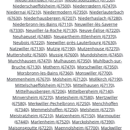
Niederschaeffolsheim (67500)
,
Niederrœdern (67470)
,
Niedernai (67210)
,
Niedermodern (67350)
,
Niederlauterbach
(67630)
,
Niederhausbergen (67207)
,
Niederhaslach (67280)
,
Niederbronn-les-Bains (67110)
,
Neuwiller-lès-Saverne
(67330)
,
Neuviller-la-Roche (67130)
,
Neuve-Église (67220)
,
Neuhaeusel (67480)
,
Neugartheim-Ittlenheim (67370)
,
Neubois (67220)
,
Neewiller-près-Lauterbourg (67630)
,
Natzwiller (67130)
,
Mutzig (67190)
,
Mutzenhouse (67270)
,
Muttersholtz (67600)
,
Mussig (67600)
,
Mundolsheim (67450)
,
Munchhausen (67470)
,
Mulhausen (67350)
,
Muhlbach-sur-
Bruche (67130)
,
Mothern (67470)
,
Morschwiller (67350)
,
Morsbronn-les-Bains (67360)
,
Monswiller (67700)
,
Mommenheim (67670)
,
Molsheim (67120)
,
Mollkirch (67190)
,
Mittelschaeffolsheim (67170)
,
Mittelhausen (67170)
,
Mittelhausbergen (67206)
,
Mittelbergheim (67140)
,
Minversheim (67270)
,
Mietesheim (67580)
,
Mertzwiller
(67580)
,
Merkwiller-Pechelbronn (67250)
,
Menchhoffen
(67340)
,
Memmelshoffen (67250)
,
Melsheim (67270)
,
Meistratzheim (67210)
,
Matzenheim (67150)
,
Marmoutier
(67440)
,
Marlenheim (67520)
,
Marckolsheim (67390)
,
Maisonsgoutte (67220)
,
Maennolsheim (67700)
,
Mackwiller