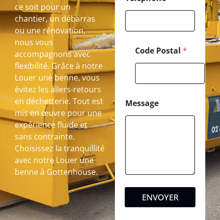
ce soit pour un
chantier, un débarras
ou une rénovation,
nous vous
Code Postal
*
accompagnons avec
flexibilité. Grâce à notre
Louer une benne, vous
évitez les allers-retours
en déchetterie. Tout est
Message
mis en œuvre pour une
expérience fluide et
sans contrainte.
Choisissez la tranquillité
avec notre Louer une
benne à Gottenhouse.
ENVOYER