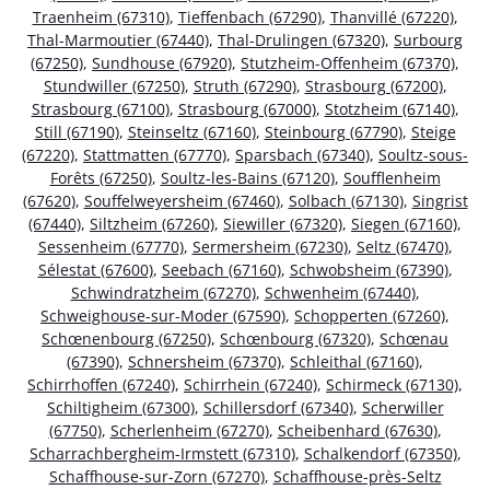
Traenheim (67310)
,
Tieffenbach (67290)
,
Thanvillé (67220)
,
Thal-Marmoutier (67440)
,
Thal-Drulingen (67320)
,
Surbourg
(67250)
,
Sundhouse (67920)
,
Stutzheim-Offenheim (67370)
,
Stundwiller (67250)
,
Struth (67290)
,
Strasbourg (67200)
,
Strasbourg (67100)
,
Strasbourg (67000)
,
Stotzheim (67140)
,
Still (67190)
,
Steinseltz (67160)
,
Steinbourg (67790)
,
Steige
(67220)
,
Stattmatten (67770)
,
Sparsbach (67340)
,
Soultz-sous-
Forêts (67250)
,
Soultz-les-Bains (67120)
,
Soufflenheim
(67620)
,
Souffelweyersheim (67460)
,
Solbach (67130)
,
Singrist
(67440)
,
Siltzheim (67260)
,
Siewiller (67320)
,
Siegen (67160)
,
Sessenheim (67770)
,
Sermersheim (67230)
,
Seltz (67470)
,
Sélestat (67600)
,
Seebach (67160)
,
Schwobsheim (67390)
,
Schwindratzheim (67270)
,
Schwenheim (67440)
,
Schweighouse-sur-Moder (67590)
,
Schopperten (67260)
,
Schœnenbourg (67250)
,
Schœnbourg (67320)
,
Schœnau
(67390)
,
Schnersheim (67370)
,
Schleithal (67160)
,
Schirrhoffen (67240)
,
Schirrhein (67240)
,
Schirmeck (67130)
,
Schiltigheim (67300)
,
Schillersdorf (67340)
,
Scherwiller
(67750)
,
Scherlenheim (67270)
,
Scheibenhard (67630)
,
Scharrachbergheim-Irmstett (67310)
,
Schalkendorf (67350)
,
Schaffhouse-sur-Zorn (67270)
,
Schaffhouse-près-Seltz