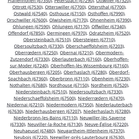
Pfaffenhoffen (67350)
,
Petersbach (67290)
,
Ottwiller (67320)
,
Ottrott (67530)
,
Otterswiller (67700)
,
Ottersthal (67700)
,
Ostwald (67540)
,
Osthouse (67150)
,
Osthoffen (67990)
,
Orschwiller (67600)
,
Olwisheim (67170)
,
Ohnenheim (67390)
,
Ohlungen (67590)
,
Ohlungen (67170)
,
Offwiller (67340)
,
Offendorf (67850)
,
Oermingen (67970)
,
Odratzheim (67520)
,
Obersteinbach (67510)
,
Obersteigen (67710)
,
Obersoultzbach (67330)
,
Oberschaeffolsheim (67203)
,
Oberrœdern (67250)
,
Obernai (67210)
,
Obermodern-
Zutzendorf (67330)
,
Oberlauterbach (67160)
,
Oberhoffen-
sur-Moder (67240)
,
Oberhoffen-lès-Wissembourg (67160)
,
Oberhausbergen (67205)
,
Oberhaslach (67280)
,
Oberdorf-
Spachbach (67360)
,
Oberbronn (67110)
,
Obenheim (67230)
,
Nothalten (67680)
,
Nordhouse (67150)
,
Nordheim (67520)
,
Niedersteinbach (67510)
,
Niedersoultzbach (67330)
,
Niederschaeffolsheim (67500)
,
Niederrœdern (67470)
,
Niedernai (67210)
,
Niedermodern (67350)
,
Niederlauterbach
(67630)
,
Niederhausbergen (67207)
,
Niederhaslach (67280)
,
Niederbronn-les-Bains (67110)
,
Neuwiller-lès-Saverne
(67330)
,
Neuviller-la-Roche (67130)
,
Neuve-Église (67220)
,
Neuhaeusel (67480)
,
Neugartheim-Ittlenheim (67370)
,
Neubois (67220)
,
Neewiller-près-Lauterbourg (67630)
,