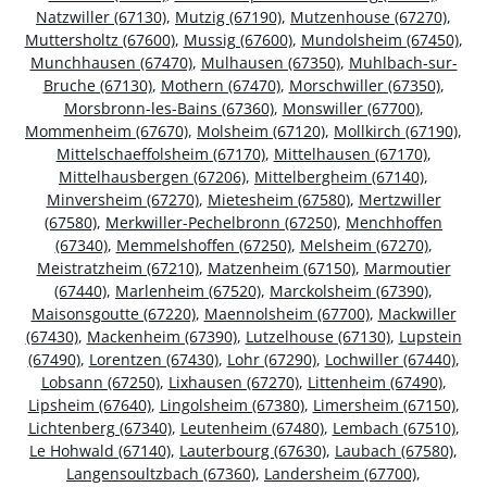
Natzwiller (67130)
,
Mutzig (67190)
,
Mutzenhouse (67270)
,
Muttersholtz (67600)
,
Mussig (67600)
,
Mundolsheim (67450)
,
Munchhausen (67470)
,
Mulhausen (67350)
,
Muhlbach-sur-
Bruche (67130)
,
Mothern (67470)
,
Morschwiller (67350)
,
Morsbronn-les-Bains (67360)
,
Monswiller (67700)
,
Mommenheim (67670)
,
Molsheim (67120)
,
Mollkirch (67190)
,
Mittelschaeffolsheim (67170)
,
Mittelhausen (67170)
,
Mittelhausbergen (67206)
,
Mittelbergheim (67140)
,
Minversheim (67270)
,
Mietesheim (67580)
,
Mertzwiller
(67580)
,
Merkwiller-Pechelbronn (67250)
,
Menchhoffen
(67340)
,
Memmelshoffen (67250)
,
Melsheim (67270)
,
Meistratzheim (67210)
,
Matzenheim (67150)
,
Marmoutier
(67440)
,
Marlenheim (67520)
,
Marckolsheim (67390)
,
Maisonsgoutte (67220)
,
Maennolsheim (67700)
,
Mackwiller
(67430)
,
Mackenheim (67390)
,
Lutzelhouse (67130)
,
Lupstein
(67490)
,
Lorentzen (67430)
,
Lohr (67290)
,
Lochwiller (67440)
,
Lobsann (67250)
,
Lixhausen (67270)
,
Littenheim (67490)
,
Lipsheim (67640)
,
Lingolsheim (67380)
,
Limersheim (67150)
,
Lichtenberg (67340)
,
Leutenheim (67480)
,
Lembach (67510)
,
Le Hohwald (67140)
,
Lauterbourg (67630)
,
Laubach (67580)
,
Langensoultzbach (67360)
,
Landersheim (67700)
,