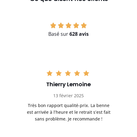
Basé sur
628 avis
Thierry Lemoine
13 février 2025
Très bon rapport qualité-prix. La benne
t
est arrivée à l’heure et le retrait s’est fait
ch
sans problème. Je recommande !