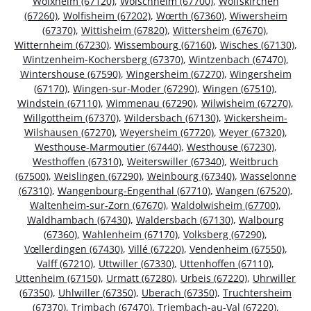
Wolxheim (67120)
,
Wolschheim (67700)
,
Wolfskirchen
(67260)
,
Wolfisheim (67202)
,
Wœrth (67360)
,
Wiwersheim
(67370)
,
Wittisheim (67820)
,
Wittersheim (67670)
,
Witternheim (67230)
,
Wissembourg (67160)
,
Wisches (67130)
,
Wintzenheim-Kochersberg (67370)
,
Wintzenbach (67470)
,
Wintershouse (67590)
,
Wingersheim (67270)
,
Wingersheim
(67170)
,
Wingen-sur-Moder (67290)
,
Wingen (67510)
,
Windstein (67110)
,
Wimmenau (67290)
,
Wilwisheim (67270)
,
Willgottheim (67370)
,
Wildersbach (67130)
,
Wickersheim-
Wilshausen (67270)
,
Weyersheim (67720)
,
Weyer (67320)
,
Westhouse-Marmoutier (67440)
,
Westhouse (67230)
,
Westhoffen (67310)
,
Weiterswiller (67340)
,
Weitbruch
(67500)
,
Weislingen (67290)
,
Weinbourg (67340)
,
Wasselonne
(67310)
,
Wangenbourg-Engenthal (67710)
,
Wangen (67520)
,
Waltenheim-sur-Zorn (67670)
,
Waldolwisheim (67700)
,
Waldhambach (67430)
,
Waldersbach (67130)
,
Walbourg
(67360)
,
Wahlenheim (67170)
,
Volksberg (67290)
,
Vœllerdingen (67430)
,
Villé (67220)
,
Vendenheim (67550)
,
Valff (67210)
,
Uttwiller (67330)
,
Uttenhoffen (67110)
,
Uttenheim (67150)
,
Urmatt (67280)
,
Urbeis (67220)
,
Uhrwiller
(67350)
,
Uhlwiller (67350)
,
Uberach (67350)
,
Truchtersheim
(67370)
,
Trimbach (67470)
,
Triembach-au-Val (67220)
,