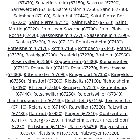
(67470)
,
Schaeffersheim (67150)
,
Saverne (67700)
,
Sarrewerden (67260)
,
Sarre-Union (67260)
,
Sand (67230)
,
Salmbach (67160)
,
Salenthal (67440)
,
Saint-Pierre-Bois
(67220)
,
Saint-Pierre (67140)
,
Saint-Nabor (67530)
,
Saint-
Martin (67220)
,
Saint-Jean-Saverne (67700)
,
Saint-Blaise-la-
Roche (67420)
,
Saessolsheim (67270)
,
Saasenheim (67390)
,
Saales (67420)
,
Russ (67130)
,
Rountzenheim (67480)
,
Rottelsheim (67170)
,
Rott (67160)
,
Rothbach (67340)
,
Rothau
(67570)
,
Rosteig (67290)
,
Rossfeld (67230)
,
Rosheim (67560)
,
Rosenwiller (67560)
,
Roppenheim (67480)
,
Romanswiller
(67310)
,
Rohrwiller (67410)
,
Rohr (67270)
,
Roeschwoog
(67480)
,
Rittershoffen (67690)
,
Ringendorf (67350)
,
Ringeldorf
(67350)
,
Rimsdorf (67260)
,
Riedseltz (67160)
,
Richtolsheim
(67390)
,
Rhinau (67860)
,
Rexingen (67320)
,
Reutenbourg
(67440)
,
Retschwiller (67250)
,
Reipertswiller (67340)
,
Reinhardsmunster (67440)
,
Reichstett (67116)
,
Reichshoffen
(67110)
,
Reichsfeld (67140)
,
Rauwiller (67320)
,
Ratzwiller
(67430)
,
Ranrupt (67420)
,
Rangen (67310)
,
Quatzenheim
(67117)
,
Puberg (67290)
,
Printzheim (67490)
,
Preuschdorf
(67250)
,
Plobsheim (67115)
,
Plaine (67420)
,
Pfulgriesheim
(67370)
,
Pfettisheim (67370)
,
Pfalzweyer (67320)
,