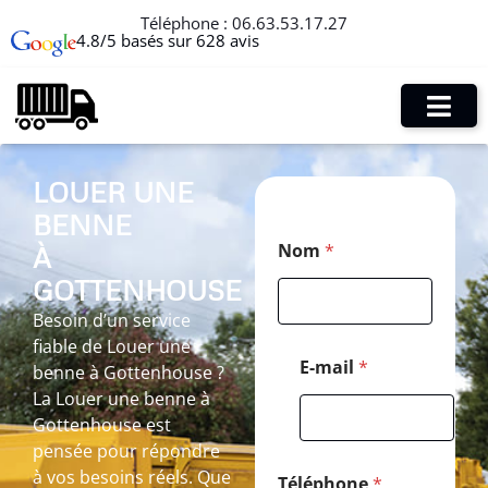
Téléphone :
06.63.53.17.27
4.8/5 basés sur 628 avis
LOUER UNE
BENNE
*
Nom
*
À
N
o
GOTTENHOUSE
m
*
Besoin d’un service
fiable de Louer une
E-mail
*
benne à Gottenhouse ?
La Louer une benne à
Gottenhouse est
pensée pour répondre
à vos besoins réels. Que
Téléphone
*