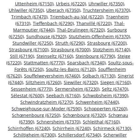
Uttenheim (67150)
,
Urbeis (67220)
,
Uhrwiller (67350)
,
Uhlwiller (67350)
,
Uberach (67350)
,
Truchtersheim (67370)
,
Trimbach (67470)
,
Triembach-au-Val (67220)
,
Traenheim
(67310)
,
Tieffenbach (67290)
,
Thanvillé (67220)
,
Thal-
Marmoutier (67440)
,
Thal-Drulingen (67320)
,
Surbourg
(67250)
,
Sundhouse (67920)
,
Stutzheim-Offenheim (67370)
,
Stundwiller (67250)
,
Struth (67290)
,
Strasbourg (67200)
,
Strasbourg (67100)
,
Strasbourg (67000)
,
Stotzheim (67140)
,
Still (67190)
,
Steinseltz (67160)
,
Steinbourg (67790)
,
Steige
(67220)
,
Stattmatten (67770)
,
Sparsbach (67340)
,
Soultz-sous-
Forêts (67250)
,
Soultz-les-Bains (67120)
,
Soufflenheim
(67620)
,
Souffelweyersheim (67460)
,
Solbach (67130)
,
Singrist
(67440)
,
Siltzheim (67260)
,
Siewiller (67320)
,
Siegen (67160)
,
Sessenheim (67770)
,
Sermersheim (67230)
,
Seltz (67470)
,
Sélestat (67600)
,
Seebach (67160)
,
Schwobsheim (67390)
,
Schwindratzheim (67270)
,
Schwenheim (67440)
,
Schweighouse-sur-Moder (67590)
,
Schopperten (67260)
,
Schœnenbourg (67250)
,
Schœnbourg (67320)
,
Schœnau
(67390)
,
Schnersheim (67370)
,
Schleithal (67160)
,
Schirrhoffen (67240)
,
Schirrhein (67240)
,
Schirmeck (67130)
,
Schiltigheim (67300)
,
Schillersdorf (67340)
,
Scherwiller