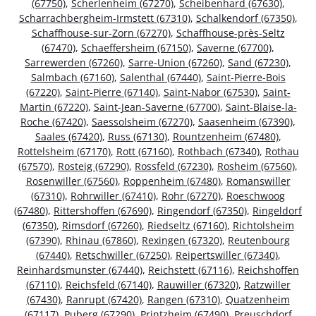
(67750)
,
Scherlenheim (67270)
,
Scheibenhard (67630)
,
Scharrachbergheim-Irmstett (67310)
,
Schalkendorf (67350)
,
Schaffhouse-sur-Zorn (67270)
,
Schaffhouse-près-Seltz
(67470)
,
Schaeffersheim (67150)
,
Saverne (67700)
,
Sarrewerden (67260)
,
Sarre-Union (67260)
,
Sand (67230)
,
Salmbach (67160)
,
Salenthal (67440)
,
Saint-Pierre-Bois
(67220)
,
Saint-Pierre (67140)
,
Saint-Nabor (67530)
,
Saint-
Martin (67220)
,
Saint-Jean-Saverne (67700)
,
Saint-Blaise-la-
Roche (67420)
,
Saessolsheim (67270)
,
Saasenheim (67390)
,
Saales (67420)
,
Russ (67130)
,
Rountzenheim (67480)
,
Rottelsheim (67170)
,
Rott (67160)
,
Rothbach (67340)
,
Rothau
(67570)
,
Rosteig (67290)
,
Rossfeld (67230)
,
Rosheim (67560)
,
Rosenwiller (67560)
,
Roppenheim (67480)
,
Romanswiller
(67310)
,
Rohrwiller (67410)
,
Rohr (67270)
,
Roeschwoog
(67480)
,
Rittershoffen (67690)
,
Ringendorf (67350)
,
Ringeldorf
(67350)
,
Rimsdorf (67260)
,
Riedseltz (67160)
,
Richtolsheim
(67390)
,
Rhinau (67860)
,
Rexingen (67320)
,
Reutenbourg
(67440)
,
Retschwiller (67250)
,
Reipertswiller (67340)
,
Reinhardsmunster (67440)
,
Reichstett (67116)
,
Reichshoffen
(67110)
,
Reichsfeld (67140)
,
Rauwiller (67320)
,
Ratzwiller
(67430)
,
Ranrupt (67420)
,
Rangen (67310)
,
Quatzenheim
(67117)
,
Puberg (67290)
,
Printzheim (67490)
,
Preuschdorf