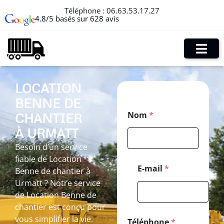
Téléphone :
06.63.53.17.27
4.8/5 basés sur 628 avis
LOCATION
BENNE DE
P
Nom
*
CHANTIER
o
s
À URMATT
t
a
Besoin d’un service
l
fiable de Location
C
E-mail
*
Benne de chantier à
o
Urmatt ? Notre service
d
e
de Location Benne de
C
chantier est conçu pour
o
vous simplifier la vie.
d
Téléphone
*