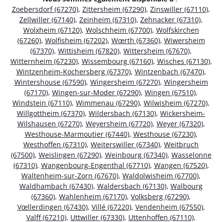
Zoebersdorf (67270)
,
Zittersheim (67290)
,
Zinswiller (67110)
,
Zellwiller (67140)
,
Zeinheim (67310)
,
Zehnacker (67310)
,
Wolxheim (67120)
,
Wolschheim (67700)
,
Wolfskirchen
(67260)
,
Wolfisheim (67202)
,
Wœrth (67360)
,
Wiwersheim
(67370)
,
Wittisheim (67820)
,
Wittersheim (67670)
,
Witternheim (67230)
,
Wissembourg (67160)
,
Wisches (67130)
,
Wintzenheim-Kochersberg (67370)
,
Wintzenbach (67470)
,
Wintershouse (67590)
,
Wingersheim (67270)
,
Wingersheim
(67170)
,
Wingen-sur-Moder (67290)
,
Wingen (67510)
,
Windstein (67110)
,
Wimmenau (67290)
,
Wilwisheim (67270)
,
Willgottheim (67370)
,
Wildersbach (67130)
,
Wickersheim-
Wilshausen (67270)
,
Weyersheim (67720)
,
Weyer (67320)
,
Westhouse-Marmoutier (67440)
,
Westhouse (67230)
,
Westhoffen (67310)
,
Weiterswiller (67340)
,
Weitbruch
(67500)
,
Weislingen (67290)
,
Weinbourg (67340)
,
Wasselonne
(67310)
,
Wangenbourg-Engenthal (67710)
,
Wangen (67520)
,
Waltenheim-sur-Zorn (67670)
,
Waldolwisheim (67700)
,
Waldhambach (67430)
,
Waldersbach (67130)
,
Walbourg
(67360)
,
Wahlenheim (67170)
,
Volksberg (67290)
,
Vœllerdingen (67430)
,
Villé (67220)
,
Vendenheim (67550)
,
Valff (67210)
,
Uttwiller (67330)
,
Uttenhoffen (67110)
,