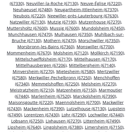
(67330)
,
Neuviller-la-Roche (67130)
,
Neuve-Église (67220)
,
Neuhaeusel (67480)
,
Neugartheim-Ittlenheim (67370)
,
Neubois (67220)
,
Neewiller-près-Lauterbourg (67630)
,
Natzwiller (67130)
,
Mutzig (67190)
,
Mutzenhouse (67270)
,
Muttersholtz (67600)
,
Mussig (67600)
,
Mundolsheim (67450)
,
Munchhausen (67470)
,
Mulhausen (67350)
,
Muhlbach-sur-
Bruche (67130)
,
Mothern (67470)
,
Morschwiller (67350)
,
Morsbronn-les-Bains (67360)
,
Monswiller (67700)
,
Mommenheim (67670)
,
Molsheim (67120)
,
Mollkirch (67190)
,
Mittelschaeffolsheim (67170)
,
Mittelhausen (67170)
,
Mittelhausbergen (67206)
,
Mittelbergheim (67140)
,
Minversheim (67270)
,
Mietesheim (67580)
,
Mertzwiller
(67580)
,
Merkwiller-Pechelbronn (67250)
,
Menchhoffen
(67340)
,
Memmelshoffen (67250)
,
Melsheim (67270)
,
Meistratzheim (67210)
,
Matzenheim (67150)
,
Marmoutier
(67440)
,
Marlenheim (67520)
,
Marckolsheim (67390)
,
Maisonsgoutte (67220)
,
Maennolsheim (67700)
,
Mackwiller
(67430)
,
Mackenheim (67390)
,
Lutzelhouse (67130)
,
Lupstein
(67490)
,
Lorentzen (67430)
,
Lohr (67290)
,
Lochwiller (67440)
,
Lobsann (67250)
,
Lixhausen (67270)
,
Littenheim (67490)
,
Lipsheim (67640)
,
Lingolsheim (67380)
,
Limersheim (67150)
,