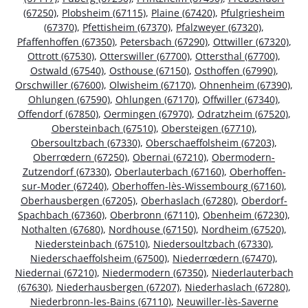
(67250)
,
Plobsheim (67115)
,
Plaine (67420)
,
Pfulgriesheim
(67370)
,
Pfettisheim (67370)
,
Pfalzweyer (67320)
,
Pfaffenhoffen (67350)
,
Petersbach (67290)
,
Ottwiller (67320)
,
Ottrott (67530)
,
Otterswiller (67700)
,
Ottersthal (67700)
,
Ostwald (67540)
,
Osthouse (67150)
,
Osthoffen (67990)
,
Orschwiller (67600)
,
Olwisheim (67170)
,
Ohnenheim (67390)
,
Ohlungen (67590)
,
Ohlungen (67170)
,
Offwiller (67340)
,
Offendorf (67850)
,
Oermingen (67970)
,
Odratzheim (67520)
,
Obersteinbach (67510)
,
Obersteigen (67710)
,
Obersoultzbach (67330)
,
Oberschaeffolsheim (67203)
,
Oberrœdern (67250)
,
Obernai (67210)
,
Obermodern-
Zutzendorf (67330)
,
Oberlauterbach (67160)
,
Oberhoffen-
sur-Moder (67240)
,
Oberhoffen-lès-Wissembourg (67160)
,
Oberhausbergen (67205)
,
Oberhaslach (67280)
,
Oberdorf-
Spachbach (67360)
,
Oberbronn (67110)
,
Obenheim (67230)
,
Nothalten (67680)
,
Nordhouse (67150)
,
Nordheim (67520)
,
Niedersteinbach (67510)
,
Niedersoultzbach (67330)
,
Niederschaeffolsheim (67500)
,
Niederrœdern (67470)
,
Niedernai (67210)
,
Niedermodern (67350)
,
Niederlauterbach
(67630)
,
Niederhausbergen (67207)
,
Niederhaslach (67280)
,
Niederbronn-les-Bains (67110)
,
Neuwiller-lès-Saverne