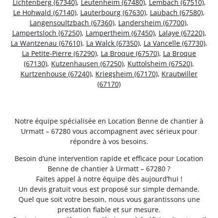
Lichtenberg (67340)
,
Leutenheim (67480)
,
Lembach (67510)
,
Le Hohwald (67140)
,
Lauterbourg (67630)
,
Laubach (67580)
,
Langensoultzbach (67360)
,
Landersheim (67700)
,
Lampertsloch (67250)
,
Lampertheim (67450)
,
Lalaye (67220)
,
La Wantzenau (67610)
,
La Walck (67350)
,
La Vancelle (67730)
,
La Petite-Pierre (67290)
,
La Broque (67570)
,
La Broque
(67130)
,
Kutzenhausen (67250)
,
Kuttolsheim (67520)
,
Kurtzenhouse (67240)
,
Kriegsheim (67170)
,
Krautwiller
(67170)
Notre équipe spécialisée en Location Benne de chantier à
Urmatt – 67280 vous accompagnent avec sérieux pour
répondre à vos besoins.
Besoin d’une intervention rapide et efficace pour Location
Benne de chantier à Urmatt – 67280 ?
Faites appel à notre équipe dès aujourd’hui !
Un devis gratuit vous est proposé sur simple demande.
Quel que soit votre besoin, nous vous garantissons une
prestation fiable et sur mesure.