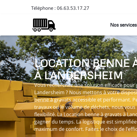
Téléphone :
06.63.53.17.27
Nos services
LOCATION BENNE 
À LANDERSHEIM
Vous recherchez une solution efficace pour 
Landersheim ? Nous mettons à votre disposi
benne à gravats accessible et performant. P
travaux ou le volume de déchets, nous vou
flexibilité. La Location benne à gravats à L
gagner du temps. La logistique est simplifiée
maximum de confort. Faites le choix de l’effic