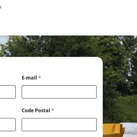
s
E-mail
*
Code Postal
*