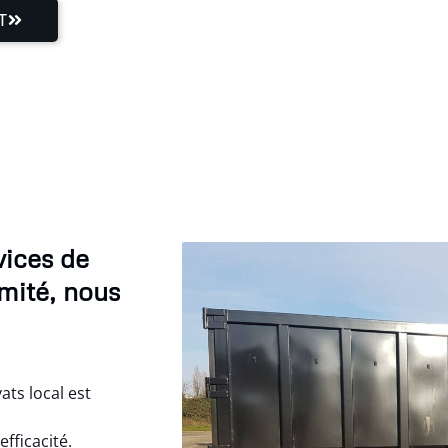
T
vices de
mité, nous
ts local est
fficacité.