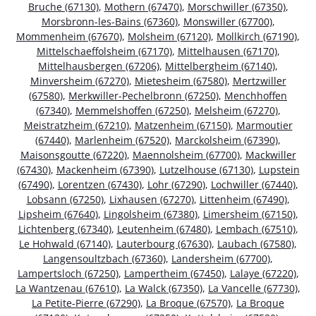
Bruche (67130)
,
Mothern (67470)
,
Morschwiller (67350)
,
Morsbronn-les-Bains (67360)
,
Monswiller (67700)
,
Mommenheim (67670)
,
Molsheim (67120)
,
Mollkirch (67190)
,
Mittelschaeffolsheim (67170)
,
Mittelhausen (67170)
,
Mittelhausbergen (67206)
,
Mittelbergheim (67140)
,
Minversheim (67270)
,
Mietesheim (67580)
,
Mertzwiller
(67580)
,
Merkwiller-Pechelbronn (67250)
,
Menchhoffen
(67340)
,
Memmelshoffen (67250)
,
Melsheim (67270)
,
Meistratzheim (67210)
,
Matzenheim (67150)
,
Marmoutier
(67440)
,
Marlenheim (67520)
,
Marckolsheim (67390)
,
Maisonsgoutte (67220)
,
Maennolsheim (67700)
,
Mackwiller
(67430)
,
Mackenheim (67390)
,
Lutzelhouse (67130)
,
Lupstein
(67490)
,
Lorentzen (67430)
,
Lohr (67290)
,
Lochwiller (67440)
,
Lobsann (67250)
,
Lixhausen (67270)
,
Littenheim (67490)
,
Lipsheim (67640)
,
Lingolsheim (67380)
,
Limersheim (67150)
,
Lichtenberg (67340)
,
Leutenheim (67480)
,
Lembach (67510)
,
Le Hohwald (67140)
,
Lauterbourg (67630)
,
Laubach (67580)
,
Langensoultzbach (67360)
,
Landersheim (67700)
,
Lampertsloch (67250)
,
Lampertheim (67450)
,
Lalaye (67220)
,
La Wantzenau (67610)
,
La Walck (67350)
,
La Vancelle (67730)
,
La Petite-Pierre (67290)
,
La Broque (67570)
,
La Broque