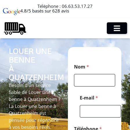
Téléphone :
06.63.53.17.27
4.8/5 basés sur 628 avis
LOUER UNE
BENNE
M
Nom
*
À
e
s
QUATZENHEIM
s
a
Besoin d’un service
g
fiable de Louer une
e
E-mail
*
benne à Quatzenheim ?
M
La Louer une benne à
e
s
Quatzenheim est
s
pensée pour répondre
a
à vos besoins réels.
g
Téléphone
*