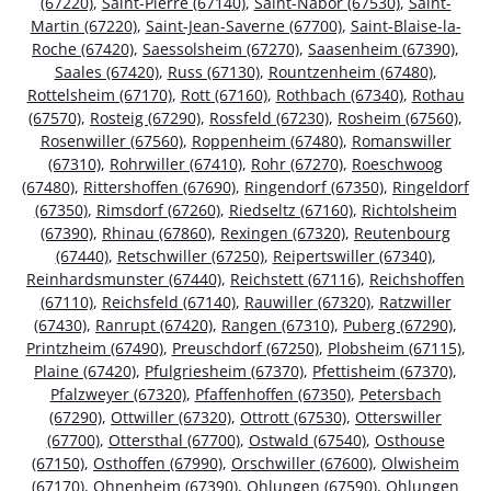
(67220)
,
Saint-Pierre (67140)
,
Saint-Nabor (67530)
,
Saint-
Martin (67220)
,
Saint-Jean-Saverne (67700)
,
Saint-Blaise-la-
Roche (67420)
,
Saessolsheim (67270)
,
Saasenheim (67390)
,
Saales (67420)
,
Russ (67130)
,
Rountzenheim (67480)
,
Rottelsheim (67170)
,
Rott (67160)
,
Rothbach (67340)
,
Rothau
(67570)
,
Rosteig (67290)
,
Rossfeld (67230)
,
Rosheim (67560)
,
Rosenwiller (67560)
,
Roppenheim (67480)
,
Romanswiller
(67310)
,
Rohrwiller (67410)
,
Rohr (67270)
,
Roeschwoog
(67480)
,
Rittershoffen (67690)
,
Ringendorf (67350)
,
Ringeldorf
(67350)
,
Rimsdorf (67260)
,
Riedseltz (67160)
,
Richtolsheim
(67390)
,
Rhinau (67860)
,
Rexingen (67320)
,
Reutenbourg
(67440)
,
Retschwiller (67250)
,
Reipertswiller (67340)
,
Reinhardsmunster (67440)
,
Reichstett (67116)
,
Reichshoffen
(67110)
,
Reichsfeld (67140)
,
Rauwiller (67320)
,
Ratzwiller
(67430)
,
Ranrupt (67420)
,
Rangen (67310)
,
Puberg (67290)
,
Printzheim (67490)
,
Preuschdorf (67250)
,
Plobsheim (67115)
,
Plaine (67420)
,
Pfulgriesheim (67370)
,
Pfettisheim (67370)
,
Pfalzweyer (67320)
,
Pfaffenhoffen (67350)
,
Petersbach
(67290)
,
Ottwiller (67320)
,
Ottrott (67530)
,
Otterswiller
(67700)
,
Ottersthal (67700)
,
Ostwald (67540)
,
Osthouse
(67150)
,
Osthoffen (67990)
,
Orschwiller (67600)
,
Olwisheim
(67170)
,
Ohnenheim (67390)
,
Ohlungen (67590)
,
Ohlungen