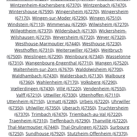
Wintzenheim-Kochersberg (67370)
,
Wintzenbach (67470)
,
Wintershouse (67590)
,
Wingersheim (67270)
,
Wingersheim
(67170)
,
Wingen-sur-Moder (67290)
,
Wingen (67510)
,
Windstein (67110)
,
Wimmenau (67290)
,
Wilwisheim (67270)
,
Willgottheim (67370)
,
Wildersbach (67130)
,
Wickersheim-
Wilshausen (67270)
,
Weyersheim (67720)
,
Weyer (67320)
,
Westhouse-Marmoutier (67440)
,
Westhouse (67230)
,
Westhoffen (67310)
,
Weiterswiller (67340)
,
Weitbruch
(67500)
,
Weislingen (67290)
,
Weinbourg (67340)
,
Wasselonne
(67310)
,
Wangenbourg-Engenthal (67710)
,
Wangen (67520)
,
Waltenheim-sur-Zorn (67670)
,
Waldolwisheim (67700)
,
Waldhambach (67430)
,
Waldersbach (67130)
,
Walbourg
(67360)
,
Wahlenheim (67170)
,
Volksberg (67290)
,
Vœllerdingen (67430)
,
Villé (67220)
,
Vendenheim (67550)
,
Valff (67210)
,
Uttwiller (67330)
,
Uttenhoffen (67110)
,
Uttenheim (67150)
,
Urmatt (67280)
,
Urbeis (67220)
,
Uhrwiller
(67350)
,
Uhlwiller (67350)
,
Uberach (67350)
,
Truchtersheim
(67370)
,
Trimbach (67470)
,
Triembach-au-Val (67220)
,
Traenheim (67310)
,
Tieffenbach (67290)
,
Thanvillé (67220)
,
Thal-Marmoutier (67440)
,
Thal-Drulingen (67320)
,
Surbourg
(67250)
,
Sundhouse (67920)
,
Stutzheim-Offenheim (67370)
,