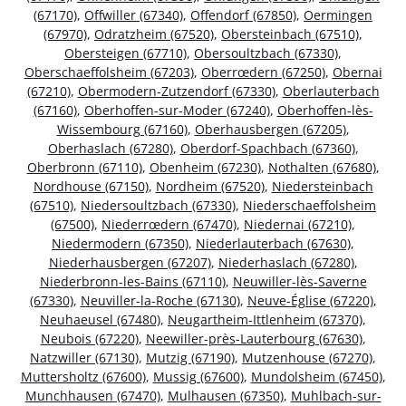
(67170)
,
Offwiller (67340)
,
Offendorf (67850)
,
Oermingen
(67970)
,
Odratzheim (67520)
,
Obersteinbach (67510)
,
Obersteigen (67710)
,
Obersoultzbach (67330)
,
Oberschaeffolsheim (67203)
,
Oberrœdern (67250)
,
Obernai
(67210)
,
Obermodern-Zutzendorf (67330)
,
Oberlauterbach
(67160)
,
Oberhoffen-sur-Moder (67240)
,
Oberhoffen-lès-
Wissembourg (67160)
,
Oberhausbergen (67205)
,
Oberhaslach (67280)
,
Oberdorf-Spachbach (67360)
,
Oberbronn (67110)
,
Obenheim (67230)
,
Nothalten (67680)
,
Nordhouse (67150)
,
Nordheim (67520)
,
Niedersteinbach
(67510)
,
Niedersoultzbach (67330)
,
Niederschaeffolsheim
(67500)
,
Niederrœdern (67470)
,
Niedernai (67210)
,
Niedermodern (67350)
,
Niederlauterbach (67630)
,
Niederhausbergen (67207)
,
Niederhaslach (67280)
,
Niederbronn-les-Bains (67110)
,
Neuwiller-lès-Saverne
(67330)
,
Neuviller-la-Roche (67130)
,
Neuve-Église (67220)
,
Neuhaeusel (67480)
,
Neugartheim-Ittlenheim (67370)
,
Neubois (67220)
,
Neewiller-près-Lauterbourg (67630)
,
Natzwiller (67130)
,
Mutzig (67190)
,
Mutzenhouse (67270)
,
Muttersholtz (67600)
,
Mussig (67600)
,
Mundolsheim (67450)
,
Munchhausen (67470)
,
Mulhausen (67350)
,
Muhlbach-sur-