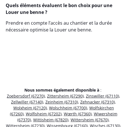
Quels éléments évaluent le bon choix pour une
Louer une benne ?
Prendre en compte l’accès au chantier et la durée
nécessaire optimise la Louer une benne.
Nous sommes également disponible à
:
Zoebersdorf (67270)
,
Zittersheim (67290)
,
Zinswiller (67110)
,
Zellwiller (67140)
,
Zeinheim (67310)
,
Zehnacker (67310)
,
Wolxheim (67120)
,
Wolschheim (67700)
,
Wolfskirchen
(67260)
,
Wolfisheim (67202)
,
Wœrth (67360)
,
Wiwersheim
(67370)
,
Wittisheim (67820)
,
Wittersheim (67670)
,
Witternheim (67230)
,
Wissembourg (67160)
,
Wisches (67130)
,