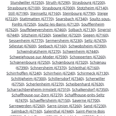
Stundwiller (67250)
,
Struth (67290)
,
Strasbourg (67200)
,
Strasbourg (67100)
,
Strasbourg (67000)
,
Stotzheim (67140)
,
Still (67190)
,
Steinseltz (67160)
,
Steinbourg (67790)
,
Steige
(67220)
,
Stattmatten (67770)
,
Sparsbach (67340)
,
Soultz-sous-
Forêts (67250)
,
Soultz-les-Bains (67120)
,
Soufflenheim
(67620)
,
Souffelweyersheim (67460)
,
Solbach (67130)
,
Singrist
(67440)
,
Siltzheim (67260)
,
Siewiller (67320)
,
Siegen (67160)
,
Sessenheim (67770)
,
Sermersheim (67230)
,
Seltz (67470)
,
Sélestat (67600)
,
Seebach (67160)
,
Schwobsheim (67390)
,
Schwindratzheim (67270)
,
Schwenheim (67440)
,
Schweighouse-sur-Moder (67590)
,
Schopperten (67260)
,
Schœnenbourg (67250)
,
Schœnbourg (67320)
,
Schœnau
(67390)
,
Schnersheim (67370)
,
Schleithal (67160)
,
Schirrhoffen (67240)
,
Schirrhein (67240)
,
Schirmeck (67130)
,
Schiltigheim (67300)
,
Schillersdorf (67340)
,
Scherwiller
(67750)
,
Scherlenheim (67270)
,
Scheibenhard (67630)
,
Scharrachbergheim-Irmstett (67310)
,
Schalkendorf (67350)
,
Schaffhouse-sur-Zorn (67270)
,
Schaffhouse-près-Seltz
(67470)
,
Schaeffersheim (67150)
,
Saverne (67700)
,
Sarrewerden (67260)
,
Sarre-Union (67260)
,
Sand (67230)
,
Salmbach (67160)
,
Salenthal (67440)
,
Saint-Pierre-Bois