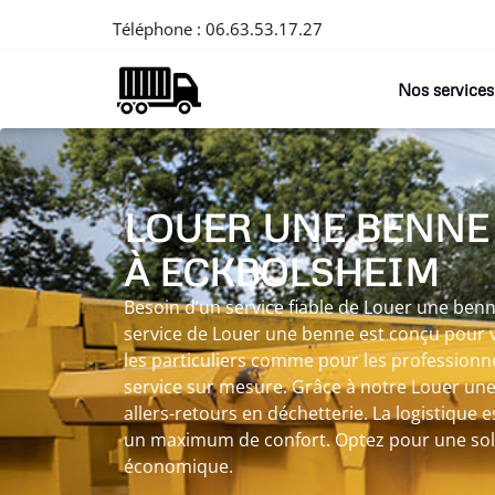
Téléphone :
06.63.53.17.27
Nos services
LOUER UNE BENNE
À ECKBOLSHEIM
Besoin d’un service fiable de Louer une ben
service de Louer une benne est conçu pour vo
les particuliers comme pour les professionne
service sur mesure. Grâce à notre Louer une
allers-retours en déchetterie. La logistique e
un maximum de confort. Optez pour une solu
économique.