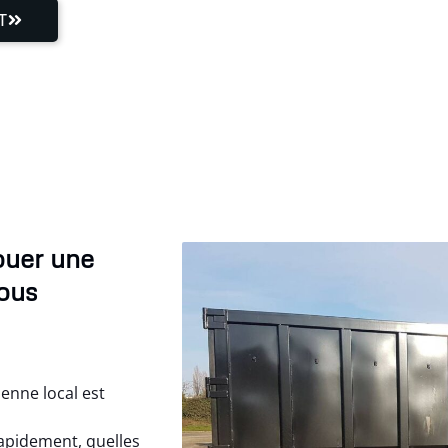
T
ouer une
nous
enne local est
apidement, quelles