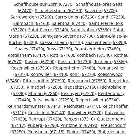
Schaffhouse-sur-Zorn (67270)
,
Schaffhouse-près-Seltz
(67470)
,
Schaeffersheim (67150)
,
Saverne (67700)
,
Sarrewerden (67260)
,
Sarre-Union (67260)
,
Sand (67230)
,
Salmbach (67160)
,
Salenthal (67440)
,
Saint-Pierre-Bois
(67220)
,
Saint-Pierre (67140)
,
Saint-Nabor (67530)
,
Saint-
Martin (67220)
,
Saint-Jean-Saverne (67700)
,
Saint-Blaise-la-
Roche (67420)
,
Saessolsheim (67270)
,
Saasenheim (67390)
,
Saales (67420)
,
Russ (67130)
,
Rountzenheim (67480)
,
Rottelsheim (67170)
,
Rott (67160)
,
Rothbach (67340)
,
Rothau
(67570)
,
Rosteig (67290)
,
Rossfeld (67230)
,
Rosheim (67560)
,
Rosenwiller (67560)
,
Roppenheim (67480)
,
Romanswiller
(67310)
,
Rohrwiller (67410)
,
Rohr (67270)
,
Roeschwoog
(67480)
,
Rittershoffen (67690)
,
Ringendorf (67350)
,
Ringeldorf
(67350)
,
Rimsdorf (67260)
,
Riedseltz (67160)
,
Richtolsheim
(67390)
,
Rhinau (67860)
,
Rexingen (67320)
,
Reutenbourg
(67440)
,
Retschwiller (67250)
,
Reipertswiller (67340)
,
Reinhardsmunster (67440)
,
Reichstett (67116)
,
Reichshoffen
(67110)
,
Reichsfeld (67140)
,
Rauwiller (67320)
,
Ratzwiller
(67430)
,
Ranrupt (67420)
,
Rangen (67310)
,
Quatzenheim
(67117)
,
Puberg (67290)
,
Printzheim (67490)
,
Preuschdorf
(67250)
,
Plobsheim (67115)
,
Plaine (67420)
,
Pfulgriesheim