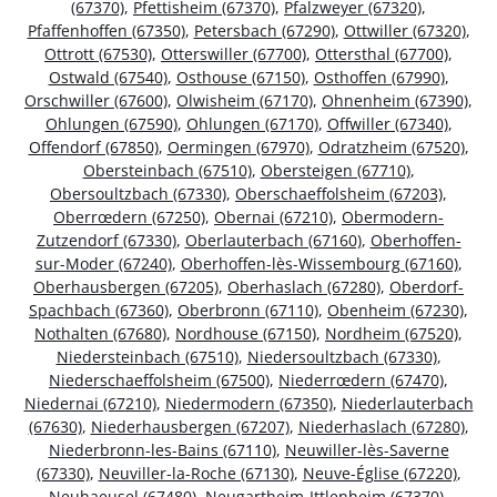
(67370)
,
Pfettisheim (67370)
,
Pfalzweyer (67320)
,
Pfaffenhoffen (67350)
,
Petersbach (67290)
,
Ottwiller (67320)
,
Ottrott (67530)
,
Otterswiller (67700)
,
Ottersthal (67700)
,
Ostwald (67540)
,
Osthouse (67150)
,
Osthoffen (67990)
,
Orschwiller (67600)
,
Olwisheim (67170)
,
Ohnenheim (67390)
,
Ohlungen (67590)
,
Ohlungen (67170)
,
Offwiller (67340)
,
Offendorf (67850)
,
Oermingen (67970)
,
Odratzheim (67520)
,
Obersteinbach (67510)
,
Obersteigen (67710)
,
Obersoultzbach (67330)
,
Oberschaeffolsheim (67203)
,
Oberrœdern (67250)
,
Obernai (67210)
,
Obermodern-
Zutzendorf (67330)
,
Oberlauterbach (67160)
,
Oberhoffen-
sur-Moder (67240)
,
Oberhoffen-lès-Wissembourg (67160)
,
Oberhausbergen (67205)
,
Oberhaslach (67280)
,
Oberdorf-
Spachbach (67360)
,
Oberbronn (67110)
,
Obenheim (67230)
,
Nothalten (67680)
,
Nordhouse (67150)
,
Nordheim (67520)
,
Niedersteinbach (67510)
,
Niedersoultzbach (67330)
,
Niederschaeffolsheim (67500)
,
Niederrœdern (67470)
,
Niedernai (67210)
,
Niedermodern (67350)
,
Niederlauterbach
(67630)
,
Niederhausbergen (67207)
,
Niederhaslach (67280)
,
Niederbronn-les-Bains (67110)
,
Neuwiller-lès-Saverne
(67330)
,
Neuviller-la-Roche (67130)
,
Neuve-Église (67220)
,
Neuhaeusel (67480)
,
Neugartheim-Ittlenheim (67370)
,