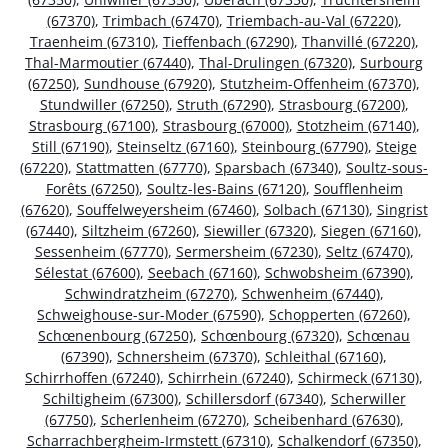
(67370)
,
Trimbach (67470)
,
Triembach-au-Val (67220)
,
Traenheim (67310)
,
Tieffenbach (67290)
,
Thanvillé (67220)
,
Thal-Marmoutier (67440)
,
Thal-Drulingen (67320)
,
Surbourg
(67250)
,
Sundhouse (67920)
,
Stutzheim-Offenheim (67370)
,
Stundwiller (67250)
,
Struth (67290)
,
Strasbourg (67200)
,
Strasbourg (67100)
,
Strasbourg (67000)
,
Stotzheim (67140)
,
Still (67190)
,
Steinseltz (67160)
,
Steinbourg (67790)
,
Steige
(67220)
,
Stattmatten (67770)
,
Sparsbach (67340)
,
Soultz-sous-
Forêts (67250)
,
Soultz-les-Bains (67120)
,
Soufflenheim
(67620)
,
Souffelweyersheim (67460)
,
Solbach (67130)
,
Singrist
(67440)
,
Siltzheim (67260)
,
Siewiller (67320)
,
Siegen (67160)
,
Sessenheim (67770)
,
Sermersheim (67230)
,
Seltz (67470)
,
Sélestat (67600)
,
Seebach (67160)
,
Schwobsheim (67390)
,
Schwindratzheim (67270)
,
Schwenheim (67440)
,
Schweighouse-sur-Moder (67590)
,
Schopperten (67260)
,
Schœnenbourg (67250)
,
Schœnbourg (67320)
,
Schœnau
(67390)
,
Schnersheim (67370)
,
Schleithal (67160)
,
Schirrhoffen (67240)
,
Schirrhein (67240)
,
Schirmeck (67130)
,
Schiltigheim (67300)
,
Schillersdorf (67340)
,
Scherwiller
(67750)
,
Scherlenheim (67270)
,
Scheibenhard (67630)
,
Scharrachbergheim-Irmstett (67310)
,
Schalkendorf (67350)
,