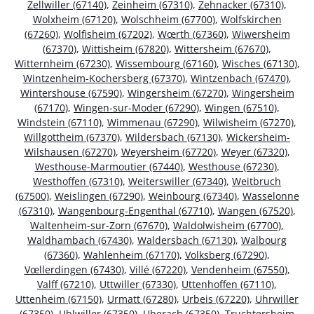
Zellwiller (67140)
,
Zeinheim (67310)
,
Zehnacker (67310)
,
Wolxheim (67120)
,
Wolschheim (67700)
,
Wolfskirchen
(67260)
,
Wolfisheim (67202)
,
Wœrth (67360)
,
Wiwersheim
(67370)
,
Wittisheim (67820)
,
Wittersheim (67670)
,
Witternheim (67230)
,
Wissembourg (67160)
,
Wisches (67130)
,
Wintzenheim-Kochersberg (67370)
,
Wintzenbach (67470)
,
Wintershouse (67590)
,
Wingersheim (67270)
,
Wingersheim
(67170)
,
Wingen-sur-Moder (67290)
,
Wingen (67510)
,
Windstein (67110)
,
Wimmenau (67290)
,
Wilwisheim (67270)
,
Willgottheim (67370)
,
Wildersbach (67130)
,
Wickersheim-
Wilshausen (67270)
,
Weyersheim (67720)
,
Weyer (67320)
,
Westhouse-Marmoutier (67440)
,
Westhouse (67230)
,
Westhoffen (67310)
,
Weiterswiller (67340)
,
Weitbruch
(67500)
,
Weislingen (67290)
,
Weinbourg (67340)
,
Wasselonne
(67310)
,
Wangenbourg-Engenthal (67710)
,
Wangen (67520)
,
Waltenheim-sur-Zorn (67670)
,
Waldolwisheim (67700)
,
Waldhambach (67430)
,
Waldersbach (67130)
,
Walbourg
(67360)
,
Wahlenheim (67170)
,
Volksberg (67290)
,
Vœllerdingen (67430)
,
Villé (67220)
,
Vendenheim (67550)
,
Valff (67210)
,
Uttwiller (67330)
,
Uttenhoffen (67110)
,
Uttenheim (67150)
,
Urmatt (67280)
,
Urbeis (67220)
,
Uhrwiller
(67350)
,
Uhlwiller (67350)
,
Uberach (67350)
,
Truchtersheim