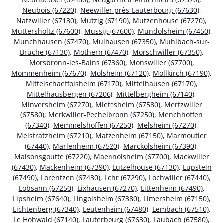
Neubois (67220)
,
Neewiller-près-Lauterbourg (67630)
,
Natzwiller (67130)
,
Mutzig (67190)
,
Mutzenhouse (67270)
,
Muttersholtz (67600)
,
Mussig (67600)
,
Mundolsheim (67450)
,
Munchhausen (67470)
,
Mulhausen (67350)
,
Muhlbach-sur-
Bruche (67130)
,
Mothern (67470)
,
Morschwiller (67350)
,
Morsbronn-les-Bains (67360)
,
Monswiller (67700)
,
Mommenheim (67670)
,
Molsheim (67120)
,
Mollkirch (67190)
,
Mittelschaeffolsheim (67170)
,
Mittelhausen (67170)
,
Mittelhausbergen (67206)
,
Mittelbergheim (67140)
,
Minversheim (67270)
,
Mietesheim (67580)
,
Mertzwiller
(67580)
,
Merkwiller-Pechelbronn (67250)
,
Menchhoffen
(67340)
,
Memmelshoffen (67250)
,
Melsheim (67270)
,
Meistratzheim (67210)
,
Matzenheim (67150)
,
Marmoutier
(67440)
,
Marlenheim (67520)
,
Marckolsheim (67390)
,
Maisonsgoutte (67220)
,
Maennolsheim (67700)
,
Mackwiller
(67430)
,
Mackenheim (67390)
,
Lutzelhouse (67130)
,
Lupstein
(67490)
,
Lorentzen (67430)
,
Lohr (67290)
,
Lochwiller (67440)
,
Lobsann (67250)
,
Lixhausen (67270)
,
Littenheim (67490)
,
Lipsheim (67640)
,
Lingolsheim (67380)
,
Limersheim (67150)
,
Lichtenberg (67340)
,
Leutenheim (67480)
,
Lembach (67510)
,
Le Hohwald (67140)
,
Lauterbourg (67630)
,
Laubach (67580)
,