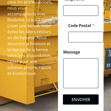
pour les professionnels,
nous vous
accompagnons avec
flexibilité. Grâce à notre
Code Postal
*
Louer une benne, vous
évitez les allers-retours
en déchetterie. Nous
assurons la livraison et
la reprise de la benne
Message
selon vos disponibilités.
Optez pour une
solution propre, rapide
et économique.
ENVOYER