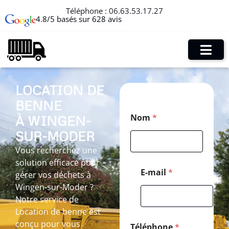
Téléphone :
06.63.53.17.27
4.8/5 basés sur 628 avis
LOCATION DE
BENNE
*
Nom
*
À WINGEN-
M
e
SUR-MODER
s
s
Vous recherchez une
a
solution efficace pour
g
E-mail
*
gérer vos déchets à
e
Wingen-sur-Moder ?
*
Notre service de
Location de benne est
conçu pour vous
Téléphone
*