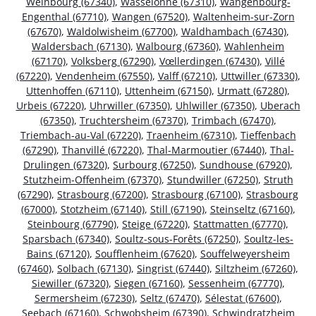
Weinbourg (67340)
,
Wasselonne (67310)
,
Wangenbourg-
Engenthal (67710)
,
Wangen (67520)
,
Waltenheim-sur-Zorn
(67670)
,
Waldolwisheim (67700)
,
Waldhambach (67430)
,
Waldersbach (67130)
,
Walbourg (67360)
,
Wahlenheim
(67170)
,
Volksberg (67290)
,
Vœllerdingen (67430)
,
Villé
(67220)
,
Vendenheim (67550)
,
Valff (67210)
,
Uttwiller (67330)
,
Uttenhoffen (67110)
,
Uttenheim (67150)
,
Urmatt (67280)
,
Urbeis (67220)
,
Uhrwiller (67350)
,
Uhlwiller (67350)
,
Uberach
(67350)
,
Truchtersheim (67370)
,
Trimbach (67470)
,
Triembach-au-Val (67220)
,
Traenheim (67310)
,
Tieffenbach
(67290)
,
Thanvillé (67220)
,
Thal-Marmoutier (67440)
,
Thal-
Drulingen (67320)
,
Surbourg (67250)
,
Sundhouse (67920)
,
Stutzheim-Offenheim (67370)
,
Stundwiller (67250)
,
Struth
(67290)
,
Strasbourg (67200)
,
Strasbourg (67100)
,
Strasbourg
(67000)
,
Stotzheim (67140)
,
Still (67190)
,
Steinseltz (67160)
,
Steinbourg (67790)
,
Steige (67220)
,
Stattmatten (67770)
,
Sparsbach (67340)
,
Soultz-sous-Forêts (67250)
,
Soultz-les-
Bains (67120)
,
Soufflenheim (67620)
,
Souffelweyersheim
(67460)
,
Solbach (67130)
,
Singrist (67440)
,
Siltzheim (67260)
,
Siewiller (67320)
,
Siegen (67160)
,
Sessenheim (67770)
,
Sermersheim (67230)
,
Seltz (67470)
,
Sélestat (67600)
,
Seebach (67160)
,
Schwobsheim (67390)
,
Schwindratzheim