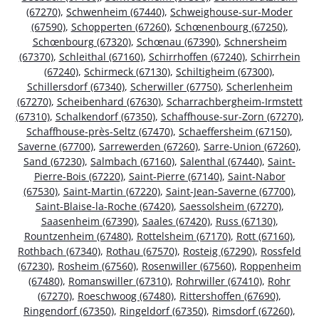
(67270)
,
Schwenheim (67440)
,
Schweighouse-sur-Moder
(67590)
,
Schopperten (67260)
,
Schœnenbourg (67250)
,
Schœnbourg (67320)
,
Schœnau (67390)
,
Schnersheim
(67370)
,
Schleithal (67160)
,
Schirrhoffen (67240)
,
Schirrhein
(67240)
,
Schirmeck (67130)
,
Schiltigheim (67300)
,
Schillersdorf (67340)
,
Scherwiller (67750)
,
Scherlenheim
(67270)
,
Scheibenhard (67630)
,
Scharrachbergheim-Irmstett
(67310)
,
Schalkendorf (67350)
,
Schaffhouse-sur-Zorn (67270)
,
Schaffhouse-près-Seltz (67470)
,
Schaeffersheim (67150)
,
Saverne (67700)
,
Sarrewerden (67260)
,
Sarre-Union (67260)
,
Sand (67230)
,
Salmbach (67160)
,
Salenthal (67440)
,
Saint-
Pierre-Bois (67220)
,
Saint-Pierre (67140)
,
Saint-Nabor
(67530)
,
Saint-Martin (67220)
,
Saint-Jean-Saverne (67700)
,
Saint-Blaise-la-Roche (67420)
,
Saessolsheim (67270)
,
Saasenheim (67390)
,
Saales (67420)
,
Russ (67130)
,
Rountzenheim (67480)
,
Rottelsheim (67170)
,
Rott (67160)
,
Rothbach (67340)
,
Rothau (67570)
,
Rosteig (67290)
,
Rossfeld
(67230)
,
Rosheim (67560)
,
Rosenwiller (67560)
,
Roppenheim
(67480)
,
Romanswiller (67310)
,
Rohrwiller (67410)
,
Rohr
(67270)
,
Roeschwoog (67480)
,
Rittershoffen (67690)
,
Ringendorf (67350)
,
Ringeldorf (67350)
,
Rimsdorf (67260)
,