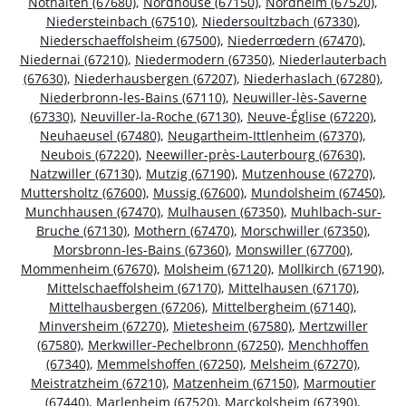
Nothalten (67680)
,
Nordhouse (67150)
,
Nordheim (67520)
,
Niedersteinbach (67510)
,
Niedersoultzbach (67330)
,
Niederschaeffolsheim (67500)
,
Niederrœdern (67470)
,
Niedernai (67210)
,
Niedermodern (67350)
,
Niederlauterbach
(67630)
,
Niederhausbergen (67207)
,
Niederhaslach (67280)
,
Niederbronn-les-Bains (67110)
,
Neuwiller-lès-Saverne
(67330)
,
Neuviller-la-Roche (67130)
,
Neuve-Église (67220)
,
Neuhaeusel (67480)
,
Neugartheim-Ittlenheim (67370)
,
Neubois (67220)
,
Neewiller-près-Lauterbourg (67630)
,
Natzwiller (67130)
,
Mutzig (67190)
,
Mutzenhouse (67270)
,
Muttersholtz (67600)
,
Mussig (67600)
,
Mundolsheim (67450)
,
Munchhausen (67470)
,
Mulhausen (67350)
,
Muhlbach-sur-
Bruche (67130)
,
Mothern (67470)
,
Morschwiller (67350)
,
Morsbronn-les-Bains (67360)
,
Monswiller (67700)
,
Mommenheim (67670)
,
Molsheim (67120)
,
Mollkirch (67190)
,
Mittelschaeffolsheim (67170)
,
Mittelhausen (67170)
,
Mittelhausbergen (67206)
,
Mittelbergheim (67140)
,
Minversheim (67270)
,
Mietesheim (67580)
,
Mertzwiller
(67580)
,
Merkwiller-Pechelbronn (67250)
,
Menchhoffen
(67340)
,
Memmelshoffen (67250)
,
Melsheim (67270)
,
Meistratzheim (67210)
,
Matzenheim (67150)
,
Marmoutier
(67440)
,
Marlenheim (67520)
,
Marckolsheim (67390)
,