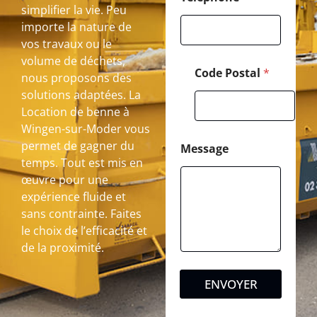
simplifier la vie. Peu
importe la nature de
vos travaux ou le
volume de déchets,
Code Postal
*
nous proposons des
solutions adaptées. La
Location de benne à
Wingen-sur-Moder vous
permet de gagner du
Message
temps. Tout est mis en
œuvre pour une
expérience fluide et
sans contrainte. Faites
le choix de l’efficacité et
de la proximité.
ENVOYER