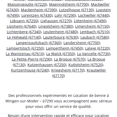
Maisonsgoutte (67220)
,
Maennolsheim (67700)
,
Mackwiller
(67430)
,
Mackenheim (67390)
,
Lutzelhouse (67130)
,
Lupstein
(67490)
,
Lorentzen (67430)
,
Lohr (67290)
,
Lochwiller (67440)
,
Lobsann (67250)
,
Lixhausen (67270)
,
Littenheim (67490)
,
Lipsheim (67640)
,
Lingolsheim (67380)
,
Limersheim (67150)
,
Lichtenberg (67340)
,
Leutenheim (67480)
,
Lembach (67510)
,
Le Hohwald (67140)
,
Lauterbourg (67630)
,
Laubach (67580)
,
Langensoultzbach (67360)
,
Landersheim (67700)
,
Lampertsloch (67250)
,
Lampertheim (67450)
,
Lalaye (67220)
,
La Wantzenau (67610)
,
La Walck (67350)
,
La Vancelle (67730)
,
La Petite-Pierre (67290)
,
La Broque (67570)
,
La Broque
(67130)
,
Kutzenhausen (67250)
,
Kuttolsheim (67520)
,
Kurtzenhouse (67240)
,
Kriegsheim (67170)
,
Krautwiller
(67170)
Des professionnels expérimentés en Location de benne à
Wingen-sur-Moder – 67290 vous accompagnent avec sérieux
pour vous offrir un service de qualité.
Besoin d’une intervention rapide et efficace pour Location