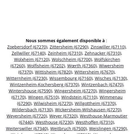
Nous sommes également disponible à
:
Zoebersdorf (67270)
,
Zittersheim (67290)
,
Zinswiller (67110)
,
Zellwiller (67140)
,
Zeinheim (67310)
,
Zehnacker (67310)
,
Wolxheim (67120)
,
Wolschheim (67700)
,
Wolfskirchen
(67260)
,
Wolfisheim (67202)
,
Wœrth (67360)
,
Wiwersheim
(67370)
,
Wittisheim (67820)
,
Wittersheim (67670)
,
Witternheim (67230)
,
Wissembourg (67160)
,
Wisches (67130)
,
Wintzenheim-Kochersberg (67370)
,
Wintzenbach (67470)
,
Wintershouse (67590)
,
Wingersheim (67270)
,
Wingersheim
(67170)
,
Wingen (67510)
,
Windstein (67110)
,
Wimmenau
(67290)
,
Wilwisheim (67270)
,
Willgottheim (67370)
,
Wildersbach (67130)
,
Wickersheim-Wilshausen (67270)
,
Weyersheim (67720)
,
Weyer (67320)
,
Westhouse-Marmoutier
(67440)
,
Westhouse (67230)
,
Westhoffen (67310)
,
Weiterswiller (67340)
,
Weitbruch (67500)
,
Weislingen (67290)
,