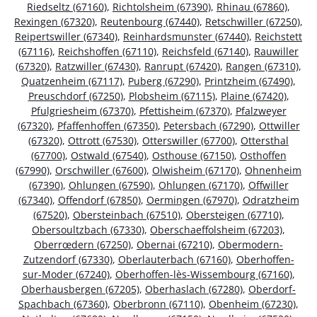
Riedseltz (67160)
,
Richtolsheim (67390)
,
Rhinau (67860)
,
Rexingen (67320)
,
Reutenbourg (67440)
,
Retschwiller (67250)
,
Reipertswiller (67340)
,
Reinhardsmunster (67440)
,
Reichstett
(67116)
,
Reichshoffen (67110)
,
Reichsfeld (67140)
,
Rauwiller
(67320)
,
Ratzwiller (67430)
,
Ranrupt (67420)
,
Rangen (67310)
,
Quatzenheim (67117)
,
Puberg (67290)
,
Printzheim (67490)
,
Preuschdorf (67250)
,
Plobsheim (67115)
,
Plaine (67420)
,
Pfulgriesheim (67370)
,
Pfettisheim (67370)
,
Pfalzweyer
(67320)
,
Pfaffenhoffen (67350)
,
Petersbach (67290)
,
Ottwiller
(67320)
,
Ottrott (67530)
,
Otterswiller (67700)
,
Ottersthal
(67700)
,
Ostwald (67540)
,
Osthouse (67150)
,
Osthoffen
(67990)
,
Orschwiller (67600)
,
Olwisheim (67170)
,
Ohnenheim
(67390)
,
Ohlungen (67590)
,
Ohlungen (67170)
,
Offwiller
(67340)
,
Offendorf (67850)
,
Oermingen (67970)
,
Odratzheim
(67520)
,
Obersteinbach (67510)
,
Obersteigen (67710)
,
Obersoultzbach (67330)
,
Oberschaeffolsheim (67203)
,
Oberrœdern (67250)
,
Obernai (67210)
,
Obermodern-
Zutzendorf (67330)
,
Oberlauterbach (67160)
,
Oberhoffen-
sur-Moder (67240)
,
Oberhoffen-lès-Wissembourg (67160)
,
Oberhausbergen (67205)
,
Oberhaslach (67280)
,
Oberdorf-
Spachbach (67360)
,
Oberbronn (67110)
,
Obenheim (67230)
,