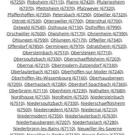
(67250)
,
Plobsheim (67115)
,
Plaine (67420)
,
Pfulgriesheim
(67370)
,
Pfettisheim (67370)
,
Pfalzweyer (67320)
,
Pfaffenhoffen (67350)
,
Petersbach (67290)
,
Ottwiller (67320)
,
Ottrott (67530)
,
Otterswiller (67700)
,
Ottersthal (67700)
,
Ostwald (67540)
,
Osthouse (67150)
,
Osthoffen (67990)
,
Orschwiller (67600)
,
Olwisheim (67170)
,
Ohnenheim (67390)
,
Ohlungen (67590)
,
Ohlungen (67170)
,
Offwiller (67340)
,
Offendorf (67850)
,
Oermingen (67970)
,
Odratzheim (67520)
,
Obersteinbach (67510)
,
Obersteigen (67710)
,
Obersoultzbach (67330)
,
Oberschaeffolsheim (67203)
,
Obernai (67210)
,
Obermodern-Zutzendorf (67330)
,
Oberlauterbach (67160)
,
Oberhoffen-sur-Moder (67240)
,
Oberhoffen-lès-Wissembourg (67160)
,
Oberhausbergen
(67205)
,
Oberhaslach (67280)
,
Oberdorf-Spachbach (67360)
,
Oberbronn (67110)
,
Obenheim (67230)
,
Nothalten (67680)
,
Nordhouse (67150)
,
Nordheim (67520)
,
Niedersteinbach
(67510)
,
Niedersoultzbach (67330)
,
Niederschaeffolsheim
(67500)
,
Niederrœdern (67470)
,
Niedernai (67210)
,
Niedermodern (67350)
,
Niederlauterbach (67630)
,
Niederhausbergen (67207)
,
Niederhaslach (67280)
,
Niederbronn-les-Bains (67110)
,
Neuwiller-lès-Saverne
(67330)
,
Neuviller-la-Roche (67130)
,
Neuve-Église (67220)
,