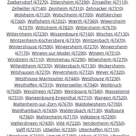
Zoebersdorf (67270)
,
Zittersheim (67290)
,
Zinswiller (67110)
,
Zellwiller (67140)
,
Zeinheim (67310)
,
Zehnacker (67310)
,
Wolxheim (67120)
,
Wolschheim (67700)
,
Wolfskirchen
(67260)
,
Wolfisheim (67202)
,
Wœrth (67360)
,
Wiwersheim
(67370)
,
Wittisheim (67820)
,
Wittersheim (67670)
,
Witternheim (67230)
,
Wissembourg (67160)
,
Wisches (67130)
,
Wintzenheim-Kochersberg (67370)
,
Wintzenbach (67470)
,
Wintershouse (67590)
,
Wingersheim (67270)
,
Wingersheim
(67170)
,
Wingen-sur-Moder (67290)
,
Wingen (67510)
,
Windstein (67110)
,
Wimmenau (67290)
,
Wilwisheim (67270)
,
Willgottheim (67370)
,
Wildersbach (67130)
,
Wickersheim-
Wilshausen (67270)
,
Weyersheim (67720)
,
Weyer (67320)
,
Westhouse-Marmoutier (67440)
,
Westhouse (67230)
,
Westhoffen (67310)
,
Weiterswiller (67340)
,
Weitbruch
(67500)
,
Weislingen (67290)
,
Weinbourg (67340)
,
Wasselonne
(67310)
,
Wangenbourg-Engenthal (67710)
,
Wangen (67520)
,
Waltenheim-sur-Zorn (67670)
,
Waldolwisheim (67700)
,
Waldhambach (67430)
,
Waldersbach (67130)
,
Walbourg
(67360)
,
Wahlenheim (67170)
,
Volksberg (67290)
,
Vœllerdingen (67430)
,
Villé (67220)
,
Vendenheim (67550)
,
Valff (67210)
,
Uttwiller (67330)
,
Uttenhoffen (67110)
,
Uttenheim (67150)
,
Urmatt (67280)
,
Urbeis (67220)
,
Uhrwiller