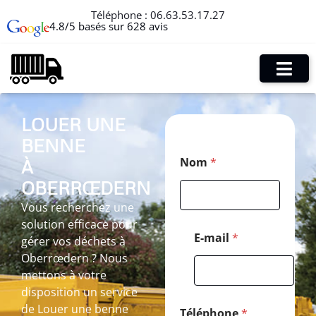
Téléphone :
06.63.53.17.27
4.8/5 basés sur 628 avis
LOUER UNE
BENNE
T
Nom
*
À
é
l
OBERRŒDERN
é
p
Vous recherchez une
h
solution efficace pour
o
E-mail
*
gérer vos déchets à
n
Oberrœdern ? Nous
e
*
mettons à votre
N
disposition un service
o
de Louer une benne
m
Téléphone
*