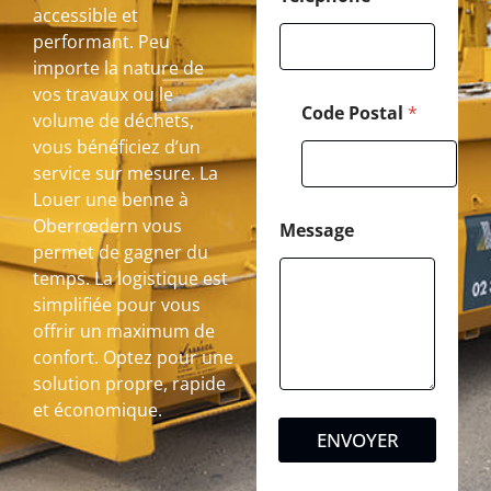
accessible et
performant. Peu
importe la nature de
vos travaux ou le
Code Postal
*
volume de déchets,
vous bénéficiez d’un
service sur mesure. La
Louer une benne à
Oberrœdern vous
Message
permet de gagner du
temps. La logistique est
simplifiée pour vous
offrir un maximum de
confort. Optez pour une
solution propre, rapide
et économique.
ENVOYER