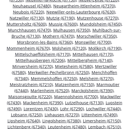
Neuhaeusel (67480)
,
Neugartheim-Ittlenheim (67370)
,
Neubois (67220)
,
Neewiller-près-Lauterbourg (67630)
,
Natzwiller (67130)
,
Mutzig (67190)
,
Mutzenhouse (67270)
,
Muttersholtz (67600)
,
Mussig (67600)
,
Mundolsheim (67450)
,
Munchhausen (67470)
,
Mulhausen (67350)
,
Muhlbach-sur-
Bruche (67130)
,
Mothern (67470)
,
Morschwiller (67350)
,
Morsbronn-les-Bains (67360)
,
Monswiller (67700)
,
Mommenheim (67670)
,
Molsheim (67120)
,
Mollkirch (67190)
,
Mittelschaeffolsheim (67170)
,
Mittelhausen (67170)
,
Mittelhausbergen (67206)
,
Mittelbergheim (67140)
,
Minversheim (67270)
,
Mietesheim (67580)
,
Mertzwiller
(67580)
,
Merkwiller-Pechelbronn (67250)
,
Menchhoffen
(67340)
,
Memmelshoffen (67250)
,
Melsheim (67270)
,
Meistratzheim (67210)
,
Matzenheim (67150)
,
Marmoutier
(67440)
,
Marlenheim (67520)
,
Marckolsheim (67390)
,
Maisonsgoutte (67220)
,
Maennolsheim (67700)
,
Mackwiller
(67430)
,
Mackenheim (67390)
,
Lutzelhouse (67130)
,
Lupstein
(67490)
,
Lorentzen (67430)
,
Lohr (67290)
,
Lochwiller (67440)
,
Lobsann (67250)
,
Lixhausen (67270)
,
Littenheim (67490)
,
Lipsheim (67640)
,
Lingolsheim (67380)
,
Limersheim (67150)
,
Lichtenberg (67340)
,
Leutenheim (67480)
,
Lembach (67510)
,