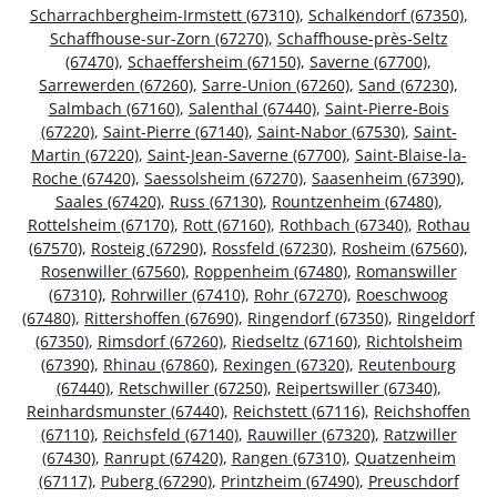
Scharrachbergheim-Irmstett (67310)
,
Schalkendorf (67350)
,
Schaffhouse-sur-Zorn (67270)
,
Schaffhouse-près-Seltz
(67470)
,
Schaeffersheim (67150)
,
Saverne (67700)
,
Sarrewerden (67260)
,
Sarre-Union (67260)
,
Sand (67230)
,
Salmbach (67160)
,
Salenthal (67440)
,
Saint-Pierre-Bois
(67220)
,
Saint-Pierre (67140)
,
Saint-Nabor (67530)
,
Saint-
Martin (67220)
,
Saint-Jean-Saverne (67700)
,
Saint-Blaise-la-
Roche (67420)
,
Saessolsheim (67270)
,
Saasenheim (67390)
,
Saales (67420)
,
Russ (67130)
,
Rountzenheim (67480)
,
Rottelsheim (67170)
,
Rott (67160)
,
Rothbach (67340)
,
Rothau
(67570)
,
Rosteig (67290)
,
Rossfeld (67230)
,
Rosheim (67560)
,
Rosenwiller (67560)
,
Roppenheim (67480)
,
Romanswiller
(67310)
,
Rohrwiller (67410)
,
Rohr (67270)
,
Roeschwoog
(67480)
,
Rittershoffen (67690)
,
Ringendorf (67350)
,
Ringeldorf
(67350)
,
Rimsdorf (67260)
,
Riedseltz (67160)
,
Richtolsheim
(67390)
,
Rhinau (67860)
,
Rexingen (67320)
,
Reutenbourg
(67440)
,
Retschwiller (67250)
,
Reipertswiller (67340)
,
Reinhardsmunster (67440)
,
Reichstett (67116)
,
Reichshoffen
(67110)
,
Reichsfeld (67140)
,
Rauwiller (67320)
,
Ratzwiller
(67430)
,
Ranrupt (67420)
,
Rangen (67310)
,
Quatzenheim
(67117)
,
Puberg (67290)
,
Printzheim (67490)
,
Preuschdorf