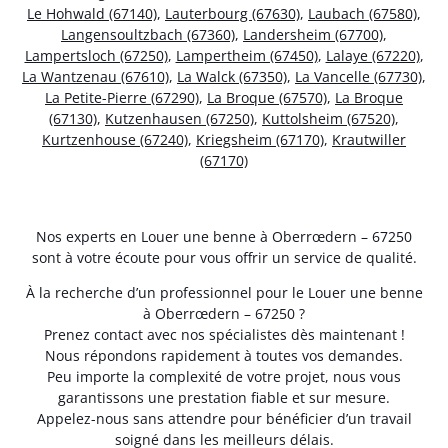
Le Hohwald (67140)
,
Lauterbourg (67630)
,
Laubach (67580)
,
Langensoultzbach (67360)
,
Landersheim (67700)
,
Lampertsloch (67250)
,
Lampertheim (67450)
,
Lalaye (67220)
,
La Wantzenau (67610)
,
La Walck (67350)
,
La Vancelle (67730)
,
La Petite-Pierre (67290)
,
La Broque (67570)
,
La Broque
(67130)
,
Kutzenhausen (67250)
,
Kuttolsheim (67520)
,
Kurtzenhouse (67240)
,
Kriegsheim (67170)
,
Krautwiller
(67170)
Nos experts en Louer une benne à Oberrœdern – 67250
sont à votre écoute pour vous offrir un service de qualité.
À la recherche d’un professionnel pour le Louer une benne
à Oberrœdern – 67250 ?
Prenez contact avec nos spécialistes dès maintenant !
Nous répondons rapidement à toutes vos demandes.
Peu importe la complexité de votre projet, nous vous
garantissons une prestation fiable et sur mesure.
Appelez-nous sans attendre pour bénéficier d’un travail
soigné dans les meilleurs délais.