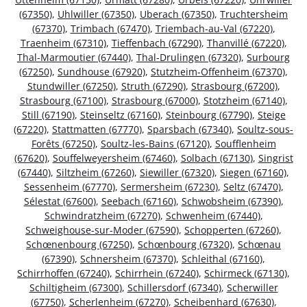
(67350)
,
Uhlwiller (67350)
,
Uberach (67350)
,
Truchtersheim
(67370)
,
Trimbach (67470)
,
Triembach-au-Val (67220)
,
Traenheim (67310)
,
Tieffenbach (67290)
,
Thanvillé (67220)
,
Thal-Marmoutier (67440)
,
Thal-Drulingen (67320)
,
Surbourg
(67250)
,
Sundhouse (67920)
,
Stutzheim-Offenheim (67370)
,
Stundwiller (67250)
,
Struth (67290)
,
Strasbourg (67200)
,
Strasbourg (67100)
,
Strasbourg (67000)
,
Stotzheim (67140)
,
Still (67190)
,
Steinseltz (67160)
,
Steinbourg (67790)
,
Steige
(67220)
,
Stattmatten (67770)
,
Sparsbach (67340)
,
Soultz-sous-
Forêts (67250)
,
Soultz-les-Bains (67120)
,
Soufflenheim
(67620)
,
Souffelweyersheim (67460)
,
Solbach (67130)
,
Singrist
(67440)
,
Siltzheim (67260)
,
Siewiller (67320)
,
Siegen (67160)
,
Sessenheim (67770)
,
Sermersheim (67230)
,
Seltz (67470)
,
Sélestat (67600)
,
Seebach (67160)
,
Schwobsheim (67390)
,
Schwindratzheim (67270)
,
Schwenheim (67440)
,
Schweighouse-sur-Moder (67590)
,
Schopperten (67260)
,
Schœnenbourg (67250)
,
Schœnbourg (67320)
,
Schœnau
(67390)
,
Schnersheim (67370)
,
Schleithal (67160)
,
Schirrhoffen (67240)
,
Schirrhein (67240)
,
Schirmeck (67130)
,
Schiltigheim (67300)
,
Schillersdorf (67340)
,
Scherwiller
(67750)
,
Scherlenheim (67270)
,
Scheibenhard (67630)
,