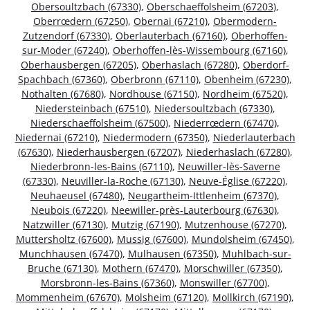
Obersoultzbach (67330)
,
Oberschaeffolsheim (67203)
,
Oberrœdern (67250)
,
Obernai (67210)
,
Obermodern-
Zutzendorf (67330)
,
Oberlauterbach (67160)
,
Oberhoffen-
sur-Moder (67240)
,
Oberhoffen-lès-Wissembourg (67160)
,
Oberhausbergen (67205)
,
Oberhaslach (67280)
,
Oberdorf-
Spachbach (67360)
,
Oberbronn (67110)
,
Obenheim (67230)
,
Nothalten (67680)
,
Nordhouse (67150)
,
Nordheim (67520)
,
Niedersteinbach (67510)
,
Niedersoultzbach (67330)
,
Niederschaeffolsheim (67500)
,
Niederrœdern (67470)
,
Niedernai (67210)
,
Niedermodern (67350)
,
Niederlauterbach
(67630)
,
Niederhausbergen (67207)
,
Niederhaslach (67280)
,
Niederbronn-les-Bains (67110)
,
Neuwiller-lès-Saverne
(67330)
,
Neuviller-la-Roche (67130)
,
Neuve-Église (67220)
,
Neuhaeusel (67480)
,
Neugartheim-Ittlenheim (67370)
,
Neubois (67220)
,
Neewiller-près-Lauterbourg (67630)
,
Natzwiller (67130)
,
Mutzig (67190)
,
Mutzenhouse (67270)
,
Muttersholtz (67600)
,
Mussig (67600)
,
Mundolsheim (67450)
,
Munchhausen (67470)
,
Mulhausen (67350)
,
Muhlbach-sur-
Bruche (67130)
,
Mothern (67470)
,
Morschwiller (67350)
,
Morsbronn-les-Bains (67360)
,
Monswiller (67700)
,
Mommenheim (67670)
,
Molsheim (67120)
,
Mollkirch (67190)
,