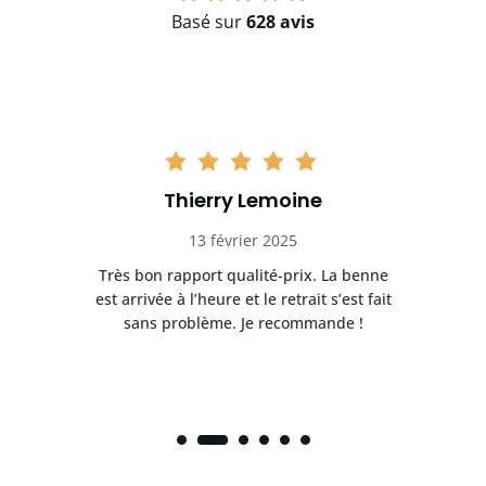
Basé sur
628 avis
Thierry Lemoine
13 février 2025
Très bon rapport qualité-prix. La benne
t
est arrivée à l’heure et le retrait s’est fait
ch
sans problème. Je recommande !