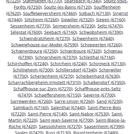
(67220)
,
Stattmatten (67770)
,
Sparsbach (67340)
,
Soultz-sous-
Forêts (67250)
,
Soultz-les-Bains (67120)
,
Soufflenheim
(67620)
,
Souffelweyersheim (67460)
,
Solbach (67130)
,
Singrist
(67440)
,
Siltzheim (67260)
,
Siewiller (67320)
,
Siegen (67160)
,
Sessenheim (67770)
,
Sermersheim (67230)
,
Seltz (67470)
,
Sélestat (67600)
,
Seebach (67160)
,
Schwobsheim (67390)
,
Schwindratzheim (67270)
,
Schwenheim (67440)
,
Schweighouse-sur-Moder (67590)
,
Schopperten (67260)
,
Schœnenbourg (67250)
,
Schœnbourg (67320)
,
Schœnau
(67390)
,
Schnersheim (67370)
,
Schleithal (67160)
,
Schirrhoffen (67240)
,
Schirrhein (67240)
,
Schirmeck (67130)
,
Schiltigheim (67300)
,
Schillersdorf (67340)
,
Scherwiller
(67750)
,
Scherlenheim (67270)
,
Scheibenhard (67630)
,
Scharrachbergheim-Irmstett (67310)
,
Schalkendorf (67350)
,
Schaffhouse-sur-Zorn (67270)
,
Schaffhouse-près-Seltz
(67470)
,
Schaeffersheim (67150)
,
Saverne (67700)
,
Sarrewerden (67260)
,
Sarre-Union (67260)
,
Sand (67230)
,
Salmbach (67160)
,
Salenthal (67440)
,
Saint-Pierre-Bois
(67220)
,
Saint-Pierre (67140)
,
Saint-Nabor (67530)
,
Saint-
Martin (67220)
,
Saint-Jean-Saverne (67700)
,
Saint-Blaise-la-
Roche (67420)
,
Saessolsheim (67270)
,
Saasenheim (67390)
,
Saales (67420)
,
Russ (67130)
,
Rountzenheim (67480)
,