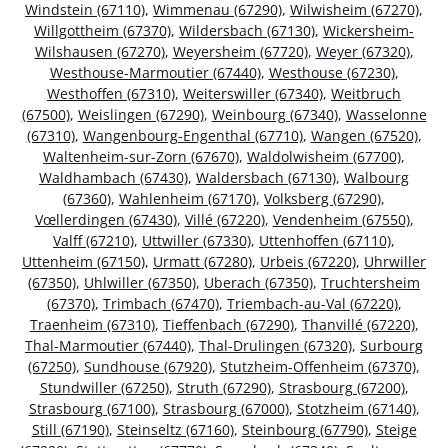
Windstein (67110)
,
Wimmenau (67290)
,
Wilwisheim (67270)
,
Willgottheim (67370)
,
Wildersbach (67130)
,
Wickersheim-
Wilshausen (67270)
,
Weyersheim (67720)
,
Weyer (67320)
,
Westhouse-Marmoutier (67440)
,
Westhouse (67230)
,
Westhoffen (67310)
,
Weiterswiller (67340)
,
Weitbruch
(67500)
,
Weislingen (67290)
,
Weinbourg (67340)
,
Wasselonne
(67310)
,
Wangenbourg-Engenthal (67710)
,
Wangen (67520)
,
Waltenheim-sur-Zorn (67670)
,
Waldolwisheim (67700)
,
Waldhambach (67430)
,
Waldersbach (67130)
,
Walbourg
(67360)
,
Wahlenheim (67170)
,
Volksberg (67290)
,
Vœllerdingen (67430)
,
Villé (67220)
,
Vendenheim (67550)
,
Valff (67210)
,
Uttwiller (67330)
,
Uttenhoffen (67110)
,
Uttenheim (67150)
,
Urmatt (67280)
,
Urbeis (67220)
,
Uhrwiller
(67350)
,
Uhlwiller (67350)
,
Uberach (67350)
,
Truchtersheim
(67370)
,
Trimbach (67470)
,
Triembach-au-Val (67220)
,
Traenheim (67310)
,
Tieffenbach (67290)
,
Thanvillé (67220)
,
Thal-Marmoutier (67440)
,
Thal-Drulingen (67320)
,
Surbourg
(67250)
,
Sundhouse (67920)
,
Stutzheim-Offenheim (67370)
,
Stundwiller (67250)
,
Struth (67290)
,
Strasbourg (67200)
,
Strasbourg (67100)
,
Strasbourg (67000)
,
Stotzheim (67140)
,
Still (67190)
,
Steinseltz (67160)
,
Steinbourg (67790)
,
Steige