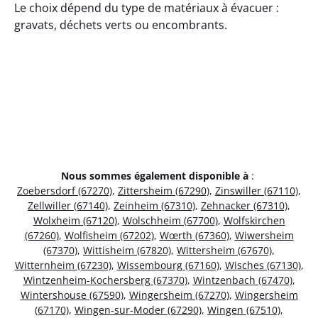
Le choix dépend du type de matériaux à évacuer :
gravats, déchets verts ou encombrants.
Nous sommes également disponible à
:
Zoebersdorf (67270)
,
Zittersheim (67290)
,
Zinswiller (67110)
,
Zellwiller (67140)
,
Zeinheim (67310)
,
Zehnacker (67310)
,
Wolxheim (67120)
,
Wolschheim (67700)
,
Wolfskirchen
(67260)
,
Wolfisheim (67202)
,
Wœrth (67360)
,
Wiwersheim
(67370)
,
Wittisheim (67820)
,
Wittersheim (67670)
,
Witternheim (67230)
,
Wissembourg (67160)
,
Wisches (67130)
,
Wintzenheim-Kochersberg (67370)
,
Wintzenbach (67470)
,
Wintershouse (67590)
,
Wingersheim (67270)
,
Wingersheim
(67170)
,
Wingen-sur-Moder (67290)
,
Wingen (67510)
,