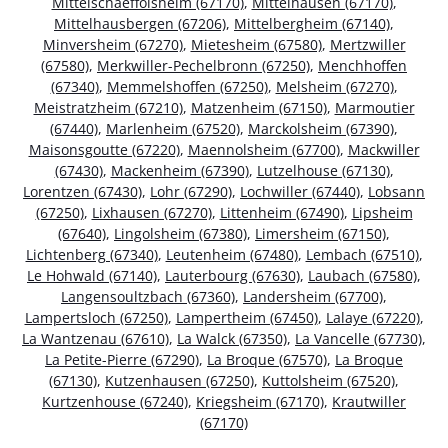
Mittelschaeffolsheim (67170)
,
Mittelhausen (67170)
,
Mittelhausbergen (67206)
,
Mittelbergheim (67140)
,
Minversheim (67270)
,
Mietesheim (67580)
,
Mertzwiller
(67580)
,
Merkwiller-Pechelbronn (67250)
,
Menchhoffen
(67340)
,
Memmelshoffen (67250)
,
Melsheim (67270)
,
Meistratzheim (67210)
,
Matzenheim (67150)
,
Marmoutier
(67440)
,
Marlenheim (67520)
,
Marckolsheim (67390)
,
Maisonsgoutte (67220)
,
Maennolsheim (67700)
,
Mackwiller
(67430)
,
Mackenheim (67390)
,
Lutzelhouse (67130)
,
Lorentzen (67430)
,
Lohr (67290)
,
Lochwiller (67440)
,
Lobsann
(67250)
,
Lixhausen (67270)
,
Littenheim (67490)
,
Lipsheim
(67640)
,
Lingolsheim (67380)
,
Limersheim (67150)
,
Lichtenberg (67340)
,
Leutenheim (67480)
,
Lembach (67510)
,
Le Hohwald (67140)
,
Lauterbourg (67630)
,
Laubach (67580)
,
Langensoultzbach (67360)
,
Landersheim (67700)
,
Lampertsloch (67250)
,
Lampertheim (67450)
,
Lalaye (67220)
,
La Wantzenau (67610)
,
La Walck (67350)
,
La Vancelle (67730)
,
La Petite-Pierre (67290)
,
La Broque (67570)
,
La Broque
(67130)
,
Kutzenhausen (67250)
,
Kuttolsheim (67520)
,
Kurtzenhouse (67240)
,
Kriegsheim (67170)
,
Krautwiller
(67170)