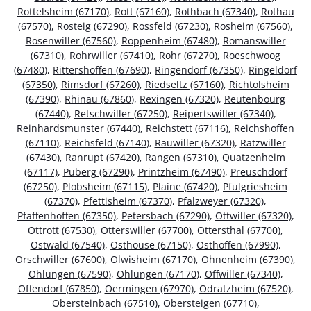
Rottelsheim (67170)
,
Rott (67160)
,
Rothbach (67340)
,
Rothau
(67570)
,
Rosteig (67290)
,
Rossfeld (67230)
,
Rosheim (67560)
,
Rosenwiller (67560)
,
Roppenheim (67480)
,
Romanswiller
(67310)
,
Rohrwiller (67410)
,
Rohr (67270)
,
Roeschwoog
(67480)
,
Rittershoffen (67690)
,
Ringendorf (67350)
,
Ringeldorf
(67350)
,
Rimsdorf (67260)
,
Riedseltz (67160)
,
Richtolsheim
(67390)
,
Rhinau (67860)
,
Rexingen (67320)
,
Reutenbourg
(67440)
,
Retschwiller (67250)
,
Reipertswiller (67340)
,
Reinhardsmunster (67440)
,
Reichstett (67116)
,
Reichshoffen
(67110)
,
Reichsfeld (67140)
,
Rauwiller (67320)
,
Ratzwiller
(67430)
,
Ranrupt (67420)
,
Rangen (67310)
,
Quatzenheim
(67117)
,
Puberg (67290)
,
Printzheim (67490)
,
Preuschdorf
(67250)
,
Plobsheim (67115)
,
Plaine (67420)
,
Pfulgriesheim
(67370)
,
Pfettisheim (67370)
,
Pfalzweyer (67320)
,
Pfaffenhoffen (67350)
,
Petersbach (67290)
,
Ottwiller (67320)
,
Ottrott (67530)
,
Otterswiller (67700)
,
Ottersthal (67700)
,
Ostwald (67540)
,
Osthouse (67150)
,
Osthoffen (67990)
,
Orschwiller (67600)
,
Olwisheim (67170)
,
Ohnenheim (67390)
,
Ohlungen (67590)
,
Ohlungen (67170)
,
Offwiller (67340)
,
Offendorf (67850)
,
Oermingen (67970)
,
Odratzheim (67520)
,
Obersteinbach (67510)
,
Obersteigen (67710)
,