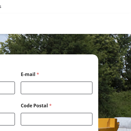
s
E-mail
*
Code Postal
*