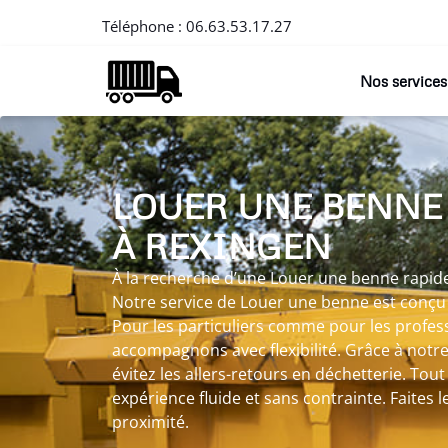
Téléphone :
06.63.53.17.27
Nos services
LOUER UNE BENNE
À REXINGEN
À la recherche d’une Louer une benne rapide
Notre service de Louer une benne est conçu p
Pour les particuliers comme pour les profes
accompagnons avec flexibilité. Grâce à notr
évitez les allers-retours en déchetterie. To
expérience fluide et sans contrainte. Faites le 
proximité.