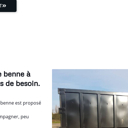
T
e benne à
s de besoin.
e benne est proposé
ompagner, peu