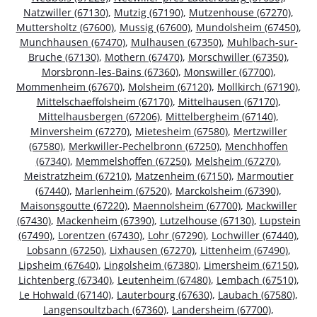
Natzwiller (67130)
,
Mutzig (67190)
,
Mutzenhouse (67270)
,
Muttersholtz (67600)
,
Mussig (67600)
,
Mundolsheim (67450)
,
Munchhausen (67470)
,
Mulhausen (67350)
,
Muhlbach-sur-
Bruche (67130)
,
Mothern (67470)
,
Morschwiller (67350)
,
Morsbronn-les-Bains (67360)
,
Monswiller (67700)
,
Mommenheim (67670)
,
Molsheim (67120)
,
Mollkirch (67190)
,
Mittelschaeffolsheim (67170)
,
Mittelhausen (67170)
,
Mittelhausbergen (67206)
,
Mittelbergheim (67140)
,
Minversheim (67270)
,
Mietesheim (67580)
,
Mertzwiller
(67580)
,
Merkwiller-Pechelbronn (67250)
,
Menchhoffen
(67340)
,
Memmelshoffen (67250)
,
Melsheim (67270)
,
Meistratzheim (67210)
,
Matzenheim (67150)
,
Marmoutier
(67440)
,
Marlenheim (67520)
,
Marckolsheim (67390)
,
Maisonsgoutte (67220)
,
Maennolsheim (67700)
,
Mackwiller
(67430)
,
Mackenheim (67390)
,
Lutzelhouse (67130)
,
Lupstein
(67490)
,
Lorentzen (67430)
,
Lohr (67290)
,
Lochwiller (67440)
,
Lobsann (67250)
,
Lixhausen (67270)
,
Littenheim (67490)
,
Lipsheim (67640)
,
Lingolsheim (67380)
,
Limersheim (67150)
,
Lichtenberg (67340)
,
Leutenheim (67480)
,
Lembach (67510)
,
Le Hohwald (67140)
,
Lauterbourg (67630)
,
Laubach (67580)
,
Langensoultzbach (67360)
,
Landersheim (67700)
,