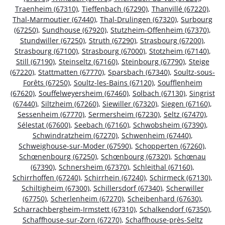
Traenheim (67310)
,
Tieffenbach (67290)
,
Thanvillé (67220)
,
Thal-Marmoutier (67440)
,
Thal-Drulingen (67320)
,
Surbourg
(67250)
,
Sundhouse (67920)
,
Stutzheim-Offenheim (67370)
,
Stundwiller (67250)
,
Struth (67290)
,
Strasbourg (67200)
,
Strasbourg (67100)
,
Strasbourg (67000)
,
Stotzheim (67140)
,
Still (67190)
,
Steinseltz (67160)
,
Steinbourg (67790)
,
Steige
(67220)
,
Stattmatten (67770)
,
Sparsbach (67340)
,
Soultz-sous-
Forêts (67250)
,
Soultz-les-Bains (67120)
,
Soufflenheim
(67620)
,
Souffelweyersheim (67460)
,
Solbach (67130)
,
Singrist
(67440)
,
Siltzheim (67260)
,
Siewiller (67320)
,
Siegen (67160)
,
Sessenheim (67770)
,
Sermersheim (67230)
,
Seltz (67470)
,
Sélestat (67600)
,
Seebach (67160)
,
Schwobsheim (67390)
,
Schwindratzheim (67270)
,
Schwenheim (67440)
,
Schweighouse-sur-Moder (67590)
,
Schopperten (67260)
,
Schœnenbourg (67250)
,
Schœnbourg (67320)
,
Schœnau
(67390)
,
Schnersheim (67370)
,
Schleithal (67160)
,
Schirrhoffen (67240)
,
Schirrhein (67240)
,
Schirmeck (67130)
,
Schiltigheim (67300)
,
Schillersdorf (67340)
,
Scherwiller
(67750)
,
Scherlenheim (67270)
,
Scheibenhard (67630)
,
Scharrachbergheim-Irmstett (67310)
,
Schalkendorf (67350)
,
Schaffhouse-sur-Zorn (67270)
,
Schaffhouse-près-Seltz