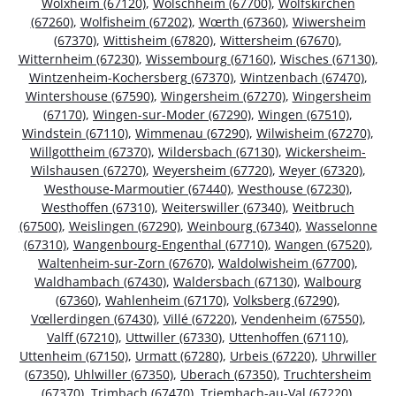
Wolxheim (67120)
,
Wolschheim (67700)
,
Wolfskirchen
(67260)
,
Wolfisheim (67202)
,
Wœrth (67360)
,
Wiwersheim
(67370)
,
Wittisheim (67820)
,
Wittersheim (67670)
,
Witternheim (67230)
,
Wissembourg (67160)
,
Wisches (67130)
,
Wintzenheim-Kochersberg (67370)
,
Wintzenbach (67470)
,
Wintershouse (67590)
,
Wingersheim (67270)
,
Wingersheim
(67170)
,
Wingen-sur-Moder (67290)
,
Wingen (67510)
,
Windstein (67110)
,
Wimmenau (67290)
,
Wilwisheim (67270)
,
Willgottheim (67370)
,
Wildersbach (67130)
,
Wickersheim-
Wilshausen (67270)
,
Weyersheim (67720)
,
Weyer (67320)
,
Westhouse-Marmoutier (67440)
,
Westhouse (67230)
,
Westhoffen (67310)
,
Weiterswiller (67340)
,
Weitbruch
(67500)
,
Weislingen (67290)
,
Weinbourg (67340)
,
Wasselonne
(67310)
,
Wangenbourg-Engenthal (67710)
,
Wangen (67520)
,
Waltenheim-sur-Zorn (67670)
,
Waldolwisheim (67700)
,
Waldhambach (67430)
,
Waldersbach (67130)
,
Walbourg
(67360)
,
Wahlenheim (67170)
,
Volksberg (67290)
,
Vœllerdingen (67430)
,
Villé (67220)
,
Vendenheim (67550)
,
Valff (67210)
,
Uttwiller (67330)
,
Uttenhoffen (67110)
,
Uttenheim (67150)
,
Urmatt (67280)
,
Urbeis (67220)
,
Uhrwiller
(67350)
,
Uhlwiller (67350)
,
Uberach (67350)
,
Truchtersheim
(67370)
,
Trimbach (67470)
,
Triembach-au-Val (67220)
,