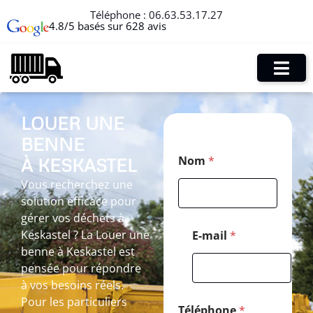
Téléphone :
06.63.53.17.27
4.8/5 basés sur 628 avis
LOUER UNE
BENNE
T
Nom
*
À KESKASTEL
é
l
Vous recherchez une
é
solution efficace pour
p
h
gérer vos déchets à
o
Keskastel ? La Louer une
E-mail
*
n
benne à Keskastel est
e
pensée pour répondre
N
o
à vos besoins réels.
m
Pour les particuliers
*
Téléphone
*