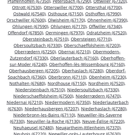
Pfaffenhoffen (67350)
,
Petersbach (67290)
,
Ottwiller (67320)
,
Ottrott (67530)
,
Otterswiller (67700)
,
Ottersthal (67700)
,
Ostwald (67540)
,
Osthouse (67150)
,
Osthoffen (67990)
,
Orschwiller (67600)
,
Olwisheim (67170)
,
Ohnenheim (67390)
,
Ohlungen (67590)
,
Ohlungen (67170)
,
Offwiller (67340)
,
Offendorf (67850)
,
Oermingen (67970)
,
Odratzheim (67520)
,
Obersteinbach (67510)
,
Obersteigen (67710)
,
Obersoultzbach (67330)
,
Oberschaeffolsheim (67203)
,
Oberrœdern (67250)
,
Obernai (67210)
,
Obermodern-
Zutzendorf (67330)
,
Oberlauterbach (67160)
,
Oberhoffen-
sur-Moder (67240)
,
Oberhoffen-lès-Wissembourg (67160)
,
Oberhausbergen (67205)
,
Oberhaslach (67280)
,
Oberdorf-
Spachbach (67360)
,
Oberbronn (67110)
,
Obenheim (67230)
,
Nothalten (67680)
,
Nordhouse (67150)
,
Nordheim (67520)
,
Niedersteinbach (67510)
,
Niedersoultzbach (67330)
,
Niederschaeffolsheim (67500)
,
Niederrœdern (67470)
,
Niedernai (67210)
,
Niedermodern (67350)
,
Niederlauterbach
(67630)
,
Niederhausbergen (67207)
,
Niederhaslach (67280)
,
Niederbronn-les-Bains (67110)
,
Neuwiller-lès-Saverne
(67330)
,
Neuviller-la-Roche (67130)
,
Neuve-Église (67220)
,
Neuhaeusel (67480)
,
Neugartheim-Ittlenheim (67370)
,
Neubois (67220)
,
Neewiller-près-Lauterbourg (67630)
,