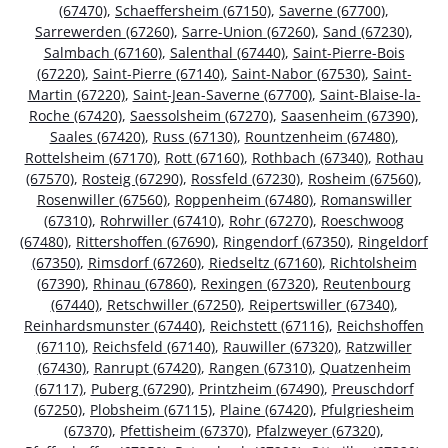
(67470)
,
Schaeffersheim (67150)
,
Saverne (67700)
,
Sarrewerden (67260)
,
Sarre-Union (67260)
,
Sand (67230)
,
Salmbach (67160)
,
Salenthal (67440)
,
Saint-Pierre-Bois
(67220)
,
Saint-Pierre (67140)
,
Saint-Nabor (67530)
,
Saint-
Martin (67220)
,
Saint-Jean-Saverne (67700)
,
Saint-Blaise-la-
Roche (67420)
,
Saessolsheim (67270)
,
Saasenheim (67390)
,
Saales (67420)
,
Russ (67130)
,
Rountzenheim (67480)
,
Rottelsheim (67170)
,
Rott (67160)
,
Rothbach (67340)
,
Rothau
(67570)
,
Rosteig (67290)
,
Rossfeld (67230)
,
Rosheim (67560)
,
Rosenwiller (67560)
,
Roppenheim (67480)
,
Romanswiller
(67310)
,
Rohrwiller (67410)
,
Rohr (67270)
,
Roeschwoog
(67480)
,
Rittershoffen (67690)
,
Ringendorf (67350)
,
Ringeldorf
(67350)
,
Rimsdorf (67260)
,
Riedseltz (67160)
,
Richtolsheim
(67390)
,
Rhinau (67860)
,
Rexingen (67320)
,
Reutenbourg
(67440)
,
Retschwiller (67250)
,
Reipertswiller (67340)
,
Reinhardsmunster (67440)
,
Reichstett (67116)
,
Reichshoffen
(67110)
,
Reichsfeld (67140)
,
Rauwiller (67320)
,
Ratzwiller
(67430)
,
Ranrupt (67420)
,
Rangen (67310)
,
Quatzenheim
(67117)
,
Puberg (67290)
,
Printzheim (67490)
,
Preuschdorf
(67250)
,
Plobsheim (67115)
,
Plaine (67420)
,
Pfulgriesheim
(67370)
,
Pfettisheim (67370)
,
Pfalzweyer (67320)
,