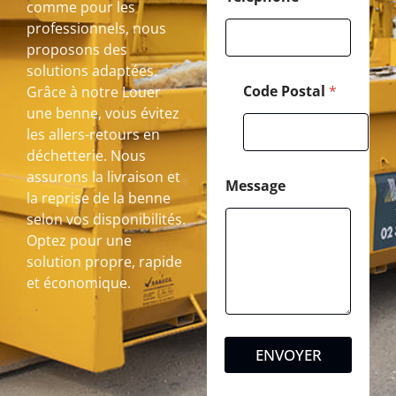
comme pour les
professionnels, nous
proposons des
solutions adaptées.
Code Postal
*
Grâce à notre Louer
une benne, vous évitez
les allers-retours en
déchetterie. Nous
assurons la livraison et
Message
la reprise de la benne
selon vos disponibilités.
Optez pour une
solution propre, rapide
et économique.
ENVOYER