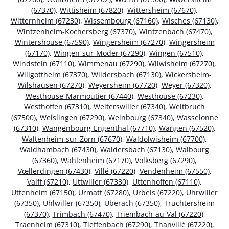
(67370)
,
Wittisheim (67820)
,
Wittersheim (67670)
,
Witternheim (67230)
,
Wissembourg (67160)
,
Wisches (67130)
,
Wintzenheim-Kochersberg (67370)
,
Wintzenbach (67470)
,
Wintershouse (67590)
,
Wingersheim (67270)
,
Wingersheim
(67170)
,
Wingen-sur-Moder (67290)
,
Wingen (67510)
,
Windstein (67110)
,
Wimmenau (67290)
,
Wilwisheim (67270)
,
Willgottheim (67370)
,
Wildersbach (67130)
,
Wickersheim-
Wilshausen (67270)
,
Weyersheim (67720)
,
Weyer (67320)
,
Westhouse-Marmoutier (67440)
,
Westhouse (67230)
,
Westhoffen (67310)
,
Weiterswiller (67340)
,
Weitbruch
(67500)
,
Weislingen (67290)
,
Weinbourg (67340)
,
Wasselonne
(67310)
,
Wangenbourg-Engenthal (67710)
,
Wangen (67520)
,
Waltenheim-sur-Zorn (67670)
,
Waldolwisheim (67700)
,
Waldhambach (67430)
,
Waldersbach (67130)
,
Walbourg
(67360)
,
Wahlenheim (67170)
,
Volksberg (67290)
,
Vœllerdingen (67430)
,
Villé (67220)
,
Vendenheim (67550)
,
Valff (67210)
,
Uttwiller (67330)
,
Uttenhoffen (67110)
,
Uttenheim (67150)
,
Urmatt (67280)
,
Urbeis (67220)
,
Uhrwiller
(67350)
,
Uhlwiller (67350)
,
Uberach (67350)
,
Truchtersheim
(67370)
,
Trimbach (67470)
,
Triembach-au-Val (67220)
,
Traenheim (67310)
,
Tieffenbach (67290)
,
Thanvillé (67220)
,