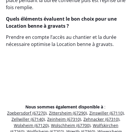
place pendant la durée convenue puis est reprise une
fois remplie.
Quels éléments évaluent le bon choix pour une
Location benne à gravats ?
Prendre en compte l’accès au chantier et la durée
nécessaire optimise la Location benne à gravats.
Nous sommes également disponible à
:
Zoebersdorf (67270)
,
Zittersheim (67290)
,
Zinswiller (67110)
,
Zellwiller (67140)
,
Zeinheim (67310)
,
Zehnacker (67310)
,
Wolxheim (67120)
,
Wolschheim (67700)
,
Wolfskirchen
(67260)
,
Wolfisheim (67202)
,
Wœrth (67360)
,
Wiwersheim