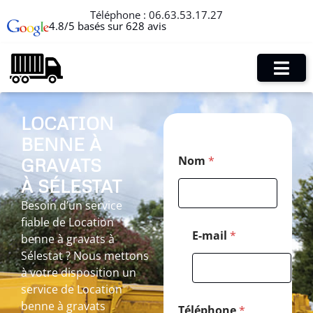
Téléphone :
06.63.53.17.27
4.8/5 basés sur 628 avis
LOCATION
BENNE À
*
Nom
*
GRAVATS
T
é
À SÉLESTAT
l
é
Besoin d’un service
p
fiable de Location
h
E-mail
*
benne à gravats à
o
Sélestat ? Nous mettons
n
e
à votre disposition un
*
service de Location
benne à gravats
Téléphone
*