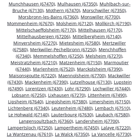
Munchhausen (67470)
,
Mulhausen (67350)
,
Muhlbach-sur-
Bruche (67130)
,
Mothern (67470)
,
Morschwiller (67350)
,
Morsbronn-les-Bains (67360)
,
Monswiller (67700)
,
Mommenheim (67670)
,
Molsheim (67120)
,
Mollkirch (67190)
,
Mittelschaeffolsheim (67170)
,
Mittelhausen (67170)
,
Mittelhausbergen (67206)
,
Mittelbergheim (67140)
,
Minversheim (67270)
,
Mietesheim (67580)
,
Mertzwiller
(67580)
,
Merkwiller-Pechelbronn (67250)
,
Menchhoffen
(67340)
,
Memmelshoffen (67250)
,
Melsheim (67270)
,
Meistratzheim (67210)
,
Matzenheim (67150)
,
Marmoutier
(67440)
,
Marlenheim (67520)
,
Marckolsheim (67390)
,
Maisonsgoutte (67220)
,
Maennolsheim (67700)
,
Mackwiller
(67430)
,
Mackenheim (67390)
,
Lutzelhouse (67130)
,
Lupstein
(67490)
,
Lorentzen (67430)
,
Lohr (67290)
,
Lochwiller (67440)
,
Lobsann (67250)
,
Lixhausen (67270)
,
Littenheim (67490)
,
Lipsheim (67640)
,
Lingolsheim (67380)
,
Limersheim (67150)
,
Lichtenberg (67340)
,
Leutenheim (67480)
,
Lembach (67510)
,
Le Hohwald (67140)
,
Lauterbourg (67630)
,
Laubach (67580)
,
Langensoultzbach (67360)
,
Landersheim (67700)
,
Lampertsloch (67250)
,
Lampertheim (67450)
,
Lalaye (67220)
,
La Wantzenau (67610)
,
La Walck (67350)
,
La Vancelle (67730)
,