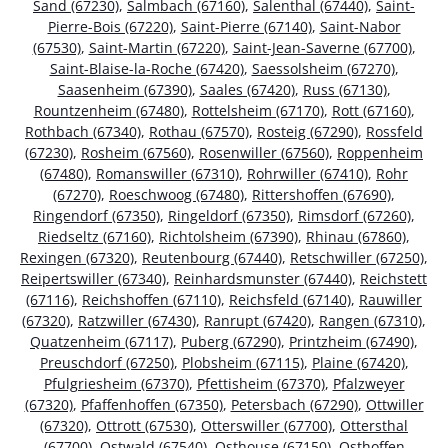
Sand (67230)
,
Salmbach (67160)
,
Salenthal (67440)
,
Saint-
Pierre-Bois (67220)
,
Saint-Pierre (67140)
,
Saint-Nabor
(67530)
,
Saint-Martin (67220)
,
Saint-Jean-Saverne (67700)
,
Saint-Blaise-la-Roche (67420)
,
Saessolsheim (67270)
,
Saasenheim (67390)
,
Saales (67420)
,
Russ (67130)
,
Rountzenheim (67480)
,
Rottelsheim (67170)
,
Rott (67160)
,
Rothbach (67340)
,
Rothau (67570)
,
Rosteig (67290)
,
Rossfeld
(67230)
,
Rosheim (67560)
,
Rosenwiller (67560)
,
Roppenheim
(67480)
,
Romanswiller (67310)
,
Rohrwiller (67410)
,
Rohr
(67270)
,
Roeschwoog (67480)
,
Rittershoffen (67690)
,
Ringendorf (67350)
,
Ringeldorf (67350)
,
Rimsdorf (67260)
,
Riedseltz (67160)
,
Richtolsheim (67390)
,
Rhinau (67860)
,
Rexingen (67320)
,
Reutenbourg (67440)
,
Retschwiller (67250)
,
Reipertswiller (67340)
,
Reinhardsmunster (67440)
,
Reichstett
(67116)
,
Reichshoffen (67110)
,
Reichsfeld (67140)
,
Rauwiller
(67320)
,
Ratzwiller (67430)
,
Ranrupt (67420)
,
Rangen (67310)
,
Quatzenheim (67117)
,
Puberg (67290)
,
Printzheim (67490)
,
Preuschdorf (67250)
,
Plobsheim (67115)
,
Plaine (67420)
,
Pfulgriesheim (67370)
,
Pfettisheim (67370)
,
Pfalzweyer
(67320)
,
Pfaffenhoffen (67350)
,
Petersbach (67290)
,
Ottwiller
(67320)
,
Ottrott (67530)
,
Otterswiller (67700)
,
Ottersthal
(67700)
,
Ostwald (67540)
,
Osthouse (67150)
,
Osthoffen