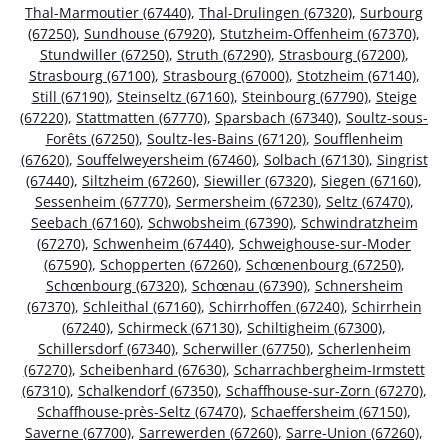
Thal-Marmoutier (67440)
,
Thal-Drulingen (67320)
,
Surbourg
(67250)
,
Sundhouse (67920)
,
Stutzheim-Offenheim (67370)
,
Stundwiller (67250)
,
Struth (67290)
,
Strasbourg (67200)
,
Strasbourg (67100)
,
Strasbourg (67000)
,
Stotzheim (67140)
,
Still (67190)
,
Steinseltz (67160)
,
Steinbourg (67790)
,
Steige
(67220)
,
Stattmatten (67770)
,
Sparsbach (67340)
,
Soultz-sous-
Forêts (67250)
,
Soultz-les-Bains (67120)
,
Soufflenheim
(67620)
,
Souffelweyersheim (67460)
,
Solbach (67130)
,
Singrist
(67440)
,
Siltzheim (67260)
,
Siewiller (67320)
,
Siegen (67160)
,
Sessenheim (67770)
,
Sermersheim (67230)
,
Seltz (67470)
,
Seebach (67160)
,
Schwobsheim (67390)
,
Schwindratzheim
(67270)
,
Schwenheim (67440)
,
Schweighouse-sur-Moder
(67590)
,
Schopperten (67260)
,
Schœnenbourg (67250)
,
Schœnbourg (67320)
,
Schœnau (67390)
,
Schnersheim
(67370)
,
Schleithal (67160)
,
Schirrhoffen (67240)
,
Schirrhein
(67240)
,
Schirmeck (67130)
,
Schiltigheim (67300)
,
Schillersdorf (67340)
,
Scherwiller (67750)
,
Scherlenheim
(67270)
,
Scheibenhard (67630)
,
Scharrachbergheim-Irmstett
(67310)
,
Schalkendorf (67350)
,
Schaffhouse-sur-Zorn (67270)
,
Schaffhouse-près-Seltz (67470)
,
Schaeffersheim (67150)
,
Saverne (67700)
,
Sarrewerden (67260)
,
Sarre-Union (67260)
,