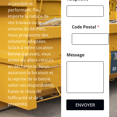
accessible et
performant. Peu
importe la nature de
vos travaux ou le
Code Postal
*
volume de déchets,
nous proposons des
solutions adaptées.
Grâce à notre Location
benne à gravats, vous
Message
évitez les allers-retours
en déchetterie. Nous
assurons la livraison et
la reprise de la benne
selon vos disponibilités.
Faites le choix de
l’efficacité et de la
proximité.
ENVOYER