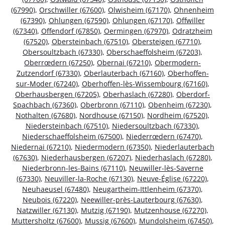
(67990)
,
Orschwiller (67600)
,
Olwisheim (67170)
,
Ohnenheim
(67390)
,
Ohlungen (67590)
,
Ohlungen (67170)
,
Offwiller
(67340)
,
Offendorf (67850)
,
Oermingen (67970)
,
Odratzheim
(67520)
,
Obersteinbach (67510)
,
Obersteigen (67710)
,
Obersoultzbach (67330)
,
Oberschaeffolsheim (67203)
,
Oberrœdern (67250)
,
Obernai (67210)
,
Obermodern-
Zutzendorf (67330)
,
Oberlauterbach (67160)
,
Oberhoffen-
sur-Moder (67240)
,
Oberhoffen-lès-Wissembourg (67160)
,
Oberhausbergen (67205)
,
Oberhaslach (67280)
,
Oberdorf-
Spachbach (67360)
,
Oberbronn (67110)
,
Obenheim (67230)
,
Nothalten (67680)
,
Nordhouse (67150)
,
Nordheim (67520)
,
Niedersteinbach (67510)
,
Niedersoultzbach (67330)
,
Niederschaeffolsheim (67500)
,
Niederrœdern (67470)
,
Niedernai (67210)
,
Niedermodern (67350)
,
Niederlauterbach
(67630)
,
Niederhausbergen (67207)
,
Niederhaslach (67280)
,
Niederbronn-les-Bains (67110)
,
Neuwiller-lès-Saverne
(67330)
,
Neuviller-la-Roche (67130)
,
Neuve-Église (67220)
,
Neuhaeusel (67480)
,
Neugartheim-Ittlenheim (67370)
,
Neubois (67220)
,
Neewiller-près-Lauterbourg (67630)
,
Natzwiller (67130)
,
Mutzig (67190)
,
Mutzenhouse (67270)
,
Muttersholtz (67600)
,
Mussig (67600)
,
Mundolsheim (67450)
,