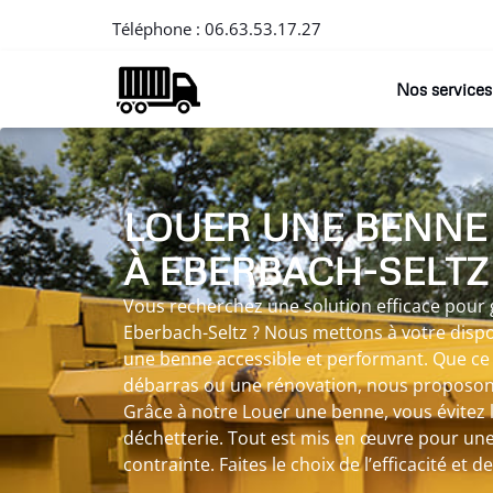
Téléphone :
06.63.53.17.27
Nos services
LOUER UNE BENNE
À EBERBACH-SELTZ
Vous recherchez une solution efficace pour 
Eberbach-Seltz ? Nous mettons à votre dispo
une benne accessible et performant. Que ce 
débarras ou une rénovation, nous proposon
Grâce à notre Louer une benne, vous évitez l
déchetterie. Tout est mis en œuvre pour une
contrainte. Faites le choix de l’efficacité et d