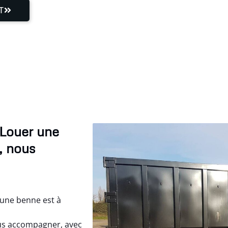
T
 Louer une
, nous
 une benne est à
us accompagner, avec