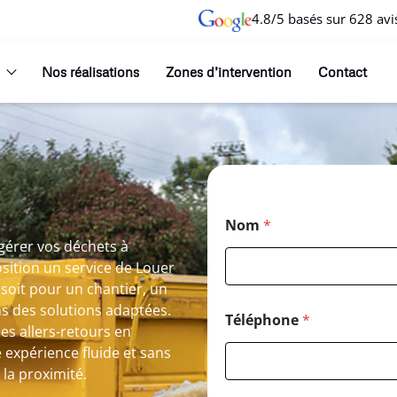
4.8/5 basés sur 628 avi
Nos réalisations
Zones d’intervention
Contact
Nom
*
gérer vos déchets à
sition un service de Louer
soit pour un chantier, un
s des solutions adaptées.
Téléphone
*
es allers-retours en
 expérience fluide et sans
e la proximité.