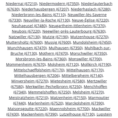
Niedernai (67210)
,
Niedermodern (67350)
,
Niederlauterbach
(67630)
,
Niederhausbergen (67207)
,
Niederhaslach (67280)
,
Niederbronn-les-Bains (67110)
,
Neuwiller-lès-Saverne
(67330)
,
Neuviller-la-Roche (67130)
,
Neuve-Église (67220)
,
Neuhaeusel (67480)
,
Neugartheim-Ittlenheim (67370)
,
Neubois (67220)
,
Neewiller-près-Lauterbourg (67630)
,
Natzwiller (67130)
,
Mutzig (67190)
,
Mutzenhouse (67270)
,
Muttersholtz (67600)
,
Mussig (67600)
,
Mundolsheim (67450)
,
Munchhausen (67470)
,
Mulhausen (67350)
,
Muhlbach-sur-
Bruche (67130)
,
Mothern (67470)
,
Morschwiller (67350)
,
Morsbronn-les-Bains (67360)
,
Monswiller (67700)
,
Mommenheim (67670)
,
Molsheim (67120)
,
Mollkirch (67190)
,
Mittelschaeffolsheim (67170)
,
Mittelhausen (67170)
,
Mittelhausbergen (67206)
,
Mittelbergheim (67140)
,
Minversheim (67270)
,
Mietesheim (67580)
,
Mertzwiller
(67580)
,
Merkwiller-Pechelbronn (67250)
,
Menchhoffen
(67340)
,
Memmelshoffen (67250)
,
Melsheim (67270)
,
Meistratzheim (67210)
,
Matzenheim (67150)
,
Marmoutier
(67440)
,
Marlenheim (67520)
,
Marckolsheim (67390)
,
Maisonsgoutte (67220)
,
Maennolsheim (67700)
,
Mackwiller
(67430)
,
Mackenheim (67390)
,
Lutzelhouse (67130)
,
Lupstein