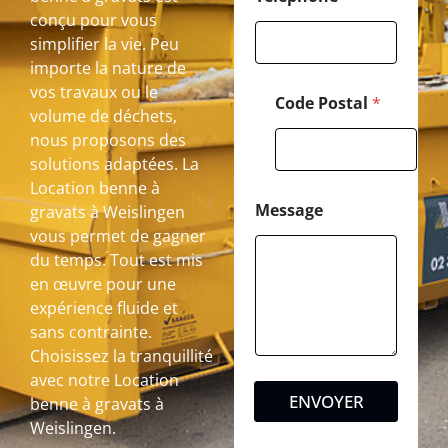
conçu pour vous
simplifier la vie. Peu
importe la nature de
vos travaux ou le
Code Postal
*
volume de déchets,
nous proposons des
solutions adaptées. La
Location benne à
Message
gravats à Weislingen
vous permet de gagner
du temps. Tout est mis
en œuvre pour une
expérience fluide et
sans contrainte.
Choisissez la tranquillité
avec notre Location
ENVOYER
benne à gravats à
Weislingen.