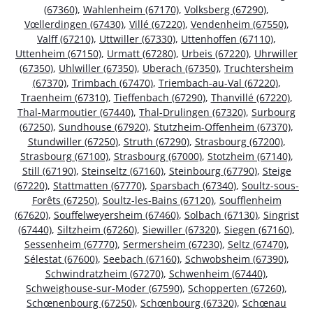
(67360)
,
Wahlenheim (67170)
,
Volksberg (67290)
,
Vœllerdingen (67430)
,
Villé (67220)
,
Vendenheim (67550)
,
Valff (67210)
,
Uttwiller (67330)
,
Uttenhoffen (67110)
,
Uttenheim (67150)
,
Urmatt (67280)
,
Urbeis (67220)
,
Uhrwiller
(67350)
,
Uhlwiller (67350)
,
Uberach (67350)
,
Truchtersheim
(67370)
,
Trimbach (67470)
,
Triembach-au-Val (67220)
,
Traenheim (67310)
,
Tieffenbach (67290)
,
Thanvillé (67220)
,
Thal-Marmoutier (67440)
,
Thal-Drulingen (67320)
,
Surbourg
(67250)
,
Sundhouse (67920)
,
Stutzheim-Offenheim (67370)
,
Stundwiller (67250)
,
Struth (67290)
,
Strasbourg (67200)
,
Strasbourg (67100)
,
Strasbourg (67000)
,
Stotzheim (67140)
,
Still (67190)
,
Steinseltz (67160)
,
Steinbourg (67790)
,
Steige
(67220)
,
Stattmatten (67770)
,
Sparsbach (67340)
,
Soultz-sous-
Forêts (67250)
,
Soultz-les-Bains (67120)
,
Soufflenheim
(67620)
,
Souffelweyersheim (67460)
,
Solbach (67130)
,
Singrist
(67440)
,
Siltzheim (67260)
,
Siewiller (67320)
,
Siegen (67160)
,
Sessenheim (67770)
,
Sermersheim (67230)
,
Seltz (67470)
,
Sélestat (67600)
,
Seebach (67160)
,
Schwobsheim (67390)
,
Schwindratzheim (67270)
,
Schwenheim (67440)
,
Schweighouse-sur-Moder (67590)
,
Schopperten (67260)
,
Schœnenbourg (67250)
,
Schœnbourg (67320)
,
Schœnau