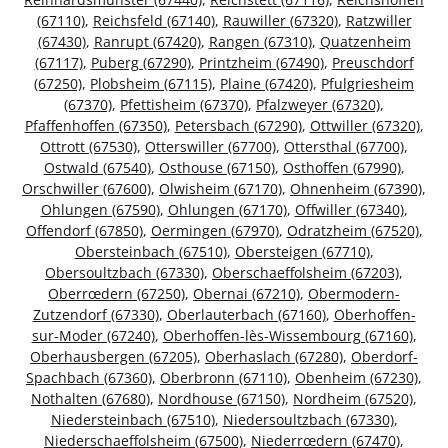
(67110)
,
Reichsfeld (67140)
,
Rauwiller (67320)
,
Ratzwiller
(67430)
,
Ranrupt (67420)
,
Rangen (67310)
,
Quatzenheim
(67117)
,
Puberg (67290)
,
Printzheim (67490)
,
Preuschdorf
(67250)
,
Plobsheim (67115)
,
Plaine (67420)
,
Pfulgriesheim
(67370)
,
Pfettisheim (67370)
,
Pfalzweyer (67320)
,
Pfaffenhoffen (67350)
,
Petersbach (67290)
,
Ottwiller (67320)
,
Ottrott (67530)
,
Otterswiller (67700)
,
Ottersthal (67700)
,
Ostwald (67540)
,
Osthouse (67150)
,
Osthoffen (67990)
,
Orschwiller (67600)
,
Olwisheim (67170)
,
Ohnenheim (67390)
,
Ohlungen (67590)
,
Ohlungen (67170)
,
Offwiller (67340)
,
Offendorf (67850)
,
Oermingen (67970)
,
Odratzheim (67520)
,
Obersteinbach (67510)
,
Obersteigen (67710)
,
Obersoultzbach (67330)
,
Oberschaeffolsheim (67203)
,
Oberrœdern (67250)
,
Obernai (67210)
,
Obermodern-
Zutzendorf (67330)
,
Oberlauterbach (67160)
,
Oberhoffen-
sur-Moder (67240)
,
Oberhoffen-lès-Wissembourg (67160)
,
Oberhausbergen (67205)
,
Oberhaslach (67280)
,
Oberdorf-
Spachbach (67360)
,
Oberbronn (67110)
,
Obenheim (67230)
,
Nothalten (67680)
,
Nordhouse (67150)
,
Nordheim (67520)
,
Niedersteinbach (67510)
,
Niedersoultzbach (67330)
,
Niederschaeffolsheim (67500)
,
Niederrœdern (67470)
,