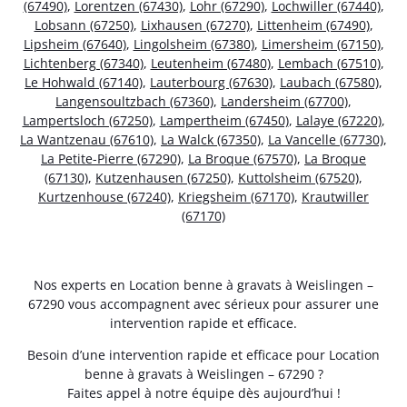
(67490)
,
Lorentzen (67430)
,
Lohr (67290)
,
Lochwiller (67440)
,
Lobsann (67250)
,
Lixhausen (67270)
,
Littenheim (67490)
,
Lipsheim (67640)
,
Lingolsheim (67380)
,
Limersheim (67150)
,
Lichtenberg (67340)
,
Leutenheim (67480)
,
Lembach (67510)
,
Le Hohwald (67140)
,
Lauterbourg (67630)
,
Laubach (67580)
,
Langensoultzbach (67360)
,
Landersheim (67700)
,
Lampertsloch (67250)
,
Lampertheim (67450)
,
Lalaye (67220)
,
La Wantzenau (67610)
,
La Walck (67350)
,
La Vancelle (67730)
,
La Petite-Pierre (67290)
,
La Broque (67570)
,
La Broque
(67130)
,
Kutzenhausen (67250)
,
Kuttolsheim (67520)
,
Kurtzenhouse (67240)
,
Kriegsheim (67170)
,
Krautwiller
(67170)
Nos experts en Location benne à gravats à Weislingen –
67290 vous accompagnent avec sérieux pour assurer une
intervention rapide et efficace.
Besoin d’une intervention rapide et efficace pour Location
benne à gravats à Weislingen – 67290 ?
Faites appel à notre équipe dès aujourd’hui !