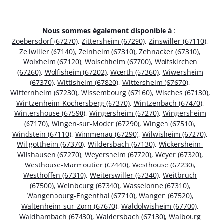
Nous sommes également disponible à
:
Zoebersdorf (67270)
,
Zittersheim (67290)
,
Zinswiller (67110)
,
Zellwiller (67140)
,
Zeinheim (67310)
,
Zehnacker (67310)
,
Wolxheim (67120)
,
Wolschheim (67700)
,
Wolfskirchen
(67260)
,
Wolfisheim (67202)
,
Wœrth (67360)
,
Wiwersheim
(67370)
,
Wittisheim (67820)
,
Wittersheim (67670)
,
Witternheim (67230)
,
Wissembourg (67160)
,
Wisches (67130)
,
Wintzenheim-Kochersberg (67370)
,
Wintzenbach (67470)
,
Wintershouse (67590)
,
Wingersheim (67270)
,
Wingersheim
(67170)
,
Wingen-sur-Moder (67290)
,
Wingen (67510)
,
Windstein (67110)
,
Wimmenau (67290)
,
Wilwisheim (67270)
,
Willgottheim (67370)
,
Wildersbach (67130)
,
Wickersheim-
Wilshausen (67270)
,
Weyersheim (67720)
,
Weyer (67320)
,
Westhouse-Marmoutier (67440)
,
Westhouse (67230)
,
Westhoffen (67310)
,
Weiterswiller (67340)
,
Weitbruch
(67500)
,
Weinbourg (67340)
,
Wasselonne (67310)
,
Wangenbourg-Engenthal (67710)
,
Wangen (67520)
,
Waltenheim-sur-Zorn (67670)
,
Waldolwisheim (67700)
,
Waldhambach (67430)
,
Waldersbach (67130)
,
Walbourg