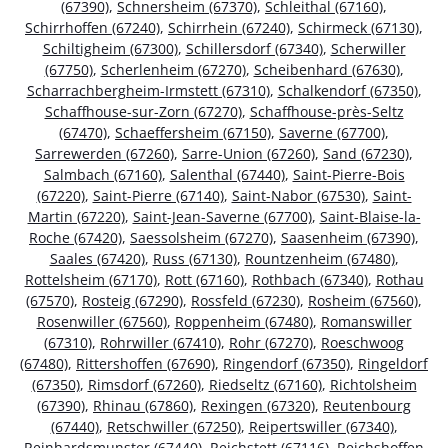
(67390)
,
Schnersheim (67370)
,
Schleithal (67160)
,
Schirrhoffen (67240)
,
Schirrhein (67240)
,
Schirmeck (67130)
,
Schiltigheim (67300)
,
Schillersdorf (67340)
,
Scherwiller
(67750)
,
Scherlenheim (67270)
,
Scheibenhard (67630)
,
Scharrachbergheim-Irmstett (67310)
,
Schalkendorf (67350)
,
Schaffhouse-sur-Zorn (67270)
,
Schaffhouse-près-Seltz
(67470)
,
Schaeffersheim (67150)
,
Saverne (67700)
,
Sarrewerden (67260)
,
Sarre-Union (67260)
,
Sand (67230)
,
Salmbach (67160)
,
Salenthal (67440)
,
Saint-Pierre-Bois
(67220)
,
Saint-Pierre (67140)
,
Saint-Nabor (67530)
,
Saint-
Martin (67220)
,
Saint-Jean-Saverne (67700)
,
Saint-Blaise-la-
Roche (67420)
,
Saessolsheim (67270)
,
Saasenheim (67390)
,
Saales (67420)
,
Russ (67130)
,
Rountzenheim (67480)
,
Rottelsheim (67170)
,
Rott (67160)
,
Rothbach (67340)
,
Rothau
(67570)
,
Rosteig (67290)
,
Rossfeld (67230)
,
Rosheim (67560)
,
Rosenwiller (67560)
,
Roppenheim (67480)
,
Romanswiller
(67310)
,
Rohrwiller (67410)
,
Rohr (67270)
,
Roeschwoog
(67480)
,
Rittershoffen (67690)
,
Ringendorf (67350)
,
Ringeldorf
(67350)
,
Rimsdorf (67260)
,
Riedseltz (67160)
,
Richtolsheim
(67390)
,
Rhinau (67860)
,
Rexingen (67320)
,
Reutenbourg
(67440)
,
Retschwiller (67250)
,
Reipertswiller (67340)
,
Reinhardsmunster (67440)
,
Reichstett (67116)
,
Reichshoffen