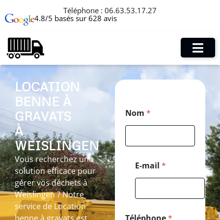
Téléphone :
06.63.53.17.27
4.8/5 basés sur 628 avis
LOCATION
BENNE À
E
Nom
*
GRAVATS
-
m
À
a
i
WEISLINGEN
l
Vous recherchez une
*
E-mail
*
solution efficace pour
N
o
gérer vos déchets à
m
Weislingen ? Notre
service de Location
benne à gravats est
Téléphone
*