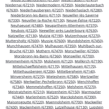
Niedernai (67210)
,
Niedermodern (67350)
,
Niederlauterbach
(67630)
,
Niederhausbergen (67207)
,
Niederhaslach (67280)
,
Niederbronn-les-Bains (67110)
,
Neuwiller-lès-Saverne
(67330)
,
Neuviller-la-Roche (67130)
,
Neuve-Église (67220)
,
Neuhaeusel (67480)
,
Neugartheim-Ittlenheim (67370)
,
Neubois (67220)
,
Neewiller-près-Lauterbourg (67630)
,
Natzwiller (67130)
,
Mutzig (67190)
,
Mutzenhouse (67270)
,
Muttersholtz (67600)
,
Mussig (67600)
,
Mundolsheim (67450)
,
Munchhausen (67470)
,
Mulhausen (67350)
,
Muhlbach-sur-
Bruche (67130)
,
Mothern (67470)
,
Morschwiller (67350)
,
Morsbronn-les-Bains (67360)
,
Monswiller (67700)
,
Mommenheim (67670)
,
Molsheim (67120)
,
Mollkirch (67190)
,
Mittelschaeffolsheim (67170)
,
Mittelhausen (67170)
,
Mittelhausbergen (67206)
,
Mittelbergheim (67140)
,
Minversheim (67270)
,
Mietesheim (67580)
,
Mertzwiller
(67580)
,
Merkwiller-Pechelbronn (67250)
,
Menchhoffen
(67340)
,
Memmelshoffen (67250)
,
Melsheim (67270)
,
Meistratzheim (67210)
,
Matzenheim (67150)
,
Marmoutier
(67440)
,
Marlenheim (67520)
,
Marckolsheim (67390)
,
Maisonsgoutte (67220)
,
Maennolsheim (67700)
,
Mackwiller
(67430)
,
Mackenheim (67390)
,
Lutzelhouse (67130)
,
Lupstein