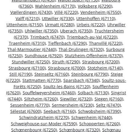
(67360)
,
Wahlenheim (67170)
,
Volksberg (67290)
,
Vœllerdingen (67430)
,
Villé (67220)
,
Vendenheim (67550)
,
Valff (67210)
,
Uttwiller (67330)
,
Uttenhoffen (67110)
,
Uttenheim (67150)
,
Urmatt (67280)
,
Urbeis (67220)
,
Uhrwiller
(67350)
,
Uhlwiller (67350)
,
Uberach (67350)
,
Truchtersheim
(67370)
,
Trimbach (67470)
,
Triembach-au-Val (67220)
,
Traenheim (67310)
,
Tieffenbach (67290)
,
Thanvillé (67220)
,
Thal-Marmoutier (67440)
,
Thal-Drulingen (67320)
,
Surbourg
(67250)
,
Sundhouse (67920)
,
Stutzheim-Offenheim (67370)
,
Stundwiller (67250)
,
Struth (67290)
,
Strasbourg (67200)
,
Strasbourg (67100)
,
Strasbourg (67000)
,
Stotzheim (67140)
,
Still (67190)
,
Steinseltz (67160)
,
Steinbourg (67790)
,
Steige
(67220)
,
Stattmatten (67770)
,
Sparsbach (67340)
,
Soultz-sous-
Forêts (67250)
,
Soultz-les-Bains (67120)
,
Soufflenheim
(67620)
,
Souffelweyersheim (67460)
,
Solbach (67130)
,
Singrist
(67440)
,
Siltzheim (67260)
,
Siewiller (67320)
,
Siegen (67160)
,
Sessenheim (67770)
,
Sermersheim (67230)
,
Seltz (67470)
,
Sélestat (67600)
,
Seebach (67160)
,
Schwobsheim (67390)
,
Schwindratzheim (67270)
,
Schwenheim (67440)
,
Schweighouse-sur-Moder (67590)
,
Schopperten (67260)
,
Schœnenbourg (67250)
,
Schœnbourg (67320)
,
Schœnau