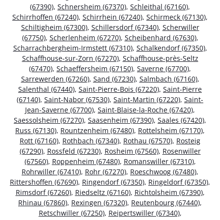
(67390)
,
Schnersheim (67370)
,
Schleithal (67160)
,
Schirrhoffen (67240)
,
Schirrhein (67240)
,
Schirmeck (67130)
,
Schiltigheim (67300)
,
Schillersdorf (67340)
,
Scherwiller
(67750)
,
Scherlenheim (67270)
,
Scheibenhard (67630)
,
Scharrachbergheim-Irmstett (67310)
,
Schalkendorf (67350)
,
Schaffhouse-sur-Zorn (67270)
,
Schaffhouse-près-Seltz
(67470)
,
Schaeffersheim (67150)
,
Saverne (67700)
,
Sarrewerden (67260)
,
Sand (67230)
,
Salmbach (67160)
,
Salenthal (67440)
,
Saint-Pierre-Bois (67220)
,
Saint-Pierre
(67140)
,
Saint-Nabor (67530)
,
Saint-Martin (67220)
,
Saint-
Jean-Saverne (67700)
,
Saint-Blaise-la-Roche (67420)
,
Saessolsheim (67270)
,
Saasenheim (67390)
,
Saales (67420)
,
Russ (67130)
,
Rountzenheim (67480)
,
Rottelsheim (67170)
,
Rott (67160)
,
Rothbach (67340)
,
Rothau (67570)
,
Rosteig
(67290)
,
Rossfeld (67230)
,
Rosheim (67560)
,
Rosenwiller
(67560)
,
Roppenheim (67480)
,
Romanswiller (67310)
,
Rohrwiller (67410)
,
Rohr (67270)
,
Roeschwoog (67480)
,
Rittershoffen (67690)
,
Ringendorf (67350)
,
Ringeldorf (67350)
,
Rimsdorf (67260)
,
Riedseltz (67160)
,
Richtolsheim (67390)
,
Rhinau (67860)
,
Rexingen (67320)
,
Reutenbourg (67440)
,
Retschwiller (67250)
,
Reipertswiller (67340)
,