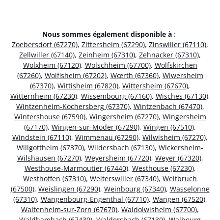
Nous sommes également disponible à
:
Zoebersdorf (67270)
,
Zittersheim (67290)
,
Zinswiller (67110)
,
Zellwiller (67140)
,
Zeinheim (67310)
,
Zehnacker (67310)
,
Wolxheim (67120)
,
Wolschheim (67700)
,
Wolfskirchen
(67260)
,
Wolfisheim (67202)
,
Wœrth (67360)
,
Wiwersheim
(67370)
,
Wittisheim (67820)
,
Wittersheim (67670)
,
Witternheim (67230)
,
Wissembourg (67160)
,
Wisches (67130)
,
Wintzenheim-Kochersberg (67370)
,
Wintzenbach (67470)
,
Wintershouse (67590)
,
Wingersheim (67270)
,
Wingersheim
(67170)
,
Wingen-sur-Moder (67290)
,
Wingen (67510)
,
Windstein (67110)
,
Wimmenau (67290)
,
Wilwisheim (67270)
,
Willgottheim (67370)
,
Wildersbach (67130)
,
Wickersheim-
Wilshausen (67270)
,
Weyersheim (67720)
,
Weyer (67320)
,
Westhouse-Marmoutier (67440)
,
Westhouse (67230)
,
Westhoffen (67310)
,
Weiterswiller (67340)
,
Weitbruch
(67500)
,
Weislingen (67290)
,
Weinbourg (67340)
,
Wasselonne
(67310)
,
Wangenbourg-Engenthal (67710)
,
Wangen (67520)
,
Waltenheim-sur-Zorn (67670)
,
Waldolwisheim (67700)
,
Waldhambach (67430)
,
Waldersbach (67130)
,
Walbourg