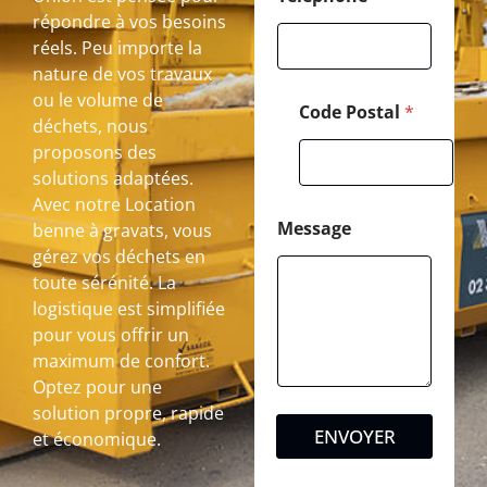
répondre à vos besoins
réels. Peu importe la
nature de vos travaux
ou le volume de
Code Postal
*
déchets, nous
proposons des
solutions adaptées.
Avec notre Location
Message
benne à gravats, vous
gérez vos déchets en
toute sérénité. La
logistique est simplifiée
pour vous offrir un
maximum de confort.
Optez pour une
solution propre, rapide
ENVOYER
et économique.