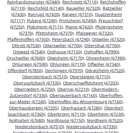
Reinhardsmunster (67440)
,
Reichstett (67116)
,
Reichshoffen
(67110)
,
Reichsfeld (67140)
,
Rauwiller (67320)
,
Ratzwiller
(67430)
,
Ranrupt (67420)
,
Rangen (67310)
,
Quatzenheim
(67117)
,
Puberg (67290)
,
Printzheim (67490)
,
Preuschdorf
(67250)
,
Plobsheim (67115)
,
Plaine (67420)
,
Pfulgriesheim
(67370)
,
Pfettisheim (67370)
,
Pfalzweyer (67320)
,
Pfaffenhoffen (67350)
,
Petersbach (67290)
,
Ottwiller (67320)
,
Ottrott (67530)
,
Otterswiller (67700)
,
Ottersthal (67700)
,
Ostwald (67540)
,
Osthouse (67150)
,
Osthoffen (67990)
,
Orschwiller (67600)
,
Olwisheim (67170)
,
Ohnenheim (67390)
,
Ohlungen (67590)
,
Ohlungen (67170)
,
Offwiller (67340)
,
Offendorf (67850)
,
Oermingen (67970)
,
Odratzheim (67520)
,
Obersteinbach (67510)
,
Obersteigen (67710)
,
Obersoultzbach (67330)
,
Oberschaeffolsheim (67203)
,
Oberrœdern (67250)
,
Obernai (67210)
,
Obermodern-
Zutzendorf (67330)
,
Oberlauterbach (67160)
,
Oberhoffen-
sur-Moder (67240)
,
Oberhoffen-lès-Wissembourg (67160)
,
Oberhausbergen (67205)
,
Oberhaslach (67280)
,
Oberdorf-
Spachbach (67360)
,
Oberbronn (67110)
,
Obenheim (67230)
,
Nothalten (67680)
,
Nordhouse (67150)
,
Nordheim (67520)
,
Niedersteinbach (67510)
,
Niedersoultzbach (67330)
,
Niederschaeffolsheim (67500)
,
Niederrœdern (67470)
,