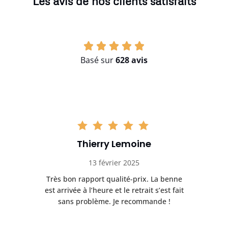
Les avis de nos clients satisfaits
Basé sur
628 avis
Thierry Lemoine
13 février 2025
Très bon rapport qualité-prix. La benne
t
est arrivée à l’heure et le retrait s’est fait
ch
sans problème. Je recommande !