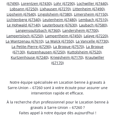
(67490)
,
Lorentzen (67430)
,
Lohr (67290)
,
Lochwiller (67440)
,
Lobsann (67250)
,
Lixhausen (67270)
,
Littenheim (67490)
,
Lipsheim (67640)
,
Lingolsheim (67380)
,
Limersheim (67150)
,
Lichtenberg (67340)
,
Leutenheim (67480)
,
Lembach (67510)
,
Le Hohwald (67140)
,
Lauterbourg (67630)
,
Laubach (67580)
,
Langensoultzbach (67360)
,
Landersheim (67700)
,
Lampertsloch (67250)
,
Lampertheim (67450)
,
Lalaye (67220)
,
La Wantzenau (67610)
,
La Walck (67350)
,
La Vancelle (67730)
,
La Petite-Pierre (67290)
,
La Broque (67570)
,
La Broque
(67130)
,
Kutzenhausen (67250)
,
Kuttolsheim (67520)
,
Kurtzenhouse (67240)
,
Kriegsheim (67170)
,
Krautwiller
(67170)
Notre équipe spécialisée en Location benne à gravats à
Sarre-Union – 67260 sont à votre écoute pour assurer une
intervention rapide et efficace.
À la recherche d’un professionnel pour le Location benne à
gravats à Sarre-Union – 67260 ?
Faites appel à notre équipe dès aujourd’hui !