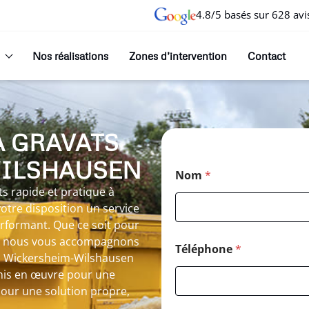
4.8/5 basés sur 628 avi
Nos réalisations
Zones d’intervention
Contact
À GRAVATS
WILSHAUSEN
Nom
*
s rapide et pratique à
tre disposition un service
erformant. Que ce soit pour
n, nous vous accompagnons
Téléphone
*
s à Wickersheim-Wilshausen
mis en œuvre pour une
pour une solution propre,