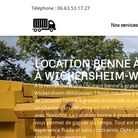
Téléphone :
06.63.53.17.27
Nos services
LOCATION BENNE 
À WICKERSHEIM-
À la recherche d’une Location benne à gravat
Wickersheim-Wilshausen ? Nous mettons à vo
de Location benne à gravats accessible et p
un chantier, un débarras ou une rénovatio
avec flexibilité. La Location benne à gravat
vous permet de gagner du temps. Tout est 
expérience fluide et sans contrainte. Optez 
rapide et économique.