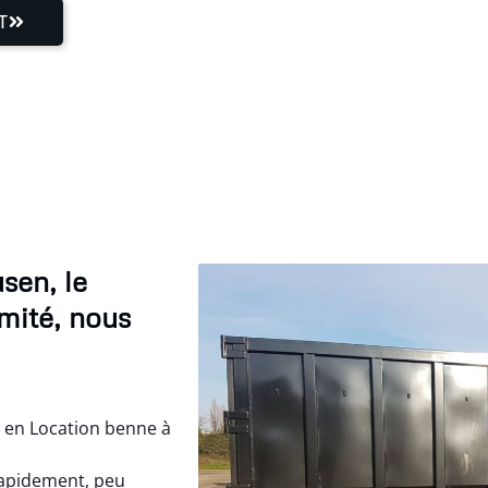
T
sen, le
mité, nous
 en Location benne à
rapidement, peu