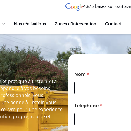
4.8/5 basés sur 628 avi
Nos réalisations
Zones d’intervention
Contact
Nom
*
et pratique à Erstein ? La
répondre à vos besoins
professionnels, vous
r une benne à Erstein vous
Téléphone
*
n œuvre pour une expérience
lution propre, rapide et