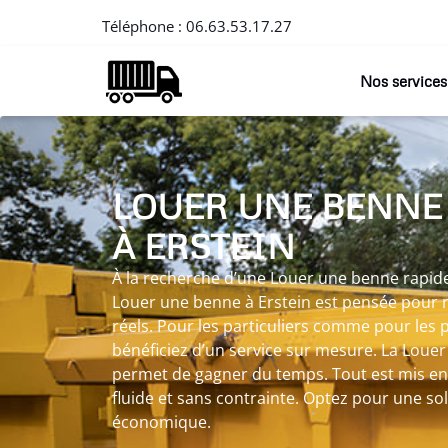
Téléphone :
06.63.53.17.27
Nos services
LOUER UNE BENNE
À ERSTEIN
À la recherche d’une Louer une benne rapide 
Louer une benne à Erstein est pensée pour 
réels. Pour les particuliers comme pour les 
bénéficiez d’un service sur mesure. La Loue
permet de gagner du temps. Tout est mis e
fluide et sans contrainte. Optez pour une so
économique.