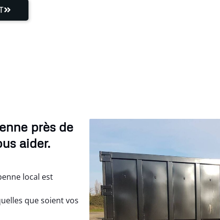
T
benne près de
us aider.
enne local est
uelles que soient vos