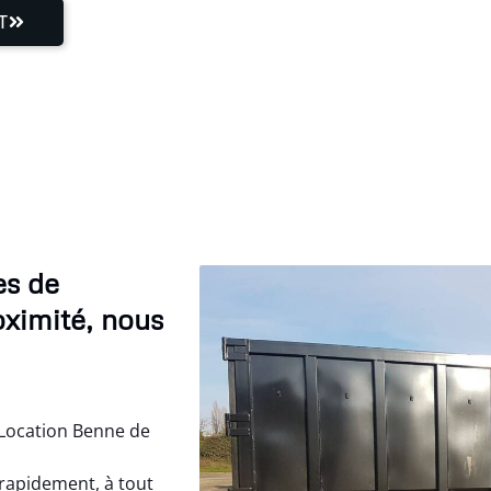
T
es de
oximité, nous
 Location Benne de
 rapidement, à tout