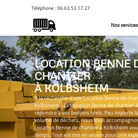
Téléphone :
06.63.53.17.27
Nos services
LOCATION BENNE 
CHANTIER
À KOLBSHEIM
À la recherche d’une Location Benne de chant
Kolbsheim ? La Location Benne de chantier 
répondre à vos besoins réels. Peu importe la
volume de déchets, nous vous accompagnons a
Location Benne de chantier à Kolbsheim vo
temps. Tout est mis en œuvre pour une expér