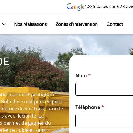
4.8/5 basés sur 628 avi
Nos réalisations
Zones d’intervention
Contact
DE
Nom
*
ier rapide et pratique à
à Kolbsheim est pensée pour
Téléphone
*
 nature de vos travaux ou le
vec flexibilité. La
us permet de gagner du
ience fluide et sans