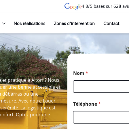
4.8/5 basés sur 628 avi
Nos réalisations
Zones d’intervention
Contact
Nom
*
et pratique à Altorf ? Nous
ouer une benne accessible et
un débarras ou une
r mesure. Avec notre Louer
Téléphone
*
érénité. La logistique est
confort. Optez pour une