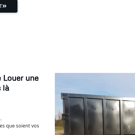
T
e Louer une
 là
.
es que soient vos