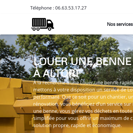
Téléphone :
06.63.53.17.27
Nos services
LOUER UNE BENNE
À ALTORF
À la recherche d’une Louer une benne rapide 
mettons à votre disposition un service de L
performant. Que ce soit pour un chantier, 
rénovation, vous bénéficiez d’un service su
une benne, vous gérez vos déchets en toute s
simplifiée pour vous offrir un maximum de 
solution propre, rapide et économique.