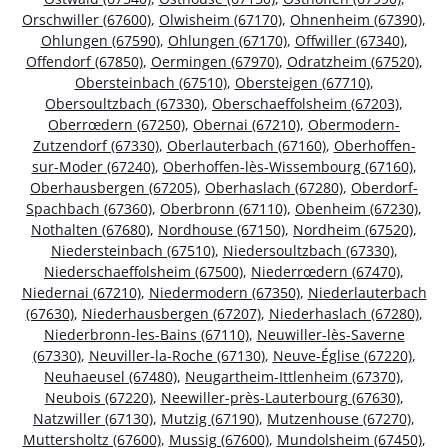
Orschwiller (67600)
,
Olwisheim (67170)
,
Ohnenheim (67390)
,
Ohlungen (67590)
,
Ohlungen (67170)
,
Offwiller (67340)
,
Offendorf (67850)
,
Oermingen (67970)
,
Odratzheim (67520)
,
Obersteinbach (67510)
,
Obersteigen (67710)
,
Obersoultzbach (67330)
,
Oberschaeffolsheim (67203)
,
Oberrœdern (67250)
,
Obernai (67210)
,
Obermodern-
Zutzendorf (67330)
,
Oberlauterbach (67160)
,
Oberhoffen-
sur-Moder (67240)
,
Oberhoffen-lès-Wissembourg (67160)
,
Oberhausbergen (67205)
,
Oberhaslach (67280)
,
Oberdorf-
Spachbach (67360)
,
Oberbronn (67110)
,
Obenheim (67230)
,
Nothalten (67680)
,
Nordhouse (67150)
,
Nordheim (67520)
,
Niedersteinbach (67510)
,
Niedersoultzbach (67330)
,
Niederschaeffolsheim (67500)
,
Niederrœdern (67470)
,
Niedernai (67210)
,
Niedermodern (67350)
,
Niederlauterbach
(67630)
,
Niederhausbergen (67207)
,
Niederhaslach (67280)
,
Niederbronn-les-Bains (67110)
,
Neuwiller-lès-Saverne
(67330)
,
Neuviller-la-Roche (67130)
,
Neuve-Église (67220)
,
Neuhaeusel (67480)
,
Neugartheim-Ittlenheim (67370)
,
Neubois (67220)
,
Neewiller-près-Lauterbourg (67630)
,
Natzwiller (67130)
,
Mutzig (67190)
,
Mutzenhouse (67270)
,
Muttersholtz (67600)
,
Mussig (67600)
,
Mundolsheim (67450)
,