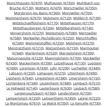
Munchhausen (67470)
,
Mulhausen (67350)
,
Muhlbach-sur-
Bruche (67130)
,
Mothern (67470)
,
Morschwiller (67350)
,
Morsbronn-les-Bains (67360)
,
Monswiller (67700)
,
Mommenheim (67670)
,
Molsheim (67120)
,
Mollkirch (67190)
,
Mittelschaeffolsheim (67170)
,
Mittelhausen (67170)
,
Mittelhausbergen (67206)
,
Mittelbergheim (67140)
,
Minversheim (67270)
,
Mietesheim (67580)
,
Mertzwiller
(67580)
,
Merkwiller-Pechelbronn (67250)
,
Menchhoffen
(67340)
,
Memmelshoffen (67250)
,
Melsheim (67270)
,
Meistratzheim (67210)
,
Matzenheim (67150)
,
Marmoutier
(67440)
,
Marlenheim (67520)
,
Marckolsheim (67390)
,
Maisonsgoutte (67220)
,
Maennolsheim (67700)
,
Mackwiller
(67430)
,
Mackenheim (67390)
,
Lutzelhouse (67130)
,
Lupstein
(67490)
,
Lorentzen (67430)
,
Lohr (67290)
,
Lochwiller (67440)
,
Lobsann (67250)
,
Lixhausen (67270)
,
Littenheim (67490)
,
Lipsheim (67640)
,
Lingolsheim (67380)
,
Limersheim (67150)
,
Lichtenberg (67340)
,
Leutenheim (67480)
,
Lembach (67510)
,
Le Hohwald (67140)
,
Lauterbourg (67630)
,
Laubach (67580)
,
Langensoultzbach (67360)
,
Landersheim (67700)
,
Lampertsloch (67250)
,
Lampertheim (67450)
,
Lalaye (67220)
,
La Wantzenau (67610)
,
La Walck (67350)
,
La Vancelle (67730)
,