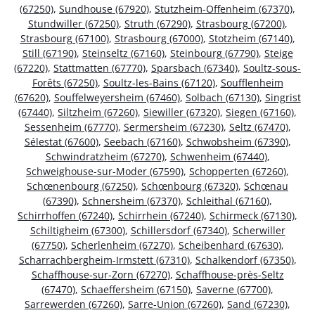
(67250)
,
Sundhouse (67920)
,
Stutzheim-Offenheim (67370)
,
Stundwiller (67250)
,
Struth (67290)
,
Strasbourg (67200)
,
Strasbourg (67100)
,
Strasbourg (67000)
,
Stotzheim (67140)
,
Still (67190)
,
Steinseltz (67160)
,
Steinbourg (67790)
,
Steige
(67220)
,
Stattmatten (67770)
,
Sparsbach (67340)
,
Soultz-sous-
Forêts (67250)
,
Soultz-les-Bains (67120)
,
Soufflenheim
(67620)
,
Souffelweyersheim (67460)
,
Solbach (67130)
,
Singrist
(67440)
,
Siltzheim (67260)
,
Siewiller (67320)
,
Siegen (67160)
,
Sessenheim (67770)
,
Sermersheim (67230)
,
Seltz (67470)
,
Sélestat (67600)
,
Seebach (67160)
,
Schwobsheim (67390)
,
Schwindratzheim (67270)
,
Schwenheim (67440)
,
Schweighouse-sur-Moder (67590)
,
Schopperten (67260)
,
Schœnenbourg (67250)
,
Schœnbourg (67320)
,
Schœnau
(67390)
,
Schnersheim (67370)
,
Schleithal (67160)
,
Schirrhoffen (67240)
,
Schirrhein (67240)
,
Schirmeck (67130)
,
Schiltigheim (67300)
,
Schillersdorf (67340)
,
Scherwiller
(67750)
,
Scherlenheim (67270)
,
Scheibenhard (67630)
,
Scharrachbergheim-Irmstett (67310)
,
Schalkendorf (67350)
,
Schaffhouse-sur-Zorn (67270)
,
Schaffhouse-près-Seltz
(67470)
,
Schaeffersheim (67150)
,
Saverne (67700)
,
Sarrewerden (67260)
,
Sarre-Union (67260)
,
Sand (67230)
,