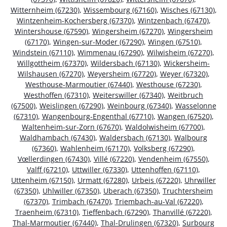
Witternheim (67230)
,
Wissembourg (67160)
,
Wisches (67130)
,
Wintzenheim-Kochersberg (67370)
,
Wintzenbach (67470)
,
Wintershouse (67590)
,
Wingersheim (67270)
,
Wingersheim
(67170)
,
Wingen-sur-Moder (67290)
,
Wingen (67510)
,
Windstein (67110)
,
Wimmenau (67290)
,
Wilwisheim (67270)
,
Willgottheim (67370)
,
Wildersbach (67130)
,
Wickersheim-
Wilshausen (67270)
,
Weyersheim (67720)
,
Weyer (67320)
,
Westhouse-Marmoutier (67440)
,
Westhouse (67230)
,
Westhoffen (67310)
,
Weiterswiller (67340)
,
Weitbruch
(67500)
,
Weislingen (67290)
,
Weinbourg (67340)
,
Wasselonne
(67310)
,
Wangenbourg-Engenthal (67710)
,
Wangen (67520)
,
Waltenheim-sur-Zorn (67670)
,
Waldolwisheim (67700)
,
Waldhambach (67430)
,
Waldersbach (67130)
,
Walbourg
(67360)
,
Wahlenheim (67170)
,
Volksberg (67290)
,
Vœllerdingen (67430)
,
Villé (67220)
,
Vendenheim (67550)
,
Valff (67210)
,
Uttwiller (67330)
,
Uttenhoffen (67110)
,
Uttenheim (67150)
,
Urmatt (67280)
,
Urbeis (67220)
,
Uhrwiller
(67350)
,
Uhlwiller (67350)
,
Uberach (67350)
,
Truchtersheim
(67370)
,
Trimbach (67470)
,
Triembach-au-Val (67220)
,
Traenheim (67310)
,
Tieffenbach (67290)
,
Thanvillé (67220)
,
Thal-Marmoutier (67440)
,
Thal-Drulingen (67320)
,
Surbourg