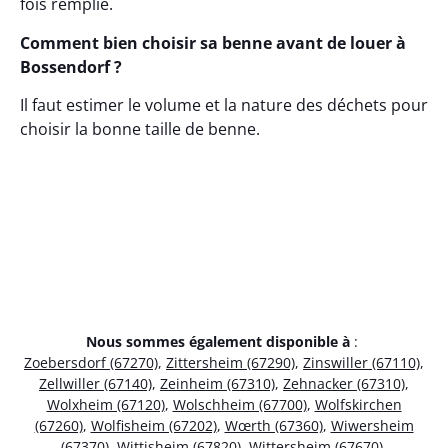
fois remplie.
Comment bien choisir sa benne avant de louer à
Bossendorf ?
Il faut estimer le volume et la nature des déchets pour
choisir la bonne taille de benne.
Nous sommes également disponible à
:
Zoebersdorf (67270)
,
Zittersheim (67290)
,
Zinswiller (67110)
,
Zellwiller (67140)
,
Zeinheim (67310)
,
Zehnacker (67310)
,
Wolxheim (67120)
,
Wolschheim (67700)
,
Wolfskirchen
(67260)
,
Wolfisheim (67202)
,
Wœrth (67360)
,
Wiwersheim
(67370)
,
Wittisheim (67820)
,
Wittersheim (67670)
,