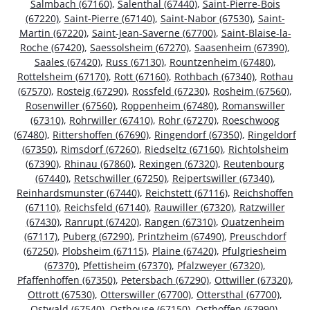
Salmbach (67160)
,
Salenthal (67440)
,
Saint-Pierre-Bois
(67220)
,
Saint-Pierre (67140)
,
Saint-Nabor (67530)
,
Saint-
Martin (67220)
,
Saint-Jean-Saverne (67700)
,
Saint-Blaise-la-
Roche (67420)
,
Saessolsheim (67270)
,
Saasenheim (67390)
,
Saales (67420)
,
Russ (67130)
,
Rountzenheim (67480)
,
Rottelsheim (67170)
,
Rott (67160)
,
Rothbach (67340)
,
Rothau
(67570)
,
Rosteig (67290)
,
Rossfeld (67230)
,
Rosheim (67560)
,
Rosenwiller (67560)
,
Roppenheim (67480)
,
Romanswiller
(67310)
,
Rohrwiller (67410)
,
Rohr (67270)
,
Roeschwoog
(67480)
,
Rittershoffen (67690)
,
Ringendorf (67350)
,
Ringeldorf
(67350)
,
Rimsdorf (67260)
,
Riedseltz (67160)
,
Richtolsheim
(67390)
,
Rhinau (67860)
,
Rexingen (67320)
,
Reutenbourg
(67440)
,
Retschwiller (67250)
,
Reipertswiller (67340)
,
Reinhardsmunster (67440)
,
Reichstett (67116)
,
Reichshoffen
(67110)
,
Reichsfeld (67140)
,
Rauwiller (67320)
,
Ratzwiller
(67430)
,
Ranrupt (67420)
,
Rangen (67310)
,
Quatzenheim
(67117)
,
Puberg (67290)
,
Printzheim (67490)
,
Preuschdorf
(67250)
,
Plobsheim (67115)
,
Plaine (67420)
,
Pfulgriesheim
(67370)
,
Pfettisheim (67370)
,
Pfalzweyer (67320)
,
Pfaffenhoffen (67350)
,
Petersbach (67290)
,
Ottwiller (67320)
,
Ottrott (67530)
,
Otterswiller (67700)
,
Ottersthal (67700)
,
Ostwald (67540)
,
Osthouse (67150)
,
Osthoffen (67990)
,