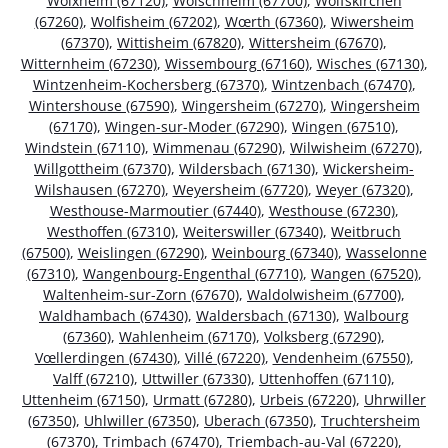
Wolxheim (67120)
,
Wolschheim (67700)
,
Wolfskirchen
(67260)
,
Wolfisheim (67202)
,
Wœrth (67360)
,
Wiwersheim
(67370)
,
Wittisheim (67820)
,
Wittersheim (67670)
,
Witternheim (67230)
,
Wissembourg (67160)
,
Wisches (67130)
,
Wintzenheim-Kochersberg (67370)
,
Wintzenbach (67470)
,
Wintershouse (67590)
,
Wingersheim (67270)
,
Wingersheim
(67170)
,
Wingen-sur-Moder (67290)
,
Wingen (67510)
,
Windstein (67110)
,
Wimmenau (67290)
,
Wilwisheim (67270)
,
Willgottheim (67370)
,
Wildersbach (67130)
,
Wickersheim-
Wilshausen (67270)
,
Weyersheim (67720)
,
Weyer (67320)
,
Westhouse-Marmoutier (67440)
,
Westhouse (67230)
,
Westhoffen (67310)
,
Weiterswiller (67340)
,
Weitbruch
(67500)
,
Weislingen (67290)
,
Weinbourg (67340)
,
Wasselonne
(67310)
,
Wangenbourg-Engenthal (67710)
,
Wangen (67520)
,
Waltenheim-sur-Zorn (67670)
,
Waldolwisheim (67700)
,
Waldhambach (67430)
,
Waldersbach (67130)
,
Walbourg
(67360)
,
Wahlenheim (67170)
,
Volksberg (67290)
,
Vœllerdingen (67430)
,
Villé (67220)
,
Vendenheim (67550)
,
Valff (67210)
,
Uttwiller (67330)
,
Uttenhoffen (67110)
,
Uttenheim (67150)
,
Urmatt (67280)
,
Urbeis (67220)
,
Uhrwiller
(67350)
,
Uhlwiller (67350)
,
Uberach (67350)
,
Truchtersheim
(67370)
,
Trimbach (67470)
,
Triembach-au-Val (67220)
,