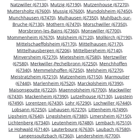
Natzwiller (67130)
,
Mutzig (67190)
,
Mutzenhouse (67270)
,
Muttersholtz (67600)
,
Mussig (67600)
,
Mundolsheim (67450)
,
Munchhausen (67470)
,
Mulhausen (67350)
,
Muhlbach-sur-
Bruche (67130)
,
Mothern (67470)
,
Morschwiller (67350)
,
Morsbronn-les-Bains (67360)
,
Monswiller (67700)
,
Mommenheim (67670)
,
Molsheim (67120)
,
Mollkirch (67190)
,
Mittelschaeffolsheim (67170)
,
Mittelhausen (67170)
,
Mittelhausbergen (67206)
,
Mittelbergheim (67140)
,
Minversheim (67270)
,
Mietesheim (67580)
,
Mertzwiller
(67580)
,
Merkwiller-Pechelbronn (67250)
,
Menchhoffen
(67340)
,
Memmelshoffen (67250)
,
Melsheim (67270)
,
Meistratzheim (67210)
,
Matzenheim (67150)
,
Marmoutier
(67440)
,
Marlenheim (67520)
,
Marckolsheim (67390)
,
Maisonsgoutte (67220)
,
Maennolsheim (67700)
,
Mackwiller
(67430)
,
Mackenheim (67390)
,
Lutzelhouse (67130)
,
Lupstein
(67490)
,
Lorentzen (67430)
,
Lohr (67290)
,
Lochwiller (67440)
,
Lobsann (67250)
,
Lixhausen (67270)
,
Littenheim (67490)
,
Lipsheim (67640)
,
Lingolsheim (67380)
,
Limersheim (67150)
,
Lichtenberg (67340)
,
Leutenheim (67480)
,
Lembach (67510)
,
Le Hohwald (67140)
,
Lauterbourg (67630)
,
Laubach (67580)
,
Langensoultzbach (67360)
,
Landersheim (67700)
,