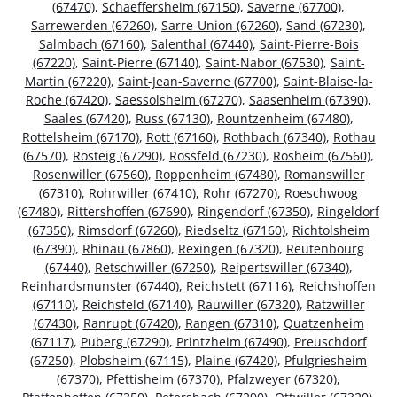
(67470)
,
Schaeffersheim (67150)
,
Saverne (67700)
,
Sarrewerden (67260)
,
Sarre-Union (67260)
,
Sand (67230)
,
Salmbach (67160)
,
Salenthal (67440)
,
Saint-Pierre-Bois
(67220)
,
Saint-Pierre (67140)
,
Saint-Nabor (67530)
,
Saint-
Martin (67220)
,
Saint-Jean-Saverne (67700)
,
Saint-Blaise-la-
Roche (67420)
,
Saessolsheim (67270)
,
Saasenheim (67390)
,
Saales (67420)
,
Russ (67130)
,
Rountzenheim (67480)
,
Rottelsheim (67170)
,
Rott (67160)
,
Rothbach (67340)
,
Rothau
(67570)
,
Rosteig (67290)
,
Rossfeld (67230)
,
Rosheim (67560)
,
Rosenwiller (67560)
,
Roppenheim (67480)
,
Romanswiller
(67310)
,
Rohrwiller (67410)
,
Rohr (67270)
,
Roeschwoog
(67480)
,
Rittershoffen (67690)
,
Ringendorf (67350)
,
Ringeldorf
(67350)
,
Rimsdorf (67260)
,
Riedseltz (67160)
,
Richtolsheim
(67390)
,
Rhinau (67860)
,
Rexingen (67320)
,
Reutenbourg
(67440)
,
Retschwiller (67250)
,
Reipertswiller (67340)
,
Reinhardsmunster (67440)
,
Reichstett (67116)
,
Reichshoffen
(67110)
,
Reichsfeld (67140)
,
Rauwiller (67320)
,
Ratzwiller
(67430)
,
Ranrupt (67420)
,
Rangen (67310)
,
Quatzenheim
(67117)
,
Puberg (67290)
,
Printzheim (67490)
,
Preuschdorf
(67250)
,
Plobsheim (67115)
,
Plaine (67420)
,
Pfulgriesheim
(67370)
,
Pfettisheim (67370)
,
Pfalzweyer (67320)
,