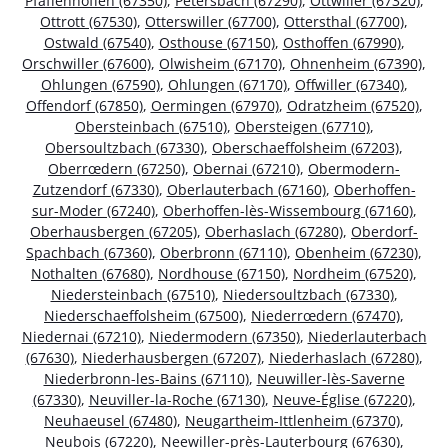
Pfaffenhoffen (67350)
,
Petersbach (67290)
,
Ottwiller (67320)
,
Ottrott (67530)
,
Otterswiller (67700)
,
Ottersthal (67700)
,
Ostwald (67540)
,
Osthouse (67150)
,
Osthoffen (67990)
,
Orschwiller (67600)
,
Olwisheim (67170)
,
Ohnenheim (67390)
,
Ohlungen (67590)
,
Ohlungen (67170)
,
Offwiller (67340)
,
Offendorf (67850)
,
Oermingen (67970)
,
Odratzheim (67520)
,
Obersteinbach (67510)
,
Obersteigen (67710)
,
Obersoultzbach (67330)
,
Oberschaeffolsheim (67203)
,
Oberrœdern (67250)
,
Obernai (67210)
,
Obermodern-
Zutzendorf (67330)
,
Oberlauterbach (67160)
,
Oberhoffen-
sur-Moder (67240)
,
Oberhoffen-lès-Wissembourg (67160)
,
Oberhausbergen (67205)
,
Oberhaslach (67280)
,
Oberdorf-
Spachbach (67360)
,
Oberbronn (67110)
,
Obenheim (67230)
,
Nothalten (67680)
,
Nordhouse (67150)
,
Nordheim (67520)
,
Niedersteinbach (67510)
,
Niedersoultzbach (67330)
,
Niederschaeffolsheim (67500)
,
Niederrœdern (67470)
,
Niedernai (67210)
,
Niedermodern (67350)
,
Niederlauterbach
(67630)
,
Niederhausbergen (67207)
,
Niederhaslach (67280)
,
Niederbronn-les-Bains (67110)
,
Neuwiller-lès-Saverne
(67330)
,
Neuviller-la-Roche (67130)
,
Neuve-Église (67220)
,
Neuhaeusel (67480)
,
Neugartheim-Ittlenheim (67370)
,
Neubois (67220)
,
Neewiller-près-Lauterbourg (67630)
,