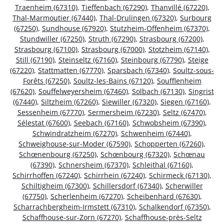
Traenheim (67310)
,
Tieffenbach (67290)
,
Thanvillé (67220)
,
Thal-Marmoutier (67440)
,
Thal-Drulingen (67320)
,
Surbourg
(67250)
,
Sundhouse (67920)
,
Stutzheim-Offenheim (67370)
,
Stundwiller (67250)
,
Struth (67290)
,
Strasbourg (67200)
,
Strasbourg (67100)
,
Strasbourg (67000)
,
Stotzheim (67140)
,
Still (67190)
,
Steinseltz (67160)
,
Steinbourg (67790)
,
Steige
(67220)
,
Stattmatten (67770)
,
Sparsbach (67340)
,
Soultz-sous-
Forêts (67250)
,
Soultz-les-Bains (67120)
,
Soufflenheim
(67620)
,
Souffelweyersheim (67460)
,
Solbach (67130)
,
Singrist
(67440)
,
Siltzheim (67260)
,
Siewiller (67320)
,
Siegen (67160)
,
Sessenheim (67770)
,
Sermersheim (67230)
,
Seltz (67470)
,
Sélestat (67600)
,
Seebach (67160)
,
Schwobsheim (67390)
,
Schwindratzheim (67270)
,
Schwenheim (67440)
,
Schweighouse-sur-Moder (67590)
,
Schopperten (67260)
,
Schœnenbourg (67250)
,
Schœnbourg (67320)
,
Schœnau
(67390)
,
Schnersheim (67370)
,
Schleithal (67160)
,
Schirrhoffen (67240)
,
Schirrhein (67240)
,
Schirmeck (67130)
,
Schiltigheim (67300)
,
Schillersdorf (67340)
,
Scherwiller
(67750)
,
Scherlenheim (67270)
,
Scheibenhard (67630)
,
Scharrachbergheim-Irmstett (67310)
,
Schalkendorf (67350)
,
Schaffhouse-sur-Zorn (67270)
,
Schaffhouse-près-Seltz