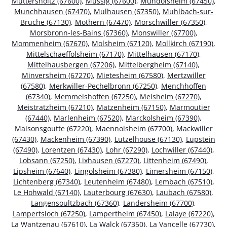
Muttersholtz (67600)
,
Mussig (67600)
,
Mundolsheim (67450)
,
Munchhausen (67470)
,
Mulhausen (67350)
,
Muhlbach-sur-
Bruche (67130)
,
Mothern (67470)
,
Morschwiller (67350)
,
Morsbronn-les-Bains (67360)
,
Monswiller (67700)
,
Mommenheim (67670)
,
Molsheim (67120)
,
Mollkirch (67190)
,
Mittelschaeffolsheim (67170)
,
Mittelhausen (67170)
,
Mittelhausbergen (67206)
,
Mittelbergheim (67140)
,
Minversheim (67270)
,
Mietesheim (67580)
,
Mertzwiller
(67580)
,
Merkwiller-Pechelbronn (67250)
,
Menchhoffen
(67340)
,
Memmelshoffen (67250)
,
Melsheim (67270)
,
Meistratzheim (67210)
,
Matzenheim (67150)
,
Marmoutier
(67440)
,
Marlenheim (67520)
,
Marckolsheim (67390)
,
Maisonsgoutte (67220)
,
Maennolsheim (67700)
,
Mackwiller
(67430)
,
Mackenheim (67390)
,
Lutzelhouse (67130)
,
Lupstein
(67490)
,
Lorentzen (67430)
,
Lohr (67290)
,
Lochwiller (67440)
,
Lobsann (67250)
,
Lixhausen (67270)
,
Littenheim (67490)
,
Lipsheim (67640)
,
Lingolsheim (67380)
,
Limersheim (67150)
,
Lichtenberg (67340)
,
Leutenheim (67480)
,
Lembach (67510)
,
Le Hohwald (67140)
,
Lauterbourg (67630)
,
Laubach (67580)
,
Langensoultzbach (67360)
,
Landersheim (67700)
,
Lampertsloch (67250)
,
Lampertheim (67450)
,
Lalaye (67220)
,
La Wantzenau (67610)
,
La Walck (67350)
,
La Vancelle (67730)
,