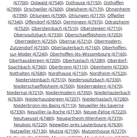
(67700)
,
Ostwald (67540)
,
Osthouse (67150)
,
Osthoffen
(67990)
,
Orschwiller (67600)
,
Olwisheim (67170)
,
Ohnenheim
(67390)
,
Ohlungen (67590)
,
Ohlungen (67170)
,
Offwiller
(67340)
,
Offendorf (67850)
,
Oermingen (67970)
,
Odratzheim
(67520)
,
Obersteinbach (67510)
,
Obersteigen (67710)
,
Obersoultzbach (67330)
,
Oberschaeffolsheim (67203)
,
Oberrœdern (67250)
,
Obernai (67210)
,
Obermodern-
Zutzendorf (67330)
,
Oberlauterbach (67160)
,
Oberhoffen-
sur-Moder (67240)
,
Oberhoffen-lès-Wissembourg (67160)
,
Oberhausbergen (67205)
,
Oberhaslach (67280)
,
Oberdorf-
Spachbach (67360)
,
Oberbronn (67110)
,
Obenheim (67230)
,
Nothalten (67680)
,
Nordhouse (67150)
,
Nordheim (67520)
,
Niedersteinbach (67510)
,
Niedersoultzbach (67330)
,
Niederschaeffolsheim (67500)
,
Niederrœdern (67470)
,
Niedernai (67210)
,
Niedermodern (67350)
,
Niederlauterbach
(67630)
,
Niederhausbergen (67207)
,
Niederhaslach (67280)
,
Niederbronn-les-Bains (67110)
,
Neuwiller-lès-Saverne
(67330)
,
Neuviller-la-Roche (67130)
,
Neuve-Église (67220)
,
Neuhaeusel (67480)
,
Neugartheim-Ittlenheim (67370)
,
Neubois (67220)
,
Neewiller-près-Lauterbourg (67630)
,
Natzwiller (67130)
,
Mutzig (67190)
,
Mutzenhouse (67270)
,