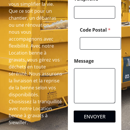
vous simplifier la vie.
Que ce soit pour un
chantier, un débarras
ou une rénovation,
Code Postal
*
nous vous
accompagnons avec
flexibilité. Avec notre
Location benne à
gravats, vous gérez vos
Message
déchets en toute
sérénité. Nous assurons
la livraison et la reprise
de la benne selon vos
disponibilités.
Choisissez la tranquillité
avec notre Location
benne à gravats à
ENVOYER
Siewiller.