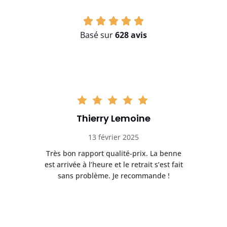
Basé sur
628 avis
Thierry Lemoine
13 février 2025
Très bon rapport qualité-prix. La benne
t
est arrivée à l’heure et le retrait s’est fait
ch
sans problème. Je recommande !