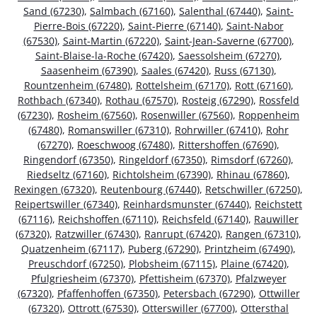
Sand (67230)
,
Salmbach (67160)
,
Salenthal (67440)
,
Saint-
Pierre-Bois (67220)
,
Saint-Pierre (67140)
,
Saint-Nabor
(67530)
,
Saint-Martin (67220)
,
Saint-Jean-Saverne (67700)
,
Saint-Blaise-la-Roche (67420)
,
Saessolsheim (67270)
,
Saasenheim (67390)
,
Saales (67420)
,
Russ (67130)
,
Rountzenheim (67480)
,
Rottelsheim (67170)
,
Rott (67160)
,
Rothbach (67340)
,
Rothau (67570)
,
Rosteig (67290)
,
Rossfeld
(67230)
,
Rosheim (67560)
,
Rosenwiller (67560)
,
Roppenheim
(67480)
,
Romanswiller (67310)
,
Rohrwiller (67410)
,
Rohr
(67270)
,
Roeschwoog (67480)
,
Rittershoffen (67690)
,
Ringendorf (67350)
,
Ringeldorf (67350)
,
Rimsdorf (67260)
,
Riedseltz (67160)
,
Richtolsheim (67390)
,
Rhinau (67860)
,
Rexingen (67320)
,
Reutenbourg (67440)
,
Retschwiller (67250)
,
Reipertswiller (67340)
,
Reinhardsmunster (67440)
,
Reichstett
(67116)
,
Reichshoffen (67110)
,
Reichsfeld (67140)
,
Rauwiller
(67320)
,
Ratzwiller (67430)
,
Ranrupt (67420)
,
Rangen (67310)
,
Quatzenheim (67117)
,
Puberg (67290)
,
Printzheim (67490)
,
Preuschdorf (67250)
,
Plobsheim (67115)
,
Plaine (67420)
,
Pfulgriesheim (67370)
,
Pfettisheim (67370)
,
Pfalzweyer
(67320)
,
Pfaffenhoffen (67350)
,
Petersbach (67290)
,
Ottwiller
(67320)
,
Ottrott (67530)
,
Otterswiller (67700)
,
Ottersthal