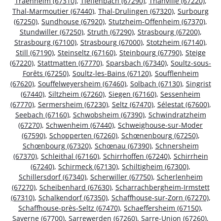
Traenheim (67310)
,
Tieffenbach (67290)
,
Thanvillé (67220)
,
Thal-Marmoutier (67440)
,
Thal-Drulingen (67320)
,
Surbourg
(67250)
,
Sundhouse (67920)
,
Stutzheim-Offenheim (67370)
,
Stundwiller (67250)
,
Struth (67290)
,
Strasbourg (67200)
,
Strasbourg (67100)
,
Strasbourg (67000)
,
Stotzheim (67140)
,
Still (67190)
,
Steinseltz (67160)
,
Steinbourg (67790)
,
Steige
(67220)
,
Stattmatten (67770)
,
Sparsbach (67340)
,
Soultz-sous-
Forêts (67250)
,
Soultz-les-Bains (67120)
,
Soufflenheim
(67620)
,
Souffelweyersheim (67460)
,
Solbach (67130)
,
Singrist
(67440)
,
Siltzheim (67260)
,
Siegen (67160)
,
Sessenheim
(67770)
,
Sermersheim (67230)
,
Seltz (67470)
,
Sélestat (67600)
,
Seebach (67160)
,
Schwobsheim (67390)
,
Schwindratzheim
(67270)
,
Schwenheim (67440)
,
Schweighouse-sur-Moder
(67590)
,
Schopperten (67260)
,
Schœnenbourg (67250)
,
Schœnbourg (67320)
,
Schœnau (67390)
,
Schnersheim
(67370)
,
Schleithal (67160)
,
Schirrhoffen (67240)
,
Schirrhein
(67240)
,
Schirmeck (67130)
,
Schiltigheim (67300)
,
Schillersdorf (67340)
,
Scherwiller (67750)
,
Scherlenheim
(67270)
,
Scheibenhard (67630)
,
Scharrachbergheim-Irmstett
(67310)
,
Schalkendorf (67350)
,
Schaffhouse-sur-Zorn (67270)
,
Schaffhouse-près-Seltz (67470)
,
Schaeffersheim (67150)
,
Saverne (67700)
,
Sarrewerden (67260)
,
Sarre-Union (67260)
,