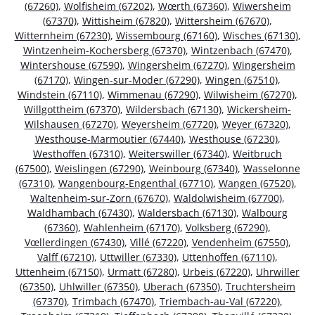
(67260)
,
Wolfisheim (67202)
,
Wœrth (67360)
,
Wiwersheim
(67370)
,
Wittisheim (67820)
,
Wittersheim (67670)
,
Witternheim (67230)
,
Wissembourg (67160)
,
Wisches (67130)
,
Wintzenheim-Kochersberg (67370)
,
Wintzenbach (67470)
,
Wintershouse (67590)
,
Wingersheim (67270)
,
Wingersheim
(67170)
,
Wingen-sur-Moder (67290)
,
Wingen (67510)
,
Windstein (67110)
,
Wimmenau (67290)
,
Wilwisheim (67270)
,
Willgottheim (67370)
,
Wildersbach (67130)
,
Wickersheim-
Wilshausen (67270)
,
Weyersheim (67720)
,
Weyer (67320)
,
Westhouse-Marmoutier (67440)
,
Westhouse (67230)
,
Westhoffen (67310)
,
Weiterswiller (67340)
,
Weitbruch
(67500)
,
Weislingen (67290)
,
Weinbourg (67340)
,
Wasselonne
(67310)
,
Wangenbourg-Engenthal (67710)
,
Wangen (67520)
,
Waltenheim-sur-Zorn (67670)
,
Waldolwisheim (67700)
,
Waldhambach (67430)
,
Waldersbach (67130)
,
Walbourg
(67360)
,
Wahlenheim (67170)
,
Volksberg (67290)
,
Vœllerdingen (67430)
,
Villé (67220)
,
Vendenheim (67550)
,
Valff (67210)
,
Uttwiller (67330)
,
Uttenhoffen (67110)
,
Uttenheim (67150)
,
Urmatt (67280)
,
Urbeis (67220)
,
Uhrwiller
(67350)
,
Uhlwiller (67350)
,
Uberach (67350)
,
Truchtersheim
(67370)
,
Trimbach (67470)
,
Triembach-au-Val (67220)
,